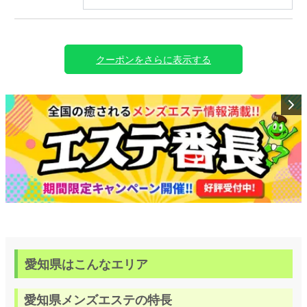
なります。
（併用不可）
🔰マークの付いたセラピストのみ適応！！
申告制のクーポンになりますのでご利用の際は【新人
割】とお伝えください。
クーポンをさらに表示する
愛知県はこんなエリア
愛知県メンズエステの特長