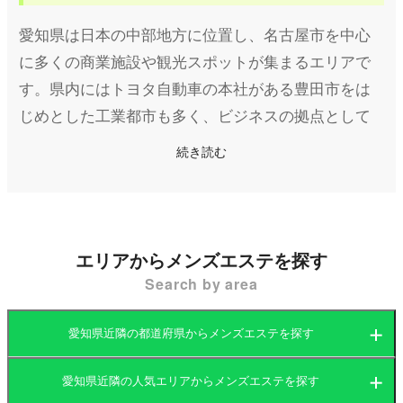
愛知県は日本の中部地方に位置し、名古屋市を中心
に多くの商業施設や観光スポットが集まるエリアで
す。県内にはトヨタ自動車の本社がある豊田市をは
じめとした工業都市も多く、ビジネスの拠点として
も重要な役割を果たしています。また、名古屋城や
続き読む
熱田神宮、レゴランド・ジャパンといった観光名所
もあり、国内外から観光客が訪れる地域でもありま
す。
エリアからメンズエステを探す
愛知県の中心地である名古屋市には、繁華街の栄や
Search by area
名駅エリアを中心に多数のメンズエステ店が営業し
ています。駅近くのアクセスしやすい立地に店舗型
愛知県近隣の都道府県からメンズエステを探す
のエステがある一方、落ち着いた住宅地や高級マン
ションで施術を行うマンション型のメンズエステも
愛知県近隣の人気エリアからメンズエステを探す