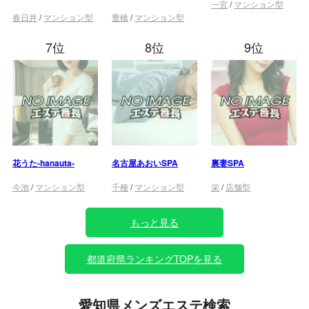
一宮
/
マンション型
春日井
/
マンション型
豊橋
/
マンション型
7位
8位
9位
花うた-hanauta-
名古屋あおいSPA
裏妻SPA
今池
/
マンション型
千種
/
マンション型
栄
/
店舗型
もっと見る
都道府県ランキングTOPを見る
愛知県メンズエステ検索