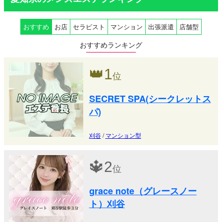
おすすめ
お店
セラピスト
マンション
出張派遣
店舗型
おすすめランキング
👑
1
位
SECRET SPA(シークレットス
パ)
刈谷
/
マンション型
🔱
2
位
grace note（グレースノー
ト）刈谷