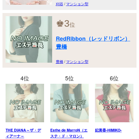
刈谷
/
マンション型
♚
3
位
RedRibbon（レッドリボン）
豊橋
豊橋
/
マンション型
4位
5位
6位
THE DIANA～ザ・デ
Esthe de MarroN（エ
妃美香-HIMIKO-
ィアーナ～
ステ・ド・マロン）