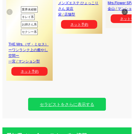
メンズエステ ひょっこり
Mrs.Flower S
さん 栄店
金山
/
マンショ
業界未経験
栄
/
店舗型
キレイ系
ネット
ネット予約
お姉さん系
セクシー系
THE Mrs.（ザ・ミセス）
ーワンランク上の癒やし
空間ー
一宮
/
マンション型
ネット予約
セラピストをさらに表示する