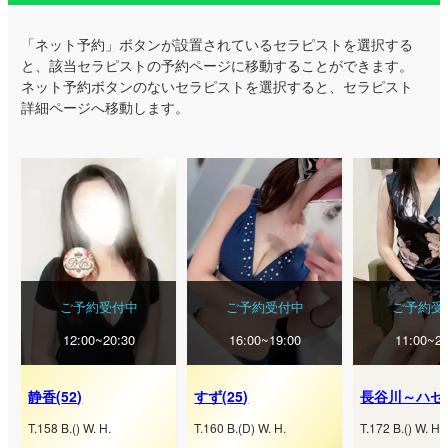
「ネット予約」ボタンが設置されているセラピストを選択する
と、該当セラピストの予約ページに移動することができます。
ネット予約ボタンのないセラピストを選択すると、セラピスト
詳細ページへ移動します。
ご予約受付中
ご予約受付中
ご予約受
12:00~20:30
16:00~19:00
11:00~21
静香
(
52
)
すず
(
25
)
T.
158
B.
(
) W.
H.
T.
160
B.
(
D
) W.
H.
T.
172
B.
(
) W.
H.