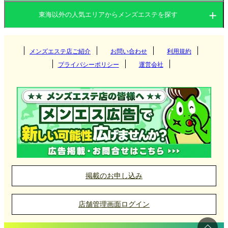
愛知県
岐阜県
多く見られます。また、出張型のメンズエステもあ
東海以外の人気エリアからメンズエステを探す
り、ビジネスや観光で訪れた人が宿泊先で手軽に施
愛知県
三重県
静岡県
術を受けることが可能です。
関東
岐阜県
メンズエステ店ご紹介
お問い合わせ
利用規約
名古屋
愛知県のメンズエステは、県全体で見ると非常に多
プライバシーポリシー
運営会社
彩で、個室のリラックス空間やセラピストの質の高
関西
三重県
錦
茨城県
群馬県
岐阜
さが特徴です。名古屋を中心に近隣エリアでも多く
北海道・東北
静岡県
の店舗が営業しており、どの地域にいても利用しや
千種
栃木県
東京都
多治見
大阪府
京都府
松阪
すい環境が整っています。
栄
九州・沖縄
神奈川県
千葉県
各務原
兵庫県
滋賀県
津
北海道
岩手県
浜松
今池
埼玉県
大垣
中国
奈良県
和歌山県
桑名
宮城県
山形県
静岡
福岡県
大分県
愛知県メンズエステ店の選び方
掲載のお申し込み
春日井
岐南
四日市
北陸・甲信越
秋田県
青森県
沼津
長崎県
宮崎県
名古屋駅や栄駅周辺をはじめとする主要エリアに
岡山県
広島県
店舗管理画面ログイン
は、徒歩圏内に多数のメンズエステ店が集まってい
豊田
福島県
富士市
四国
熊本県
鹿児島県
山口県
鳥取県
石川県
富山県
ます。また、駐車場が完備された店舗もあるため、