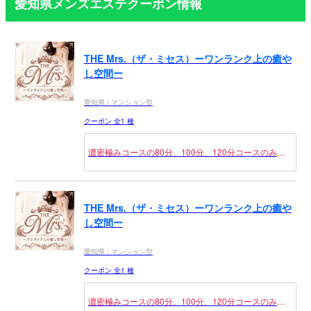
愛知県メンズエステクーポン情報
THE Mrs.（ザ・ミセス）ーワンランク上の癒や
し空間ー
愛知県 / マンション型
クーポン 全1 種
濃密極みコースの80分、100分、120分コースのみに
なります！
（併用不可）
申告制のクーポンになりますのでご利用の際は【前日
予約割】とお伝えください。
THE Mrs.（ザ・ミセス）ーワンランク上の癒や
前日の23：59分までのご予約にご利用ください。
し空間ー
愛知県 / マンション型
クーポン 全1 種
濃密極みコースの80分、100分、120分コースのみと