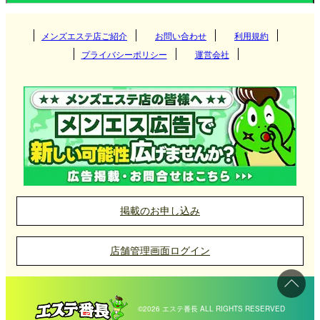
高知県
徳島県
し、リラックスした時間を過ごすのにぴったりで
す。
関東
香川県
メンズエステ店ご紹介
お問い合わせ
利用規約
松山
プライバシーポリシー
運営会社
高松のメンズエステは、落ち着いたワンルームマン
関西
高知県
茨城県
群馬県
高松
ションを利用したマンション型（個室型）が多く、
東海
徳島県
プライバシーを重視した空間で施術を受けることが
栃木県
東京都
大阪府
京都府
高知
できます。また、ホテルや自宅へセラピストが派遣
北海道・東北
神奈川県
千葉県
兵庫県
滋賀県
される出張型も人気で、仕事や旅行で訪れた方が気
愛知県
岐阜県
徳島
軽に利用できる点が魅力です。
埼玉県
九州・沖縄
奈良県
和歌山県
三重県
静岡県
北海道
岩手県
掲載のお申し込み
中国
宮城県
山形県
福岡県
大分県
店舗管理画面ログイン
高松メンズエステ店の選び方
北陸・甲信越
秋田県
青森県
長崎県
宮崎県
岡山県
広島県
高松のメンズエステ店は、首都圏に比べると料金が
福島県
熊本県
鹿児島県
山口県
鳥取県
石川県
富山県
©2026 エステ番長 ALL RIGHTS RESERVED
抑えられていることが特徴です。