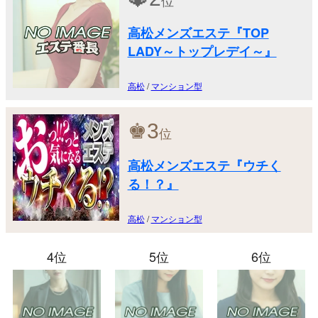
位
高松メンズエステ『TOP
LADY～トップレデイ～』
高松
/
マンション型
♚
3
位
高松メンズエステ『ウチく
る！？』
高松
/
マンション型
4位
5位
6位