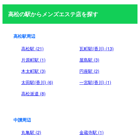
ジ
高松の駅からメンズエステ店を探す
送
り
高松駅周辺
高松駅 (21)
瓦町駅(香川) (13)
片原町駅 (1)
屋島駅 (3)
木太町駅 (3)
円座駅 (2)
太田駅(香川) (6)
一宮駅(香川) (1)
高松派遣 (8)
中讃周辺
丸亀駅 (2)
金蔵寺駅 (1)