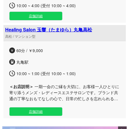
10:00 ~ 4:00 (受付 10:00 ~ 4:00)
店舗詳細
Healing Salon 玉響（たまゆら）丸亀高松
高松 / マンション型
60分 / ￥9,000
丸亀駅
10:00 ~ 1:00 (受付 10:00 ~ 1:00)
＜お店説明＞
一期一会のご縁を大切に、お客様一人ひとりに
寄り添うメンズ・レディースエステサロンです。ブランド共
通の丁寧なおもてなしの心で、日常の忙しさを忘れられる極
上の癒やしの時間をご提供いたします。 高松エリアの当ルー
ムは、落ち着いたプライベート空間となっており、人目を気
店舗詳細
にせずリラックスしていただけます。厳選されたアロマオイ
ルマッサージやリンパマッサージ、ヨーガを取り入れた丁寧
な施術で、心身の緊張を心地よく解きほぐします。 静かに癒