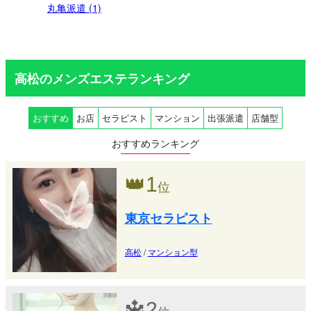
丸亀派遣 (1)
高松のメンズエステランキング
おすすめ
お店
セラピスト
マンション
出張派遣
店舗型
おすすめランキング
👑
1
位
東京セラピスト
高松
/
マンション型
🔱
2