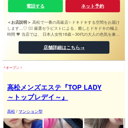
電話する
ネット予約
＜お店説明＞
高松で一番の高級店✨ドキドキする空間をお届け
します…♡ 💆‍♀️ 厳選セラピストによる、癒しとドキドキの極上
時間 💖 当店では、 日本人女性18歳～30代の大人の色気を兼ね
備えたセラピストのみを採用 💋 さらに、 厳しい研修をクリア
した女性だけが、お客様をお迎えいたします✨ ✅ 滑らかなオイ
店舗詳細はこちら→
ルで肌に触れる心地よい施術💆‍♂️ ✅ 大人の魅力あふれるセラピ
ストが貴方を癒す💖 ✅ 心地よさの中に感じるドキドキと高揚
感…✨ ふんわりとした温もりと、どこか刺激的な空間が 日常を
香川高松
忘れさせる至福のひととき へと導きます💋 この 甘美な時間
を、ぜひご体験ください💖 📢 ご予約お待ちしております…✨
高松メンズエステ『TOP LADY
～トップレデイ～』
高松
/
マンション型