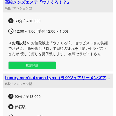
高松メンズエステ『ウチくる！？』
ルハンドの丁寧なもみほぐしやリンパマッサージの施術が強
高松 / マンション型
みです。アクセスしやすい駅近くに佇む高松のルームは、お
出かけの合間のリフレッシュにはもちろん、お仕事帰りの遅
60分 / ￥10,000
い時間にも大変利用しやすくなっております。ビジネスホテ
ルへの出張対応など、お客様に寄り添う温かいおもてなしで
12:00 ~ 1:00 (受付 12:00 ~ 1:00)
皆様をお迎えいたします。
＜お店説明＞
お値段以上「ウチくる!?」 セラピストさん笑顔
でお迎え。 高松癒しサロンで日頃の疲れを可愛いセラピスト
さんが 優しく癒しを提供致します。 在籍セラピストさんが
いつも愛嬌でお出迎え致します。 お客様を「お・も・て・
な・し」精神でお客様ご来店を、 事前ご予約をお待ちしてお
店舗詳細
ります。 当店、追加料金は頂きません。 ※お客様ご希望でオ
プションは別途追加料金になります。 ※お問合せ、ご予約時
Luxury men's Aroma Lynx（ラグジュアリーメンズアロ
にご料金を提示致しますので安心、 明朗会計で癒しを体感く
マ リンクス）
高松 / マンション型
ださい。 領収書の発行もしています。 当店、良質オイルに
て疲れた「心」「体」をリフレッシュ。 最高の癒し空間を演
90分 / ￥13,000
出致します。 【当店だけのコース】 ※「まるごとコース」
「ウチくるコース」「ハーフ＆ハーフ」 「ハーレムコー
伏石駅
ス」も増設！大人気コース！ ご予約、ご来店お待ちしており
ます。