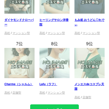
ダイヤモンドクローバ
ヒーリングサロン洋香
もみ処 おうどん♡れで
ー
院
ぃ
高松
/
マンション型
高松
/
マンション型
高松
/
マンション型
7位
8位
9位
Charme（シャルム）
Lafu（ラフ）
メンエスdeコスプレ天
国
高松
/
店舗型
高松
/
マンション型
高松
/
店舗型