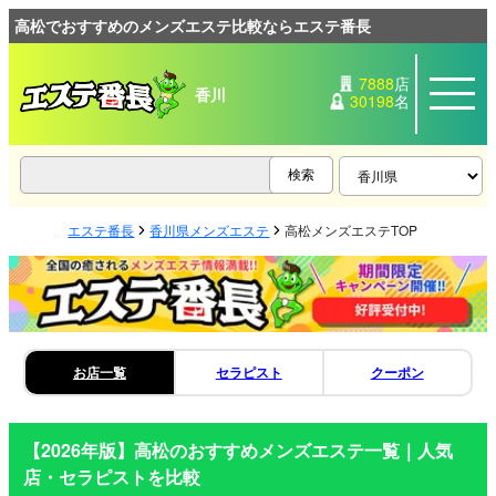
高松でおすすめのメンズエステ比較ならエステ番長
7888
店
香川
30198
名
エステ番長
香川県メンズエステ
高松メンズエステTOP
お店一覧
セラピスト
クーポン
【2026年版】
高松
のおすすめメンズエステ一覧｜人気
店・セラピストを比較