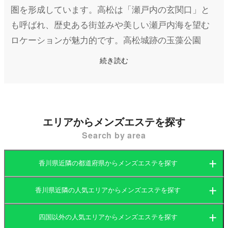
圏を形成しています。高松は「瀬戸内の玄関口」と
も呼ばれ、歴史ある街並みや美しい瀬戸内海を望む
ロケーションが魅力的です。高松城跡の玉藻公園
や、日本三名園の一つに数えられる栗林公園など、
続き読む
観光スポットが豊富に点在しています。また、高松
駅を中心にショッピングモールや飲食店が集まり、
ビジネスから観光まで多くの人が訪れる活気あるエ
リアです。
エリアからメンズエステを探す
Search by area
そんな高松には、地域住民や訪れる観光客の癒しを
提供するためのメンズエステ店（メンエス）も多く
香川県近隣の都道府県からメンズエステを探す
営業しています。特に高松駅周辺や繁華街である丸
亀町商店街、瓦町駅周辺などに集中しており、アク
香川県近隣の人気エリアからメンズエステを探す
愛媛県
香川県
セスの良さが特徴です。瀬戸内の穏やかな雰囲気に
四国以外の人気エリアからメンズエステを探す
包まれた高松のメンズエステは、日々の疲れを癒
愛媛県