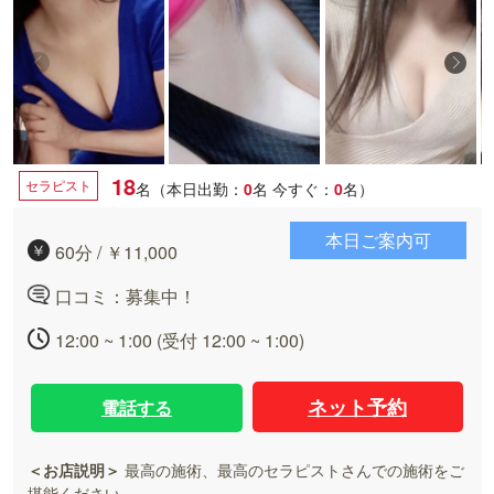
18
セラピスト
名（本日出勤：
0
名
今すぐ：
0
名）
本日ご案内可
60分 / ￥11,000
口コミ：募集中！
12:00 ~ 1:00 (受付 12:00 ~ 1:00)
ネット予約
電話する
＜お店説明＞
最高の施術、最高のセラピストさんでの施術をご
堪能ください。