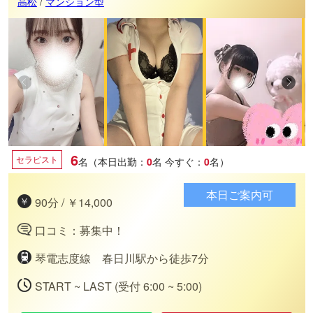
高松
/
マンション型
6
セラピスト
名（本日出勤：
0
名
今すぐ：
0
名）
本日ご案内可
90分 / ￥14,000
口コミ：募集中！
琴電志度線 春日川駅から徒歩7分
START ~ LAST (受付 6:00 ~ 5:00)