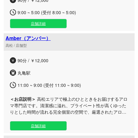
90分 / ￥12,000
9:00 ~ 5:00 (受付 8:00 ~ 5:00)
店舗詳細
Amber（アンバー）
高松 / 店舗型
90分 / ￥12,000
丸亀駅
11:00 ~ 9:00 (受付 11:00 ~ 9:00)
＜お店説明＞
高松エリアで極上のひとときをお届けするアロ
マ専門店です。清潔感に溢れ、プライベート性が高くゆった
りとした時間が流れる完全個室の空間で、厳選されたアロマ
の香りに包まれる至福の癒やしをご提供します。 日々のお仕
事でお疲れのビジネスマンの方や、日常から離れて静かにリ
店舗詳細
フレッシュしたい大人の方に最適な隠れ家サロンです。接客
から技術までクオリティを追求したセラピストによる、オー