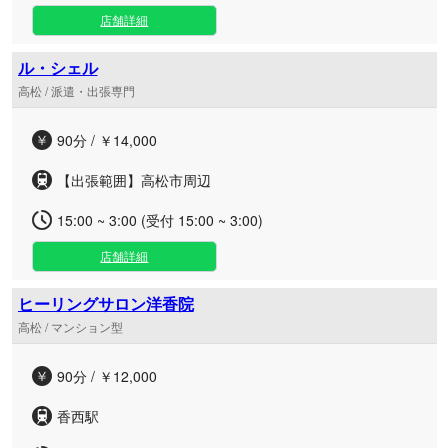
けの贅沢な時間をお過ごしいただけます。静かに心身を癒や
店舗詳細
したい大人の方に向けて、厳選したホットオイルやアロマ、
リンパケアなど、お体のコリや疲れをじんわりとほぐす丁寧
ル・シェル
な施術を豊富にご用意しております。年中無休で深夜まで対
高松 / 派遣・出張専門
応しておりますので、お仕事帰りの遅い時間や、日々のお出
かけの合間のリフレッシュなど、いつでもお気軽にご利用く
90分 / ￥14,000
ださい。
【出張範囲】高松市周辺
15:00 ~ 3:00 (受付 15:00 ~ 3:00)
店舗詳細
ヒーリングサロン洋香院
高松 / マンション型
90分 / ￥12,000
香西駅