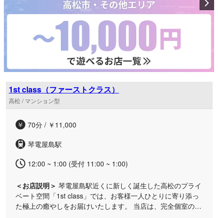
やされたい大人の方や、お仕事帰りの遅い時間、お出かけの
合間のリフレッシュなど、様々なシーンでご利用いただけま
す。ゆったりとした時間が流れる隠れ家のような空間で、贅
沢なケアをご堪能ください。
1st class（ファーストクラス）
高松 / マンション型
70分 / ￥11,000
琴電屋島駅
12:00 ~ 1:00 (受付 11:00 ~ 1:00)
＜お店説明＞
琴電屋島駅近くに新しく誕生した高松のプライ
ベート空間「1st class」では、お客様一人ひとりに寄り添っ
た極上の癒やしをお届けいたします。 当店は、完全個室の落
ち着いた隠れ家ルームとなっており、周囲を気にせず自分だ