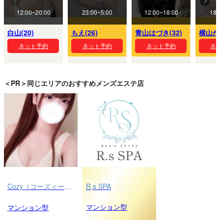
12:00~20:00
23:00~5:00
12:00~18:00
18:
白山(20)
もえ(26)
青山はづき(32)
横山かえ
ネット予約
ネット予約
ネット予約
ネ
＜PR＞同じエリアのおすすめメンズエステ店
Cozy（コーズィー）高田馬場店
R,s SPA
マンション型
マンション型