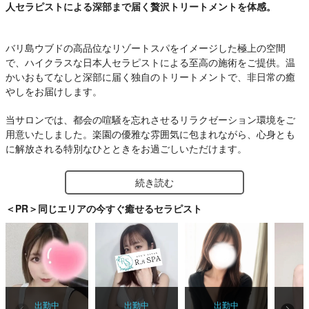
人セラピストによる深部まで届く贅沢トリートメントを体感。
バリ島ウブドの高品位なリゾートスパをイメージした極上の空間
で、ハイクラスな日本人セラピストによる至高の施術をご提供。温
かいおもてなしと深部に届く独自のトリートメントで、非日常の癒
やしをお届けします。
当サロンでは、都会の喧騒を忘れさせるリラクゼーション環境をご
用意いたしました。楽園の優雅な雰囲気に包まれながら、心身とも
に解放される特別なひとときをお過ごしいただけます。
選び抜かれたセラピスト陣が、お客様お一人おひとりのコンディシ
続き読む
ョンに寄り添い、細やかな心遣いと確かな技術でアプローチ。身体
の奥深くへと届くオリジナルのトリートメントは、日頃蓄積した疲
＜PR＞同じエリアの今すぐ癒せるセラピスト
れや筋肉の緊張を心地よく解きほぐします。
日常から離れた極上のプライベート空間で、至福のご褒美タイムを
ぜひご堪能ください。
出勤中
出勤中
出勤中