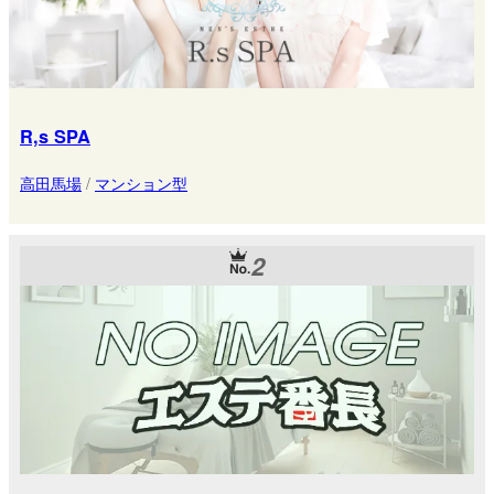
R,s SPA
高田馬場
/
マンション型
2