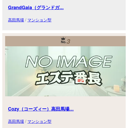
GrandGaia（グランドガ...
高田馬場
/
マンション型
3
Cozy（コーズィー）高田馬場...
高田馬場
/
マンション型