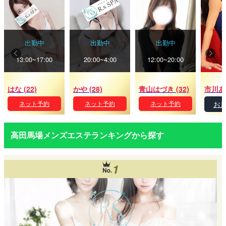
出勤中
出勤中
出勤中
13:00~17:00
20:00~4:00
12:00~20:00
はな (22)
かや (28)
青山はづき (32)
市川あい
ネット予約
ネット予約
ネット予約
お
高田馬場メンズエステランキングから探す
1