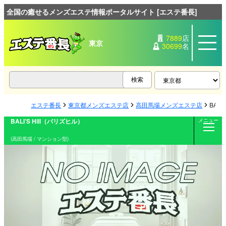
全国の癒せるメンズエステ情報ポータルサイト [エステ番長]
7889
店
東京
30699
名
エステ番長
東京都メンズエステ店
高田馬場メンズエステ店
BALI
BALI’S Hill（バリズヒル）
メニュー
(高田馬場 / マンション型)