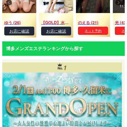
11:
ゆう (26)
【GOLD】水沢 りあん (22)
のえる (21)
光 (43
お店に確認
お店に確認
ネット予約
ネ
博多メンズエステランキングから探す
1