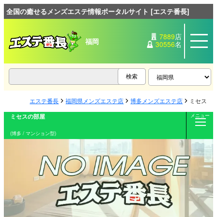
全国の癒せるメンズエステ情報ポータルサイト [エステ番長]
7889
店
福岡
30556
名
エステ番長
福岡県メンズエステ店
博多メンズエステ店
ミセスの
ミセスの部屋
メニュー
(博多 / マンション型)