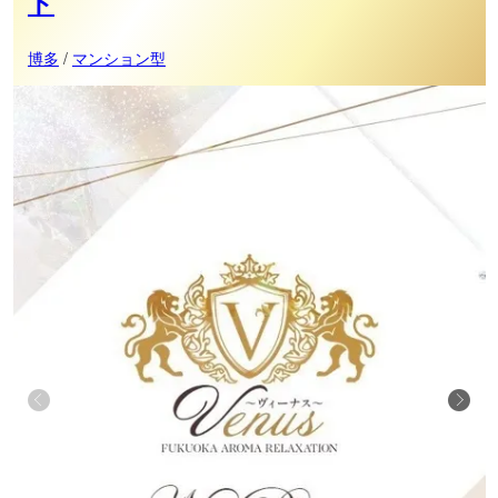
ト
博多
/
マンション型