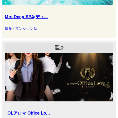
Mrs.Deep SPA(ディ...
博多
/
マンション型
2
OLアロマ Office Lo...