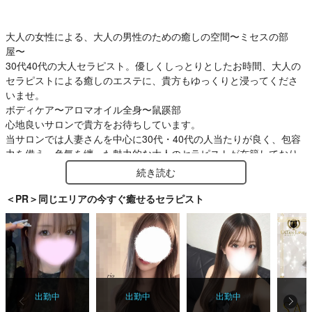
大人の女性による、大人の男性のための癒しの空間〜ミセスの部
屋〜
30代40代の大人セラピスト。優しくしっとりとしたお時間、大人の
セラピストによる癒しのエステに、貴方もゆっくりと浸ってくださ
いませ。
ボディケア〜アロマオイル全身〜鼠蹊部
心地良いサロンで貴方をお待ちしています。
当サロンでは人妻さんを中心に30代・40代の人当たりが良く、包容
力を備え、色気を纏った魅力的な大人のセラピストが在籍しており
ます。
続き読む
＜PR＞同じエリアの今すぐ癒せるセラピスト
出勤中
出勤中
出勤中