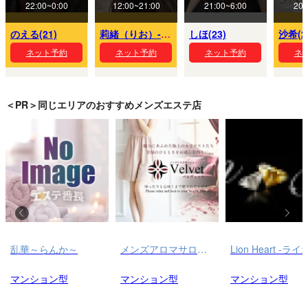
22:00~0:00
12:00~21:00
21:00~6:00
20:
のえる(21)
莉緒（りお）-PLATINA(26)
しほ(23)
沙希(2
ネット予約
ネット予約
ネット予約
ネ
＜PR＞同じエリアのおすすめメンズエステ店
乱華～らんか～
メンズアロマサロン ベルヴェット – Velvet –
マンション型
マンション型
マンション型