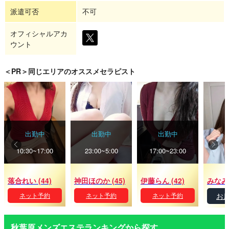
派遣可否
不可
オフィシャルアカ
ウント
＜PR＞同じエリアのオススメセラピスト
出勤中
出勤中
出勤中
10:30~17:00
23:00~5:00
17:00~23:00
落合れい (44)
神田ほのか (45)
伊藤らん (42)
みなみ 
ネット予約
ネット予約
ネット予約
お
秋葉原メンズエステランキングから探す