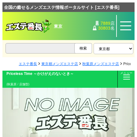
全国の癒せるメンズエステ情報ポータルサイト [エステ番長]
7889
店
東京
30803
名
エステ番長
東京都メンズエステ店
秋葉原メンズエステ店
Price
Priceless Time ～かけがえのないとき～
メニュー
(秋葉原 / 店舗型)