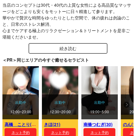
当店のコンセプトは30代・40代の上質な女性による高品質なマッサ
ージをどこよりも安くをモットーに日々精進して参ります。
華やかで贅沢な時間をゆったりとした空間で、体の疲れは勿論のこ
と、日常のストレス解消、
心までケアする極上のリラクゼーション＆トリートメントを是非ご
堪能くださいませ。
続き読む
＜PR＞同じエリアの今すぐ癒せるセラピスト
出勤中
出勤中
出勤中
12:00~23:00
12:30~20:00
19:00~5:00
20:
高橋 ことり(23)
きほ(21)
南條つむぎ(30)
のん(1
ネット予約
ネット予約
ネット予約
ネ