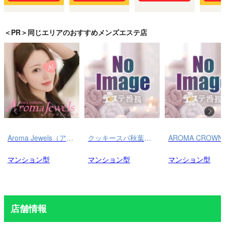
＜PR＞同じエリアのおすすめメンズエステ店
Aroma Jewels（アロマ ジュエルズ）秋葉原ルーム
クッキースパ秋葉原・浅草橋
AROMA
マンション型
マンション型
マンション型
店舗情報