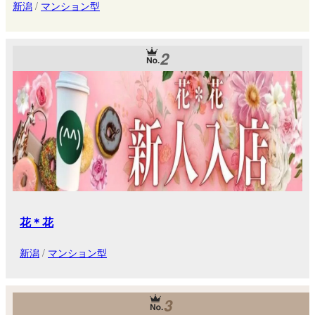
新潟
/
マンション型
2
花＊花
新潟
/
マンション型
3