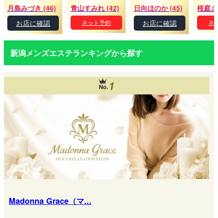
月島みづき (46)
青山すみれ (42)
日向ほのか (45)
お店に確認
ネット予約
お店に確認
ネ
新潟メンズエステランキングから探す
1
Madonna Grace（マ...