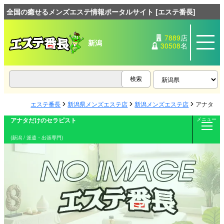
全国の癒せるメンズエステ情報ポータルサイト [エステ番長]
7889
店
新潟
30508
名
エステ番長
新潟県メンズエステ店
新潟メンズエステ店
アナタだ
アナタだけのセラピスト
メニュー
(新潟 / 派遣・出張専門)