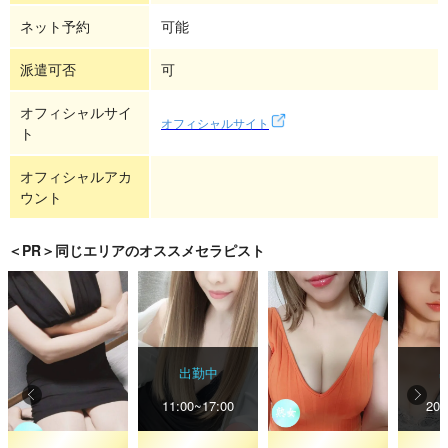
ネット予約
可能
派遣可否
可
オフィシャルサイ
オフィシャルサイト
ト
オフィシャルアカ
ウント
＜PR＞同じエリアのオススメセラピスト
出勤中
11:00~17:00
20: