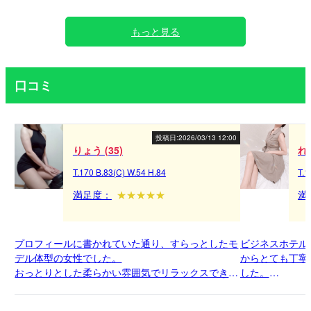
もっと見る
口コミ
投稿日:
2026/03/13 12:00
りょう (35)
れい
T.170 B.83(C) W.54 H.84
T.1
満足度：
満
プロフィールに書かれていた通り、すらっとしたモ
ビジネスホテル
デル体型の女性でした。
からとても丁寧
おっとりとした柔らかい雰囲気でリラックスできま
した。
した。
上品さがありつ