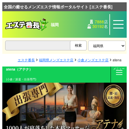
全国の癒せるメンズエステ情報ポータルサイト [エステ番長]
7888
店
福岡
30192
名
エステ番長
福岡県メンズエステ店
小倉メンズエステ店
atena（
atena（アテナ）
メニュー
(小倉 / 派遣・出張専門)