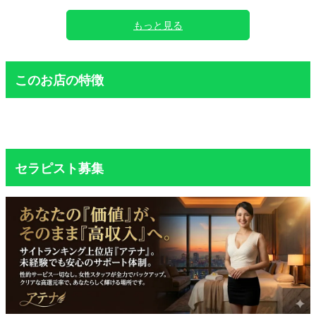
マッサージもとても丁寧で気持ちよく、手の使い方
施術中も細かな
が本当に上手い。
で気にしてくれ
もっと見る
受けているうちに「これはレベルが違うな」と思う
ありました。
ほどで、まさにゴッドハンドという言葉がぴったり
またお願いした
でした。
このお店の特徴
セラピスト募集