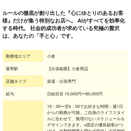
ルールの徹底が創り出した『心にゆとりのあるお客
様』だけが集う特別なお店へ。 AIがすべてを効率化
する時代。 社会的成功者が求めている究極の贅沢
は、あなたの「手と心」です。
勤務地エリア
小倉
最寄駅
【出張範囲】小倉周辺
店舗タイプ
派遣・出張専門
給与
日給目安 10,000円〜80,000円
15：00〜翌4：00でお好きな時間：週1日
からの勤務が可能。ご自身のライフスタイ
ルに合わせて、無理のないスケジュールを
デザインできます。※固定の優良顧客がつ
けば、出勤時間帯を問わず安定して圧倒的