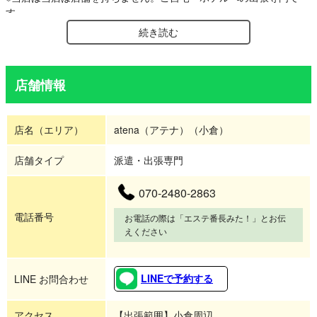
す。
続き読む
「脳が眠る」極上の指圧。
ギリシャ神話の女神「アテナ」の名を冠する当店は、安らぎと知性
を司る「静」のメンズエステ。
店舗情報
お店の名に恥じない、心身ともに美しいセラピストのみが在籍。
「ただの揉みほぐし」では満足できない貴方へ。
店名（エリア）
atena（アテナ）（小倉）
最高水準の技術を持つセラピストが、ご自宅・ホテルへ最短で伺い
ます。
店舗タイプ
派遣・出張専門
1000人が寝落ちした「指圧」と「オイル」の融合。
腰・肩・足裏の芯を捉える確かな技術。
070-2480-2863
移動の手間も、誰かに会うリスクも一切ありません。
電話番号
お電話の際は「エステ番長みた！」とお伝
えください
最もリラックスできる「貴方のプライベート空間」が、一瞬で「至
福の神殿」に変わる。
これこそが、多忙な現代における究極の贅沢だと考えています。
LINEで予約する
LINE お問合わせ
施術後は、そのままベッドで朝まで泥のように眠るだけ。
最高級の休息をお約束する、デリバリー・メンズエステです。
アクセス
【出張範囲】小倉周辺