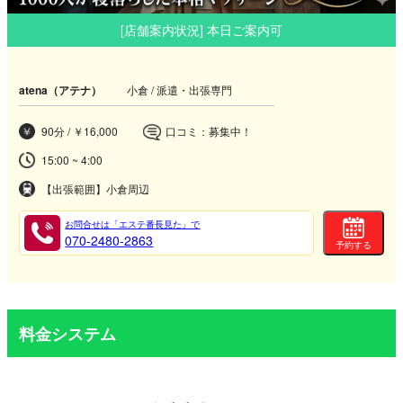
[店舗案内状況] 本日ご案内可
atena（アテナ）
小倉 / 派遣・出張専門
90分 / ￥16,000
口コミ：募集中！
15:00 ~ 4:00
【出張範囲】小倉周辺
お問合せは「エステ番長見た」で
070-2480-2863
予約する
料金システム