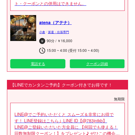
ト・クーポンとの併用はできません。
atena（アテナ）
小倉
/
派遣・出張専門
90分 / ￥16,000
15:00 ~ 4:00 (受付 15:00 ~ 4:00)
電話する
クーポン詳細
【LINEでカンタンご予約】クーポン付きでお得です！
無期限
LINE@でご予約いただくと スムーズ＆非常にお得で
す！ LINE登録はこちら↓ LINE ID【@783jntkb】
LINE@ご登録いただいた方全員に 【何回でも使える！
回数無制限クーポン！】をプレゼント♪ ぜひこの機会に