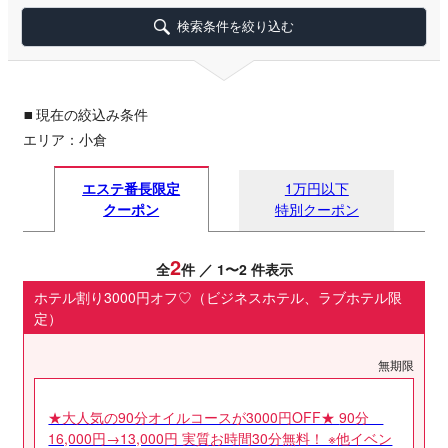
検索条件を絞り込む
▪
現在の絞込み条件
エリア：小倉
エステ番長限定
1万円以下
クーポン
特別クーポン
2
全
件 ／ 1〜2 件表示
ホテル割り3000円オフ♡（ビジネスホテル、ラブホテル限
定）
無期限
★大人気の90分オイルコースが3000円OFF★ 90分
16,000円→13,000円 実質お時間30分無料！ ※他イベン