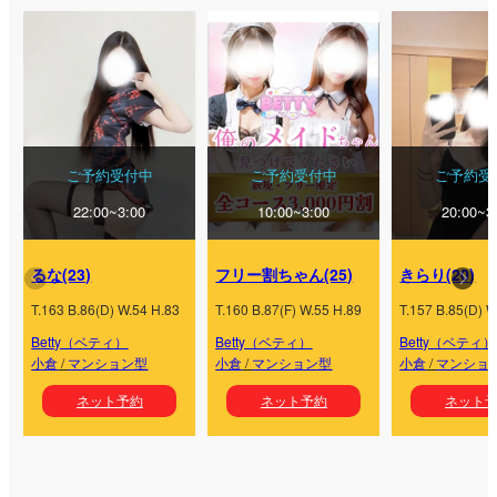
ご予約受付中
ご予約受付中
ご予約受
22:00~3:00
10:00~3:00
20:00~3
るな(23)
フリー割ちゃん(25)
きらり(20)
T.163 B.86(D) W.54 H.83
T.160 B.87(F) W.55 H.89
T.157 B.85(D) W
Betty（ベティ）
Betty（ベティ）
Betty（ベティ）
小倉
/
マンション型
小倉
/
マンション型
小倉
/
マンショ
ネット予約
ネット予約
ネット