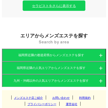
セラピストをさらに表示する
エリアからメンズエステを探す
Search by area
福岡県近隣の都道府県からメンズエステを探す
福岡県近隣の人気エリアからメンズエステを探す
福岡県
大分県
九州・沖縄以外の人気エリアからメンズエステを探す
福岡県
長崎県
宮崎県
関東
大分県
熊本県
メンズエステ店ご紹介
お問い合わせ
鹿児島県
利用規約
博多
プライバシーポリシー
運営会社