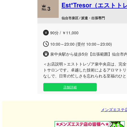
Est*Tresor（エス
ご自宅への出張にも柔軟に対応しております。
3
ラクゼーションをご堪能ください。 皆様から
心よりお待ち申し上げております。
仙台市泉区 / 派遣・出張専門
90分 / ￥11,000
10:00～23:00 (受付 10:00～23:00)
泉中央駅から徒歩5分【出張範囲】仙台市
＜お店説明＞
エストトレゾア泉中央店は、完全
トサロンです。卓越した技術によるアロマトリ
なしで、日常の忙しさを忘れられる至福のひと
りの目を気にすることなく、自分だけの特別な
店舗詳細
う、心から安らげる最高峰の癒しの空間づくり
たアロマの香りに包まれながら受ける熟練の施
りと解きほぐします。日々の疲れをリセットし
満喫したい方に最適なサロンです。 日常のご
メンズエステ
入れてみませんか？皆様のご来店を、スタッフ
す。