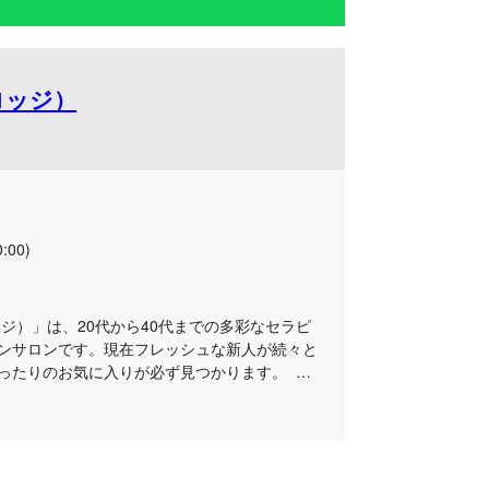
アロッジ）
:00)
ロッジ）」は、20代から40代までの多彩なセラピ
ンサロンです。現在フレッシュな新人が続々と
ったりのお気に入りが必ず見つかります。 当
スタッフから確かな技術を持つ経験者まで、そ
をおもてなしいたします。 幅広い年代のキャス
様一人ひとりのご要望に寄り添った極上の癒や
。 心地よい空間のなかで、日常の疲れを忘れ
んか？個性豊かなセラピストたちが、皆様のご