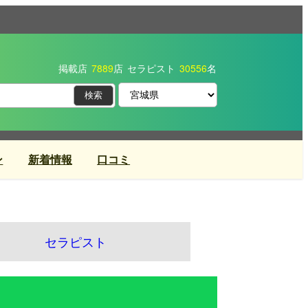
掲載店
7889
店
セラピスト
30556
名
ン
新着情報
口コミ
セラピスト