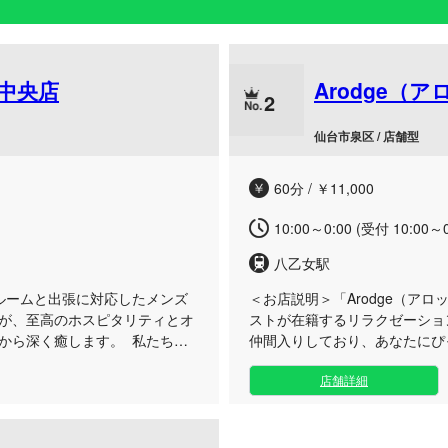
泉中央店
Arodge（
2
仙台市泉区 / 店舗型
60分 / ￥11,000
10:00～0:00 (受付 10:00～0
八乙女駅
のルームと出張に対応したメンズ
＜お店説明＞
「Arodge（ア
が、至高のホスピタリティとオ
ストが在籍するリラクゼーショ
から深く癒します。 私たちは
仲間入りしており、あなたにぴ
でおもてなしすることをお約束
店では、未経験のフレッシュな
店舗詳細
のアップデートに日々励むセラ
れぞれの個性を活かしてお客様
ハンドマッサージにより、日常
トが揃っているからこそ、お客
らぎタイムをお届けいたします。
しをご提供することが可能です
用はもちろん、近隣のホテルや
て特別なひとときを過ごしませ