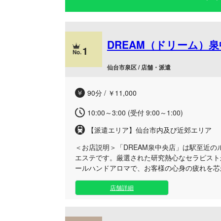
DREAM（ドリーム）
1
仙台市泉区 / 店舗・派遣
90分 / ￥11,000
10:00～3:00 (受付 9:00～1:00)
【派遣エリア】仙台市内及び近郊エリア
＜お店説明＞
「DREAM泉中央店」は駅至近
エステです。厳選された研究熱心なセラピスト
ールハンドアロマで、お客様の心身の疲れを芯
「お客様を癒すこと」へ情熱を注ぎ、常に全力
店舗詳細
いたします。 当店の自慢は、施術技術や知識
ピストたちです。真心のこもった丁寧なオール
のストレスや疲労から解放される、格別の安
泉中央駅からすぐの好立地にある店舗でのご利