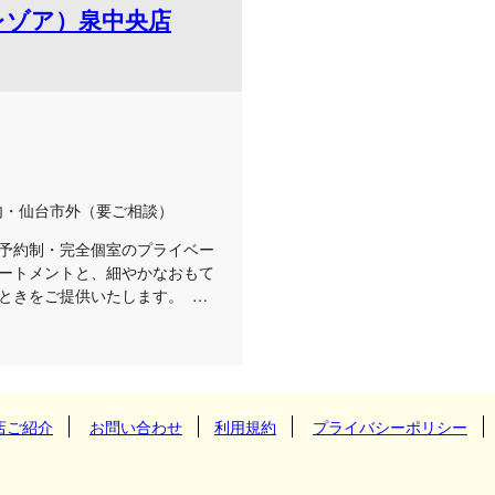
トトレゾア）泉中央店
ご都合の良い場所で、極上のリ
来店を心よりお待ちしておりま
のご予約を、セラピスト一同、
内・仙台市外（要ご相談）
予約制・完全個室のプライベー
ートメントと、細やかなおもて
ときをご提供いたします。 周
時間をお過ごしいただけるよ
にこだわりました。 厳選され
術は、心と身体の緊張をじんわ
、贅沢なプライベートタイムを
褒美として、特別なケアを取り
店ご紹介
お問い合わせ
利用規約
プライバシーポリシー
一同心よりお待ちしておりま