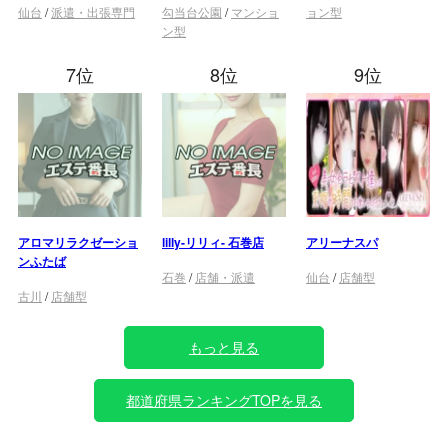
仙台
/
派遣・出張専門
勾当台公園
/
マンショ
ョン型
ン型
7位
8位
9位
アロマリラクゼーショ
lilly-リリィ- 石巻店
アリーナスパ
ンふたば
石巻
/
店舗・派遣
仙台
/
店舗型
古川
/
店舗型
もっと見る
都道府県ランキングTOPを見る