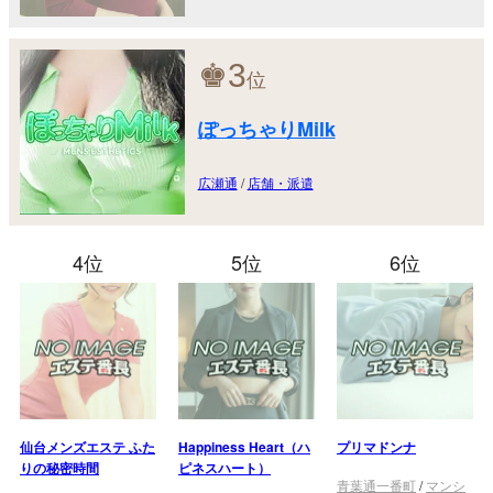
♚
3
位
ぽっちゃりMilk
広瀬通
/
店舗・派遣
4位
5位
6位
仙台メンズエステ ふた
Happiness Heart（ハ
プリマドンナ
りの秘密時間
ピネスハート）
青葉通一番町
/
マンシ