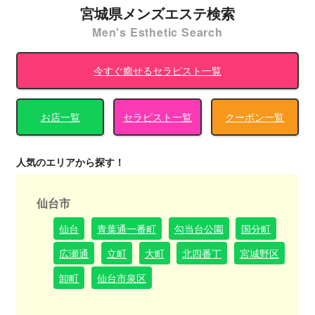
宮城県メンズエステ検索
Men's Esthetic Search
今すぐ癒せるセラピスト一覧
お店一覧
セラピスト一覧
クーポン一覧
人気のエリアから探す！
仙台市
仙台
青葉通一番町
勾当台公園
国分町
広瀬通
立町
大町
北四番丁
宮城野区
卸町
仙台市泉区