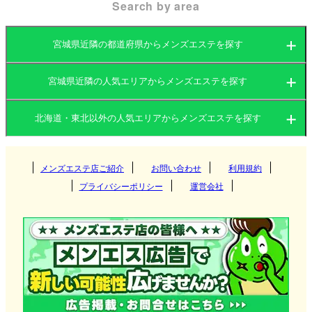
Search by area
そんな宮城県、特に仙台エリアには、メンズエステ
店が数多く点在しています。都会的な雰囲気の中で
宮城県近隣の都道府県からメンズエステを探す
癒しを求める方々に人気のエリアであり、アクセス
の良さから県外から訪れるお客様も少なくありませ
宮城県近隣の人気エリアからメンズエステを探す
北海道
岩手県
ん。施術は、都会の喧騒を忘れさせるようなプライ
北海道・東北以外の人気エリアからメンズエステを探す
ベート空間で提供されることが一般的で、リラック
北海道
宮城県
山形県
スした時間を過ごせます。
関東
岩手県
秋田県
メンズエステ店ご紹介
お問い合わせ
青森県
利用規約
すすきの
プライバシーポリシー
運営会社
福島県
関西
宮城県
円山・大通西
茨城県
群馬県
盛岡
宮城県メンズエステ店の選び方
東海
山形県
白石区
栃木県
東京都
大阪府
京都府
仙台
宮城県のメンズエステ店は、主に仙台駅周辺や繁華
街の国分町に集中しています。仙台駅から徒歩圏内
札幌市北区
九州・沖縄
秋田県
神奈川県
千葉県
兵庫県
滋賀県
古川
愛知県
岐阜県
山形
の店舗が多く、仕事帰りや観光の合間にも立ち寄り