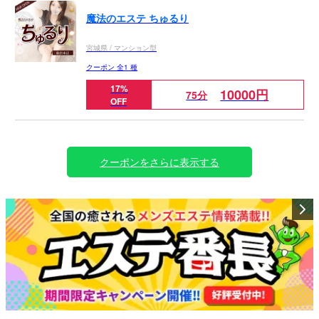
コースです。
日頃の疲れをしっかりとデトックスしたいお客様にお
魔法のエステ ちゅるり
すすめです。
宮城県 / マンション型
クーポン 全1 種
17%
10000円
75分
OFF
クーポンをさらに表示する