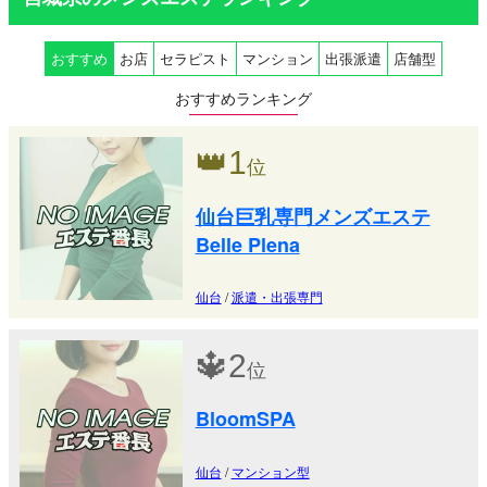
おすすめ
お店
セラピスト
マンション
出張派遣
店舗型
おすすめランキング
👑
1
位
仙台巨乳専門メンズエステ
Belle Plena
仙台
/
派遣・出張専門
🔱
2
位
BloomSPA
仙台
/
マンション型