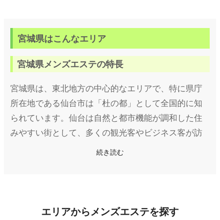
宮城県はこんなエリア
宮城県メンズエステの特長
宮城県は、東北地方の中心的なエリアで、特に県庁
所在地である仙台市は「杜の都」として全国的に知
られています。仙台は自然と都市機能が調和した住
みやすい街として、多くの観光客やビジネス客が訪
れるエリアです。また、周辺地域には松島や蔵王と
続き読む
いった観光名所も豊富で、自然と文化を堪能できる
場所です。仙台駅を中心に発展しており、東北新幹
線や空港アクセス線もあり、交通の利便性が高いこ
とも特徴です。
エリアからメンズエステを探す