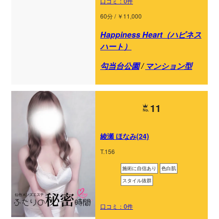
口コミ：0件
60分 / ￥11,000
Happiness Heart（ハピネス
ハート）
勾当台公園
/
マンション型
11
綾瀬 ほなみ(24)
T.156
施術に自信あり
色白肌
スタイル抜群
口コミ：0件