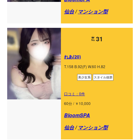
仙台
/
マンション型
31
れあ(20)
T.158 B.92(F) W.60 H.82
美少女系
スタイル抜群
口コミ：0件
60分 / ￥10,000
BloomSPA
仙台
/
マンション型