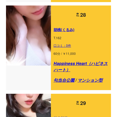
28
胡桃(くるみ)
T.162
口コミ：0件
60分 / ￥11,000
Happiness Heart（ハピネス
ハート）
勾当台公園
/
マンション型
29