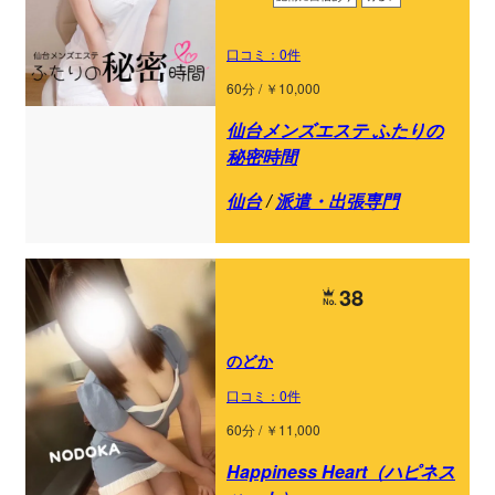
口コミ：0件
60分 / ￥10,000
仙台メンズエステ ふたりの
秘密時間
仙台
/
派遣・出張専門
38
のどか
口コミ：0件
60分 / ￥11,000
Happiness Heart（ハピネス