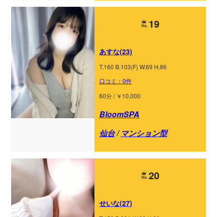
19
あすな(23)
T.160 B.103(F) W.69 H.86
口コミ：0件
60分 / ￥10,000
BloomSPA
仙台
/
マンション型
20
せいな(27)