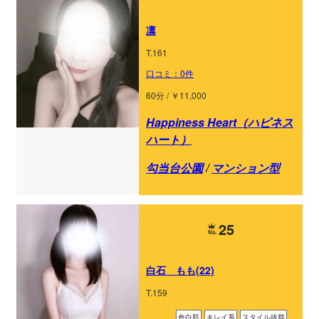
凛
T.161
口コミ：0件
60分 / ￥11,000
Happiness Heart（ハピネス
ハート）
勾当台公園
/
マンション型
25
白石 もも(22)
T.159
色白肌
キレイ系
スタイル抜群