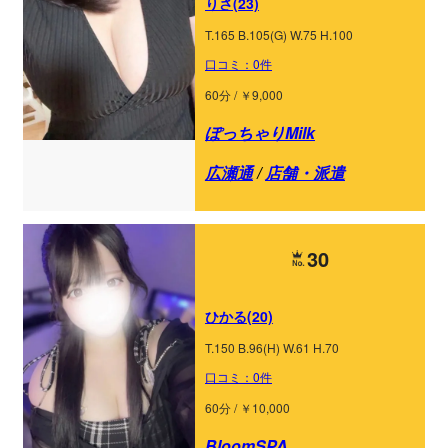
りさ(23)
T.165 B.105(G) W.75 H.100
口コミ：0件
60分 / ￥9,000
ぽっちゃりMilk
広瀬通
/
店舗・派遣
30
ひかる(20)
T.150 B.96(H) W.61 H.70
口コミ：0件
60分 / ￥10,000
BloomSPA