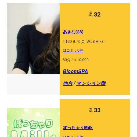
32
あきな(28)
T.160 B.70(C) W.58 H.78
口コミ：0件
60分 / ￥10,000
BloomSPA
仙台
/
マンション型
33
ぽっちゃりMilk
口コミ：0件