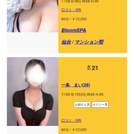
T.158 B.98() W.68 H.90
口コミ：0件
60分 / ￥10,000
BloomSPA
仙台
/
マンション型
21
一条 まい(29)
T.165 B.105(G) W.66 H.95
お姉さん系
セクシー系
口コミ：0件
60分 / ￥10,000