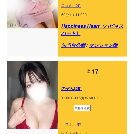
口コミ：0件
60分 / ￥11,000
Happiness Heart（ハピネス
ハート）
勾当台公園
/
マンション型
17
のぞみ(28)
T.160 B.115(I) W.68 H.90
業界未経験
口コミ：0件
60分 / ￥10,000