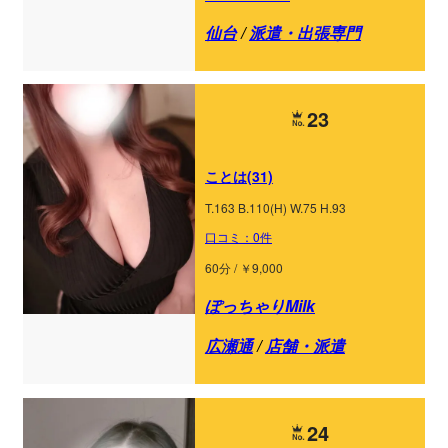
仙台
/
派遣・出張専門
23
ことは(31)
T.163 B.110(H) W.75 H.93
口コミ：0件
60分 / ￥9,000
ぽっちゃりMilk
広瀬通
/
店舗・派遣
24