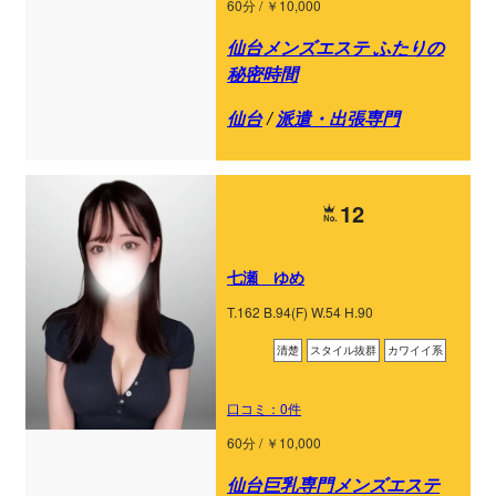
60分 / ￥10,000
仙台メンズエステ ふたりの
秘密時間
仙台
/
派遣・出張専門
12
七瀬 ゆめ
T.162 B.94(F) W.54 H.90
清楚
スタイル抜群
カワイイ系
口コミ：0件
60分 / ￥10,000
仙台巨乳専門メンズエステ