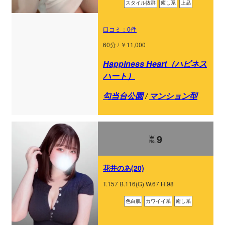
スタイル抜群
癒し系
上品
口コミ：0件
60分 / ￥11,000
Happiness Heart（ハピネス
ハート）
勾当台公園
/
マンション型
9
花井のあ(20)
T.157 B.116(G) W.67 H.98
色白肌
カワイイ系
癒し系