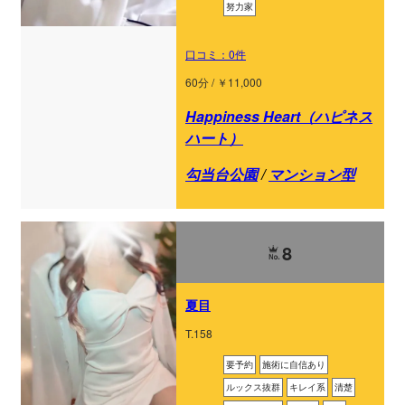
努力家
口コミ：0件
60分 / ￥11,000
Happiness Heart（ハピネス
ハート）
勾当台公園
/
マンション型
8
夏目
T.158
要予約
施術に自信あり
ルックス抜群
キレイ系
清楚