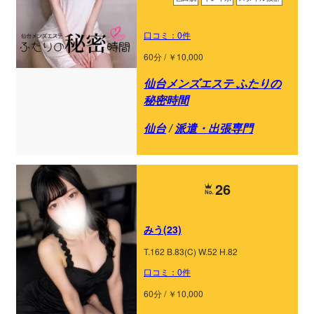
口コミ：0件
60分 / ￥10,000
仙台メンズエステ ふたりの
秘密時間
仙台
/
派遣・出張専門
26
みう(23)
T.162 B.83(C) W.52 H.82
口コミ：0件
60分 / ￥10,000