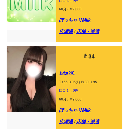
60分 / ￥9,000
ぽっちゃりMilk
広瀬通
/
店舗・派遣
34
もね(20)
T.155 B.95(F) W.80 H.95
口コミ：0件
60分 / ￥9,000
ぽっちゃりMilk
広瀬通
/
店舗・派遣