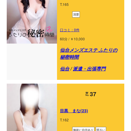
T.165
清楚
口コミ：0件
60分 / ￥10,000
仙台メンズエステ ふたりの
秘密時間
仙台
/
派遣・出張専門
37
目黒 まな(23)
T.162
施術に自信あり
明るい