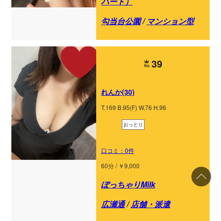
ハート）
勾当台公園
/
マンション型
39
れんか(30)
T.169 B.95(F) W.76 H.96
おっとり
口コミ：0件
60分 / ￥9,000
ぽっちゃりMilk
広瀬通
/
店舗・派遣