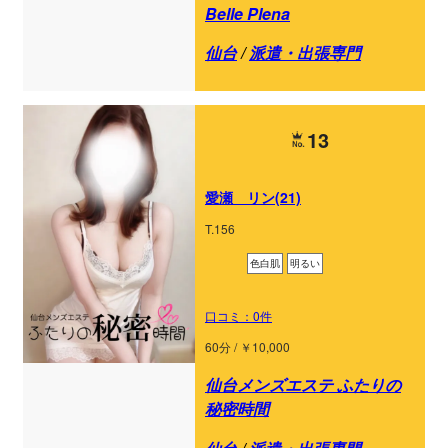
Belle Plena
仙台
/
派遣・出張専門
13
愛瀬 リン(21)
T.156
色白肌
明るい
口コミ：0件
60分 / ￥10,000
仙台メンズエステ ふたりの
秘密時間