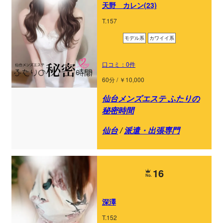
天野 カレン(23)
T.157
モデル系
カワイイ系
口コミ：0件
60分 / ￥10,000
仙台メンズエステ ふたりの
秘密時間
仙台
/
派遣・出張専門
16
深澤
T.152