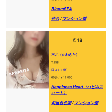
BloomSPA
仙台
/
マンション型
18
河北（かわきた）
T.158
口コミ：0件
60分 / ￥11,000
Happiness Heart（ハピネス
ハート）
勾当台公園
/
マンション型