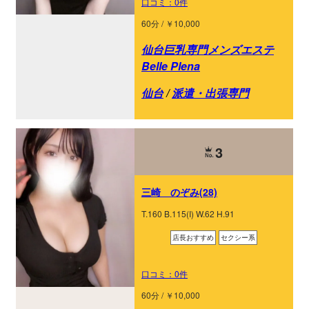
口コミ：0件
60分 / ￥10,000
仙台巨乳専門メンズエステ
Belle Plena
仙台
/
派遣・出張専門
3
三崎 のぞみ(28)
T.160 B.115(I) W.62 H.91
店長おすすめ
セクシー系
口コミ：0件
60分 / ￥10,000