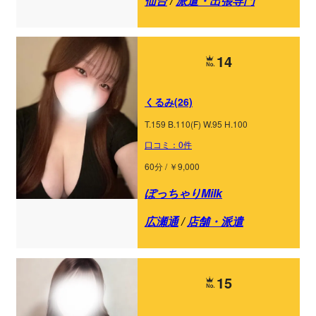
仙台
/
派遣・出張専門
14
くるみ(26)
T.159 B.110(F) W.95 H.100
口コミ：0件
60分 / ￥9,000
ぽっちゃりMilk
広瀬通
/
店舗・派遣
15