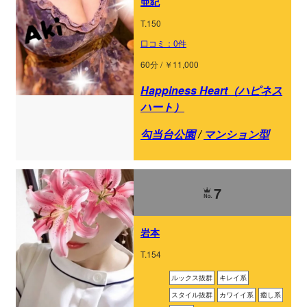
亜紀
T.150
口コミ：0件
60分 / ￥11,000
Happiness Heart（ハピネス
ハート）
勾当台公園
/
マンション型
7
岩本
T.154
ルックス抜群
キレイ系
スタイル抜群
カワイイ系
癒し系