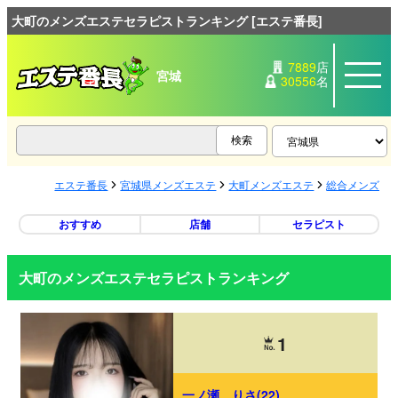
大町のメンズエステセラピストランキング [エステ番長]
7889
店
宮城
30556
名
エステ番長
宮城県メンズエステ
大町メンズエステ
総合メンズエ
おすすめ
店舗
セラピスト
大町のメンズエステセラピストランキング
1
一ノ瀬 りさ(22)