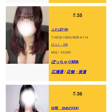
35
ふたば(19)
T.165 B.118(H) W.95 H.114
口コミ：0件
60分 / ￥9,000
ぽっちゃりMilk
広瀬通
/
店舗・派遣
36
白咲 ゆめの(24)