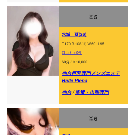
5
水城 葵(26)
T.170 B.108(H) W.60 H.95
口コミ：0件
60分 / ￥10,000
仙台巨乳専門メンズエステ
Belle Plena
仙台
/
派遣・出張専門
6