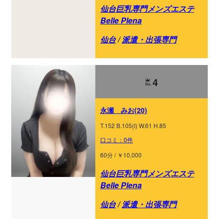
仙台巨乳専門メンズエステ
Belle Plena
仙台
/
派遣・出張専門
4
永瀬 みお(20)
T.152 B.105(I) W.61 H.85
口コミ：0件
60分 / ￥10,000
仙台巨乳専門メンズエステ
Belle Plena
仙台
/
派遣・出張専門