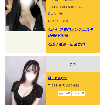
T.164 B.103(F) W.66 H.100
口コミ：0件
60分 / ￥10,000
仙台巨乳専門メンズエステ
Belle Plena
仙台
/
派遣・出張専門
2
橘 れあ(21)
T.158 B.98(F) W.60 H.82
セクシー系
アイドル系