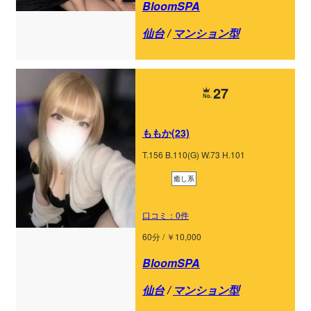
BloomSPA
仙台
/
マンション型
27
ももか(23)
T.156 B.110(G) W.73 H.101
癒し系
口コミ：0件
60分 / ￥10,000
BloomSPA
仙台
/
マンション型