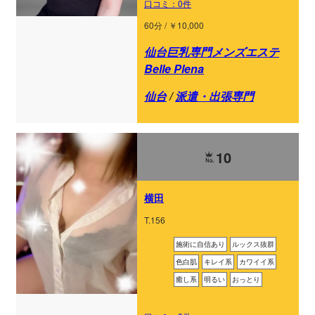
口コミ：0件
60分 / ￥10,000
仙台巨乳専門メンズエステ
Belle Plena
仙台
/
派遣・出張専門
10
横田
T.156
施術に自信あり
ルックス抜群
色白肌
キレイ系
カワイイ系
癒し系
明るい
おっとり