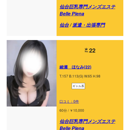
仙台巨乳専門メンズエステ
Belle Plena
仙台
/
派遣・出張専門
22
綾瀬 ほなみ(22)
T.157 B.113(G) W.65 H.98
ギャル系
口コミ：0件
60分 / ￥10,000
仙台巨乳専門メンズエステ
Belle Plena