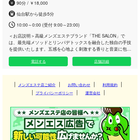
90分 / ￥18,000
仙台駅から徒歩5分
10:00～0:00 (受付 9:00～23:00)
＜お店説明＞
高級メンズエステブランド「THE SALON」で
は、最先端メソッドとリンパデトックスを融合した独自の手技
を提供いたします。五感を心地よく刺激する香りと音楽に包ま
れ、至高の幸福感をご堪能ください。 日々の忙しさから離れ
電話する
店舗詳細
て贅沢な時間を過ごしたい大人の方に向けて、趣の異なる贅を
尽くしたプライベートルームをご用意いたしました。 こちら
のエリアのルームは、洗練された落ち着きのある空間となって
おり、お仕事帰りや休日のリフレッシュにも最適です。 五感
メンズエステ店ご紹介
お問い合わせ
利用規約
を癒やす照明や音響のなか、身体のバランスを整える多彩なア
プライバシーポリシー
運営会社
プローチを行い、心身ともに深い充足感へと導きます。肌と心
の触れ合いがもたらす極上のひとときを、ご自身へのプレゼン
トとしてぜひお過ごしください。