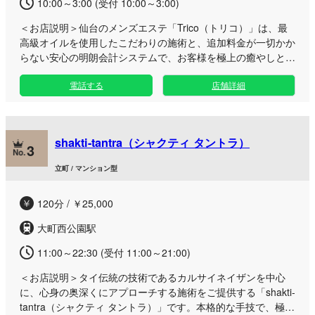
10:00～3:00 (受付 10:00～3:00)
＜お店説明＞
仙台のメンズエステ「Trico（トリコ）」は、最
高級オイルを使用したこだわりの施術と、追加料金が一切かか
らない安心の明朗会計システムで、お客様を極上の癒やしと思
い出の虜にするサロンです。 日々の疲れをリフレッシュした
電話する
店舗詳細
い男性に向けて、贅沢なひとときを提供いたします。仙台エリ
アに位置する当ルームは、スタッフとセラピストが誠実・清
潔・親切を徹底遵守した、安心して寛げるクリーンな空間で
す。 施術では、ホットオイルやオイル増量、鼠蹊部へのアプ
shakti-tantra（シャクティ タントラ）
ローチなど、現在のメンズエステに欠かせない極上のサービス
3
が標準コースに含まれております。「気持ち良さとは何か」を
立町 / マンション型
追求し、徹底的に磨き上げた技術で、他では味わえない高揚感
と深い癒やしをお届けします。 お仕事帰りの遅い時間や、お
120分 / ￥25,000
出かけの合間のリフレッシュなど、ご都合の良い時間帯にいつ
でもお気軽にお立ち寄りください。
大町西公園駅
11:00～22:30 (受付 11:00～21:00)
＜お店説明＞
タイ伝統の技術であるカルサイネイザンを中心
に、心身の奥深くにアプローチする施術をご提供する「shakti-
tantra（シャクティ タントラ）」です。本格的な手技で、極上