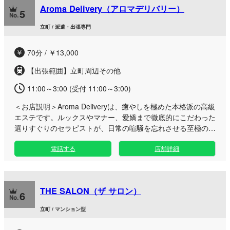
Aroma Delivery（アロマデリバリー）
ぐします。 お仕事帰りのリフレッシュや休日の贅沢なひとと
5
きなど、お好きな時間帯にいつでも極上の悦びと癒やしをお愉
立町 / 派遣・出張専門
しみいただけます。上質な空間と洗練されたおもてなしを、ぜ
ひご堪能ください。
70分 / ￥13,000
【出張範囲】立町周辺その他
11:00～3:00 (受付 11:00～3:00)
＜お店説明＞
Aroma Deliveryは、癒やしを極めた本格派の高級
エステです。ルックスやマナー、愛嬌まで徹底的にこだわった
選りすぐりのセラピストが、日常の喧騒を忘れさせる至極のひ
とときをお届けいたします。 日々の忙しさから離れて贅沢に
電話する
店舗詳細
癒やされたい大人の方に向けて、独自のオリジナルマッサージ
をご提供。心と体をいたるところまで深く解放し、極上のリフ
レッシュへと導きます。 こちらのルームでも、ここでしか味
わえない特別なプライベート空間をご用意しており、お仕事帰
THE SALON（ザ サロン）
りの遅い時間や、休日のリラックスタイムなど、ライフスタイ
6
ルに合わせていつでも贅沢なひとときをお過ごしいただけま
立町 / マンション型
す。洗練された美と技術が織りなす、極上の空間をどうぞ心ゆ
くまでご堪能ください。