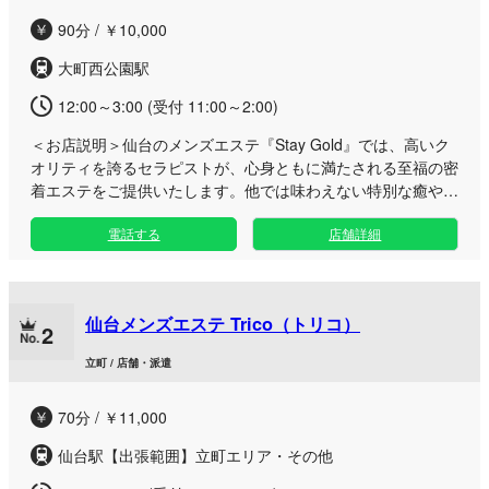
90分 / ￥10,000
大町西公園駅
12:00～3:00 (受付 11:00～2:00)
＜お店説明＞
仙台のメンズエステ『Stay Gold』では、高いク
オリティを誇るセラピストが、心身ともに満たされる至福の密
着エステをご提供いたします。他では味わえない特別な癒やし
の時間をご堪能ください。 当店は、日々の忙しさから解放さ
電話する
店舗詳細
れ、心から癒やされたい男性の皆様に向けたサロンです。少し
薄暗くシンプルな作りの店内は、誰にも邪魔されない完全プラ
イベート空間。仙台エリアの落ち着いた隠れ家で、贅沢なひと
ときをお過ごしいただけます。 施術は技能技術士の監修の
仙台メンズエステ Trico（トリコ）
元、お客様との距離感を大切にした丁寧なアプローチ。一度体
2
験すると抜け出せないほどの、満足度の高いひとときをお届け
立町 / 店舗・派遣
します。お仕事帰りや休日のリフレッシュなど、ご自身のライ
フスタイルに合わせて極上のマッサージをお楽しみください。
70分 / ￥11,000
仙台駅【出張範囲】立町エリア・その他