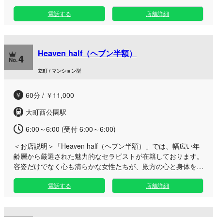
の癒やしをお届けいたします。 当サロンでは、日々の忙しさ
電話する
店舗詳細
から解放されて静かに癒やされたい大人の方に向けて、落ち着
いたエリアに佇む完全個室のプライベート空間をご用意してお
ります。 本場タイの伝統的なカルサイネイザンを中心とし
た、丁寧で質の高い施術の強みを活かし、お客様一人ひとりの
Heaven half（ヘブン半額）
心身のバランスをじっくりと整えてまいります。 お仕事帰り
4
の遅い時間や、お出かけの合間のリフレッシュなど、お客様の
立町 / マンション型
ライフスタイルに合わせていつでもお気軽にご利用いただけま
す。洗練されたこだわりの空間で、至福のひとときをご堪能く
60分 / ￥11,000
ださい。
大町西公園駅
6:00～6:00 (受付 6:00～6:00)
＜お店説明＞
「Heaven half（ヘブン半額）」では、幅広い年
齢層から厳選された魅力的なセラピストが在籍しております。
容姿だけでなく心も清らかな女性たちが、殿方の心と身体を優
しく癒やす至福の時間をお届けします。 仙台cityに構えるル
電話する
店舗詳細
ームは、日常の喧騒を忘れて寛げる非日常のプライベート空間
となっております。 日々の疲れを癒やしたい殿方様に向け
て、それぞれの魅力を放つセラピストが誠心誠意を込めた丁寧
なマッサージを施し、身体の疲れだけでなく心まで深く解きほ