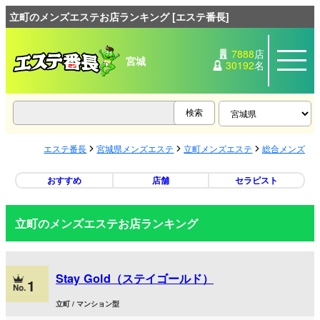
立町のメンズエステお店ランキング [エステ番長]
7888
店
宮城
30192
名
エステ番長
宮城県メンズエステ
立町メンズエステ
総合メンズエ
おすすめ
店舗
セラピスト
立町のメンズエステお店ランキング
Stay Gold（ステイゴールド）
1
立町 / マンション型