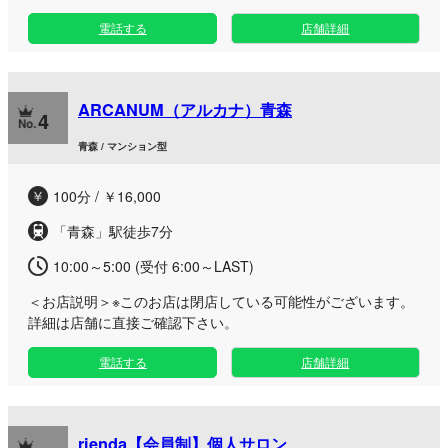
沢な癒やしのひと時をお届けいたします。 アクセスに便利な
電話する
店舗詳細
青森駅周辺に位置する「青森ルーム」は、お仕事帰りや出張の
際にも立ち寄りやすい好立地が魅力です。深夜3時まで営業
（受付は翌2時まで）しているため、遅い時間からでも時間を
気にせずゆったりとお体を労っていただけます。 洗練された
ARCANUM（アルカナ）青森
プライベートな空間と、丁寧なおもてなし、そして確かな技術
4
で、心身ともに深いリラクゼーションへと導きます。上質なア
青森 / マンション型
ロマの香りに包まれながら、日常の喧騒を忘れる特別なサロン
タイムをご堪能ください。
100分 / ￥16,000
「青森」駅徒歩7分
10:00～5:00 (受付 6:00～LAST)
＜お店説明＞
※このお店は閉店している可能性がございます。
詳細は店舗に直接ご確認下さい。
電話する
店舗詳細
rienda【会員制】個人サロン