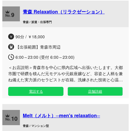
青森 Relaxation（リラクゼーション）
9
青森 / 派遣・出張専門
90分 / ￥18,000
【出張範囲】青森市周辺
6:00～23:00 (受付 6:00～23:00)
＜お店説明＞
青森市を中心に県内広域へ出張いたします。大都
市圏で研鑽を積んだ元モデルや元銀座嬢など、容姿と人柄を兼
ね備えた実力派のセラピストが在籍。洗練された技術と心温ま
る誠実なおもてなしで極上の癒やしをお届けします。 完全健
電話する
店舗詳細
全店として営業しており、純粋に質の高いマッサージを愛する
紳士の皆様から厚いご支持をいただいております。対面でのご
紹介や口コミを中心に会員様を増やしてきた実績があり、他エ
リアで高い評価を得たスーパーキャストも多数活躍中です。
Melt（メルト）─men's relaxation─
ご自宅はもちろん、ご出張中の宿泊先など、ご指定の場所まで
10
セラピストが丁寧に伺います。 客層の良さと誠実な運営を徹
青森 / マンション型
底しておりますので、心からリラックスできる贅沢なプライベ