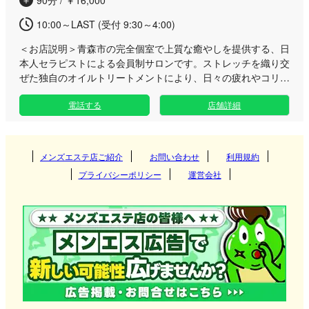
ションサロンですので、どなた様も安心して最高峰のおもてな
しをご堪能いただけます。日常から離れた極上のプライベート
10:00～LAST (受付 9:30～4:00)
空間で、皆様のご来店を心よりお待ちしております。
＜お店説明＞
青森市の完全個室で上質な癒やしを提供する、日
本人セラピストによる会員制サロンです。ストレッチを織り交
ぜた独自のオイルトリートメントにより、日々の疲れやコリを
じんわりと深く解きほぐしていきます。 当店は完全予約制の
電話する
店舗詳細
マンション一室による完全プライベート空間となっており、他
のお客様の目を気にすることなく、自分だけの極上のリラック
スタイムをお過ごしいただけます。 もみほぐしやリンパマッ
サージ、タイ古式から指圧まで幅広い施術内容に対応し、アロ
メンズエステ店ご紹介
お問い合わせ
利用規約
マトリートメントや温かなホットオイル、ディープリンパとい
プライバシーポリシー
運営会社
った豊富なオプションメニューもご用意。お客様一人ひとりの
お好みに合わせたオーダーメイドな癒やしをお届けいたしま
す。 入会金は無料で、今なら限定割引も実施中。エアコンや
充電器完備の快適な室内で、心を込めたおもてなしをご堪能く
ださい。皆様からのご予約を心よりお待ちしております。