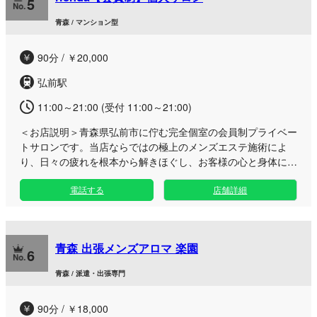
5
青森 / マンション型
90分 / ￥20,000
弘前駅
11:00～21:00 (受付 11:00～21:00)
＜お店説明＞
青森県弘前市に佇む完全個室の会員制プライベー
トサロンです。当店ならではの極上のメンズエステ施術によ
り、日々の疲れを根本から解きほぐし、お客様の心と身体にプ
ラスの活力を与える最高峰の癒しをお届けします。 隠れ家の
電話する
店舗詳細
ような極上のプライベート空間で、リンパマッサージやオイル
施術、指圧など、お好みに合わせた丁寧なもみほぐしをご堪能
いただけます。街中の喧騒を忘れ、あなただけの特別なリフレ
ッシュタイムをお過ごしください。 営業時間外のご利用や出
青森 出張メンズアロマ 楽園
勤リクエストも、どうぞお気軽にご相談くださいませ。 ※当
6
店は会員制の高級店として、お客様に安心・安全な環境を提供
青森 / 派遣・出張専門
するため、初回ご利用時に「顔写真付き身分証明書のコピー」
および「誓約書へのご署名」を必須とさせていただいておりま
90分 / ￥18,000
す。何卒ご理解とご協力のほどよろしくお願い申し上げます。