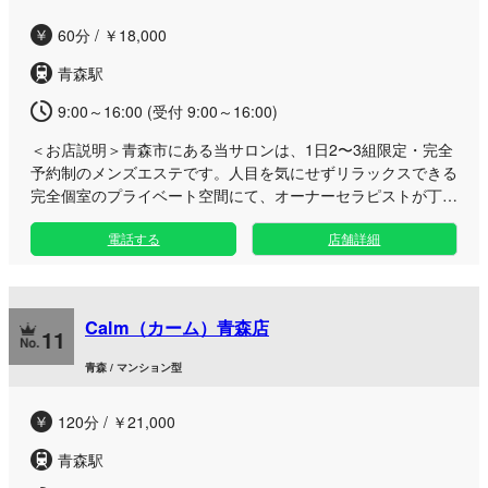
ートタイムをどうぞご堪能ください。皆様からのご予約を心よ
60分 / ￥18,000
りお待ちしております。
青森駅
9:00～16:00 (受付 9:00～16:00)
＜お店説明＞
青森市にある当サロンは、1日2〜3組限定・完全
予約制のメンズエステです。人目を気にせずリラックスできる
完全個室のプライベート空間にて、オーナーセラピストが丁寧
で洗練された癒やしの施術を提供いたします。 慌ただしい日
電話する
店舗詳細
常から離れ、ゆったりとした時間の流れる極上の空間で、極微
なアロマオイルを使用したリンパマッサージをご堪能くださ
い。お客様一人ひとりに寄り添ったおもてなしで、心身ともに
深いリフレッシュへと導きます。 当サロンは会員制を採用し
Calm（カーム）青森店
ており、無料駐車場も完備しておりますので、お車でも安心し
11
てお越しいただけます。営業時間外の日にちや時間帯のリクエ
青森 / マンション型
スト、ご質問などがございましたら、公式X（旧Twitter）の
DMまたはメールにてお気軽にご相談ください。皆様からのご
120分 / ￥21,000
連絡を心よりお待ちしております。
青森駅