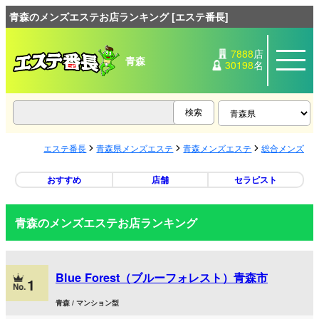
青森のメンズエステお店ランキング [エステ番長]
7888
店
青森
30198
名
エステ番長
青森県メンズエステ
青森メンズエステ
総合メンズエ
おすすめ
店舗
セラピスト
青森のメンズエステお店ランキング
Blue Forest（ブルーフォレスト）青森市
1
青森 / マンション型