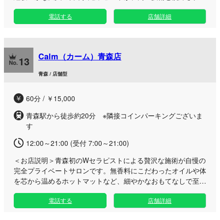
ホスピタリティで心身を深く癒やします。 当店はお客様との
電話する
店舗詳細
信頼関係を大切にし、長く通いたくなる上質な隠れ家サロンを
目指しております。 施術にはお肌に優しい厳選されたオイル
を使用し、刺激やベタつきが気になる方にも安心のケアをご提
供。完全予約制のプライベートなマンションの一室で、周囲の
Calm（カーム）青森店
目を気にすることなく自分だけの贅沢な時間をお過ごいいただ
13
けます。 青森市本町の閑静なエリアで、日常の喧騒を離れ、
青森 / 店舗型
心まで深く満たされる本格派のトリートメントをぜひご堪能く
ださい。
60分 / ￥15,000
青森駅から徒歩約20分 ※隣接コインパーキングございま
す
12:00～21:00 (受付 7:00～21:00)
＜お店説明＞
青森初のWセラピストによる贅沢な施術が自慢の
完全プライベートサロンです。無香料にこだわったオイルや体
を芯から温めるホットマットなど、細やかなおもてなしで至高
のリラックスタイムをお届けいたします。 おかげさまでオー
電話する
店舗詳細
プンから3周年を迎えることができました。日頃からお越しい
ただく皆様への感謝を胸に、これからも心を込めた最高のサー