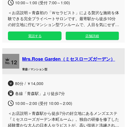
10:00～1:00 (受付 7:00～1:00)
＜お店説明＞
青森初の「Ｗセラピスト」による贅沢な施術を体
験できる完全プライベートサロンです。最寄駅から徒歩10分
の好立地に佇むマンション型ワンルームで、人目を気にせず極
上のリラックスタイムをお過ごしいただけます。 おかげさま
電話する
店舗詳細
でオープン3周年を迎えた当店では、お客様一人ひとりに寄り
添った温かいおもてなしを大切にしております。 施術に使用
するオイルやボディソープ、パウダーはすべて肌に優しい「無
香料」を徹底。さらに、最後まで心地よい温かさが続く「ほっ
Mrs.Rose Garden（ミセスローズガーデン）
とオイル」や「ほっとマット」を完備し、心も身体も芯から解
12
きほぐされる贅沢なひとときをご提供いたします。 セラピス
青森 / マンション型
トの出勤が重なるタイミング限定の、ここでしか味わえない息
の合った特別ケアをぜひご堪能ください。事前のご予約やリク
80分 / ￥14,000
エストも心よりお待ちしております。
各線「青森駅」より徒歩7分
10:00～2:00 (受付 10:00～2:00)
＜お店説明＞
青森駅から徒歩7分の好立地にあるメンズエステ
『ミセスローズガーデン本町ルーム』。独自の研修を修了した
経験豊かな大人の日本人セラピストが、高い技術と洗練された