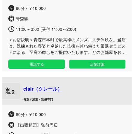
60分 / ￥10,000
青森駅
11:00～2:00 (受付 11:00～2:00)
＜お店説明＞
青森市本町で最高峰のメンズエステ体験を。当店
は、洗練された容姿と卓越した技術を兼ね備えた厳選セラピス
トによる、至高の癒しをご提供いたします。どのお部屋をお選
びいただいても心からご満足いただける自信がございます。
電話する
店舗詳細
周辺は青森の活気を感じられる本町エリア。お仕事帰りや出張
の際にも立ち寄りやすいロケーションで、日常の喧騒を忘れら
れる贅沢なプライベート空間をご用意いたしました。細部まで
こだわり抜いたおもてなしと、セラピストの確かな技術が織り
clair（クレール）
なす極上のリラクゼーションを、ぜひ心ゆくまでご堪能くださ
2
い。
青森 / 派遣・出張専門
60分 / ￥10,000
【出張範囲】弘前周辺