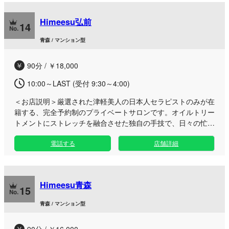
ビスを提供してまいります。 当サロンは、最寄駅から徒歩約
10分の好立地にあるマンション型のワンルーム。周りの目を
Himeesu弘前
一切気にせず、心からリフレッシュできる特別な空間をご用意
14
しております。 人気のWセラピストによるメニューは、スタ
青森 / マンション型
ッフの出勤が重なっているタイミング限定のプレミアムな体験
です。事前のリクエストも大歓迎ですので、どうぞお気軽にお
90分 / ￥18,000
問い合わせください。すべてのお客様に寄り添い、お帰りの瞬
間まで温もり溢れるおもてなしで癒やしをお約束いたします。
10:00～LAST (受付 9:30～4:00)
＜お店説明＞
厳選された津軽美人の日本人セラピストのみが在
籍する、完全予約制のプライベートサロンです。オイルトリー
トメントにストレッチを融合させた独自の手技で、日々の忙し
さを忘れ心身を深く癒やす至福のひと時をお届けします。 弘
電話する
店舗詳細
前エリアに誕生した当ルームは、静かに自分だけの時間を堪能
できる洗練された大人の隠れ家空間となっております。リンパ
マッサージやタイ古式、アロマトリートメントなど多彩なメニ
ューをご用意し、お客様一人ひとりのコンディションに合わせ
Himeesu青森
て丁寧に施術いたします。 完全個室の安心できる環境を維持
15
するため、初回ご利用時にはお電話にて身分証番号等のご確認
青森 / マンション型
をさせていただくなど、安全管理とプライバシー保護を徹底し
ております。なお、当店は純粋な癒しを目的としたリラクゼー
90分 / ￥16,000