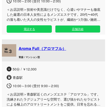
10:00～2:00 (受付 10:00～2:00)
＜お店説明＞
技術や美意識だけでなく、心遣いやマナーも徹底
した厳選の日本人女性によるメンズエステです。20代〜40代
の落ち着いた大人の女性セラピストが、繊細かつ力強い施術で
心身を深いリラックスへと導きます。 ベタつきがなく肌なじ
電話する
店舗詳細
みの良い100％天然成分のオイルを贅沢に使用し、全身をゆっ
たりと包み込むように丁寧に解きほぐしていきます。 当店は
出張（派遣型）サービスとなっており、青森市内のビジネスホ
テルやラブホテルなど、お客様のご指定の場所へ迅速にお伺い
Aroma Full（アロマフル）
いたします。ご宿泊中や出張の際、移動のプロの手による極上
3
の安らぎ空間をそのままお届けいたします。 男性だけでな
青森 / マンション型
く、女性のお客様のご利用も大歓迎です。日常の喧騒を忘れ、
特別な癒やしのひとときをぜひご堪能ください。セラピスト一
50分 / ￥12,000
同、皆様からのご依頼を心よりお待ちしております。
青森駅
10:00～3:00 (受付 9:00～2:00)
＜お店説明＞
青森駅近くのメンズエステ「アロマフル」です。
洗練されたラグジュアリーな空間で、選び抜かれたセラピスト
による極上のアロマトリートメントをご提供。日常を忘れる贅