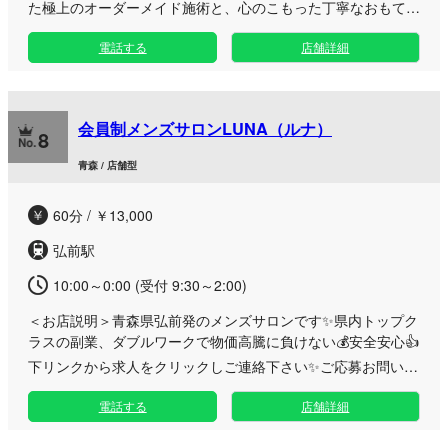
た極上のオーダーメイド施術と、心のこもった丁寧なおもてな
しで、日々蓄積された疲労とストレスを芯から解きほぐしま
電話する
店舗詳細
す。 深夜3時まで営業しておりますので、お仕事終わりや1日
の締めくくりにも最適。ビジネスホテルなどご指定の場所への
出張にも対応しており、施術後は移動の手間なくそのまま贅沢
な余韻に浸っていただけます。 「すべてのお客様に喜びと安
会員制メンズサロンLUNA（ルナ）
らぎを」という理念のもと、静かで落ち着いた空間でのひとと
8
き、またはご自宅・ホテルでのプライベートな時間をプロの手
青森 / 店舗型
による最上級の技術でプロデュースいたします。日常を忘れる
特別なリラクゼーションをぜひご体感ください。
60分 / ￥13,000
弘前駅
10:00～0:00 (受付 9:30～2:00)
＜お店説明＞
青森県弘前発のメンズサロンです✨県内トップク
ラスの副業、ダブルワークで物価高騰に負けない💰安全安心👍
下リンクから求人をクリックしご連絡下さい✨ご応募お問いあ
わせお待ちしております✨
電話する
店舗詳細