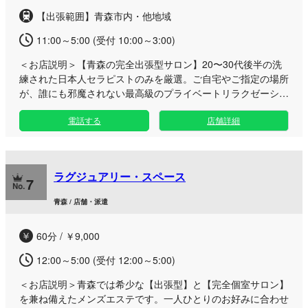
【出張範囲】青森市内・他地域
11:00～5:00 (受付 10:00～3:00)
＜お店説明＞
【青森の完全出張型サロン】20〜30代後半の洗
練された日本人セラピストのみを厳選。ご自宅やご指定の場所
が、誰にも邪魔されない最高級のプライベートリラクゼーショ
ン空間へと生まれ変わります。 当店のセラピストは、外見の
電話する
店舗詳細
美しさや気品だけでなく、お一人おひとりの心に寄り添う温か
いホスピタリティと確かな施術技術を兼ね備えております。
日々の忙しさやストレスから解放され、心身ともに深くリフレ
ッシュしていただけるよう、細やかな心配りと穏やかな立ち振
ラグジュアリー・スペース
る舞いで、上質な時間をお届けいたします。 メニューには定
7
番のオイルマッサージやリンパトリートメント、指圧をはじ
青森 / 店舗・派遣
め、極液や鼠径部マッサージといった贅沢なオプションもご用
意。五感のすべてが心地よく解きほぐされていく、まさに「楽
60分 / ￥9,000
園」と呼ぶにふさわしい極上の施術をご堪能いただけます。
お客様との信頼関係を何よりも重んじ、末永く愛される存在を
12:00～5:00 (受付 12:00～5:00)
目指して、心を込めておもてなしいたします。周囲の目を気に
することのない、あなただけの特別な隠れ家で、至福の癒しを
＜お店説明＞
青森では希少な【出張型】と【完全個室サロン】
心ゆくまでお楽しみください。
を兼ね備えたメンズエステです。一人ひとりのお好みに合わせ