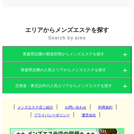
どの伝統的な文化やイベントもあり、地元民だけで
なく観光客にとっても魅力的な地域です。
エリアからメンズエステを探す
青森県内の都市部では、リラックスや癒しを目的と
Search by area
したメンズエステ（メンエス）がいくつか営業して
おり、近年その人気が高まっています。青森市や弘
青森県近隣の都道府県からメンズエステを探す
前市、八戸市などの主要都市では、働く男性や観光
で訪れた人々の疲れを癒すために、多様なコンセプ
青森県近隣の人気エリアからメンズエステを探す
北海道
岩手県
トのメンズエステ店が存在します。
北海道・東北以外の人気エリアからメンズエステを探す
北海道
宮城県
山形県
関東
岩手県
秋田県
メンズエステ店ご紹介
お問い合わせ
青森県
利用規約
すすきの
青森県メンズエステ店の選び方
プライバシーポリシー
運営会社
福島県
関西
宮城県
円山・大通西
茨城県
群馬県
盛岡
青森県のメンズエステ店は、マンション型や個室サ