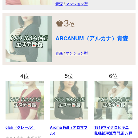
青森
/
マンション型
♚
3
位
ARCANUM（アルカナ）青森
青森
/
マンション型
4位
5位
6位
clair（クレール）
Aroma Full（アロマフ
1919マイクロビキニ
ル）
鼠径部琳派専門店 八戸
青森
/
派遣・出張専門