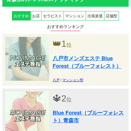
おすすめ
お店
セラピスト
マンション
出張派遣
店舗型
おすすめランキング
👑
1
位
八戸市メンズエステ Blue
Forest（ブルーフォレスト）
八戸
/
マンション型
🔱
2
位
Blue Forest（ブルーフォレス
ト）青森市