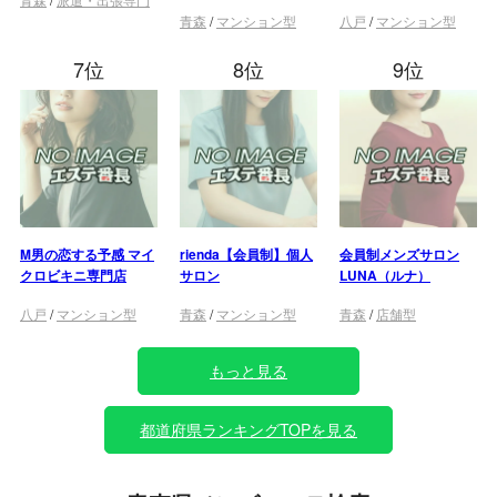
青森
/
マンション型
八戸
/
マンション型
7位
8位
9位
M男の恋する予感 マイ
rienda【会員制】個人
会員制メンズサロン
クロビキニ専門店
サロン
LUNA（ルナ）
八戸
/
マンション型
青森
/
マンション型
青森
/
店舗型
もっと見る
都道府県ランキングTOPを見る