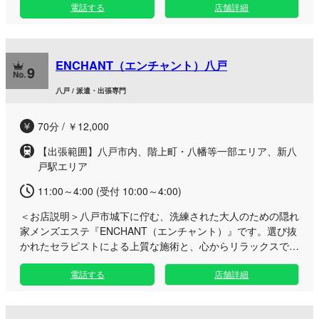
電話する
店舗詳細
オープンから3周年を迎えることができました。日頃からお越
しいただく皆様への感謝を胸に、これからも心を込めたサービ
スを提供してまいります。 当店は1部屋のみのワンルームタ
イプとなっており、他のお客様と顔を合わせることなく、自分
ENCHANT（エンチャント）八戸
だけの特別な時間をお過ごしいただけます。 こだわりの「お
9
もてなし」として、使用するオイル、ボディソープ、パウダー
八戸 / 派遣・出張専門
はすべて安心の無香料を採用。さらに、施術の最後まで心地よ
い温かさが続く「ほっとオイル」と「ほっとマット」を完備
70分 / ￥12,000
し、お身体の芯からリラックスできる環境を整えております。
セラピストが同時に出勤している限定日には、2人から同時に
【出張範囲】八戸市内、階上町・八幡等一部エリア、新八
施術を受けられる特別なリクエストも承っております。八戸エ
戸駅エリア
リアで日常の喧騒を忘れ、贅沢な時間を過ごしたい方はぜひお
気軽にお問い合わせください。
11:00～4:00 (受付 10:00～4:00)
＜お店説明＞
八戸市城下に佇む、洗練された大人のための隠れ
家メンズエステ『ENCHANT（エンチャント）』です。選び抜
かれたセラピストによる上質な施術と、心からリラックスでき
る落ち着いた空間をご提供いたします。 過剰な刺激ではな
電話する
店舗詳細
く、心と身体が優しく包み込まれるような“ちょうどいい心地
よさ”を追求。日々の喧騒から離れ、静かに自分を解放できる
品格ある癒しのひとときをお届けします。 派手さではなく、