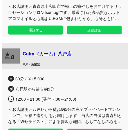
＜お店説明＞
青森県十和田市で極上の癒やしをお届けするリラ
クゼーションサロンtsumugiです。厳選された高品質なホット
アロマオイルと心地よいBGMに包まれながら、心身ともに解
きほぐされる最高のひとときを。 オーナー自らがこだわり抜
電話する
店舗詳細
いてセレクトした水溶性マッサージオイルに、豊かな香りのア
ロマをブレンド。お肌に優しくなじみ、深いリラクゼーション
効果をもたらします。さらに、その日の体調やご気分に合わせ
てカスタマイズできる多彩なオプションメニューもご用意いた
Calm（カーム）八戸店
しました。 日常の喧騒から離れ、自分だけの特別なメンテナ
8
ンスタイムを過ごしてみませんか。日本人セラピストによる細
八戸 / 店舗型
やかなおもてなしで、疲れた心と身体を丁寧にケアいたしま
す。 ※当店はお電話でのご予約やお問い合わせは受け付けて
60分 / ￥15,000
おりません。恐れ入りますが、ご予約の際は公式LINEまたはE
メールよりご連絡をいただきますようお願い申し上げます。
八戸駅から徒歩約5分
12:00～21:00 (受付 7:00～21:00)
＜お店説明＞
八戸駅から徒歩約5分の完全プライベートマンシ
ョンで、至福の癒やしをお届けします。当店の自慢は青森初と
なる「Wセラピスト」による贅沢な施術。おもてなしの心を大
切に、皆様を極上のリラックスへと導きます。 おかげさまで