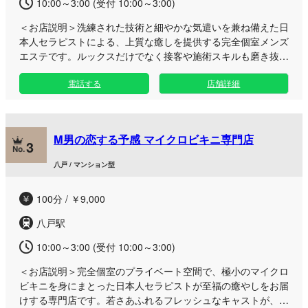
10:00～3:00 (受付 10:00～3:00)
＜お店説明＞
洗練された技術と細やかな気遣いを兼ね備えた日
本人セラピストによる、上質な癒しを提供する完全個室メンズ
エステです。ルックスだけでなく接客や施術スキルも磨き抜い
たプロが、至高のひとときをお届けします。 日常の喧騒から
電話する
店舗詳細
離れたプライベートな空間で、“距離感”“癒し”“色気”のすべて
が調和した濃密な時間をご堪能ください。 八戸エリアの隠れ
家的なマンションの一室で、オイルや指圧、パウダー、そして
当店自慢の鼠径部マッサージなど、バリエーション豊かな施術
M男の恋する予感 マイクロビキニ専門店
をお好みに合わせてお楽しみいただけます。五感を満たす極上
3
のトリートメントで、心も体も芯から解きほぐされる贅沢な体
八戸 / マンション型
験をぜひ味わってみてください。
100分 / ￥9,000
八戸駅
10:00～3:00 (受付 10:00～3:00)
＜お店説明＞
完全個室のプライベート空間で、極小のマイクロ
ビキニを身にまとった日本人セラピストが至福の癒やしをお届
けする専門店です。若さあふれるフレッシュなキャストが、心