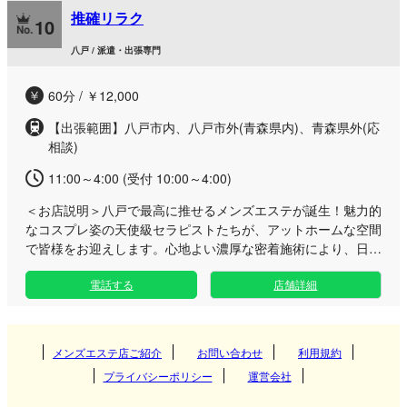
本物の癒しと質の高いおもてなしを求める大人たちへ。日常を
推確リラク
忘れさせる極上の密着ケアで、心身ともに深く満たされる特別
10
な時間をご堪能ください。お近くにお越しの際は、ぜひ当ルー
八戸 / 派遣・出張専門
ムで贅沢なひとときをお過ごしください。
60分 / ￥12,000
【出張範囲】八戸市内、八戸市外(青森県内)、青森県外(応
相談)
11:00～4:00 (受付 10:00～4:00)
＜お店説明＞
八戸で最高に推せるメンズエステが誕生！魅力的
なコスプレ姿の天使級セラピストたちが、アットホームな空間
で皆様をお迎えします。心地よい濃厚な密着施術により、日々
の疲れやストレスを極上の癒やしへと導きます。 当店は、華
電話する
店舗詳細
やかなコスプレと本格的なリラクゼーションを融合させた、非
日常の癒やしをご提供するサロンです。在籍するセラピスト
は、明るく親しみやすいメンバーばかり。それぞれが趣向を凝
らした衣装に身を包み、楽しい会話とぬくもりのある丁寧なア
メンズエステ店ご紹介
お問い合わせ
利用規約
プローチで、緊張を優しく解きほぐしていきます。 メンズエ
プライバシーポリシー
運営会社
ステが初めてという方でも、自然と笑顔になれる温かい雰囲気
を大切にしていますので、どうぞ安心してお越しください。