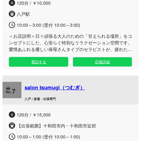
120分 / ￥10,000
の時間をお楽しみください。
八戸駅
10:00～3:00 (受付 10:00～3:00)
＜お店説明＞
日々頑張る大人のための「甘えられる場所」をコ
ンセプトにした、心安らぐ特別なリラクゼーション空間です。
愛情あふれる優しい保母さんタイプのセラピストが、疲れた心
と身体を包み込むような温もりで癒します。 日々のストレス
電話する
店舗詳細
やお仕事による疲労を、まるで子どもの頃に戻ったかのような
圧倒的な安心感の中でリフレッシュしていただけます。 施術
を行うお部屋は、周囲の視線や雑音を一切気にすることなくリ
ラックスできる完全なプライベート空間をご用意いたしまし
salon tsumugi（つむぎ）
た。 「何も考えずに誰かに甘えたい」「ただただ優しさに癒
7
されたい」という時に、いつでも実家に帰ってきたかのような
八戸 / 派遣・出張専門
安心感をご提供いたします。寂しい夜やふと力を抜きたくなっ
た瞬間など、どのようなきっかけでも大歓迎です。日常の役割
120分 / ￥15,000
を忘れて無邪気な自分に戻れる特別なひとときを、ぜひ心ゆく
までご堪能ください。皆様の「ただいま」を、スタッフ一同い
【出張範囲】十和田市内・十和田市近郊
つでも心よりお待ちしております。
10:00～1:00 (受付 10:00～1:00)