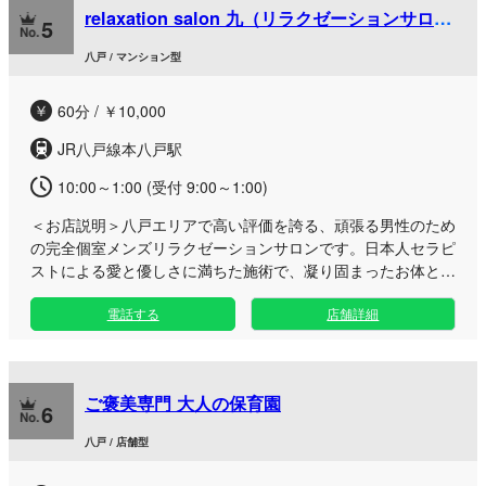
relaxation salon 九（リラクゼーションサロン
いたします。お仕事帰りや休日のリフレッシュに、ぜひ極上の
5
キュウ）
トリートメントをご体感ください。
八戸 / マンション型
60分 / ￥10,000
JR八戸線本八戸駅
10:00～1:00 (受付 9:00～1:00)
＜お店説明＞
八戸エリアで高い評価を誇る、頑張る男性のため
の完全個室メンズリラクゼーションサロンです。日本人セラピ
ストによる愛と優しさに満ちた施術で、凝り固まったお体と張
りつめた心を芯から優しく解きほぐします。 青森県内外の多
電話する
店舗詳細
くのお客様から「安心して任せられる」と厚い信頼をいただい
ており、口コミでも高い評価を頂戴しております。 サロン内
は静寂に包まれた完全プライベート空間となっており、落ち着
いた照明と心地よい雰囲気が漂います。慌ただしい日常の喧騒
ご褒美専門 大人の保育園
から一歩離れて、周囲の目を気にすることなく、あなただけの
6
特別な安らぎのひとときをご堪能いただけます。 ※当店は健
八戸 / 店舗型
全なリラクゼーションサロンであり、性的なサービスは一切ご
ざいません。どなた様も安心して最高峰のおもてなしと癒やし