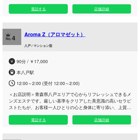
のこもった丁寧なおもてなしをいたします。 八戸市一番町の
電話する
店舗詳細
マンションタイプの一室に構える当サロンは、人目を気にせず
リラックスできる完全予約制の隠れ家。充電器やエアコン、鏡
なども完備した快適な空間です。 自慢の施術は、全身のコリ
を丁寧にほぐす指圧やオイルマッサージをはじめ、深いリフレ
Aroma Z（アロマゼット）
ッシュ感を味わえるリンパドレナージュやアロマトリートメン
4
トをご用意しております。極小Tバックの紙パンツを着用して
八戸 / マンション型
いただくなど、非日常のドキドキ感と高い技術による癒やしを
同時にご堪能いただけます。 さらに、好みの衣装で施術が受
90分 / ￥17,000
けられるコスプレオプションも充実。お財布に優しいお手頃な
価格帯でありながら、クレジットカードやPayPay決済にも対
本八戸駅
応しております。若い女性ならではの愛らしさと確かなマッサ
ージで、日々の疲れやストレスを芯から解きほぐす特別なひと
12:00～2:00 (受付 12:00～2:00)
ときをぜひご体感ください。
＜お店説明＞
青森県八戸エリアで心からリフレッシュできるメ
ンズエステです。厳しい基準をクリアした美意識の高いセラピ
ストたちが、お客様一人ひとりの心と身体に寄り添い、上質な
アロマによる極上の癒やしをお届けします。 都会の喧騒を忘
電話する
店舗詳細
れられる心地よい空間のなかで、絶妙な力加減と温かいおもて
なしによる贅沢な施術をご堪能いただけます。日常のストレス
や溜まった疲労をリセットしたい大人のためのプライベートサ
ロンとして、細部までこだわり抜いた至福のひとときをご提供