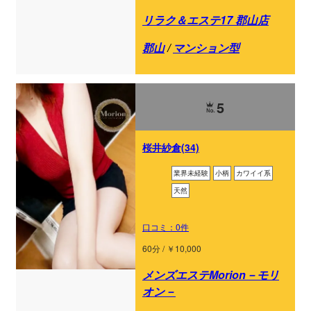
リラク＆エステ17 郡山店
郡山
/
マンション型
5
桜井紗倉(34)
業界未経験
小柄
カワイイ系
天然
口コミ：0件
60分 / ￥10,000
メンズエステMorion－モリ
オン－