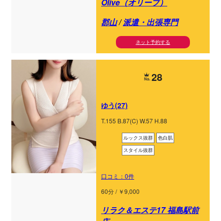
Olive（オリーブ）
郡山
/
派遣・出張専門
ネット予約する
28
ゆう(27)
T.155 B.87(C) W.57 H.88
ルックス抜群
色白肌
スタイル抜群
口コミ：0件
60分 / ￥9,000
リラク＆エステ17 福島駅前