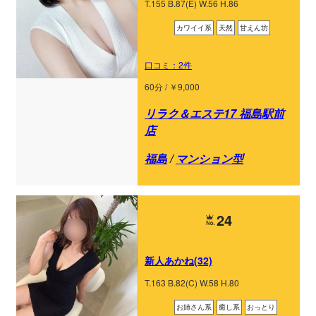
T.155 B.87(E) W.56 H.86
カワイイ系
天然
甘えん坊
口コミ：2件
60分 / ￥9,000
リラク＆エステ17 福島駅前
店
福島
/
マンション型
24
新人あかね(32)
T.163 B.82(C) W.58 H.80
お姉さん系
癒し系
おっとり