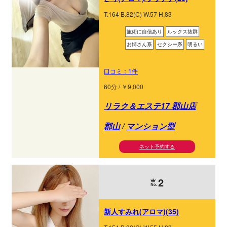
T.164 B.82(C) W.57 H.83
施術に自信あり
ルックス抜群
お姉さん系
セクシー系
明るい
口コミ：1件
60分 / ￥9,000
リラク＆エステ17 郡山店
郡山
/
マンション型
ネット予約する
2
新人すみれ(アロマ)(35)