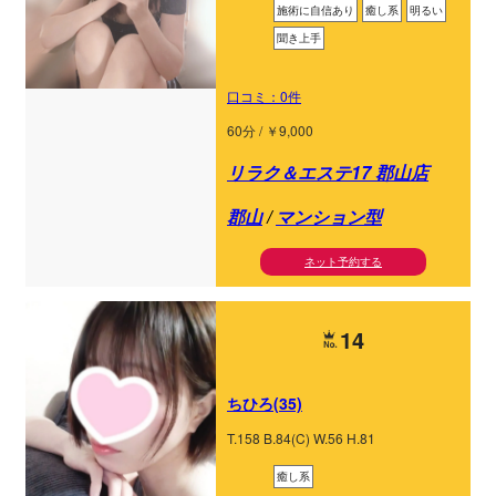
施術に自信あり
癒し系
明るい
聞き上手
口コミ：0件
60分 / ￥9,000
リラク＆エステ17 郡山店
郡山
/
マンション型
ネット予約する
14
ちひろ(35)
T.158 B.84(C) W.56 H.81
癒し系