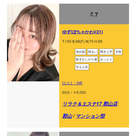
7
ゆず(ぽちゃかわ)(21)
T.150 B.98(F) W.70 H.99
色白肌
明るい
聞き上手
天然
恥ずかしがり屋
おっとり
甘えん坊
口コミ：0件
60分 / ￥9,000
リラク＆エステ17 郡山店
郡山
/
マンション型