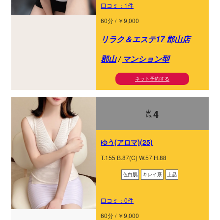
口コミ：1件
60分 / ￥9,000
リラク＆エステ17 郡山店
郡山
/
マンション型
ネット予約する
4
ゆう(アロマ)(25)
T.155 B.87(C) W.57 H.88
色白肌
キレイ系
上品
口コミ：0件
60分 / ￥9,000