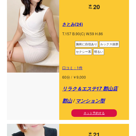
20
さとみ(24)
T.157 B.90(C) W.59 H.86
施術に自信あり
ルックス抜群
セクシー系
明るい
口コミ：1件
60分 / ￥9,000
リラク＆エステ17 郡山店
郡山
/
マンション型
ネット予約する
21