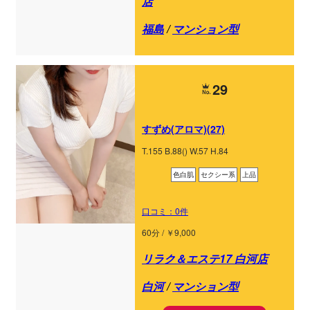
店
福島
/
マンション型
29
すずめ(アロマ)(27)
T.155 B.88() W.57 H.84
色白肌
セクシー系
上品
口コミ：0件
60分 / ￥9,000
リラク＆エステ17 白河店
白河
/
マンション型