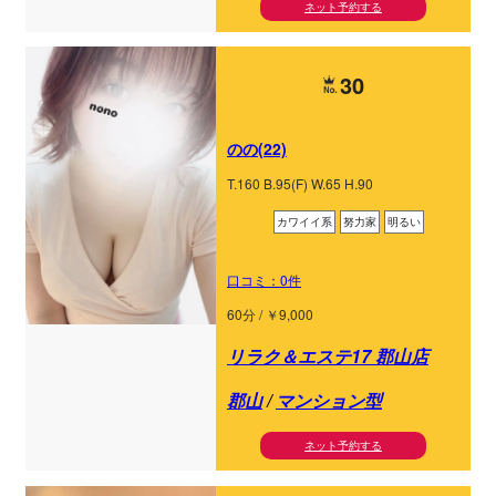
ネット予約する
30
のの(22)
T.160 B.95(F) W.65 H.90
カワイイ系
努力家
明るい
口コミ：0件
60分 / ￥9,000
リラク＆エステ17 郡山店
郡山
/
マンション型
ネット予約する