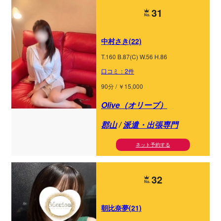
31
中村さき(22)
T.160 B.87(C) W.56 H.86
口コミ：2件
90分 / ￥15,000
Olive（オリーブ）
郡山
/
派遣・出張専門
ネット予約する
32
朝比奈夢(21)