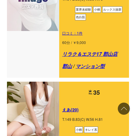
業界未経験
小柄
ルックス抜群
色白肌
口コミ：1件
60分 / ￥9,000
リラク＆エステ17 郡山店
郡山
/
マンション型
35
えあ(20)
T.149 B.83(C) W.56 H.81
小柄
キレイ系