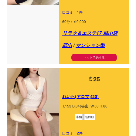
口コミ：1件
60分 / ￥9,000
リラク＆エステ17 郡山店
郡山
/
マンション型
ネット予約する
25
れいら(アロマ)(20)
T.153 B.84(秘密) W.58 H.86
小柄
色白肌
口コミ：2件