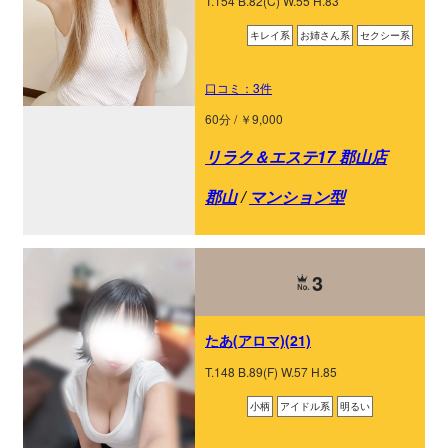
T.154 B.82(C) W.55 H.83
キレイ系
お姉さん系
セクシー系
口コミ：3件
60分 / ￥9,000
リラク＆エステ17 郡山店
郡山
/
マンション型
3
たあ(アロマ)(21)
T.148 B.89(F) W.57 H.85
小柄
アイドル系
明るい