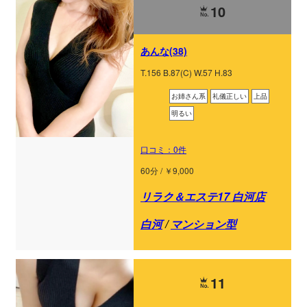
10
あんな(38)
T.156 B.87(C) W.57 H.83
お姉さん系
礼儀正しい
上品
明るい
口コミ：0件
60分 / ￥9,000
リラク＆エステ17 白河店
白河
/
マンション型
11