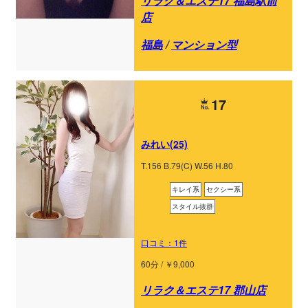
リラク＆エステ17 福島駅前
店
福島
/
マンション型
17
みれい(25)
T.156 B.79(C) W.56 H.80
キレイ系
セクシー系
スタイル抜群
口コミ：1件
60分 / ￥9,000
リラク＆エステ17 郡山店