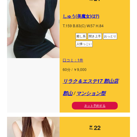
しゅう(美魔女)(27)
T.159 B.83(C) W.57 H.84
癒し系
聞き上手
おっとり
人懐っこい
口コミ：1件
60分 / ￥9,000
リラク＆エステ17 郡山店
郡山
/
マンション型
ネット予約する
22