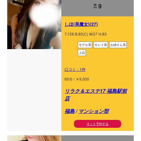
9
しほ(美魔女)(27)
T.158 B.85(C) W.57 H.83
モデル系
キレイ系
お姉さん系
上品
口コミ：1件
60分 / ￥9,000
リラク＆エステ17 福島駅前
店
福島
/
マンション型
ネット予約する