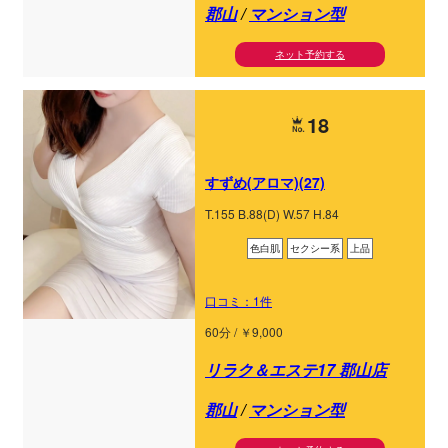
郡山
/
マンション型
ネット予約する
18
すずめ(アロマ)(27)
T.155 B.88(D) W.57 H.84
色白肌
セクシー系
上品
口コミ：1件
60分 / ￥9,000
リラク＆エステ17 郡山店
郡山
/
マンション型