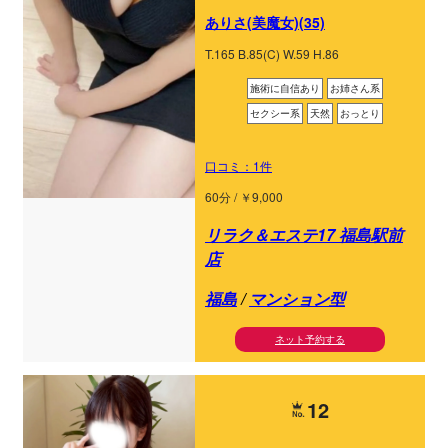
ありさ(美魔女)(35)
T.165 B.85(C) W.59 H.86
施術に自信あり
お姉さん系
セクシー系
天然
おっとり
口コミ：1件
60分 / ￥9,000
リラク＆エステ17 福島駅前
店
福島
/
マンション型
ネット予約する
12