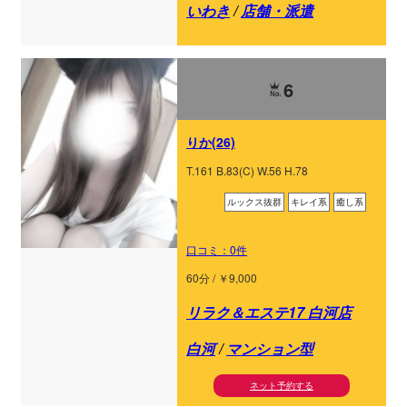
いわき
/
店舗・派遣
6
りか(26)
T.161 B.83(C) W.56 H.78
ルックス抜群
キレイ系
癒し系
口コミ：0件
60分 / ￥9,000
リラク＆エステ17 白河店
白河
/
マンション型
ネット予約する