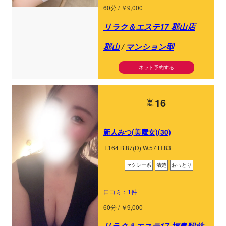
60分 / ￥9,000
リラク＆エステ17 郡山店
郡山
/
マンション型
ネット予約する
16
新人みつ(美魔女)(30)
T.164 B.87(D) W.57 H.83
セクシー系
清楚
おっとり
口コミ：1件
60分 / ￥9,000