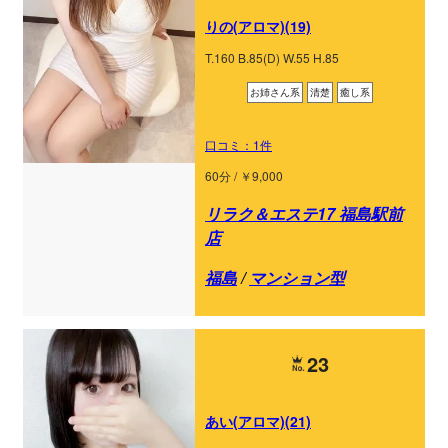
りの(アロマ)(19)
T.160 B.85(D) W.55 H.85
お姉さん系
清楚
癒し系
口コミ：1件
60分 / ￥9,000
リラク＆エステ17 福島駅前
店
福島
/
マンション型
23
あい(アロマ)(21)