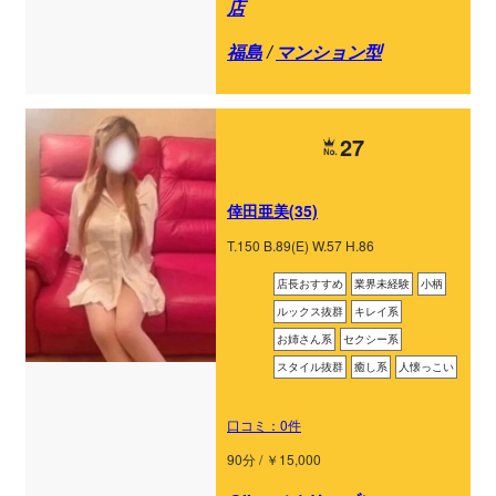
店
福島
/
マンション型
27
倖田亜美(35)
T.150 B.89(E) W.57 H.86
店長おすすめ
業界未経験
小柄
ルックス抜群
キレイ系
お姉さん系
セクシー系
スタイル抜群
癒し系
人懐っこい
口コミ：0件
90分 / ￥15,000