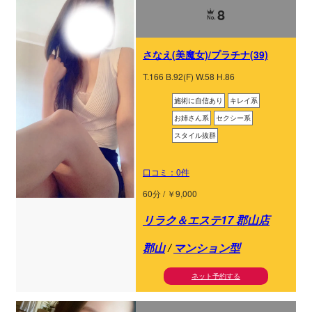
8
さなえ(美魔女)/プラチナ(39)
T.166 B.92(F) W.58 H.86
施術に自信あり
キレイ系
お姉さん系
セクシー系
スタイル抜群
口コミ：0件
60分 / ￥9,000
リラク＆エステ17 郡山店
郡山
/
マンション型
ネット予約する