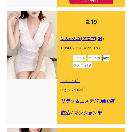
ネット予約する
19
新人かんな(アロマ)(24)
T.164 B.87(D) W.56 H.83
モデル系
キレイ系
清楚
スタイル抜群
口コミ：1件
60分 / ￥9,000
リラク＆エステ17 郡山店
郡山
/
マンション型