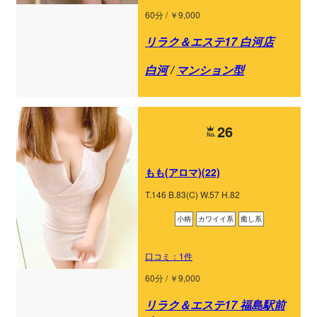
60分 / ￥9,000
リラク＆エステ17 白河店
白河
/
マンション型
26
もも(アロマ)(22)
T.146 B.83(C) W.57 H.82
小柄
カワイイ系
癒し系
口コミ：1件
60分 / ￥9,000
リラク＆エステ17 福島駅前