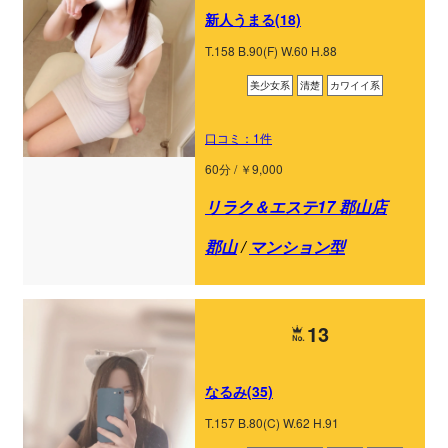
新人うまる(18)
T.158 B.90(F) W.60 H.88
美少女系
清楚
カワイイ系
口コミ：1件
60分 / ￥9,000
リラク＆エステ17 郡山店
郡山
/
マンション型
13
なるみ(35)
T.157 B.80(C) W.62 H.91