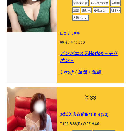
業界未経験
ルックス抜群
色白肌
清楚
癒し系
礼儀正しい
明るい
人懐っこい
口コミ：0件
60分 / ￥10,000
メンズエステMorion－モリ
オン－
いわき
/
店舗・派遣
33
お試入店☆雛形ひまり(23)
T.153 B.88(D) W.57 H.86