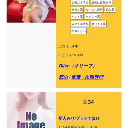
店長おすすめ
施術に自信あり
モデル系
ルックス抜群
色白肌
キレイ系
セクシー系
スタイル抜群
カワイイ系
礼儀正しい
口コミ：4件
90分 / ￥15,000
Olive（オリーブ）
郡山
/
派遣・出張専門
34
新人みり/プラチナ(21)
T.154 B.85(C) W.56 H.79