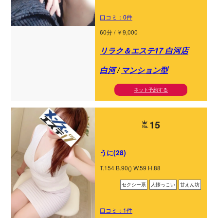
口コミ：0件
60分 / ￥9,000
リラク＆エステ17 白河店
白河
/
マンション型
ネット予約する
15
うに(28)
T.154 B.90() W.59 H.88
セクシー系
人懐っこい
甘えん坊
口コミ：1件