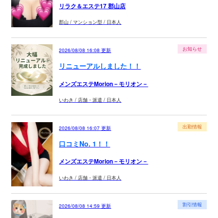
リラク＆エステ17 郡山店
郡山 / マンション型 / 日本人
お知らせ
2026/08/08 16:08
更新
リニューアルしました！！
メンズエステMorion－モリオン－
いわき / 店舗・派遣 / 日本人
出勤情報
2026/08/08 16:07
更新
口コミNo. 1！！
メンズエステMorion－モリオン－
いわき / 店舗・派遣 / 日本人
割引情報
2026/08/08 14:59
更新