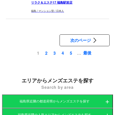
リラク＆エステ17 福島駅前店
福島 / マンション型 / 日本人
次のページ
最後
1
2
3
4
5
…
ペ
ー
ジ
送
エリアからメンズエステを探す
り
Search by area
福島県近隣の都道府県からメンズエステを探す
福島県近隣の人気エリアからメンズエステを探す