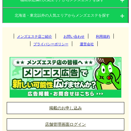
北海道
岩手県
北海道・東北以外の人気エリアからメンズエステを探す
北海道
宮城県
山形県
関東
岩手県
秋田県
メンズエステ店ご紹介
お問い合わせ
青森県
利用規約
すすきの
プライバシーポリシー
運営会社
福島県
関西
宮城県
円山・大通西
茨城県
群馬県
盛岡
東海
山形県
白石区
栃木県
東京都
大阪府
京都府
仙台
札幌市北区
九州・沖縄
秋田県
神奈川県
千葉県
兵庫県
滋賀県
古川
愛知県
岐阜県
山形
中島公園
埼玉県
中国
青森県
奈良県
和歌山県
名取
三重県
静岡県
福岡県
大分県
秋田
掲載のお申し込み
函館
石巻
北陸・甲信越
福島県
長崎県
宮崎県
岡山県
広島県
青森
店舗管理画面ログイン
釧路
勾当台公園
四国
熊本県
鹿児島県