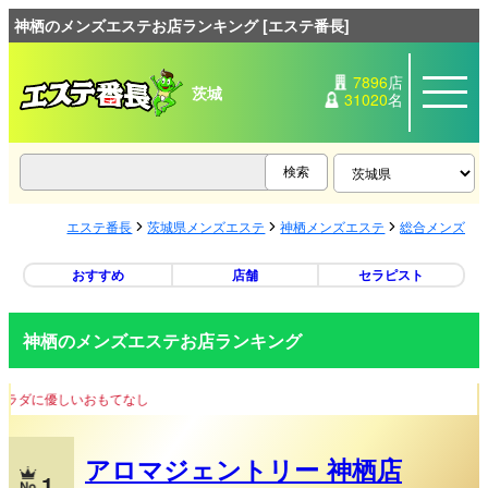
神栖のメンズエステお店ランキング [エステ番長]
7896
店
茨城
31020
名
エステ番長
茨城県メンズエステ
神栖メンズエステ
総合メンズエ
おすすめ
店舗
セラピスト
神栖のメンズエステお店ランキング
優しいおもてなし
アロマジェントリー 神栖店
1