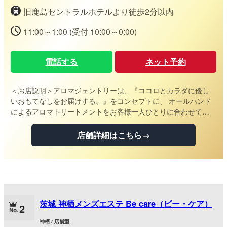
旧鹿島セントラルホテルより徒歩2分以内
11:00～1:00 (受付 10:00～0:00)
電話する
ネット予約
＜お店説明＞
アロマジェントリーは、『ココロとカラダに優し
いおもてなしをお届けする。』をコンセプトに、 オールハンド
によるアロマトリートメントをお客様一人ひとりに合わせて提
供させていただきます。 セラピストの優しいおもてなしを感じ
ていただき、ココロとカラダのストレスを解放して下さい。 至
店舗詳細はこちら→
福の時間をあなたに...
茨城 神栖メンズエステ Be care（ビー・ケア）
2
神栖 / 店舗型