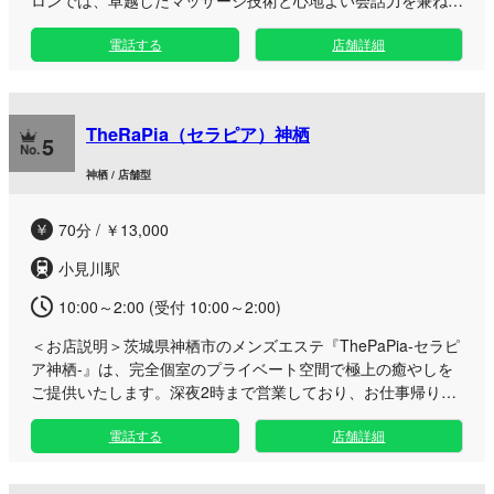
えた優秀なセラピストを厳選採用。 まるで我が家に帰ってき
電話する
店舗詳細
たかのようなアットホームな雰囲気の中で、誰にも気兼ねせ
ず、ゆっくりと肩の力を抜いて至福の時間をお過ごしいただけ
ます。 普段の人間関係とは少し離れた場所だからこそ、気楽
に話せることや、思わず笑顔になれる楽しい会話もありますよ
TheRaPia（セラピア）神栖
ね。私たちは、お越しいただくお客様にとってはもちろん、働
5
くスタッフにとっても居心地の良い、最高の癒し空間づくりを
神栖 / 店舗型
徹底しております。 日々の喧騒を忘れ、ほっとひと息つける
特別な場所として、皆様のご来店を心よりお待ちしておりま
70分 / ￥13,000
す。心身ともに満たされる極上のひとときを、ぜひご体感くだ
さい。
小見川駅
10:00～2:00 (受付 10:00～2:00)
＜お店説明＞
茨城県神栖市のメンズエステ『ThePaPia-セラピ
ア神栖-』は、完全個室のプライベート空間で極上の癒やしを
ご提供いたします。深夜2時まで営業しており、お仕事帰りに
もゆったりとお過ごしいただけます。 当店はワンルーム型の
電話する
店舗詳細
完全個室を採用しており、周囲の目を気にせずリラックスして
いただける環境を整えております。在籍するセラピストはそれ
ぞれ独自のこだわりを持った施術を行いますので、訪れるたび