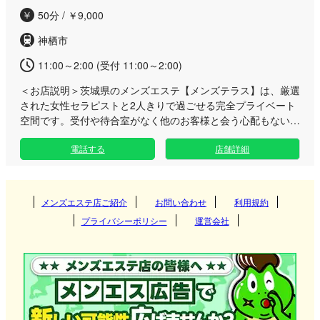
50分 / ￥9,000
神栖市
11:00～2:00 (受付 11:00～2:00)
＜お店説明＞
茨城県のメンズエステ【メンズテラス】は、厳選
された女性セラピストと2人きりで過ごせる完全プライベート
空間です。受付や待合室がなく他のお客様と会う心配もないた
め、心からリラックスしていただけます。 日々の忙しさや精
電話する
店舗詳細
神的なストレスから解放され、心身ともに深く癒される特別な
リラクゼーションスペースをご用意いたしました。 当サロン
では、その日の体調やご気分に寄り添い、様々なアプローチの
施術をお楽しみいただけます。洗練された技術とおもてなしの
メンズエステ店ご紹介
お問い合わせ
利用規約
心で、あなただけの至福のひとときを演出いたします。日常を
プライバシーポリシー
運営会社
忘れられる極上のマッサージを、ぜひご堪能ください。