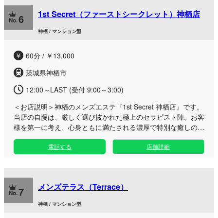
に新しい癒やしを体験していただけるのが魅力です。 初めて
1st Secret（ファーストシークレット）神栖店
のお客様にも気軽にご利用いただけるよう、70分のお試しプ
6
ラン（13,000円）をはじめ、じっくりと心身を解きほぐす130
神栖 / マンション型
分の贅沢なロングコースまで、幅広いメニューをご用意いたし
ました。 小見川駅近郊に位置し、朝10時から深夜2時まで皆
60分 / ￥13,000
様をお迎えいたします。日常の疲れを忘れ、至福のひと時を心
ゆくまでご堪能ください。皆様のご来店を心よりお待ちしてお
茨城県神栖市
ります。
12:00～LAST (受付 9:00～3:00)
＜お店説明＞
神栖のメンズエステ『1st Secret 神栖店』です。
当店の自慢は、厳しく選び抜かれた極上のセラピスト陣。お客
様を第一に考え、心身ともに満たされる濃厚で特別な癒しの時
間をお約束いたします。 一度ご来店いただければ、私たちが
電話する
店舗詳細
こだわるワンランク上のサービスと、日常を忘れるほどの魅力
的な空間を確実にご実感いただけるはずです。 在籍している
セラピストの雰囲気や施術についてのご質問などがございまし
たら、いつでもお気軽にお問い合わせくださいませ。 足を運
メンズテラス（Terrace）
んでくださるすべてのお客様のご要望にしっかりと寄り添い、
7
最高のおもてなしをご提供できるよう、誠心誠意努めてまいり
神栖 / マンション型
ます。皆様のご利用を心よりお待ち申し上げております。