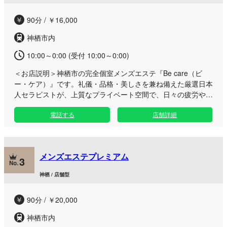
90分 / ￥16,000
神栖市内
10:00～0:00 (受付 10:00～0:00)
＜お店説明＞
神栖市の完全個室メンズエステ『Be care（ビ
ー・ケア）』です。礼儀・品格・美しさを兼ね備えた厳選日本
人セラピストが、上質なプライベート空間で、日々の疲労やス
トレスを心身共に深く解きほぐします。 当店の看板メニュー
電話する
店舗詳細
である「ラグジュアリーコース」では、美容成分を贅沢に配合
した高級オイルによる全身トリートメントをご堪能いただけま
す。極上のフェザータッチと、鼠径部をじっくりとケアするデ
ィープリンパを融合させ、深いリラックス効果と胸が高鳴るよ
メンズエステプレミアム
うな至福のひとときをお届けいたします。脚のむくみや下半身
3
の重さが気になる方にも大変おすすめの王道メニューです。
神栖 / 店舗型
さらに、多彩な魅力を持つ人妻セラピストが在籍する部門もご
用意しており、お客様の幅広いニーズにお応えいたします。ヘ
90分 / ￥20,000
ッドスパやホイップマッサージ、パウダーマッサージなど、担
当するセラピストがそれぞれの持ち味を活かしたきめ細やかな
神栖市内
施術でおもてなしいたします。 誰にも邪魔されないワンルー