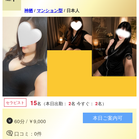
神栖
/
マンション型
/ 日本人
15
セラピスト
名（本日出勤：
2
名
今すぐ：
2
名）
本日ご案内可
60分 / ￥9,000
口コミ：0件