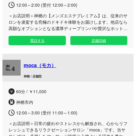
ム型マンションの隠れ家で、貴方様だけの特別な時間をご用意
12:00～2:00 (受付 12:00～2:00)
しております。日常の喧騒を忘れさせる真心を込めたサービス
＜お店説明＞
神栖の【メンズエステプレミアム】は、従来のサ
を、ぜひご体験ください。
ロンを凌駕する究極のドキドキ体験をお届けします。他店なら
高額なオプションとなる濃厚ディープリンパや贅沢なホットオ
イル増量を、追加料金なしの破格でご提供。 当店の看板メニ
電話する
店舗詳細
ュー「プレミアムコース」は、通常の内容と比較して6,000円
以上もお得な驚きのオールインワンパッケージとなっておりま
す。他店様であれば40〜50分以上のロングオプションに相当
する、ハイクオリティなディープリンパをはじめ、温かいオイ
moca（モカ）
ルを贅沢に増量したトリートメント、そして胸が高鳴る特別な
4
マッサージまで、全てのケアをはじめからコース内に組み込み
神栖 / 店舗型
ました。一度味わえば、もう元のメンズエステには戻れなくな
るほどの、やみつきになるひとときをお約束いたします。 ア
60分 / ￥11,000
クセスは、鹿島パークホテルから歩いて3〜5分ほどの好立
地。プライベートを重視した施術ルームを複数完備しておりま
神栖市内
すので、他のお客様を気にすることなく、あなただけの極上の
リラクゼーションに没頭していただけます。 お好みに合わせ
12:00～3:00 (受付 11:00～1:00)
た衣装チェンジなどのオプションもご用意し、日常を忘れるワ
＜お店説明＞
日常の疲れやストレスから解放され、心からリフ
ンランク上のプレミアムなおもてなしで皆様をお迎えいたしま
レッシュできるリラクゼーションサロン「moca」です。当サ
す。
ロンでは、卓越したマッサージ技術と心地よい会話力を兼ね備