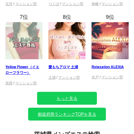
古河
/
マンション型
つくば
/
マンション型
神栖
/
マンション型
7位
8位
9位
Yellow Flower（イエ
愛もちアロマ 土浦
Relaxation ALEXIA
ローフラワー）
水戸
/
マンション型
土浦
/
マンション型
筑西
/
マンション型
もっと見る
都道府県ランキングTOPを見る
茨城県メンズエステ検索