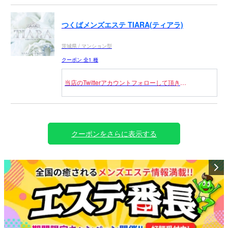
つくばメンズエステ TIARA(ティアラ)
茨城県 / マンション型
クーポン 全1 種
当店のTwitterアカウントフォローして頂き
次回入室後セラピストへフォロー画面お見せ頂き総額
から2000円OFF
※他のクーポンと併用不可、お一人様一度までとなり
ます
クーポンをさらに表示する
※金土日対象外
※18時以降対象外
※指名不可.フリー限定