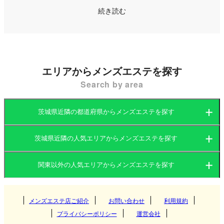
筑波山などの自然スポットも豊富で、地元の人々だ
続き読む
けでなく観光客にも人気があります。
茨城県内のメンズエステ（メンエス）店は、水戸市
やつくば市を中心に展開されており、多様なニーズ
エリアからメンズエステを探す
に応える店舗が揃っています。特に、マンション型
Search by area
の個室エステが主流で、静かなプライベート空間で
リラックスした施術を受けられるお店が多いのが特
茨城県近隣の都道府県からメンズエステを探す
徴です。また、出張型のサービスを提供する店舗も
あり、ホテルや自宅などで手軽に施術を受けること
茨城県近隣の人気エリアからメンズエステを探す
茨城県
群馬県
が可能です。
関東以外の人気エリアからメンズエステを探す
茨城県
栃木県
東京都
店舗の立地も駅近くや主要道路沿いに多いため、ア
クセスが良好で利用しやすい環境が整っています。
関西
群馬県
神奈川県
メンズエステ店ご紹介
お問い合わせ
千葉県
利用規約
つくば
茨城県のメンズエステ店は、都内と比べると料金が
プライバシーポリシー
運営会社