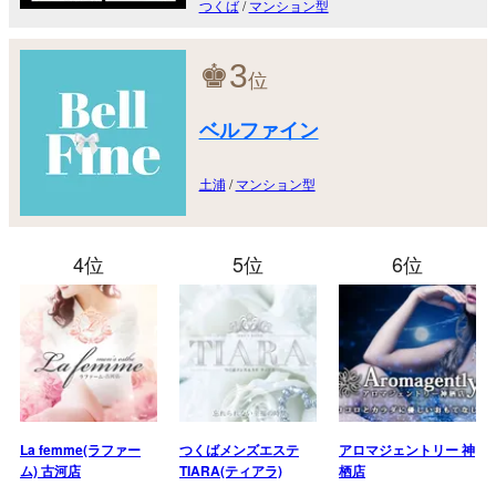
つくば
/
マンション型
♚
3
位
ベルファイン
土浦
/
マンション型
4位
5位
6位
La femme(ラファー
つくばメンズエステ
アロマジェントリー 神
ム) 古河店
TIARA(ティアラ)
栖店