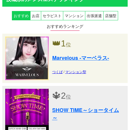
おすすめ
お店
セラピスト
マンション
出張派遣
店舗型
おすすめランキング
👑
1
位
Marvelous -マーベラス-
つくば
/
マンション型
🔱
2
位
SHOW TIME～ショータイム
～