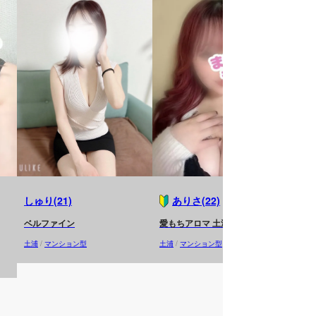
しゅり(21)
ありさ(22)
ベルファイン
愛もちアロマ 土浦
ほたる
土浦
/
マンション型
土浦
/
マンション型
ベル
土浦
/