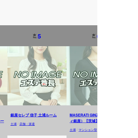
5
6
銀座セレブ 信子 土浦ルーム
MASERATI GINZA（マセラテ
CL
ルー
ィ銀座）【茨城】土浦ルーム
土浦
/
店舗・派遣
土浦
/
土浦
/
マンション型