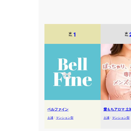
1
ベルファイン
愛もちアロマ 土
土浦
/
マンション型
土浦
/
マンション型