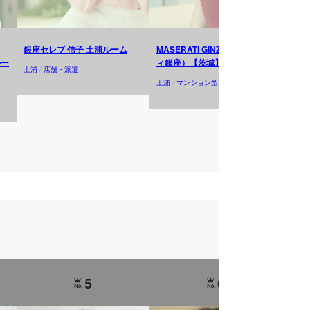
銀座セレブ 信子 土浦ルーム
MASERATI GINZA（マセラテ
CL
ルー
ィ銀座）【茨城】土浦ルーム
土浦
/
店舗・派遣
土浦
/
土浦
/
マンション型
5
6