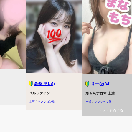
高梨 まい()
りーな(34)
ベルファイン
愛もちアロマ 土浦
土浦
/
マンション型
土浦
/
マンション型
ネット予約する