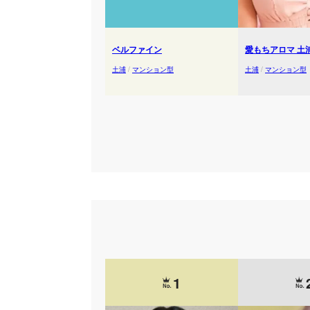
ベルファイン
愛もちアロマ 土
土浦
/
マンション型
土浦
/
マンション型
1