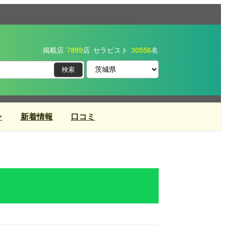
掲載店
7889
店
セラピスト
30556
名
ン
新着情報
口コミ