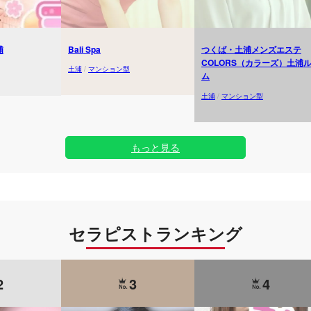
浦
Bali Spa
つくば・土浦メンズエステ
COLORS（カラーズ）土浦
土浦
/
マンション型
ム
土浦
/
マンション型
もっと見る
セラピストランキング
2
3
4