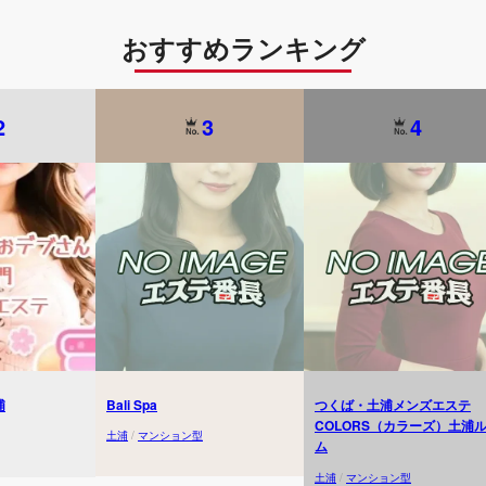
おすすめランキング
2
3
4
浦
Bali Spa
つくば・土浦メンズエステ
COLORS（カラーズ）土浦
土浦
/
マンション型
ム
土浦
/
マンション型