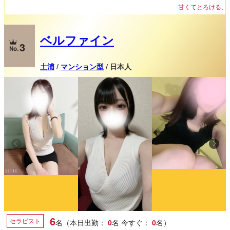
甘くてとろける、二人だけの世界へ。
ベルファイン
3
土浦
/
マンション型
/ 日本人
6
セラピスト
名（本日出勤：
0
名
今すぐ：
0
名）