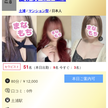
8
土浦
/
マンション型
/ 日本人
51
セラピスト
名（本日出勤：
9
名
今すぐ：
3
名）
本日ご案内可
80分 / ￥12,000
口コミ：0件
土浦駅