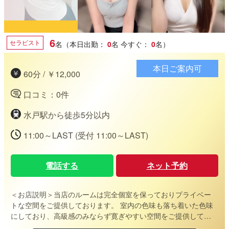
6
セラピスト
名（本日出勤：
0
名
今すぐ：
0
名）
本日ご案内可
60分 / ￥12,000
口コミ：0件
水戸駅から徒歩5分以内
11:00～LAST (受付 11:00～LAST)
電話する
ネット予約
＜お店説明＞
当店のルームは完全個室を保っておりプライベー
トな空間をご提供しております。 室内の色味も落ち着いた色味
にしており、高級感のみならず寛ぎやすい空間をご提供してお
ります。