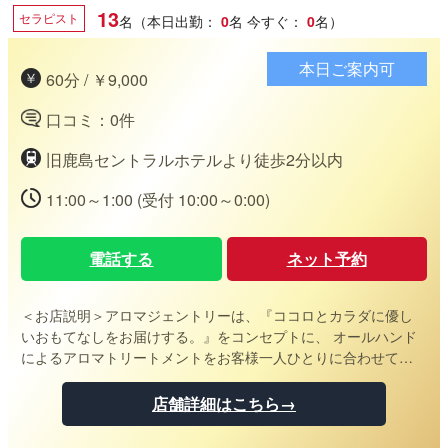
13
セラピスト
名（本日出勤：
0
名
今すぐ：
0
名）
本日ご案内可
60分 / ￥9,000
口コミ：0件
旧鹿島セントラルホテルより徒歩2分以内
11:00～1:00 (受付 10:00～0:00)
電話する
ネット予約
＜お店説明＞
アロマジェントリーは、『ココロとカラダに優し
いおもてなしをお届けする。』をコンセプトに、 オールハンド
によるアロマトリートメントをお客様一人ひとりに合わせて提
供させていただきます。 セラピストの優しいおもてなしを感じ
ていただき、ココロとカラダのストレスを解放して下さい。 至
店舗詳細はこちら→
福の時間をあなたに...