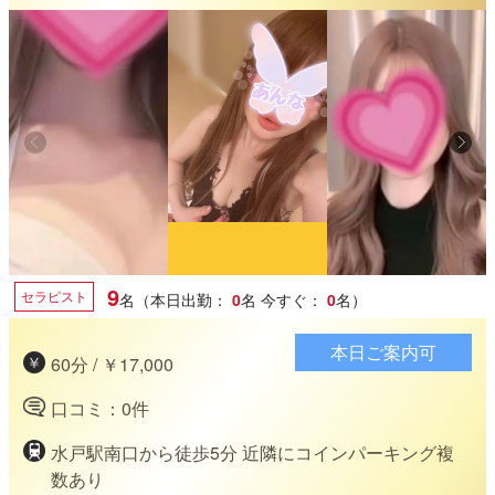
9
セラピスト
名（本日出勤：
0
名
今すぐ：
0
名）
本日ご案内可
60分 / ￥17,000
口コミ：0件
水戸駅南口から徒歩5分 近隣にコインパーキング複
数あり