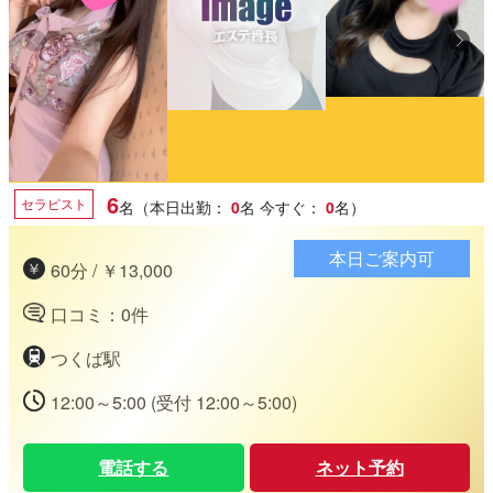
6
セラピスト
名（本日出勤：
0
名
今すぐ：
0
名）
本日ご案内可
60分 / ￥13,000
口コミ：0件
つくば駅
12:00～5:00 (受付 12:00～5:00)
電話する
ネット予約