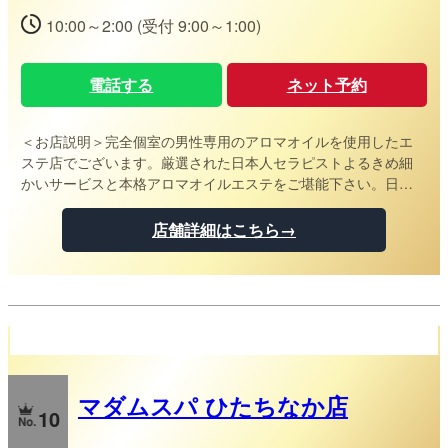
10:00～2:00 (受付 9:00～1:00)
電話する
ネット予約
＜お店説明＞
完全個室の男性専用のアロマオイルを使用したエ
ステ店でございます。厳選された日本人セラピストよるきめ細
かいサービスと本格アロマオイルエステをご堪能下さい。日々
の仕事等で溜まった疲労やストレスを、心身共に和らげられる
様な行き届いたおもてなしを真心を込めてご提供させて頂きま
店舗詳細はこちら→
す。
水戸・宇都宮・ひたちなかメンズエステ【マダムスパ】
マダムスパ ひたちなか店
10