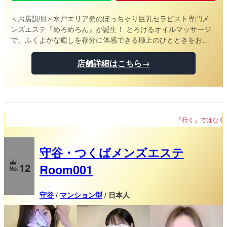
＜お店説明＞
水戸エリア発のぽっちゃり巨乳セラピスト専門メ
ンズエステ『めろめろん』が誕生！ とろけるオイルマッサージ
で、ふくよかな癒しを存分に体感できる極上のひとときをお届
けします♪ 熟した果実のような甘い包容力で、心と身体の疲れを
しっかり癒します！ 日常のストレスから解放される「完全リセ
店舗詳細はこちら→
ット」の時間を、ぜひ体験してください。 特別なリラクゼーシ
ョンがここにあります！
「行く」ではなく、「迎える」癒し。
守谷・つくばメンズエステ
12
Room001
守谷
/
マンション型
/ 日本人