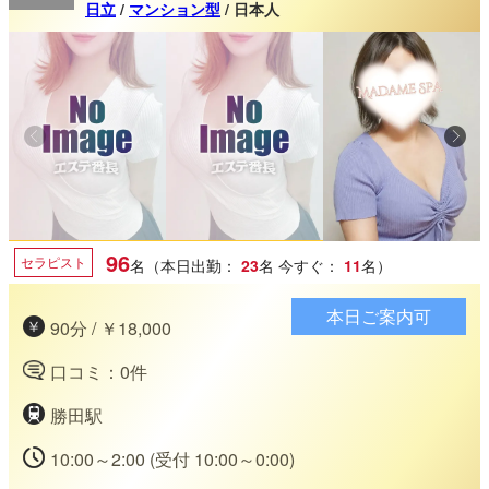
日立
/
マンション型
/ 日本人
96
セラピスト
名（本日出勤：
23
名
今すぐ：
11
名）
本日ご案内可
90分 / ￥18,000
口コミ：0件
勝田駅
10:00～2:00 (受付 10:00～0:00)