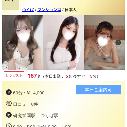
つくば
/
マンション型
/ 日本人
187
セラピスト
名（本日出勤：
5
名
今すぐ：
5
名）
本日ご案内可
60分 / ￥14,000
口コミ：0件
研究学園駅、つくば駅
9:00～5:00 (受付 9:00～4:00)