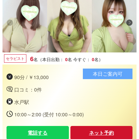
6
セラピスト
名（本日出勤：
0
名
今すぐ：
0
名）
本日ご案内可
90分 / ￥13,000
口コミ：0件
水戸駅
10:00～2:00 (受付 10:00～0:00)
電話する
ネット予約