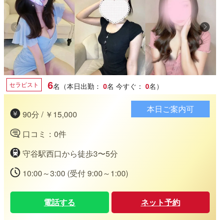
6
セラピスト
名（本日出勤：
0
名
今すぐ：
0
名）
本日ご案内可
90分 / ￥15,000
口コミ：0件
守谷駅西口から徒歩3〜5分
10:00～3:00 (受付 9:00～1:00)
電話する
ネット予約