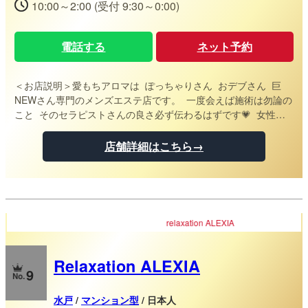
10:00～2:00 (受付 9:30～0:00)
電話する
ネット予約
＜お店説明＞
愛もちアロマは ぽっちゃりさん おデブさん 巨
NEWさん専門のメンズエステ店です。 一度会えば施術は勿論の
こと そのセラピストさんの良さ必ず伝わるはずです💗 女性の
真のやさしさに 癒されてみませんか？
店舗詳細はこちら→
ALEXIA
Relaxation ALEXIA
9
水戸
/
マンション型
/ 日本人