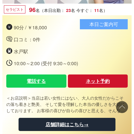
96
セラピスト
名（本日出勤：
23
名
今すぐ：
11
名）
本日ご案内可
90分 / ￥18,000
口コミ：0件
水戸駅
10:00～2:00 (受付 9:30～0:00)
電話する
ネット予約
＜お店説明＞
当店は若い女性にはない、大人の女性だからこそ
の落ち着きと艶美、 そして愛を理解した本当の優しさを大切に
しております。 お客様の喜びが自らの喜びと思える、そんな素
敵なミセス達が揃っています。 丁寧な対応・愛情を感じられる
アロママッサージ、細部までおもてなしする心遣い、 マダムの
店舗詳細はこちら→
みが醸し出す究極の癒しに貴方もゆっくりと浸ってくださいま