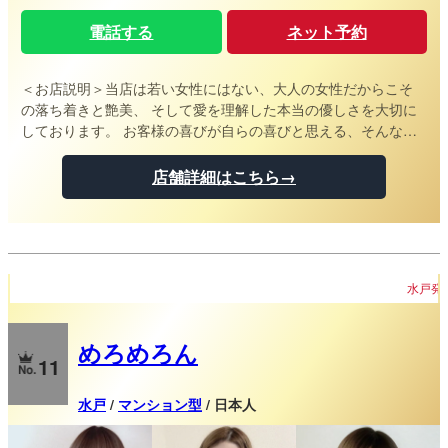
電話する
ネット予約
＜お店説明＞
当店は若い女性にはない、大人の女性だからこそ
の落ち着きと艶美、 そして愛を理解した本当の優しさを大切に
しております。 お客様の喜びが自らの喜びと思える、そんな素
敵なミセス達が揃っています。 丁寧な対応・愛情を感じられる
アロママッサージ、細部までおもてなしする心遣い、 マダムの
店舗詳細はこちら→
みが醸し出す究極の癒しに貴方もゆっくりと浸ってくださいま
せ。 選び抜かれた大人の女性による質の高い施術をご堪能いた
だけます。 完全個室のワンルームでおもてなしの行き届いたマ
ダムが、 貴方様との出逢いをお待ちしております。 扉を開けれ
ば素敵なマダムと二人っきり… 日常のストレスから解放される
水戸発！ふくよか癒しの極上空間『めろめろん』
至福のひと時を是非。
めろめろん
11
水戸
/
マンション型
/ 日本人