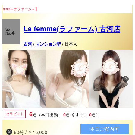
宇都宮・水戸・古河・久喜・大宮メンズ
La femme(ラファーム) 古河店
4
古河
/
マンション型
/ 日本人
6
セラピスト
名（本日出勤：
0
名
今すぐ：
0
名）
本日ご案内可
60分 / ￥15,000