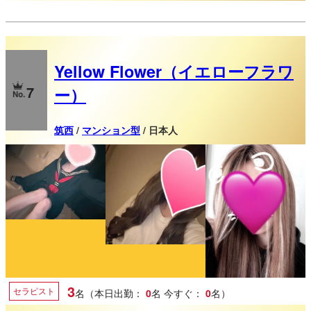
Yellow Flower（イエローフラワ
7
ー）
筑西
/
マンション型
/ 日本人
3
セラピスト
名（本日出勤：
0
名
今すぐ：
0
名）