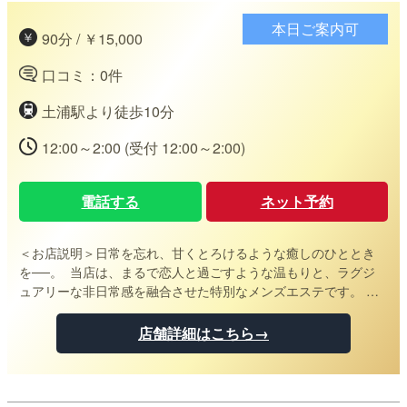
本日ご案内可
90分 / ￥15,000
口コミ：0件
土浦駅より徒歩10分
12:00～2:00 (受付 12:00～2:00)
電話する
ネット予約
＜お店説明＞
日常を忘れ、甘くとろけるような癒しのひととき
を──。 当店は、まるで恋人と過ごすような温もりと、ラグジ
ュアリーな非日常感を融合させた特別なメンズエステです。 扉
を開けた瞬間から広がるのは、二人だけの秘密の世界。 容姿・
心配りともに厳選されたセラピストが、柔らかな微笑みと極上
店舗詳細はこちら→
の施術で、あなたの心と体を優しく包み込みます。 都会の喧騒
から離れ、ただひたすらに甘く満ち足りる時間を──。 ここで
しか味わえない、とろけるような癒しを、ぜひご堪能くださ
い。