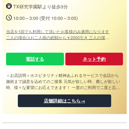
TX研究学園駅より徒歩3分
10:00～3:00 (受付 10:00～3:00)
当店を1回でも利用して頂いたお客様のみ適用になります
二人の場合はお二人様の総額から￥2000引き 三人の場合
三名様の総額から￥3000引きといった形の割引きになりま
す♪ ※本指名対象外※ ※90分コース以上対象※ ※キャンペー
ンの併用不可※ ※必ず予約時にキャンペーン内容をお伝え下
電話する
ネット予約
さい
＜お店説明＞
ホスピタリティ精神あふれるサービスで会話から
施術まで誠意を込めてのご接客 元気が欲しい時、癒しが欲しい
時、様々な要望にお応えできます！ 一度のご利用で二度と忘れ
られないメンズエステをご堪能ください
店舗詳細はこちら→