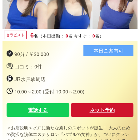
6
セラピスト
名（本日出勤：
0
名
今すぐ：
0
名）
本日ご案内可
90分 / ￥20,000
口コミ：0件
JR水戸駅周辺
10:00～2:00 (受付 10:00～2:00)
電話する
ネット予約
＜お店説明＞
水戸に新たな癒しのスポットが誕生！ 大人のため
の贅沢な洗体エステサロン『バブルの女神』が、ついにグラン