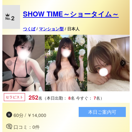
SHOW TIME～ショータイム～
2
つくば
/
マンション型
/ 日本人
252
セラピスト
名（本日出勤：
8
名
今すぐ：
7
名）
本日ご案内可
60分 / ￥14,000
口コミ：0件