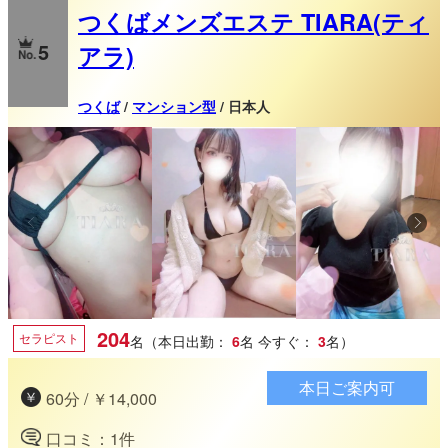
つくばメンズエステ TIARA(ティ
5
アラ)
つくば
/
マンション型
/ 日本人
204
セラピスト
名（本日出勤：
6
名
今すぐ：
3
名）
本日ご案内可
60分 / ￥14,000
口コミ：1件