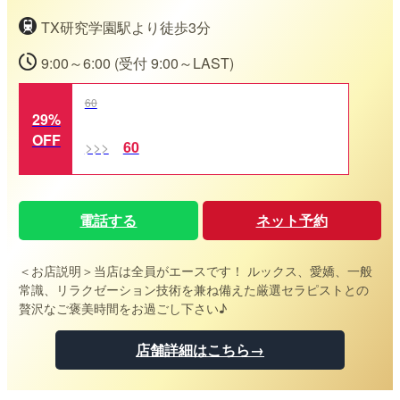
TX研究学園駅より徒歩3分
9:00～6:00 (受付 9:00～LAST)
60
29%
OFF
60
電話する
ネット予約
＜お店説明＞
当店は全員がエースです！ ルックス、愛嬌、一般
常識、リラクゼーション技術を兼ね備えた厳選セラピストとの
贅沢なご褒美時間をお過ごし下さい♪
店舗詳細はこちら→