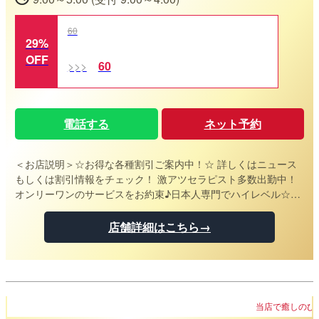
60
29%
OFF
60
電話する
ネット予約
＜お店説明＞
☆お得な各種割引ご案内中！☆ 詳しくはニュース
もしくは割引情報をチェック！ 激アツセラピスト多数出勤中！
オンリーワンのサービスをお約束♪日本人専門でハイレベル☆最
高級の体験を貴方に！必ず満足頂けることを約束致します【ク
レカpaypay可】
店舗詳細はこちら→
当店で癒しのひとときをご堪能ください