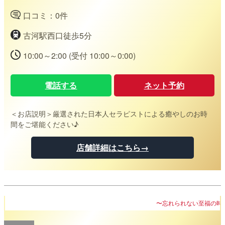
口コミ：0件
古河駅西口徒歩5分
10:00～2:00 (受付 10:00～0:00)
電話する
ネット予約
＜お店説明＞
厳選された日本人セラピストによる癒やしのお時
間をご堪能ください♪
店舗詳細はこちら→
〜忘れられない至福の時間を〜