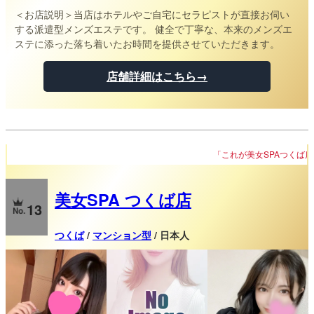
＜お店説明＞
当店はホテルやご自宅にセラピストが直接お伺い
する派遣型メンズエステです。 健全で丁寧な、本来のメンズエ
ステに添った落ち着いたお時間を提供させていただきます。
店舗詳細はこちら→
「これが美女SPAつくば店!!」
美女SPA つくば店
13
つくば
/
マンション型
/ 日本人