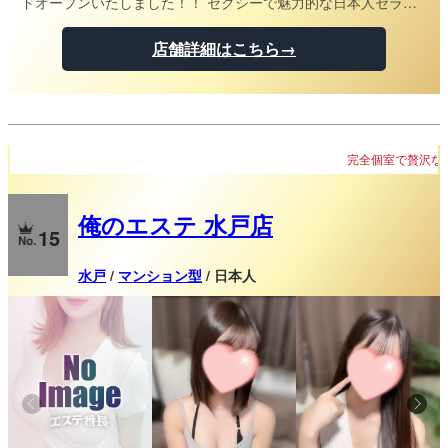
ドオープンいたしました！！ セクシーで魅力的な日本人セラピ
ストが、完全個室で極上のリラクゼーションをお届けします♪
『バブルの女神』で、日常を忘れ、心身共にリフレッシュでき
店舗詳細はこちら→
る特別な時間をお過ごしください♪ 皆様のご来店を心よりお待
ちしております。
完全個室で贅沢なプライベートタイム
俺のエステ 水戸店
15
水戸
/
マンション型
/ 日本人