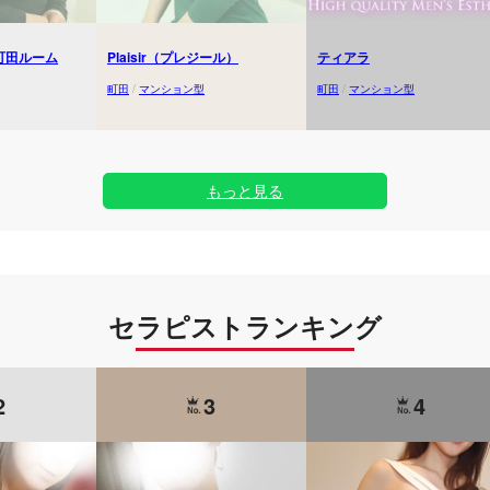
町田ルーム
Plaisir（プレジール）
ティアラ
町田
/
マンション型
町田
/
マンション型
もっと見る
セラピストランキング
2
3
4