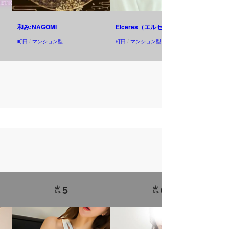
和み:NAGOMI
Elceres（エルセレス）
町田
町田
/
マンション型
町田
/
マンション型
町田
/
5
6