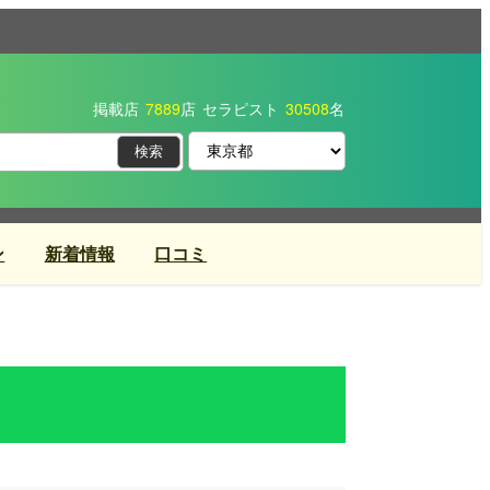
掲載店
7889
店
セラピスト
30508
名
ン
新着情報
口コミ