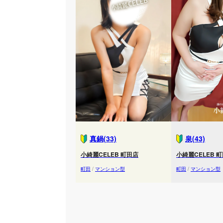
真鍋(33)
泉(43)
小綺麗CELEB 町田店
小綺麗CELEB 
町田
/
マンション型
町田
/
マンション型