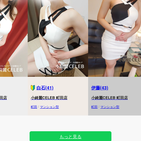
白石(41)
伊藤(43)
町田店
小綺麗CELEB 町田店
小綺麗CELEB 町田店
町田
/
マンション型
町田
/
マンション型
もっと見る