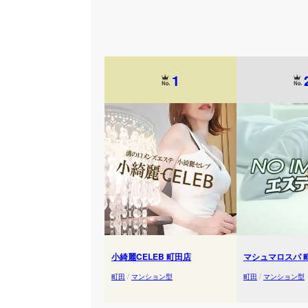
1
小綺麗CELEB 町田店
マシュマロスパ 
町田
/
マンション型
町田
/
マンション型