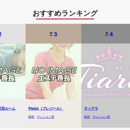
おすすめランキング
2
3
4
町田ルーム
Plaisir（プレジール）
ティアラ
町田
/
マンション型
町田
/
マンション型