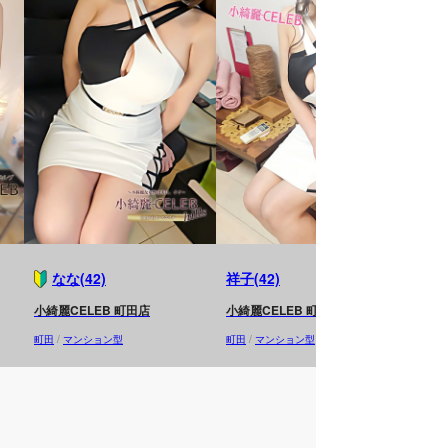
なな(42)
祥子(42)
り
小綺麗CELEB 町田店
小綺麗CELEB 町田店
Pla
町田
/
マンション型
町田
/
マンション型
町田
/