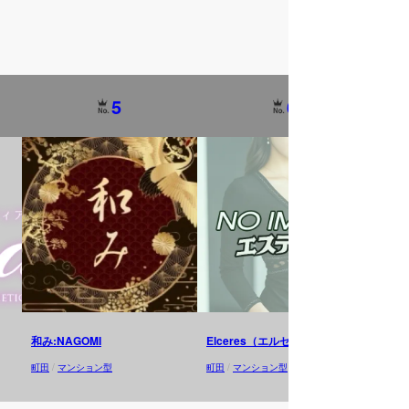
5
6
和み:NAGOMI
Elceres（エルセレス）
町田
町田
/
マンション型
町田
/
マンション型
町田
/