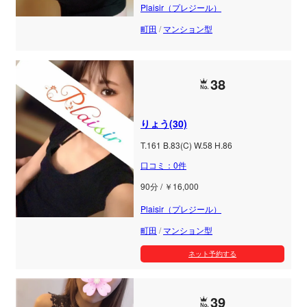
Plaisir（プレジール）
町田
/
マンション型
38
りょう(30)
T.161 B.83(C) W.58 H.86
口コミ：0件
90分 / ￥16,000
Plaisir（プレジール）
町田
/
マンション型
ネット予約する
39