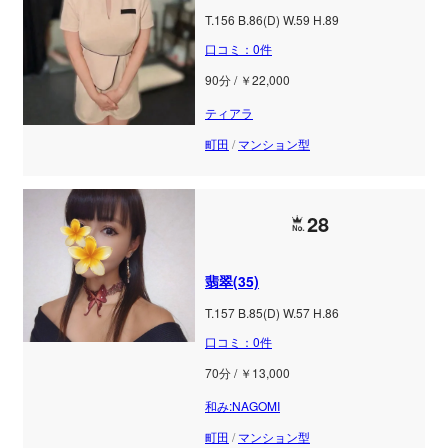
T.156 B.86(D) W.59 H.89
口コミ：0件
90分 / ￥22,000
ティアラ
町田
/
マンション型
28
翡翠(35)
T.157 B.85(D) W.57 H.86
口コミ：0件
70分 / ￥13,000
和み:NAGOMI
町田
/
マンション型