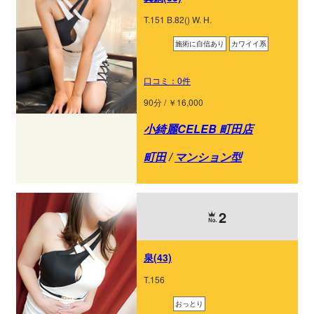
T.151 B.82() W. H.
施術に自信あり
カワイイ系
口コミ：0件
90分 / ￥16,000
小綺麗CELEB 町田店
町田
/
マンション型
2
泉(43)
T.156
おっとり