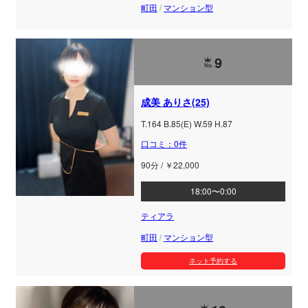
町田
/
マンション型
9
成美 ありさ(25)
T.164 B.85(E) W.59 H.87
口コミ：0件
90分 / ￥22,000
18:00〜0:00
ティアラ
町田
/
マンション型
ネット予約する