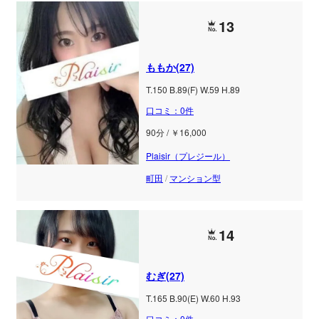
13
ももか(27)
T.150 B.89(F) W.59 H.89
口コミ：0件
90分 / ￥16,000
Plaisir（プレジール）
町田
/
マンション型
14
むぎ(27)
T.165 B.90(E) W.60 H.93
口コミ：0件