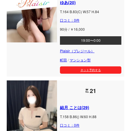
ゆあ(20)
T.164 B.83(C) W.57 H.84
口コミ：0件
90分 / ￥16,000
19:00〜0:00
Plaisir（プレジール）
町田
/
マンション型
ネット予約する
21
結月 ことは(29)
T.158 B.86() W.60 H.88
口コミ：0件