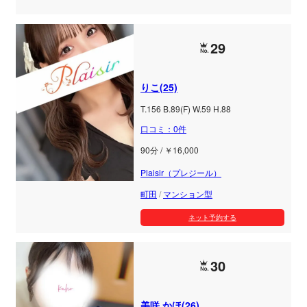
29
りこ(25)
T.156 B.89(F) W.59 H.88
口コミ：0件
90分 / ￥16,000
Plaisir（プレジール）
町田
/
マンション型
ネット予約する
30
美咲 かほ(26)