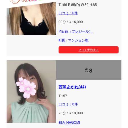
T.166 B.85(D) W.59 H.85
口コミ：0件
90分 / ￥16,000
Plaisir（プレジール）
町田
/
マンション型
ネット予約する
8
茜🌸あかね(44)
T.157
口コミ：0件
70分 / ￥13,000
和み:NAGOMI