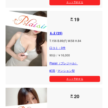
ネット予約する
19
もえ(25)
T.156 B.89(F) W.58 H.84
口コミ：0件
90分 / ￥16,000
Plaisir（プレジール）
町田
/
マンション型
ネット予約する
20