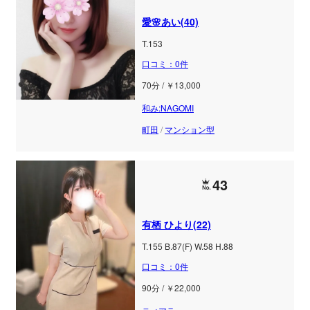
愛🌸あい(40)
T.153
口コミ：0件
70分 / ￥13,000
和み:NAGOMI
町田
/
マンション型
43
有栖 ひより(22)
T.155 B.87(F) W.58 H.88
口コミ：0件
90分 / ￥22,000