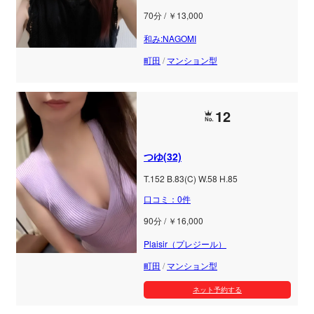
70分 / ￥13,000
和み:NAGOMI
町田
/
マンション型
12
つゆ(32)
T.152 B.83(C) W.58 H.85
口コミ：0件
90分 / ￥16,000
Plaisir（プレジール）
町田
/
マンション型
ネット予約する