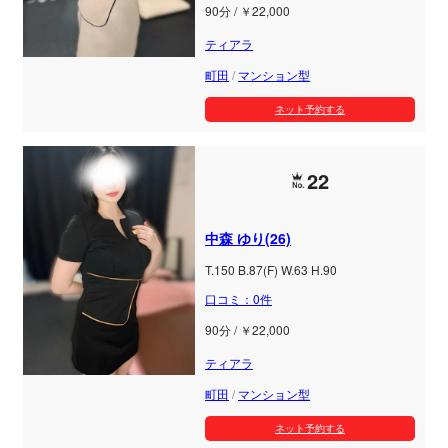
90分 / ￥22,000
ティアラ
町田
/
マンション型
ネット予約する
22
中森 ゆり(26)
T.150 B.87(F) W.63 H.90
口コミ：0件
90分 / ￥22,000
ティアラ
町田
/
マンション型
ネット予約する