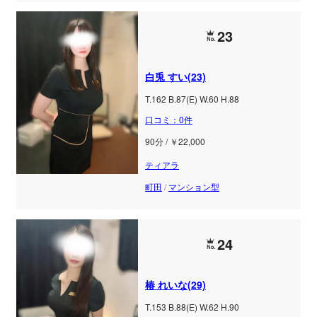
23
白兎 すい(23)
T.162 B.87(E) W.60 H.88
口コミ：0件
90分 / ￥22,000
ティアラ
町田
/
マンション型
24
椿 れいな(29)
T.153 B.88(E) W.62 H.90