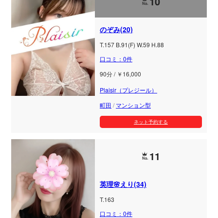
10
のぞみ(20)
T.157 B.91(F) W.59 H.88
口コミ：0件
90分 / ￥16,000
Plaisir（プレジール）
町田
/
マンション型
ネット予約する
11
英理🌸えり(34)
T.163
口コミ：0件