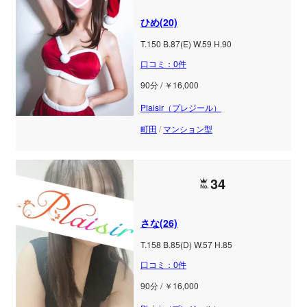
ひめ(20)
T.150 B.87(E) W.59 H.90
口コミ：0件
90分 / ￥16,000
Plaisir（プレジール）
町田
/
マンション型
34
さな(26)
T.158 B.85(D) W.57 H.85
口コミ：0件
90分 / ￥16,000