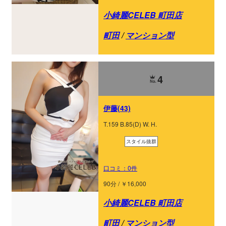
小綺麗CELEB 町田店
町田
/
マンション型
4
伊藤(43)
T.159 B.85(D) W. H.
スタイル抜群
口コミ：0件
90分 / ￥16,000
小綺麗CELEB 町田店
町田
/
マンション型