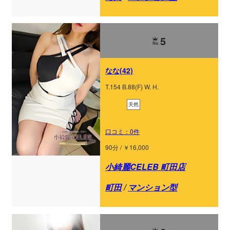
5
なな(42)
T.154 B.88(F) W. H.
天然
口コミ：0件
90分 / ￥16,000
小綺麗CELEB 町田店
町田
/
マンション型