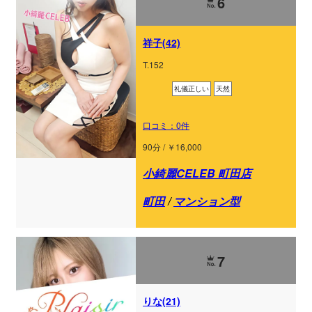
6
祥子(42)
T.152
礼儀正しい
天然
口コミ：0件
90分 / ￥16,000
小綺麗CELEB 町田店
町田
/
マンション型
7
りな(21)