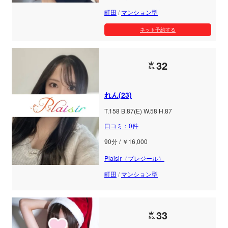
町田
/
マンション型
ネット予約する
32
れん(23)
T.158 B.87(E) W.58 H.87
口コミ：0件
90分 / ￥16,000
Plaisir（プレジール）
町田
/
マンション型
33