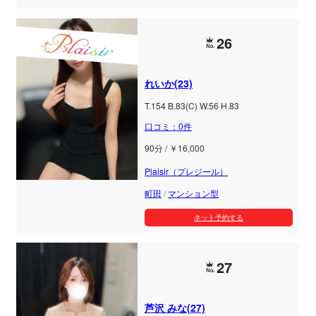
26
れいか(23)
T.154 B.83(C) W.56 H.83
口コミ：0件
90分 / ￥16,000
Plaisir（プレジール）
町田
/
マンション型
ネット予約する
27
芦沢 みな(27)