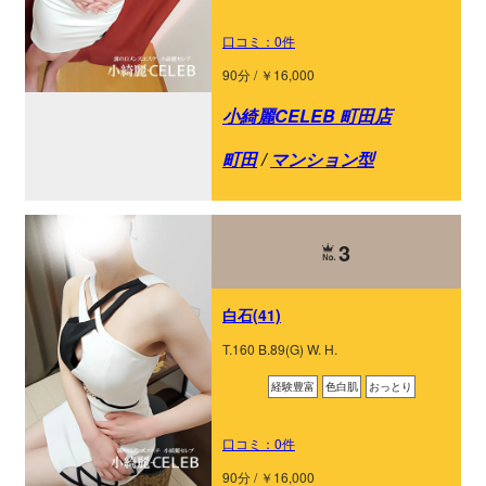
口コミ：0件
90分 / ￥16,000
小綺麗CELEB 町田店
町田
/
マンション型
3
白石(41)
T.160 B.89(G) W. H.
経験豊富
色白肌
おっとり
口コミ：0件
90分 / ￥16,000