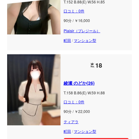
T.152 B.88(E) W.56 H.85
口コミ：0件
90分 / ￥16,000
Plaisir（プレジール）
町田
/
マンション型
18
綾瀬 のどか(26)
T.158 B.86(E) W.59 H.88
口コミ：0件
90分 / ￥22,000
ティアラ
町田
/
マンション型