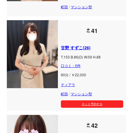
町田
/
マンション型
41
甘野 すずこ(26)
T.153 B.86(D) W.59 H.88
口コミ：0件
90分 / ￥22,000
ティアラ
町田
/
マンション型
ネット予約する
42