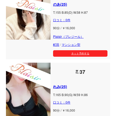
のあ(25)
T.155 B.85(D) W.58 H.87
口コミ：0件
90分 / ￥16,000
Plaisir（プレジール）
町田
/
マンション型
ネット予約する
37
れみ(25)
T.165 B.90(G) W.59 H.86
口コミ：0件
90分 / ￥16,000