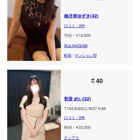
柚月🌸ゆずき(42)
口コミ：0件
70分 / ￥13,000
和み:NAGOMI
町田
/
マンション型
40
初音 めい(22)
T.163 B.83(C) W.57 H.86
口コミ：0件
90分 / ￥22,000
ティアラ