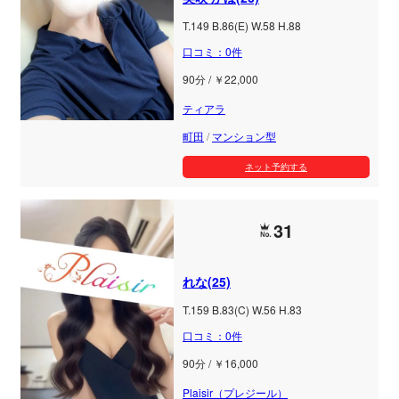
T.149 B.86(E) W.58 H.88
口コミ：0件
90分 / ￥22,000
ティアラ
町田
/
マンション型
ネット予約する
31
れな(25)
T.159 B.83(C) W.56 H.83
口コミ：0件
90分 / ￥16,000
Plaisir（プレジール）