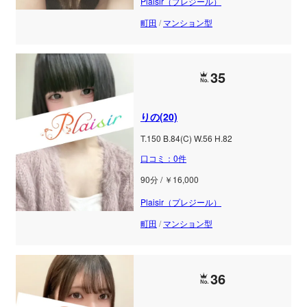
Plaisir（プレジール）
町田
/
マンション型
35
りの(20)
T.150 B.84(C) W.56 H.82
口コミ：0件
90分 / ￥16,000
Plaisir（プレジール）
町田
/
マンション型
36