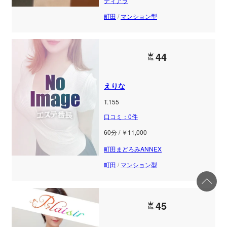
ティアラ
町田
/
マンション型
44
えりな
T.155
口コミ：0件
60分 / ￥11,000
町田まどろみANNEX
町田
/
マンション型
45