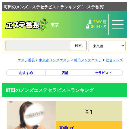
町田のメンズエステセラピストランキング [エステ番長]
7886
店
東京
30047
名
エステ番長
東京都メンズエステ
町田メンズエステ
総合メンズエ
おすすめ
店舗
セラピスト
町田のメンズエステセラピストランキング
1
真鍋(33)