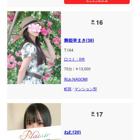
16
舞姫🌸まき(38)
T.164
口コミ：0件
70分 / ￥13,000
和み:NAGOMI
町田
/
マンション型
17
ねむ(20)