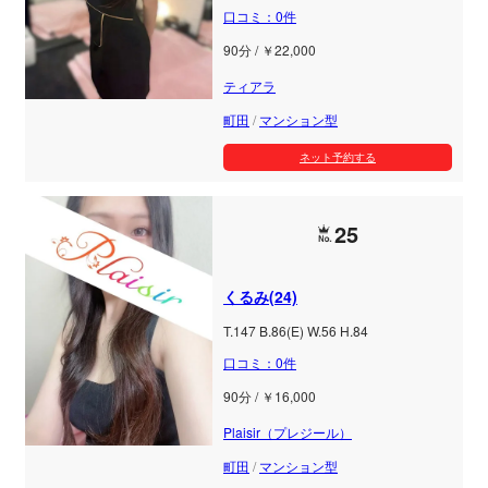
口コミ：0件
90分 / ￥22,000
ティアラ
町田
/
マンション型
ネット予約する
25
くるみ(24)
T.147 B.86(E) W.56 H.84
口コミ：0件
90分 / ￥16,000
Plaisir（プレジール）
町田
/
マンション型