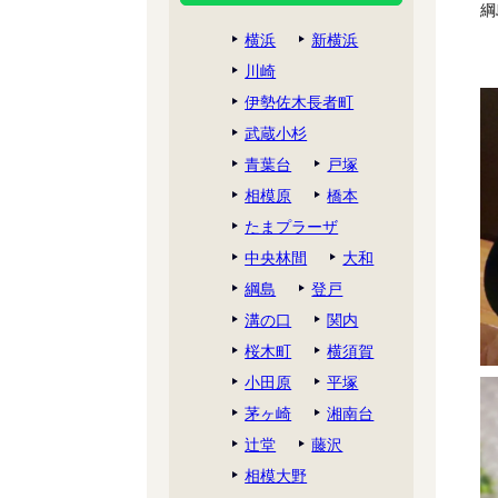
綱
横浜
新横浜
川崎
伊勢佐木長者町
武蔵小杉
青葉台
戸塚
相模原
橋本
たまプラーザ
中央林間
大和
綱島
登戸
溝の口
関内
桜木町
横須賀
小田原
平塚
茅ヶ崎
湘南台
辻堂
藤沢
相模大野