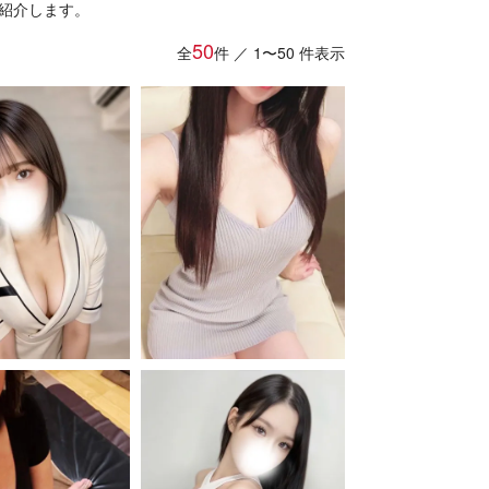
紹介します。
50
全
件
／ 1〜50 件表示