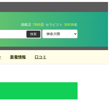
掲載店
7889
店
セラピスト
30638
名
ン
新着情報
口コミ