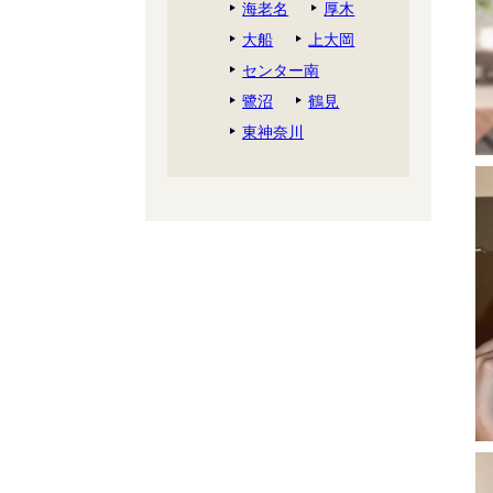
海老名
厚木
大船
上大岡
センター南
鷺沼
鶴見
東神奈川