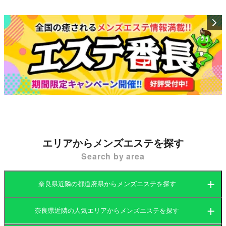
90分18,000円→16,000円
120分25,000円→22,000円
150分31,000円→28,000円
180分39,000円→35,000円
指名料無料
延長料金 30分6000円
極液2,000円
極液カラー3,000円
※当日のご予約状況によりお断りする場合がございま
す
新大宮、近鉄奈良、Jr奈良駅にご到着後、当店にまで
お電話ください。
エリアからメンズエステを探す
ご案内場所まで丁寧にご案内させて頂きます。
お車でお越しの場合も駐車場は完備しておりますので
Search by area
ご利用くださいませ。
奈良県近隣の都道府県からメンズエステを探す
奈良県近隣の人気エリアからメンズエステを探す
大阪府
京都府