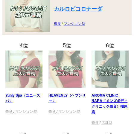
カルロビコロナーダ
奈良
/
マンション型
4位
5位
6位
Yuniy Spa（ユニース
HEAVENLY（ヘブンリ
AROMA CLINIC
NARA（メンズボディ
パ）
ー）
クリニック奈良）橿原
奈良
/
マンション型
奈良
/
マンション型
店
奈良
/
店舗型