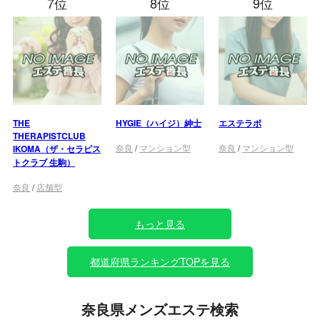
7位
8位
9位
THE
HYGIE（ハイジ）紳士
エステラボ
THERAPISTCLUB
奈良
/
マンション型
奈良
/
マンション型
IKOMA（ザ・セラピス
トクラブ 生駒）
奈良
/
店舗型
もっと見る
都道府県ランキングTOPを見る
奈良県メンズエステ検索