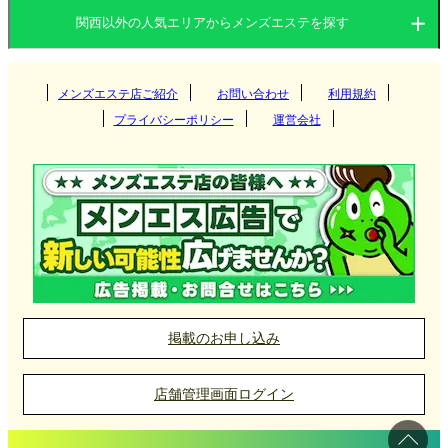
関西以外の人気エリアからメンズエステを探す
大阪府
兵庫県
滋賀県
関東
京都府
奈良県
メンズエステ店ご紹介
お問い合わせ
和歌山県
利用規約
梅田
プライバシーポリシー
運営会社
東海
兵庫県
難波
茨城県
群馬県
京都
北海道・東北
滋賀県
南森町
栃木県
東京都
四条烏丸
愛知県
岐阜県
三宮
堺筋本町
九州・沖縄
奈良県
神奈川県
千葉県
二条
三重県
静岡県
尼崎
北海道
岩手県
草津
阿波座
埼玉県
四条河原町
中国
和歌山県
姫路
宮城県
山形県
彦根
福岡県
大分県
奈良
掲載のお申し込み
京橋(大阪)
明石
北陸・甲信越
秋田県
青森県
大津
長崎県
宮崎県
岡山県
広島県
和歌山
店舗管理画面ログイン
長堀橋
加古川
福島県
四国
熊本県
鹿児島県
山口県
鳥取県
石川県
富山県