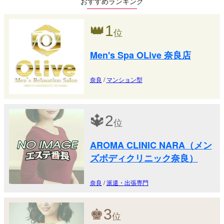
おすすめランキング
👑
1
位
Men's Spa OLive 奈良店
奈良
/
マンション型
🔱
2
位
AROMA CLINIC NARA（メン
ズボディクリニック奈良）
奈良
/
派遣・出張専門
♚
3
位