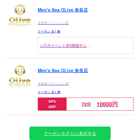
Men's Spa OLive 奈良店
奈良県 / マンション型
クーポン 全1 種
☆只今イベント割!!開催中☆
この機会に是非当店を体験してみてください(^_-)-☆
90分コース2,000円OFF
120分コース以上は3,000円OFF
Men's Spa OLive 奈良店
180分コースは4,000円OFF
※ご指名込み
奈良県 / マンション型
ご新規様、リピーター様も割引き対象
クーポン 全1 種
※もちろん上記の値段以上に頂くことはございませ
44%
10000円
ん。
70分
OFF
近年見ますコースup、裏メニュー、セラピストオリジ
ナルメニューといったお店が認知していないコース等
は一切ございません。ご安心してご利用くださいま
せ。
クーポンをさらに表示する
万が一そのような事がございましたらすぐに当店にま
でご連絡頂きますようお願い致します。