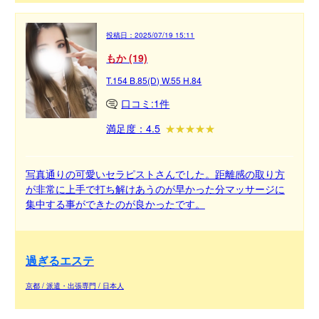
投稿日：
2025/07/19 15:11
もか (19)
T.154 B.85(D) W.55 H.84
口コミ:1件
満足度：4.5
写真通りの可愛いセラピストさんでした。距離感の取り方
が非常に上手で打ち解けあうのが早かった分マッサージに
集中する事ができたのが良かったです。
過ぎるエステ
京都 / 派遣・出張専門 / 日本人