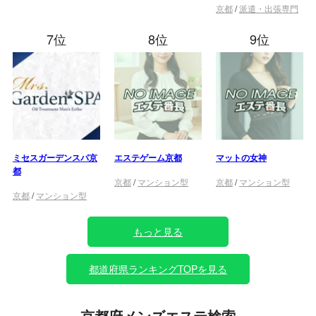
京都
/
派遣・出張専門
7位
8位
9位
ミセスガーデンスパ京
エステゲーム京都
マットの女神
都
京都
/
マンション型
京都
/
マンション型
京都
/
マンション型
もっと見る
都道府県ランキングTOPを見る
京都府メンズエステ検索