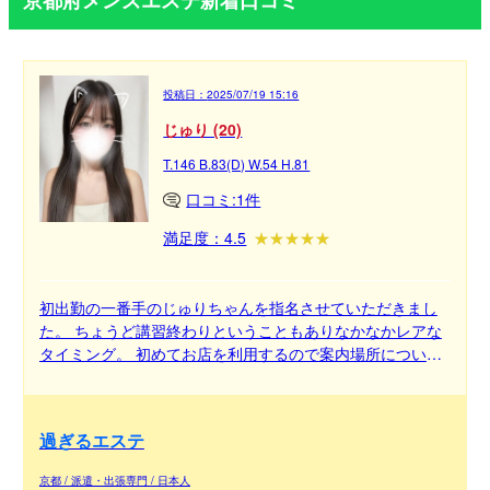
京都府メンズエステ新着口コミ
投稿日：
2025/07/19 15:16
じゅり (20)
T.146 B.83(D) W.54 H.81
口コミ:1件
満足度：4.5
初出勤の一番手のじゅりちゃんを指名させていただきまし
た。 ちょうど講習終わりということもありなかなかレアな
タイミング。 初めてお店を利用するので案内場所について
などを丁寧にスタッフさんに教えてもらいました。 対面し
たときは写真よりもかわいく、本当に小柄で妹のような愛
くるしさがありました。マッサージはまだまだな部分もあ
過ぎるエステ
りましたがそれをカバーできるくらいの一生懸命さが伝わ
ってきたことがよかったです。
京都 / 派遣・出張専門 / 日本人