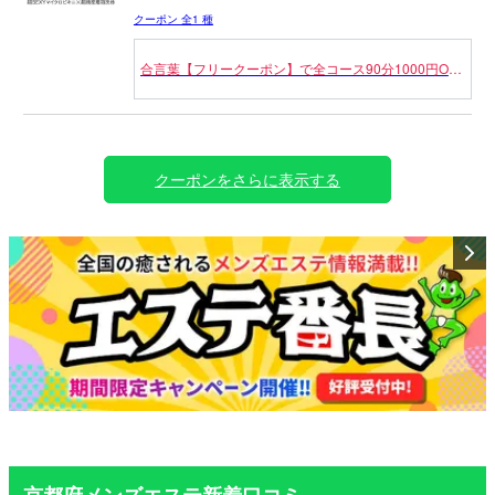
直反則。
クーポン 全1 種
今だから選べる、今だから試せる。
合言葉【フリークーポン】で全コース90分1000円OFF
※指名料・交通費別途
にてご案内致します。
※本指名はご利用いただけません
クーポンをさらに表示する