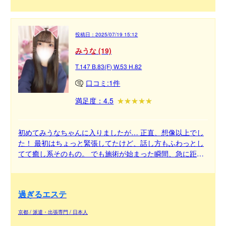
投稿日：
2025/07/19 15:12
みうな (19)
T.147 B.83(F) W.53 H.82
口コミ:1件
満足度：4.5
初めてみうなちゃんに入りましたが… 正直、想像以上でし
た！ 最初はちょっと緊張してたけど、話し方もふわっとし
てて癒し系そのもの。 でも施術が始まった瞬間、急に距離
がグッと近くなって、ギャップにやられました。 あれはズ
ルい…笑 低身長で小柄なのに、存在感がすごくて ずっとド
キドキしっぱなし。 時間が経つのがあっという間で、終わ
過ぎるエステ
った後には「また会いたい」って素直に思えました。 完全
に“ハマる系”の子だと思います！
京都 / 派遣・出張専門 / 日本人