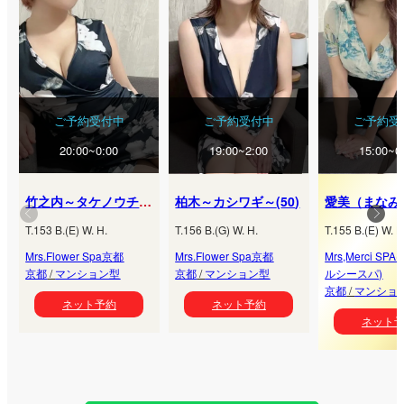
ご予約受付中
ご予約受付中
ご予約受
20:00~0:00
19:00~2:00
15:00~0
竹之内～タケノウチ～
(
39
)
柏木～カシワギ～
(
50
)
愛美（まなみ
T.
153
B.
(
E
) W.
H.
T.
156
B.
(
G
) W.
H.
T.
155
B.
(
E
) W.
H
Mrs.Flower Spa京都
Mrs.Flower Spa京都
Mrs,Merci SP
京都
/
マンション型
京都
/
マンション型
ルシースパ)
京都
/
マンショ
ネット予約
ネット予約
ネット