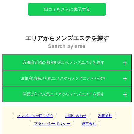
口コミをさらに表示する
エリアからメンズエステを探す
Search by area
京都府近隣の都道府県からメンズエステを探す
京都府近隣の人気エリアからメンズエステを探す
大阪府
京都府
関西以外の人気エリアからメンズエステを探す
大阪府
兵庫県
滋賀県
関東
京都府
奈良県
メンズエステ店ご紹介
お問い合わせ
和歌山県
利用規約
梅田
プライバシーポリシー
運営会社
東海
兵庫県
難波
茨城県
群馬県
京都