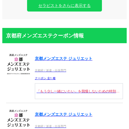
セラピストをさらに表示する
京都府メンズエステクーポン情報
京都メンズエステ ジュリエット
京都府 / 派遣・出張専門
クーポン 全1 種
「もう少し一緒にいたい」を我慢しないための特別価
格。
90分20,000円→17,000円（税込）
120分27,000円→23,000円（税込）
京都メンズエステ ジュリエット
150分35,000円→30,000円（税込）
京都府 / 派遣・出張専門
時間を延ばすほど満足度が跳ね上がる、この内容は正