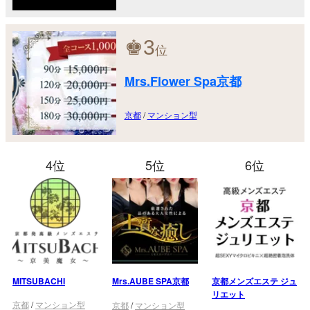
♚
3
位
Mrs.Flower Spa京都
京都
/
マンション型
4位
5位
6位
MITSUBACHI
Mrs.AUBE SPA京都
京都メンズエステ ジュ
リエット
京都
/
マンション型
京都
/
マンション型