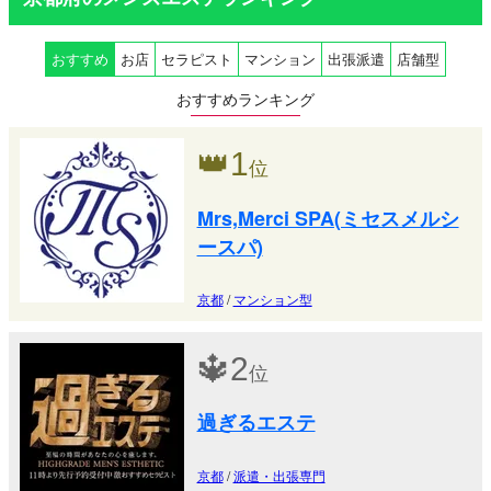
おすすめ
お店
セラピスト
マンション
出張派遣
店舗型
おすすめランキング
👑
1
位
Mrs,Merci SPA(ミセスメルシ
ースパ)
京都
/
マンション型
🔱
2
位
過ぎるエステ
京都
/
派遣・出張専門