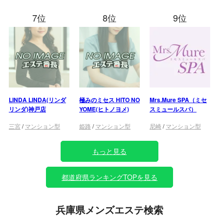
7位
8位
9位
LINDA LINDA(リンダ
極みのミセス HITO NO
Mrs.Mure SPA（ミセ
リンダ)神戸店
YOME(ヒトノヨメ)
スミュールスパ）
三宮
/
マンション型
姫路
/
マンション型
尼崎
/
マンション型
もっと見る
都道府県ランキングTOPを見る
兵庫県メンズエステ検索