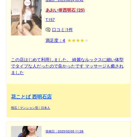
あおい🌸西明石 (25)
T.157
口コミ:1件
満足度：4
この店はじめて利用しました。 綺麗なルックスに細い体型
でタイプな人だったので良かったです マッサージも癒され
ました
花ことば 西明石店
明石 / マンション型 / 日本人
投稿日：
2025/02/05 11:28