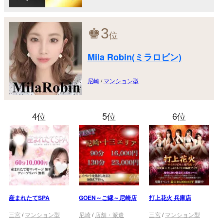
♚
3
位
Mila Robin(ミラロビン)
尼崎
/
マンション型
4位
5位
6位
産まれたてSPA
GOEN～ご縁～尼崎店
打上花火 兵庫店
三宮
/
マンション型
尼崎
/
店舗・派遣
三宮
/
マンション型