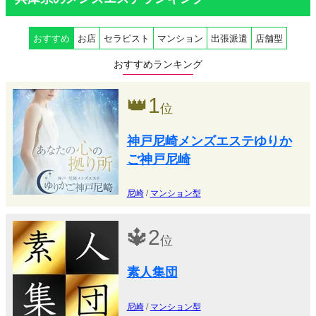
おすすめ
お店
セラピスト
マンション
出張派遣
店舗型
おすすめランキング
👑
1
位
神戸尼崎メンズエステゆりか
ご神戸尼崎
尼崎
/
マンション型
🔱
2
位
素人集団
尼崎
/
マンション型