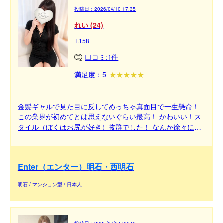
投稿日：
2026/04/10 17:35
れい (24)
T.158
口コミ:1件
満足度：5
金髪ギャルで見た目に反してめっちゃ真面目で一生懸命！
この業界が初めてとは思えないぐらい最高！ かわいい！ス
タイル（ぼくはお尻が好き）抜群でした！ なんか徐々に素
敵なところを発見できました！ 笑顔めっちゃかわいかっ
た！ リピ間違い無し！ 2人だけの約束もしたから、近々い
きますー！
Enter（エンター）明石・西明石
明石 / マンション型 / 日本人
投稿日：
2025/06/24 00:42