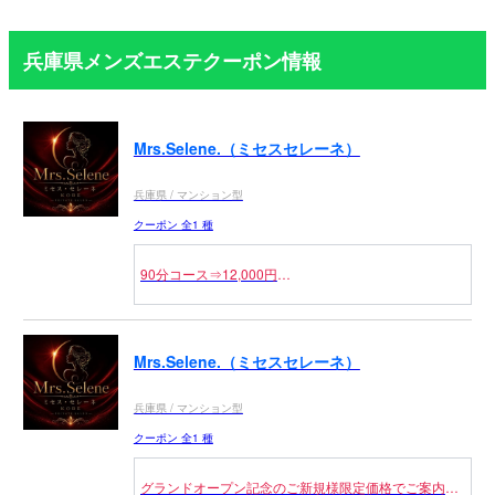
兵庫県メンズエステクーポン情報
Mrs.Selene.（ミセスセレーネ）
兵庫県 / マンション型
クーポン 全1 種
90分コース⇒12,000円
※指名の場合別途1000円
※初回のセラピストのみご案内可能。本指名様不可
Mrs.Selene.（ミセスセレーネ）
※ご新規様は100分12,000円のご新規様割が優先適用
兵庫県 / マンション型
クーポン 全1 種
グランドオープン記念のご新規様限定価格でご案内★