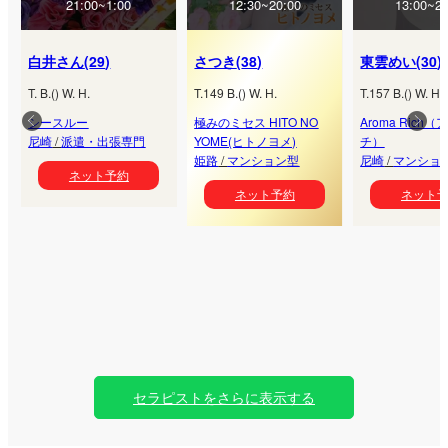
21:00~1:00
12:30~20:00
13:00~20
白井さん
(
29
)
さつき
(
38
)
東雲めい
(
30
)
T.
B.
(
) W.
H.
T.
149
B.
(
) W.
H.
T.
157
B.
(
) W.
H.
シースルー
極みのミセス HITO NO
Aroma Rich
尼崎
/
派遣・出張専門
YOME(ヒトノヨメ)
チ）
姫路
/
マンション型
尼崎
/
マンショ
ネット予約
ネット予約
ネット
セラピストをさらに表示する