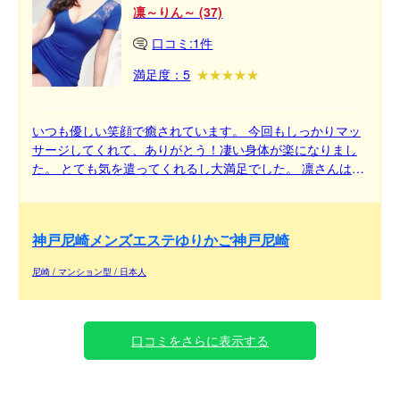
凛～りん～ (37)
口コミ:1件
満足度：5
いつも優しい笑顔で癒されています。 今回もしっかりマッ
サージしてくれて、ありがとう！凄い身体が楽になりまし
た。 とても気を遣ってくれるし大満足でした。 凛さんは私
の活力です！
神戸尼崎メンズエステゆりかご神戸尼崎
尼崎 / マンション型 / 日本人
口コミをさらに表示する