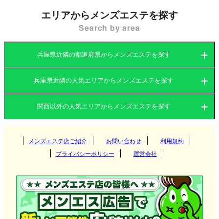
エリアからメンズエステを探す
Search by area
兵庫県近隣の都道府県からメンズエステを探す
兵庫県近隣の人気エリアからメンズエステを探す
大阪府
京都府
関西以外の人気エリアからメンズエステを探す
大阪府
兵庫県
滋賀県
関東
京都府
奈良県
メンズエステ店ご紹介
お問い合わせ
和歌山県
利用規約
梅田
プライバシーポリシー
運営会社
東海
兵庫県
難波
茨城県
群馬県
京都
北海道・東北
滋賀県
南森町
栃木県
東京都
四条烏丸
愛知県
岐阜県
三宮
九州・沖縄
奈良県