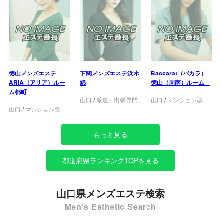
徳山メンズエステ
下関メンズエステ浜木
Baccarat（バカラ）
ARIA（アリア）ルー
綿
徳山（周南）ルーム
ム都町
山口
/
派遣・出張専門
山口
/
マンション型
山口
/
マンション型
もっと見る
都道府県ランキングTOPを見る
山口県メンズエステ検索
Men's Esthetic Search