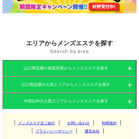
エリアからメンズエステを探す
Search by area
山口県近隣の都道府県からメンズエステを探す
山口県近隣の人気エリアからメンズエステを探す
岡山県
広島県
中国以外の人気エリアからメンズエステを探す
岡山県
山口県
鳥取県
関東
広島県
島根県
メンズエステ店ご紹介
お問い合わせ
利用規約
岡山
プライバシーポリシー
運営会社
関西
山口県