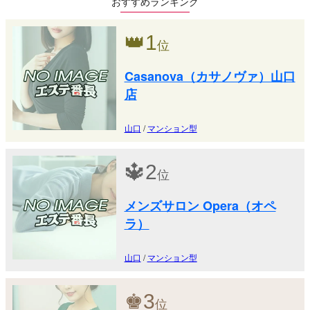
おすすめランキング
👑
1
位
Casanova（カサノヴァ）山口
店
山口
/
マンション型
🔱
2
位
メンズサロン Opera（オペ
ラ）
山口
/
マンション型
♚
3
位