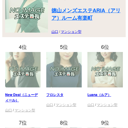
徳山メンズエステARIA（アリ
ア）ルーム有楽町
山口
/
マンション型
4位
5位
6位
New Deal（ニューデ
フロレスタ
Luana（ルア）
ィール）
山口
/
マンション型
山口
/
マンション型
山口
/
マンション型
7位
8位
9位