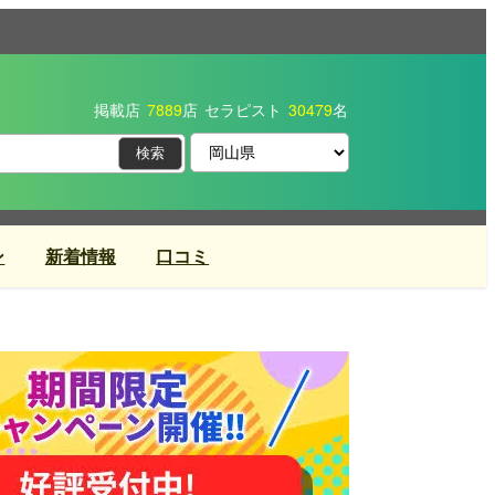
掲載店
7889
店
セラピスト
30479
名
ン
新着情報
口コミ