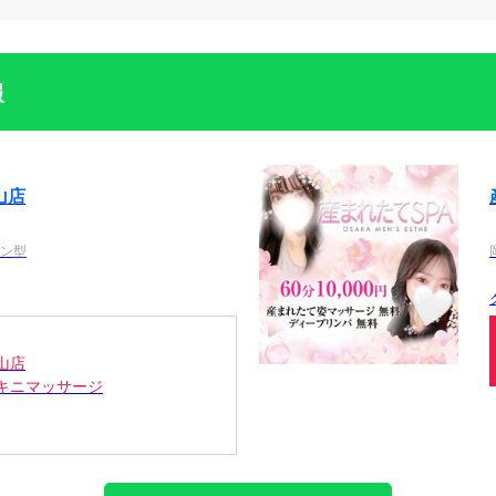
報
山店
ョン型
山店
キニマッサージ
リー割引★☆
散る打上花火コース
全身たっぷりネバトロ極液マッ