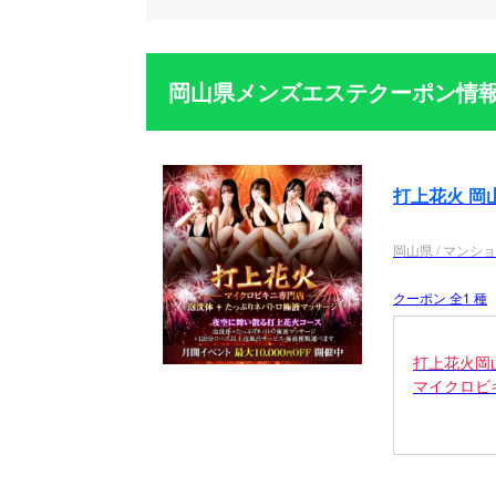
岡山県メンズエステクーポン情
打上花火 岡
岡山県 / マンシ
クーポン 全1 種
打上花火岡
マイクロビ
★☆待機フ
夜空に舞い
（泡洗体+