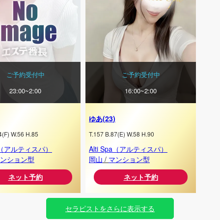
ご予約受付中
ご予約受付中
23:00~2:00
16:00~2:00
ゆあ
(
23
)
4
(
F
) W.
56
H.
85
T.
157
B.
87
(
E
) W.
58
H.
90
Spa（アルティスパ）
Alti Spa（アルティスパ）
ンション型
岡山
/
マンション型
ネット予約
ネット予約
セラピストをさらに表示する