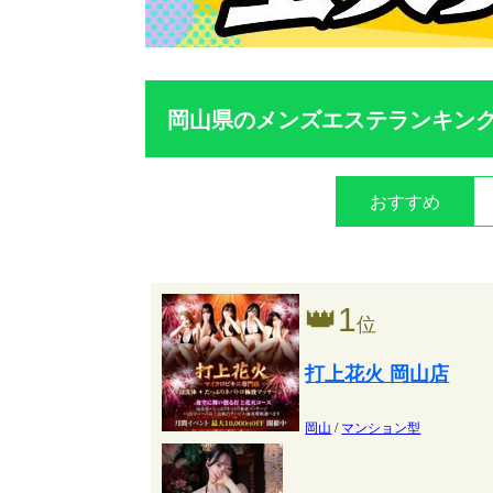
岡山県のメンズエステランキン
おすすめ
👑
1
位
打上花火 岡山店
岡山
/
マンション型