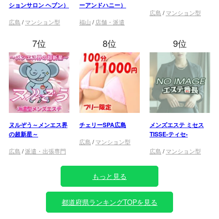
ションサロン ヘブン）
ーアンドハニー）
広島
/
マンション型
広島
/
マンション型
福山
/
店舗・派遣
7位
8位
9位
ヌルぞう～メンエス界
チェリーSPA広島
メンズエステ ミセス
の超新星～
TISSE-ティセ-
広島
/
マンション型
広島
/
派遣・出張専門
広島
/
マンション型
もっと見る
都道府県ランキングTOPを見る