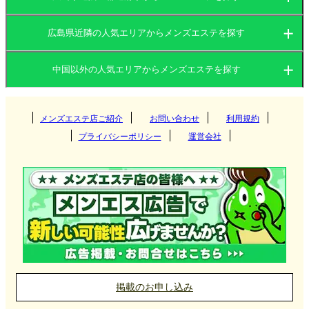
広島県近隣の人気エリアからメンズエステを探す
岡山県
広島県
中国以外の人気エリアからメンズエステを探す
岡山県
山口県
鳥取県
関東
広島県
島根県
メンズエステ店ご紹介
お問い合わせ
利用規約
岡山
プライバシーポリシー
運営会社
関西
山口県
倉敷
茨城県
群馬県
広島
東海
鳥取県
栃木県
東京都
福山
大阪府
京都府
山口
北海道・東北
島根県
神奈川県
千葉県
兵庫県
滋賀県
愛知県
岐阜県
米子
埼玉県
九州・沖縄
奈良県
和歌山県
三重県
静岡県
北海道
岩手県
松江
掲載のお申し込み
北陸・甲信越
宮城県
山形県
福岡県
大分県