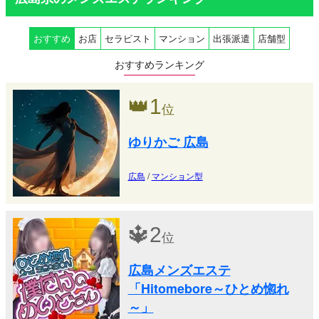
おすすめ
お店
セラピスト
マンション
出張派遣
店舗型
おすすめランキング
👑
1
位
ゆりかご 広島
広島
/
マンション型
🔱
2
位
広島メンズエステ
「Hitomebore～ひとめ惚れ
～」