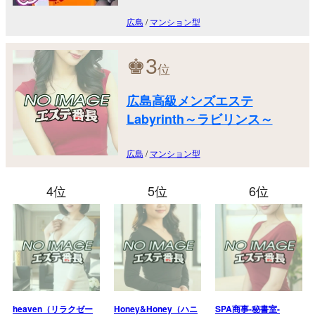
広島
/
マンション型
♚
3
位
広島高級メンズエステ
Labyrinth～ラビリンス～
広島
/
マンション型
4位
5位
6位
heaven（リラクゼー
Honey&Honey（ハニ
SPA商事-秘書室-