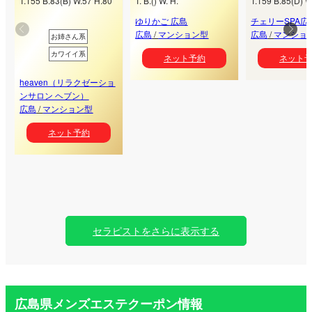
T.
155
B.
83
(
B
) W.
57
H.
80
T.
B.
(
) W.
H.
T.
159
B.
85
(
D
) W
ゆりかご 広島
チェリーSPA広
広島
/
マンション型
広島
/
マンショ
お姉さん系
カワイイ系
ネット予約
ネット
heaven（リラクゼーショ
ンサロン ヘブン）
広島
/
マンション型
ネット予約
セラピストをさらに表示する
広島県メンズエステクーポン情報