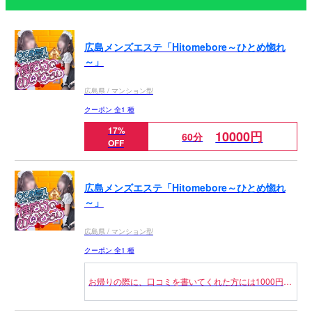
広島メンズエステ「Hitomebore～ひとめ惚れ
～」
広島県 / マンション型
クーポン 全1 種
17%
10000円
60分
OFF
広島メンズエステ「Hitomebore～ひとめ惚れ
～」
広島県 / マンション型
クーポン 全1 種
お帰りの際に、口コミを書いてくれた方には1000円キ
ャッシュバックさせていただきます！
そして、4/15までオープンイベントと併用ができます