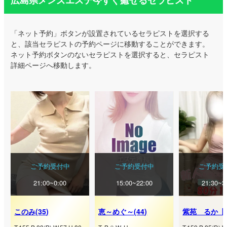
広島県メンズエステ今すぐ癒せるセラピスト
「ネット予約」ボタンが設置されているセラピストを選択する
と、該当セラピストの予約ページに移動することができます。
ネット予約ボタンのないセラピストを選択すると、セラピスト
詳細ページへ移動します。
ご予約受付中
ご予約受付中
ご予約受
21:00~0:00
15:00~22:00
21:30~3
このみ
(
35
)
恵～めぐ～
(
44
)