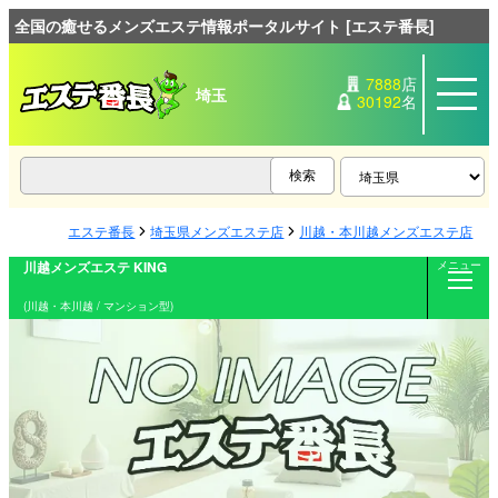
全国の癒せるメンズエステ情報ポータルサイト [エステ番長]
7888
店
埼玉
30192
名
エステ番長
埼玉県メンズエステ店
川越・本川越メンズエステ店
川越メンズエステ KING
メニュー
(川越・本川越 / マンション型)