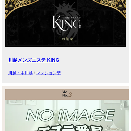
川越メンズエステ KING
川越・本川越
/
マンション型
3