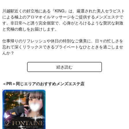
川越駅近くの好立地にある『KING』は、厳選された美人セラピスト
による極上のアロマオイルマッサージをご提供するメンズエステで
す。非日常へと誘う完全個室で、心身がとろけるような贅沢な刺激
と究極の癒しをお届けします。
仕事帰りのリフレッシュや休日の特別なご褒美に、日々の忙しさを
忘れて深くリラックスできるプライベートなひとときを過ごしませ
んか？
技術はもちろん、細やかなおもてなしの心を持ったキャストたち
続き読む
が、お客様一人ひとりの疲れを丁寧に解きほぐします。川越エリア
で最高峰の満足感をお約束する当店で、至高のリラクゼーション体
験をぜひご堪能ください。
＜PR＞同じエリアのおすすめメンズエステ店