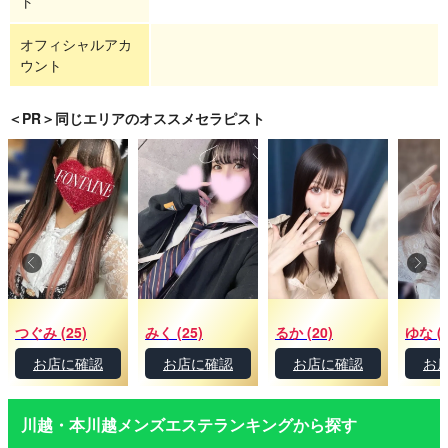
ト
オフィシャルアカ
ウント
＜PR＞同じエリアのオススメセラピスト
つぐみ (25)
みく (25)
るか (20)
ゆな (2
お店に確認
お店に確認
お店に確認
お
川越・本川越メンズエステランキングから探す