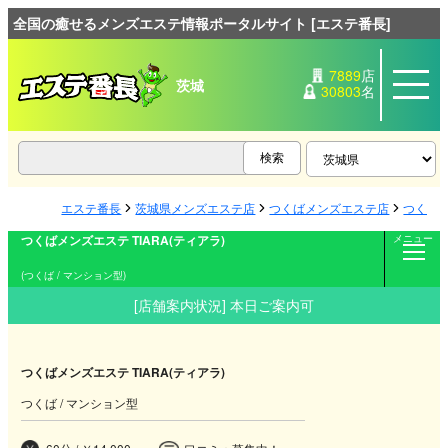
全国の癒せるメンズエステ情報ポータルサイト [エステ番長]
7889
店
茨城
30803
名
エステ番長
茨城県メンズエステ店
つくばメンズエステ店
つくばメ
つくばメンズエステ TIARA(ティアラ)
メニュー
(つくば / マンション型)
[店舗案内状況] 本日ご案内可
つくばメンズエステ TIARA(ティアラ)
つくば / マンション型