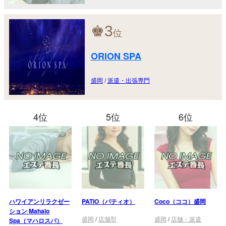
♚
3
位
ORION SPA
盛岡
/
派遣・出張専門
4位
5位
6位
ハワイアンリラクゼー
PATIO（パティオ）
Coco（ココ）盛岡
ション Mahalo
盛岡
/
店舗型
盛岡
/
店舗・派遣
Spa（マハロスパ）