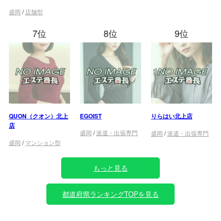
盛岡
/
店舗型
7位
8位
9位
QUON（クオン）北上
EGOIST
りらはい北上店
店
盛岡
/
派遣・出張専門
盛岡
/
派遣・出張専門
盛岡
/
マンション型
もっと見る
都道府県ランキングTOPを見る