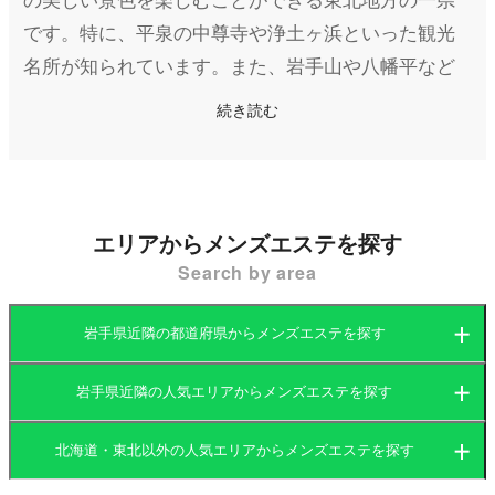
です。特に、平泉の中尊寺や浄土ヶ浜といった観光
名所が知られています。また、岩手山や八幡平など
の山岳エリアでは、温泉地も豊富にあり、多くの観
続き読む
光客が訪れる癒しの地として親しまれています。
盛岡市を中心に主要な都市が点在しており、それぞ
れ独自の文化やグルメを楽しむことができます。わ
エリアからメンズエステを探す
んこそばや盛岡冷麺、前沢牛などの名物グルメが多
Search by area
いのも魅力的です。
岩手県近隣の都道府県からメンズエステを探す
そんな岩手県のメンズエステ店は、県庁所在地の盛
岡市に多く集まっています。他の主要都市では、北
岩手県近隣の人気エリアからメンズエステを探す
上市や一関市にもメンズエステ店が点在しており、
北海道
岩手県
リラクゼーションや癒しを求める方々に人気です。
北海道・東北以外の人気エリアからメンズエステを探す
北海道
宮城県
山形県
大自然の豊かな環境を背景に、アロマの香りや落ち