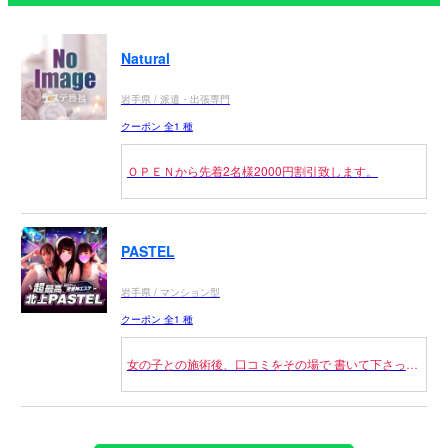
Natural
岩手県 / 派遣・出張専門
クーポン 全1 種
ＯＰＥＮから先着2名様2000円割引致します。
PASTEL
岩手県 / マンション型
クーポン 全1 種
女の子との施術後、口コミをその場で 書いて下さった
方限定割引！ ALLコース2000円OFF！ 70分11000円
90分13000円 120分18000円 ※他の割引と併用不可 ※
その場で女の子が確認取れ次第適用