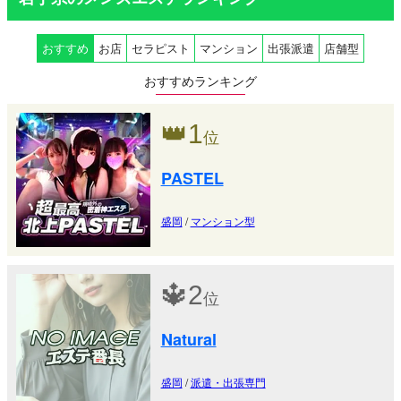
おすすめ
お店
セラピスト
マンション
出張派遣
店舗型
おすすめランキング
👑
1
位
PASTEL
盛岡
/
マンション型
🔱
2
位
Natural
盛岡
/
派遣・出張専門