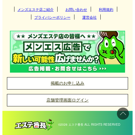
着いた雰囲気で心身ともにリフレッシュできる施術
関東
岩手県
秋田県
メンズエステ店ご紹介
お問い合わせ
青森県
利用規約
すすきの
を提供している店舗が特徴です。
プライバシーポリシー
運営会社
福島県
関西
宮城県
円山・大通西
茨城県
群馬県
盛岡
マンション型の個室エステが多く、施術中にリラッ
クスできるプライベートな空間を重視しているのが
東海
山形県
白石区
栃木県
東京都
大阪府
京都府
仙台
岩手県のメンズエステ店のポイントです。また、地
札幌市北区
九州・沖縄
秋田県
神奈川県
千葉県
元の温泉文化と結びついた癒しのメニューを取り入
兵庫県
滋賀県
古川
愛知県
岐阜県
山形
れる店舗もあり、他県では味わえない独自性も楽し
中島公園
埼玉県
中国
青森県
奈良県
和歌山県
名取
三重県
静岡県
福岡県
大分県
秋田
めます。
掲載のお申し込み
函館
石巻
北陸・甲信越
福島県
長崎県
宮崎県
岡山県
広島県
青森
店舗管理画面ログイン
釧路
勾当台公園
四国
熊本県
鹿児島県
山口県
鳥取県
八戸
石川県
富山県
いわき
岩手県メンズエステ店の選び方
北見
国分町
沖縄県
佐賀県
島根県
福井県
新潟県
会津若松
愛媛県
香川県
©2026 エステ番長 ALL RIGHTS RESERVED
岩手県のメンズエステ店は、自然豊かな環境を取り
帯広