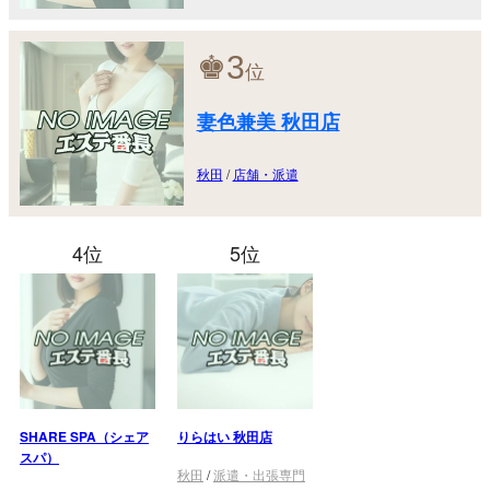
♚
3
位
妻色兼美 秋田店
秋田
/
店舗・派遣
4位
5位
SHARE SPA（シェア
りらはい 秋田店
スパ）
秋田
/
派遣・出張専門