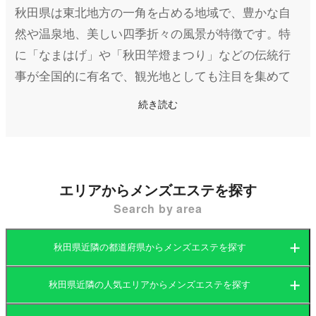
秋田県は東北地方の一角を占める地域で、豊かな自
然や温泉地、美しい四季折々の風景が特徴です。特
に「なまはげ」や「秋田竿燈まつり」などの伝統行
事が全国的に有名で、観光地としても注目を集めて
います。秋田市を中心に発展しているエリアでは商
続き読む
業施設や飲食店が集まり、利便性の高い生活環境が
整っています。一方で、雄大な田園風景や温泉地も
多く、都会の喧騒を離れてリラックスできる環境が
魅力です。
エリアからメンズエステを探す
Search by area
秋田県のメンズエステ（メンエス）店は、他県と比
べると店舗数は少ないものの、隠れ家的でアットホ
秋田県近隣の都道府県からメンズエステを探す
ームな雰囲気を持つお店が多いです。秋田市や大館
市、横手市などの主要都市を中心に営業しており、
秋田県近隣の人気エリアからメンズエステを探す
北海道
岩手県
マンション型の個室サロンから、派遣型のサービス