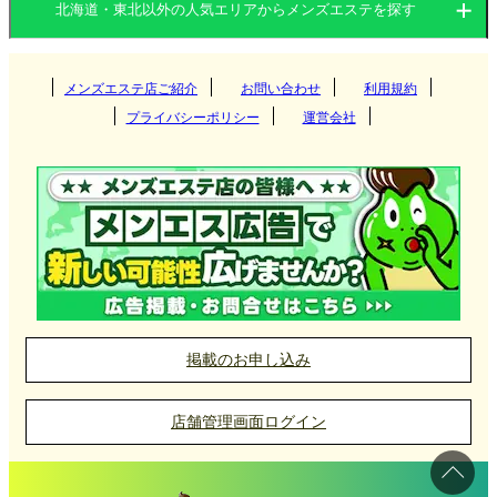
北海道・東北以外の人気エリアからメンズエステを探す
を提供する店舗まで幅広いスタイルが見られます。
北海道
宮城県
山形県
自然豊かな環境を活かし、心身ともにリラックスで
きる施術を受けられるのが特徴です。
関東
岩手県
秋田県
メンズエステ店ご紹介
お問い合わせ
青森県
利用規約
すすきの
プライバシーポリシー
運営会社
福島県
関西
宮城県
円山・大通西
茨城県
群馬県
盛岡
秋田県メンズエステ店の選び方
東海
山形県
白石区
栃木県
東京都
大阪府
京都府
仙台
秋田県のメンズエステでは、都会の喧騒から離れた
札幌市北区
九州・沖縄
秋田県
神奈川県
千葉県
兵庫県
滋賀県
古川
愛知県
岐阜県
山形
静かな環境を生かし、リラクゼーション効果を高め
中島公園
埼玉県
る施術が提供されています。温泉地をイメージした
中国
青森県
奈良県
和歌山県
名取
三重県
静岡県
福岡県
大分県
秋田
施術ルームや、アロマやヒーリングミュージックを
掲載のお申し込み
函館
石巻
北陸・甲信越
福島県
長崎県
宮崎県
取り入れたリラックス空間が整えられているお店が
岡山県
広島県
青森
店舗管理画面ログイン
多いのが特徴です。
釧路
勾当台公園
四国
熊本県
鹿児島県
山口県
鳥取県
八戸
石川県
富山県
いわき
北見