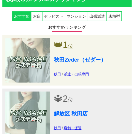
おすすめ
お店
セラピスト
マンション
出張派遣
店舗型
おすすめランキング
👑
1
位
秋田Zeder（ゼダー）
秋田
/
派遣・出張専門
🔱
2
位
解放区 秋田店
秋田
/
店舗・派遣