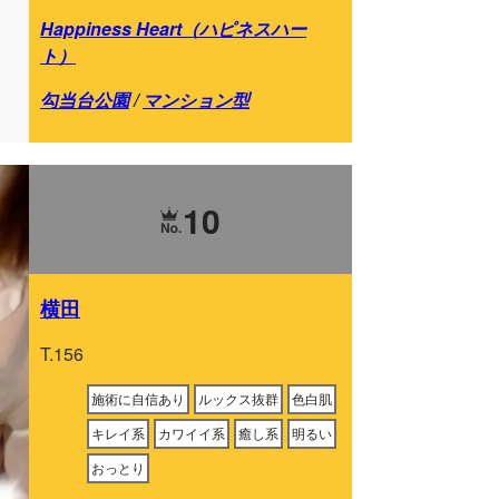
Happiness Heart（ハピネスハー
ト）
勾当台公園
/
マンション型
10
横田
T.156
施術に自信あり
ルックス抜群
色白肌
キレイ系
カワイイ系
癒し系
明るい
おっとり