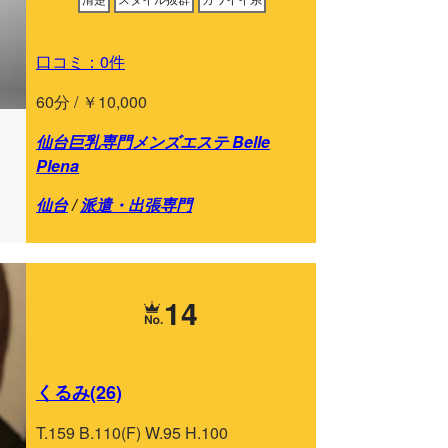
口コミ：0件
60分 / ￥10,000
仙台巨乳専門メンズエステ Belle
Plena
仙台
/
派遣・出張専門
14
くるみ(26)
T.159 B.110(F) W.95 H.100