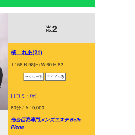
2
橘 れあ(21)
T.158 B.98(F) W.60 H.82
セクシー系
アイドル系
口コミ：0件
60分 / ￥10,000
仙台巨乳専門メンズエステ Belle
Plena