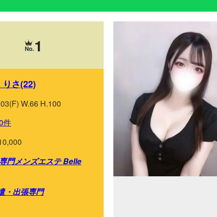
1
りさ(22)
103(F) W.66 H.100
0件
10,000
門メンズエステ Belle
遣・出張専門