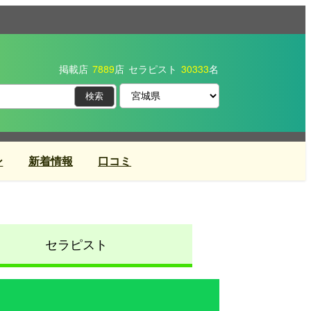
掲載店
7889
店
セラピスト
30333
名
ン
新着情報
口コミ
セラピスト