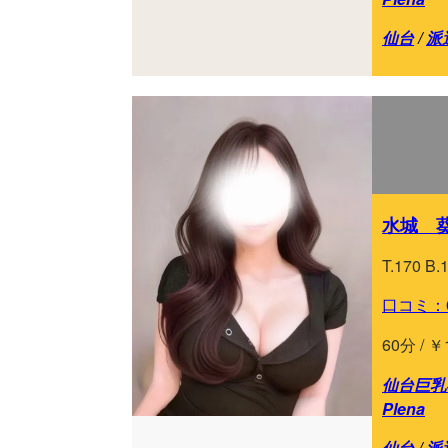
仙台
/
派
水城 葵(
T.170 B.
口コミ：
60分 / ￥
仙台巨乳専
Plena
仙台
/
派