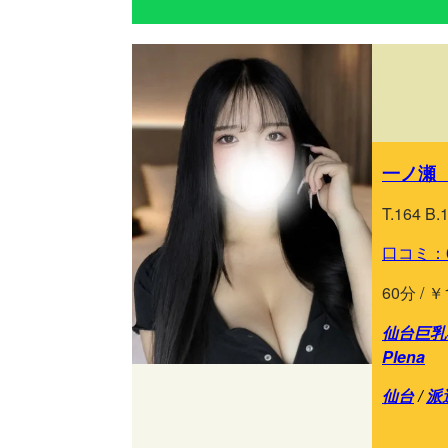
一ノ瀬 
T.164 B.
口コミ：
60分 / ￥
仙台巨乳専
Plena
仙台
/
派