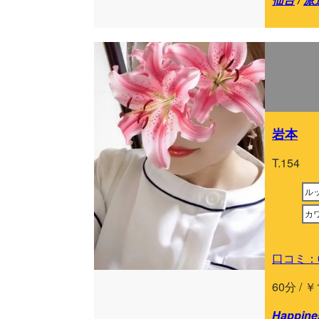
岩本
T.154
ル
カ
口コミ：
60分 / ￥
Happin