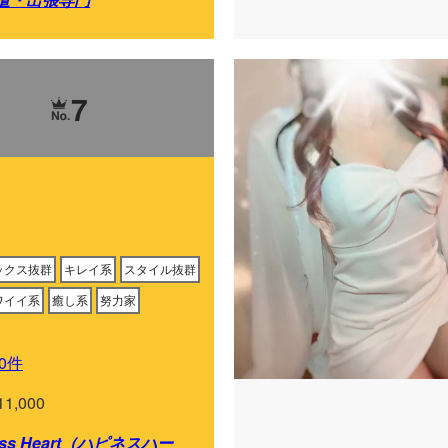
7
ックス抜群
キレイ系
スタイル抜群
ワイイ系
癒し系
努力家
0件
11,000
ess Heart（ハピネスハー