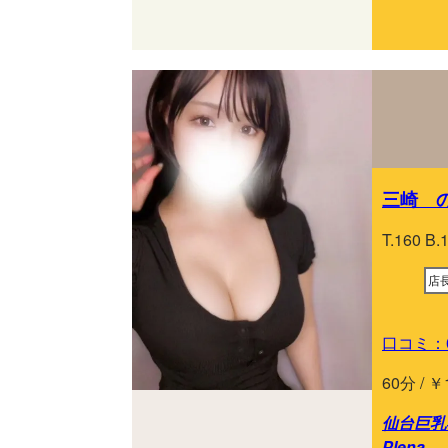
三崎 の
T.160 B.
店
口コミ：
60分 / ￥
仙台巨乳専
Plena