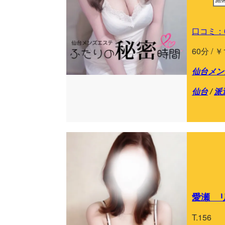
口コミ：
60分 / ￥
仙台メン
仙台
/
派
愛瀬 リ
T.156