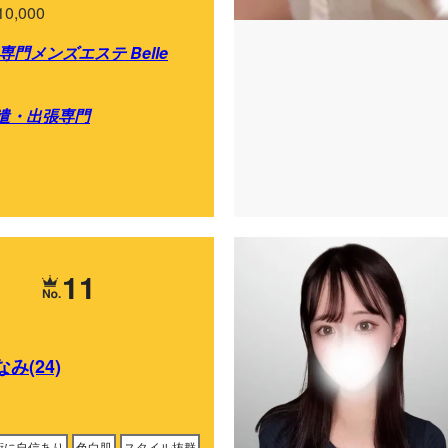
10,000
門メンズエステ Belle
遣・出張専門
11
み(24)
術に自信あり
色白肌
スタイル抜群