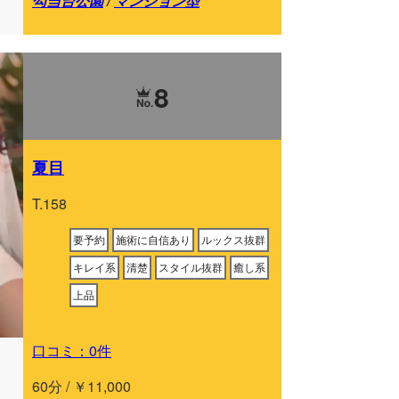
勾当台公園
/
マンション型
8
夏目
T.158
要予約
施術に自信あり
ルックス抜群
キレイ系
清楚
スタイル抜群
癒し系
上品
口コミ：0件
60分 / ￥11,000