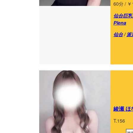
60分 / ￥
仙台巨乳専
Plena
仙台
/
派
綾瀬 ほな
T.156
施