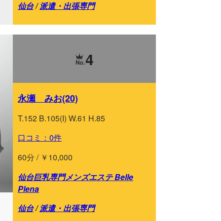
仙台
/
派遣・出張専門
4
永瀬 みお(20)
T.152 B.105(I) W.61 H.85
口コミ：0件
60分 / ￥10,000
仙台巨乳専門メンズエステ Belle
Plena
仙台
/
派遣・出張専門