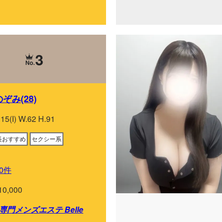
3
ぞみ(28)
115(I) W.62 H.91
長おすすめ
セクシー系
0件
10,000
門メンズエステ Belle