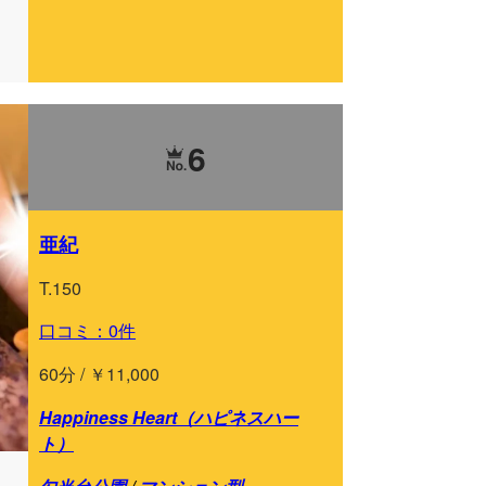
6
亜紀
T.150
口コミ：0件
60分 / ￥11,000
Happiness Heart（ハピネスハー
ト）