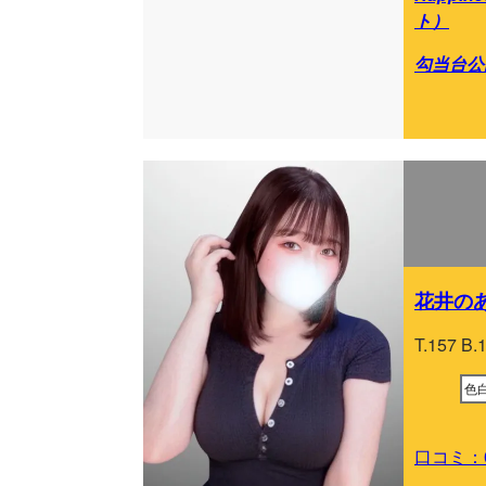
ト）
勾当台公
花井のあ(
T.157 B.
色
口コミ：