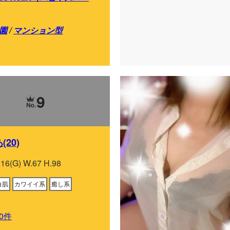
園
/
マンション型
9
20)
116(G) W.67 H.98
白肌
カワイイ系
癒し系
0件