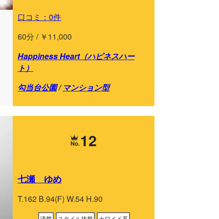
口コミ：0件
60分 / ￥11,000
Happiness Heart（ハピネスハー
ト）
勾当台公園
/
マンション型
12
七瀬 ゆめ
T.162 B.94(F) W.54 H.90
清楚
スタイル抜群
カワイイ系