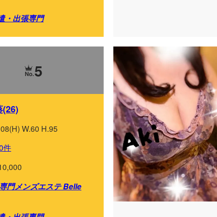
遣・出張専門
5
26)
108(H) W.60 H.95
0件
10,000
門メンズエステ Belle
遣・出張専門