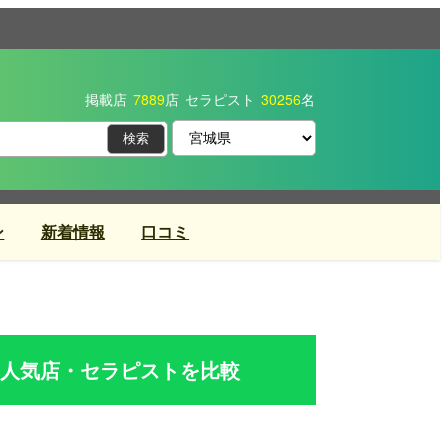
掲載店
7889
店
セラピスト
30256
名
ン
新着情報
口コミ
人気店・セラピストを比較