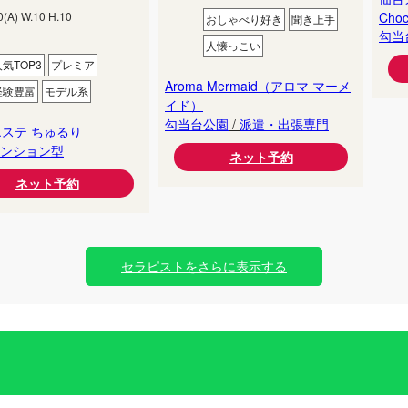
Choc
0
(
A
) W.
10
H.
10
おしゃべり好き
聞き上手
勾当
人懐っこい
人気TOP3
プレミア
Aroma Mermaid（アロマ マーメ
経験豊富
モデル系
イド）
勾当台公園
/
派遣・出張専門
ステ ちゅるり
ンション型
ネット予約
ネット予約
セラピストをさらに表示する