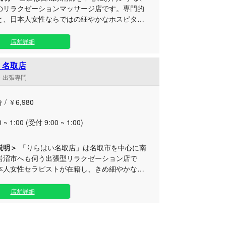
のリラクゼーションマッサージ店です。専門的
と、日本人女性ならではの細やかなホスピタリ
こだわり、お客様に心からの安らぎをご提供い
ビジネスマンや、
店舗詳細
リセットしたい大人の方に多くご利用いただい
ます。お客様のご自宅や滞在先のホテルが、そ
 名取店
くつろぎのプライベート空間へと変わります。
遣・出張専門
たセラピストによる本格的なリラクゼーション
ージで、お疲れの身体をじっくりと丁寧にほぐ
 / ￥6,980
きます。お仕事帰りの夜遅い時間のリラックス
や、休日のリフレッシュなど、ご自身のペース
0 ~ 1:00 (受付 9:00 ~ 1:00)
て気軽にご利用いただけます。 仙台南店は宮
部の広範囲へお伺いしておりますため、ゆとり
たご予約をおすすめしております。親切・丁寧
説明＞
「りらはい名取店」は名取市を中心に南
と迅速な対応で、皆様に最高の癒やしをお届け
岩沼市へも伺う出張型リラクゼーション店で
ます。
本人女性セラピストが在籍し、きめ細やかなお
しと確かな技術で、お客様に心からのご満足を
自宅や滞在先のホテルが、あなた
店舗詳細
完全なプライベート空間に変わります。一番落
環境で周りを気にせずリラックスしていただけ
型の大きな魅力です。 施術では、肩の辛さ