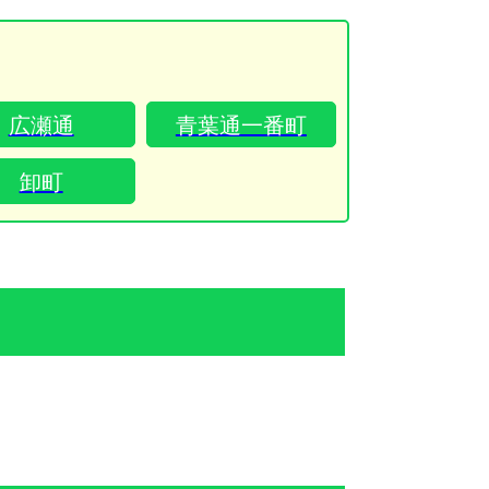
重み、日々のむくみをしっかりと捉える本格的
ほぐしで的確にケアいたします。女性スタッフ
はの温かみと安心感にあふれており、初めて出
ビスをご利用される方や、ご自宅でゆったりと
れたい女性のお客様にも大変好評をいただいて
広瀬通
青葉通一番町
の夜のリフレッシ
空港をご利用されるご旅行・出張の合間など、
のライフスタイルに合わせて便利にご活用くだ
卸町
極上のマッサージで日々の疲れをリセットす
福の時間をお届けいたします。