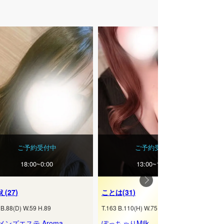
ご予約受付中
ご予約受付中
18:00~0:00
13:00~19:00
え
(
27
)
ことは
(
31
)
B.
88
(
D
) W.
59
H.
89
T.
163
B.
110
(
H
) W.
75
H.
93
メンズエステ Aroma
ぽっちゃりMilk