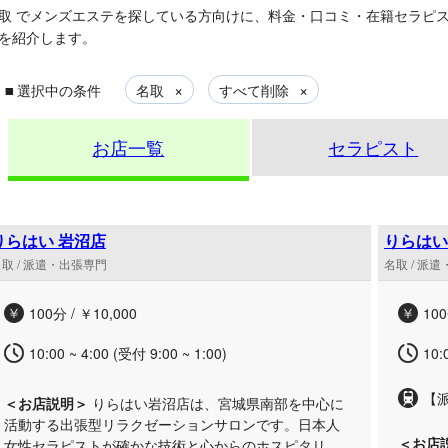
取
でメンズエステを探している方向けに、料金・口コミ・在籍セラピ
を紹介します。
▪
×
×
選択中の条件
名取
すべて削除
お店一覧
セラピスト
りらはい 岩沼店
りらはい
取 / 派遣・出張専門
名取 / 派
100分 / ￥10,000
100
10:00 ~ 4:00 (受付 9:00 ~ 1:00)
10:
【
＜お店説明＞
りらはい岩沼店は、宮城県南部を中心に
活動する出張型リラクゼーションサロンです。日本人
＜お店
女性セラピストが確かな技術と心からのホスピタリテ