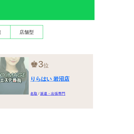
遣
店舗型
♚
3
位
りらはい 岩沼店
名取
/
派遣・出張専門