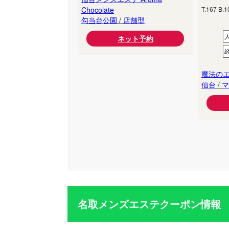
Chocolate
T.
167
B.
1
勾当台公園
/
店舗型
ネット予約
魔法のエ
仙台
/
マ
名取メンズエステクーポン情報