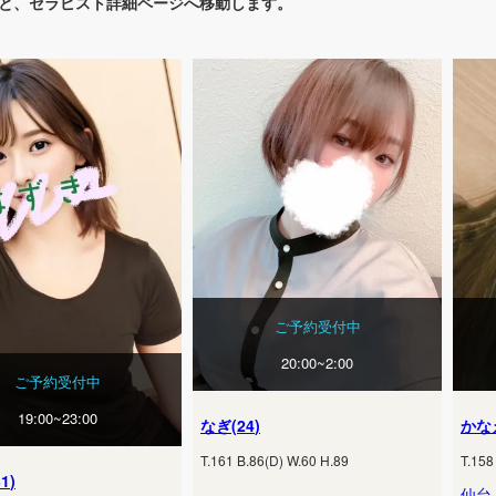
と、セラピスト詳細ページへ移動します。
ご予約受付中
20:00~2:00
ご予約受付中
19:00~23:00
なぎ
(
24
)
かな
T.
161
B.
86
(
D
) W.
60
H.
89
T.
158
31
)
仙台