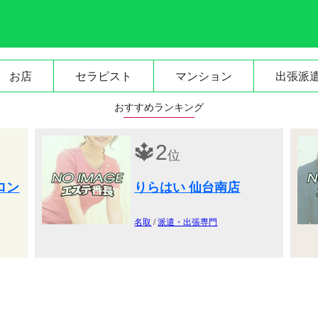
お店
セラピスト
マンション
出張派
おすすめランキング
🔱
2
位
ロン
りらはい 仙台南店
名取
/
派遣・出張専門