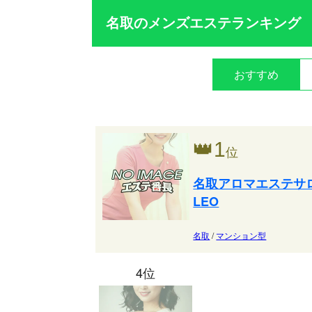
名取のメンズエステランキング
おすすめ
👑
1
位
名取アロマエステサ
LEO
名取
/
マンション型
4位