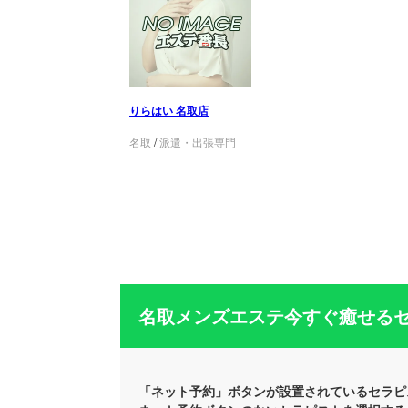
りらはい 名取店
名取
/
派遣・出張専門
名取メンズエステ今すぐ癒せる
「ネット予約」ボタンが設置されているセラピ