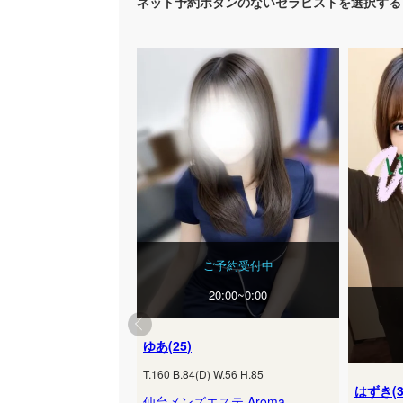
ネット予約ボタンのないセラピストを選択する
ご予約受付中
20:00~0:00
ゆあ
(
25
)
T.
160
B.
84
(
D
) W.
56
H.
85
はずき
(
仙台メンズエステ Aroma