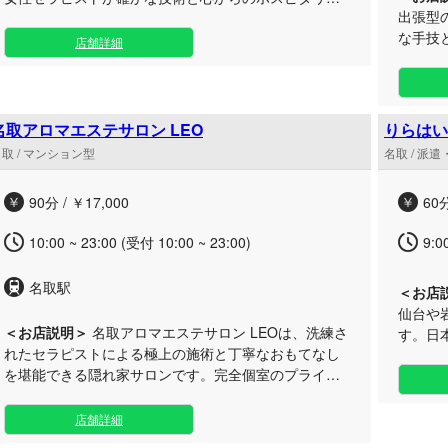
出張型
ィで、極上の癒やしをお客様の元へお届けいたしま
な手技
す。 日々のお疲れを癒やしたいビジネスマンの方や、
店舗詳細
ティに
ご自身のペースで寛ぎたい大人の方に最適です。ご滞
たします。 日々の疲れを癒やしたい
在先のホテルやご自宅など、お客様が最も安心できる
心身を
プライベート空間へお伺いし、専門技術に基づく心地
ており
よいマッサージをご提供します。きめ細やかで親切丁
名取アロマエステサロン LEO
りらはい
のまま
寧な接客により、心身の緊張を優しく解きほぐしま
取 / マンション型
名取 / 派
卓越し
す。 お仕事終わりのリフレッシュや、ご就寝前のリラ
マッサ
ックスタイムにぜひご活用ください。岩沼エリアをは
90分 / ￥17,000
60分
してい
じめとした広範囲へ迅速に駆けつけますので、お時間
タイム
に少し余裕をもってご予約いただくとスムーズにご案
10:00 ~ 23:00 (受付 10:00 ~ 23:00)
9:0
に合わせ
内が可能です。皆様に心からの安心と安らぎをお届け
城県南
できるよう、真心を込めておもてなしいたします。
名取駅
をもっ
＜お店
な接客
仙台や
いたし
＜お店説明＞
名取アロマエステサロン LEOは、洗練さ
す。日
れたセラピストによる極上の施術と丁寧なおもてなし
もてな
を堪能できる隠れ家サロンです。完全個室のプライベ
提供いたします。 ご
ートな空間で、日常を忘れる贅沢なひと時をお届けし
だけの
ます。 周囲を気にせず心から寛げる完全個室をご用意
ち着く
店舗詳細
しており、日々の忙しさから離れて贅沢に癒やされた
るのが出張