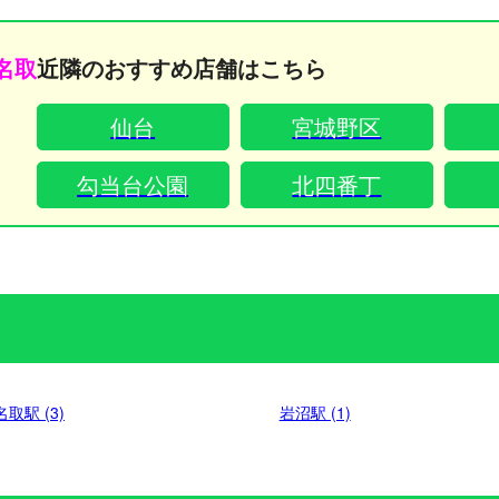
い方にぴったりな空間です。接客マナーや技術を磨き
や腰の
上げたセラピストが、極上のアロマ施術で丁寧にお客
なもみ
様をお迎えいたします。 お仕事帰りのリフレッシュや
ならで
名取
近隣のおすすめ店舗はこちら
休日のご褒美など、ライフスタイルに合わせてお気軽
張サー
にお越しください。名取駅から徒歩3分とアクセス抜群
癒やさ
仙台
宮城野区
なうえに、無料駐車場も完備しておりますので、お車
おります。 お仕事から帰宅された後
でのご来店にも大変便利です。
ュや、
お客様
勾当台公園
北四番丁
さい。
る、至
名取駅 (3)
岩沼駅 (1)