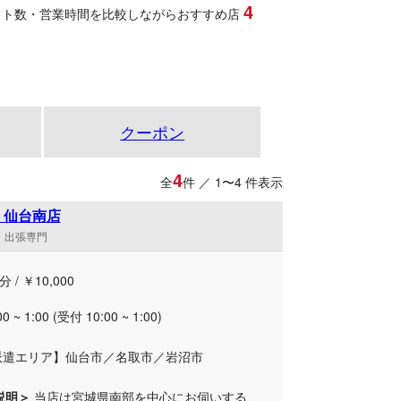
4
スト数・営業時間を比較しながらおすすめ店
クーポン
4
全
件 ／ 1〜4 件表示
 仙台南店
遣・出張専門
分 / ￥10,000
00 ~ 1:00 (受付 10:00 ~ 1:00)
派遣エリア】仙台市／名取市／岩沼市
説明＞
当店は宮城県南部を中心にお伺いする、