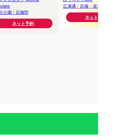
T.
olate
広瀬通
/
店舗・派遣
台公園
/
店舗型
ネット予約
ネット予約