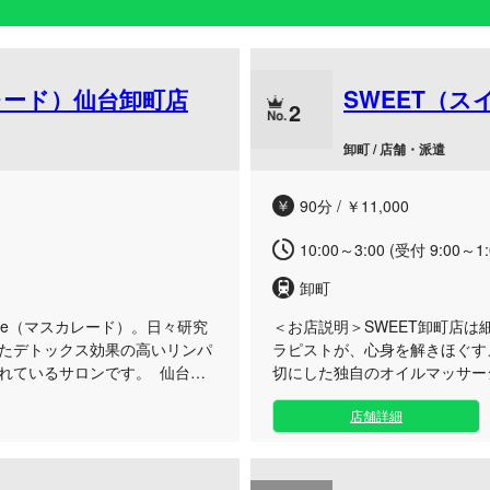
カレード）仙台卸町店
SWEET（ス
2
卸町 / 店舗・派遣
90分 / ￥11,000
10:00～3:00 (受付 9:00～1:
卸町
ade（マスカレード）。日々研究
＜お店説明＞
SWEET卸町店
たデトックス効果の高いリンパ
ラピストが、心身を解きほぐす
れているサロンです。 仙台卸
切にした独自のオイルマッサー
リフレッシュしたい大人の方に
ストレスや疲れを忘れてリフレ
店舗詳細
しております。 当店の強みは、
便利な卸町エリアの落ち着いた
た丁寧な施術です。全身のケア
す。時には力強く、時には繊細
ただいている腰回りや鼠径部へ
緊張を心地よく緩和します。お
しっかり流してデトックスを促
ど、ご都合に合わせてセラピス