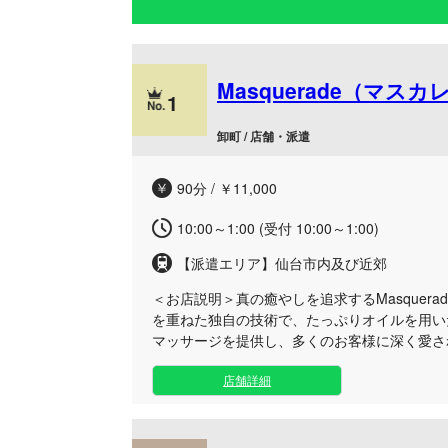
Masquerade（マス
1
卸町 / 店舗・派遣
90分 / ￥11,000
10:00～1:00 (受付 10:00～1:00)
【派遣エリア】仙台市内及び近郊
＜お店説明＞
真の癒やしを追求するMasquer
を重ねた独自の技術で、たっぷりオイルを用い
マッサージを提供し、多くのお客様に深く愛さ
町店では、日々の忙しさから離れて心身ともに
店舗詳細
向けて、落ち着いたプライベート空間をご用意
ただオイルを塗るだけではない、技術の詰まっ
はもちろん、特に多くのお客様からご好評をい
のアプローチにより、体内に溜まった老廃物を