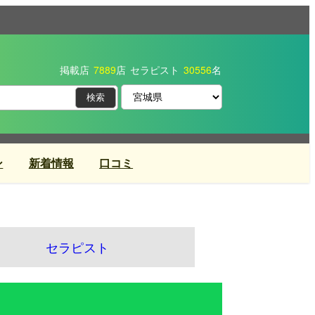
掲載店
7889
店
セラピスト
30556
名
ン
新着情報
口コミ
セラピスト