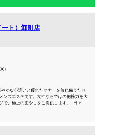
イート）卸町店
00)
は細やかな心遣いと優れたマナーを兼ね備えたセ
メンズエステです。女性ならではの抱擁力を大
ジで、極上の癒やしをご提供します。 日々の
ッシュしたい大人の男性に向けて、アクセスも
ルームや出張施術にて極上の時間をお届けしま
に緩急をつけたオールハンドの施術は、日々の
仕事帰りの遅い時間や休日のリフレッシュな
トとの楽しい会話や丁寧なおもてなしに身を委