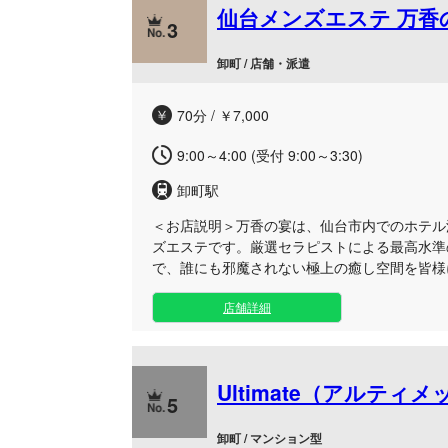
仙台メンズエステ 万香
します。 お仕事帰りのリフレッシュや自分へ
3
時にいつでもお気軽にご利用いただけます。仙
極上の施術をご体感ください。
卸町 / 店舗・派遣
70分 / ￥7,000
9:00～4:00 (受付 9:00～3:30)
卸町駅
＜お店説明＞
万香の宴は、仙台市内でのホテル
ズエステです。厳選セラピストによる最高水準
で、誰にも邪魔されない極上の癒し空間を皆様
ご出張でお越しのビジネスマンや、日々の疲れ
店舗詳細
方へ、非日常のひとときをお届けいたします。
つろげるプライベート空間をはじめ、お客様が
へもセラピストがお伺いし、そこをあなた専用
す。 最高級店として培った確かな技術と深く
Ultimate（アルティメ
トメントで、日常の喧騒を忘れさせる甘い癒し
5
わった後の遅いお時間や、一日の締めくくりの
きやすくなっております。当店ならではの優雅
卸町 / マンション型