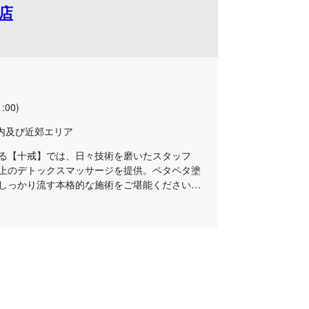
店
ご堪能ください。
:00)
内及び近郊エリア
る【十戒】では、日々技術を磨いたスタッフ
上のデトックスマッサージを提供。ペタペタ塗
しっかり流す本格的な施術をご堪能ください。
ムにて、皆様をお待ちしております。心からリ
は、日々の疲れを癒やしたい大人の方に最適。
径部へのアプローチを含め、全身のリンパを丁
ます。お仕事帰りや、お出かけの合間のリフレ
をお過ごしください。