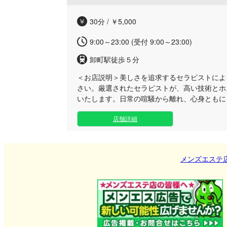
ていただければ幸いです。
30分 / ￥5,000
9:00～23:00 (受付 9:00～23:00)
卸町駅徒歩５分
＜お店説明＞
美しさを追求するセラピストによ
さい。厳選されたセラピストが、高い技術とホ
いたします。日常の喧騒から離れ、心身ともに
をお過ごしいただけます。 お仕事帰りのビジ
店舗詳細
癒やしたい大人の方に最適な空間です。完全個
を気にせずリラックスしていただけます。個性
ひとりに合わせた丁寧な施術で、心ゆくまでお
気が欲しい時や、活力をチャージしたい時など
メンズエステ
ただけます。