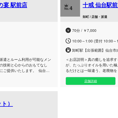
の宴 駅前店
十戒 仙台駅前
のご褒美など、心身を癒やしたい
ね、心身ともに安らぐひと時を
4
台へお越しの際は、ぜひ当店の
卸町 / 店舗・派遣
70分 / ￥7,000
10:00～1:00 (受付 10:00～1
卸町駅【出張範囲】仙台市
派遣とルーム利用が可能なメン
＜お店説明＞
真の癒しを追求す
の技術と心からのおもてなし
が、たっぷりオイルを用いた極
にご提供いたします。 仙台へ
るだけとは一味違う、老廃物を
から静かに解放されたい大人の
アクセス抜群な仙台駅前のルー
店舗詳細
アクセス良好な「駅前店」のく
ラックスできる落ち着いた空間
ご滞在されているホテルの一室
特に好評を得ている腰回りや鼠
のオアシスへと変えていきま
寧に刺激してデトックスを促し
堕ちていくような至福のトリー
ッシュとして、ぜひ至福の時間
ット）
をご堪能ください。お仕事が終
リフレッシュにもご利用いただ
な時間で、心身ともに満たされ