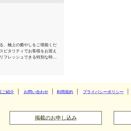
る、極上の癒やしをご堪能くだ
スピタリティでお客様をお迎え
リフレッシュできる特別な時間
ネスマンの方や、日々の疲れを
室のプライベート空間で、周り
豊かなセラピストによる、一人
くつろぎください。ちょっと元
、さまざまなシーンでご利用い
店ご紹介
お問い合わせ
利用規約
プライバシーポリシー
掲載のお申し込み