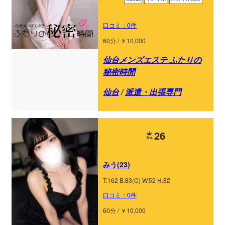
口コミ：0件
60分 / ￥10,000
仙台メンズエステ ふたりの
秘密時間
仙台
/
派遣・出張専門
26
みう(23)
T.162 B.83(C) W.52 H.82
口コミ：0件
60分 / ￥10,000