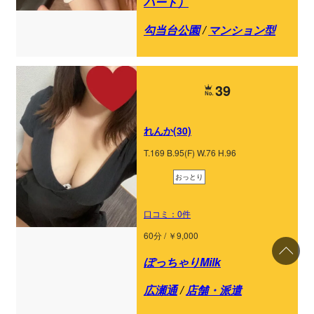
ハート）
勾当台公園
/
マンション型
39
れんか(30)
T.169 B.95(F) W.76 H.96
おっとり
口コミ：0件
60分 / ￥9,000
ぽっちゃりMilk
広瀬通
/
店舗・派遣