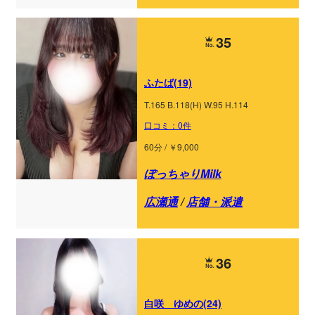
35
ふたば(19)
T.165 B.118(H) W.95 H.114
口コミ：0件
60分 / ￥9,000
ぽっちゃりMilk
広瀬通
/
店舗・派遣
36
白咲 ゆめの(24)