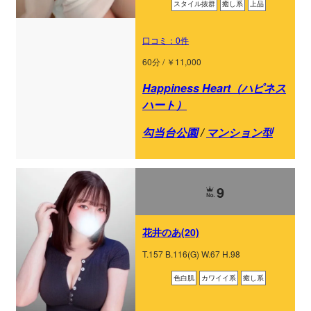
スタイル抜群
癒し系
上品
口コミ：0件
60分 / ￥11,000
Happiness Heart（ハピネス
ハート）
勾当台公園
/
マンション型
9
花井のあ(20)
T.157 B.116(G) W.67 H.98
色白肌
カワイイ系
癒し系