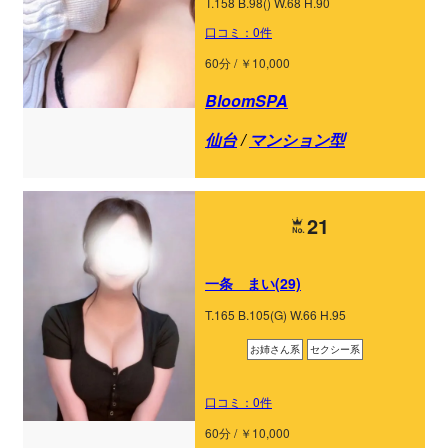
T.158 B.98() W.68 H.90
口コミ：0件
60分 / ￥10,000
BloomSPA
仙台
/
マンション型
21
一条 まい(29)
T.165 B.105(G) W.66 H.95
お姉さん系
セクシー系
口コミ：0件
60分 / ￥10,000