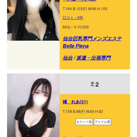
T.164 B.103(F) W.66 H.100
口コミ：0件
60分 / ￥10,000
仙台巨乳専門メンズエステ
Belle Plena
仙台
/
派遣・出張専門
2
橘 れあ(21)
T.158 B.98(F) W.60 H.82
セクシー系
アイドル系