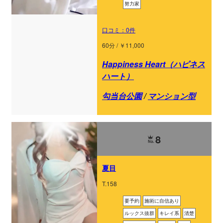
努力家
口コミ：0件
60分 / ￥11,000
Happiness Heart（ハピネス
ハート）
勾当台公園
/
マンション型
8
夏目
T.158
要予約
施術に自信あり
ルックス抜群
キレイ系
清楚