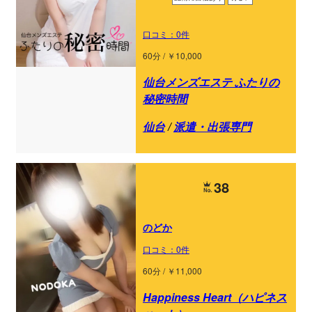
口コミ：0件
60分 / ￥10,000
仙台メンズエステ ふたりの
秘密時間
仙台
/
派遣・出張専門
38
のどか
口コミ：0件
60分 / ￥11,000
Happiness Heart（ハピネス