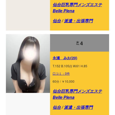
仙台巨乳専門メンズエステ
Belle Plena
仙台
/
派遣・出張専門
4
永瀬 みお(20)
T.152 B.105(I) W.61 H.85
口コミ：0件
60分 / ￥10,000
仙台巨乳専門メンズエステ
Belle Plena
仙台
/
派遣・出張専門