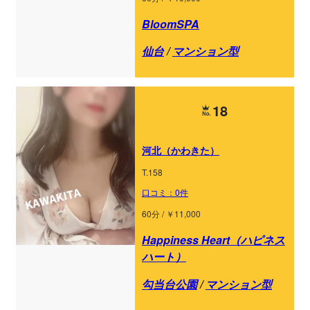
BloomSPA
仙台
/
マンション型
18
河北（かわきた）
T.158
口コミ：0件
60分 / ￥11,000
Happiness Heart（ハピネス
ハート）
勾当台公園
/
マンション型