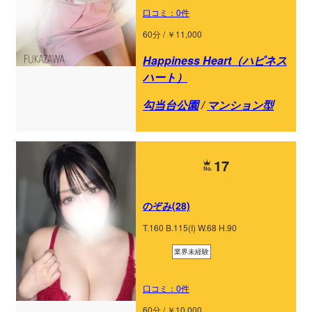
口コミ：0件
60分 / ￥11,000
Happiness Heart（ハピネス
ハート）
勾当台公園
/
マンション型
17
のぞみ(28)
T.160 B.115(I) W.68 H.90
業界未経験
口コミ：0件
60分 / ￥10,000