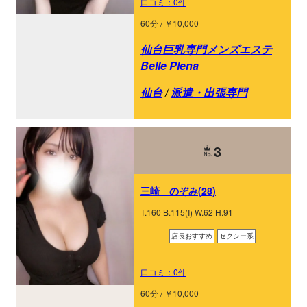
口コミ：0件
60分 / ￥10,000
仙台巨乳専門メンズエステ
Belle Plena
仙台
/
派遣・出張専門
3
三崎 のぞみ(28)
T.160 B.115(I) W.62 H.91
店長おすすめ
セクシー系
口コミ：0件
60分 / ￥10,000