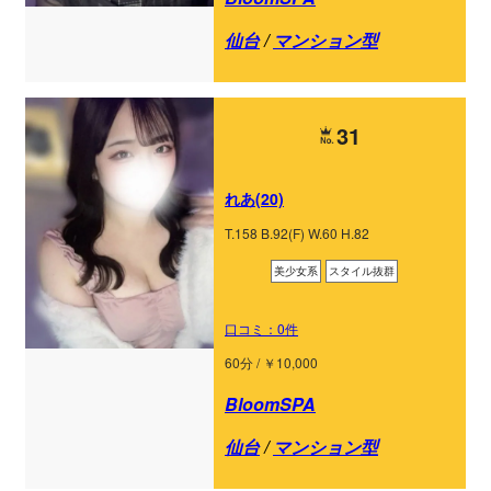
仙台
/
マンション型
31
れあ(20)
T.158 B.92(F) W.60 H.82
美少女系
スタイル抜群
口コミ：0件
60分 / ￥10,000
BloomSPA
仙台
/
マンション型