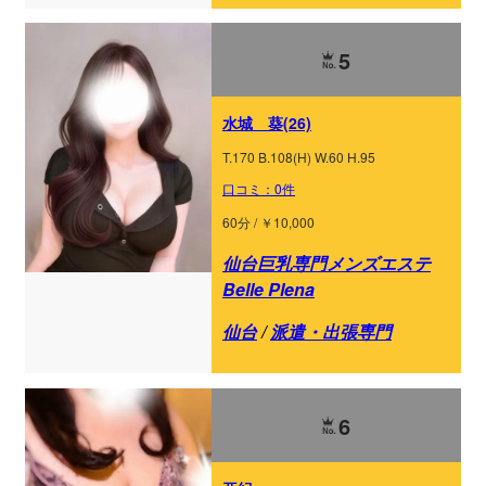
5
水城 葵(26)
T.170 B.108(H) W.60 H.95
口コミ：0件
60分 / ￥10,000
仙台巨乳専門メンズエステ
Belle Plena
仙台
/
派遣・出張専門
6