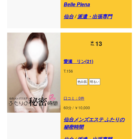
Belle Plena
仙台
/
派遣・出張専門
13
愛瀬 リン(21)
T.156
色白肌
明るい
口コミ：0件
60分 / ￥10,000
仙台メンズエステ ふたりの
秘密時間