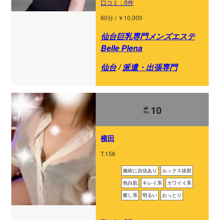
口コミ：0件
60分 / ￥10,000
仙台巨乳専門メンズエステ
Belle Plena
仙台
/
派遣・出張専門
10
横田
T.156
施術に自信あり
ルックス抜群
色白肌
キレイ系
カワイイ系
癒し系
明るい
おっとり