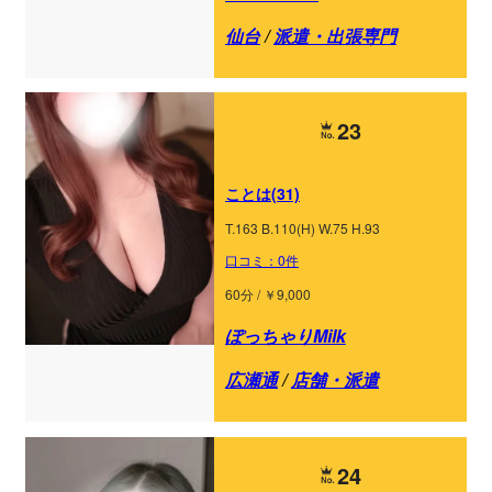
仙台
/
派遣・出張専門
23
ことは(31)
T.163 B.110(H) W.75 H.93
口コミ：0件
60分 / ￥9,000
ぽっちゃりMilk
広瀬通
/
店舗・派遣
24