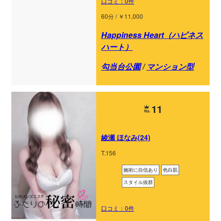
口コミ：0件
60分 / ￥11,000
Happiness Heart（ハピネス
ハート）
勾当台公園
/
マンション型
11
綾瀬 ほなみ(24)
T.156
施術に自信あり
色白肌
スタイル抜群
口コミ：0件