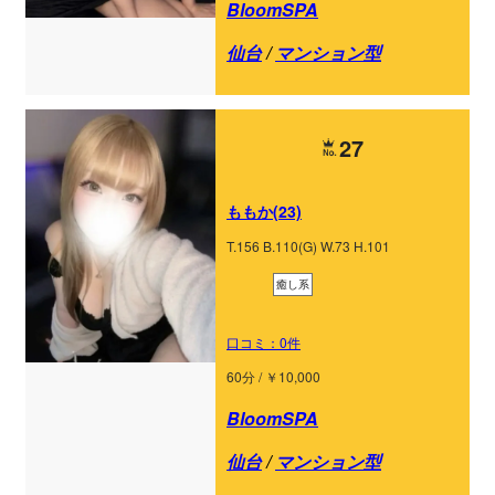
BloomSPA
仙台
/
マンション型
27
ももか(23)
T.156 B.110(G) W.73 H.101
癒し系
口コミ：0件
60分 / ￥10,000
BloomSPA
仙台
/
マンション型