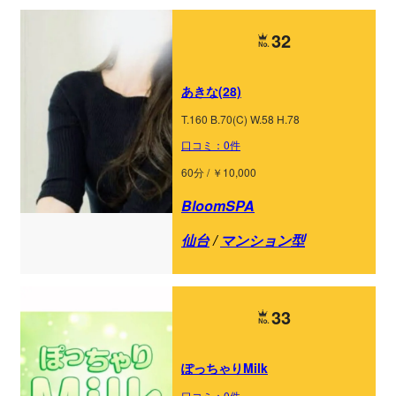
32
あきな(28)
T.160 B.70(C) W.58 H.78
口コミ：0件
60分 / ￥10,000
BloomSPA
仙台
/
マンション型
33
ぽっちゃりMilk
口コミ：0件