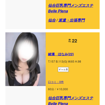
仙台巨乳専門メンズエステ
Belle Plena
仙台
/
派遣・出張専門
22
綾瀬 ほなみ(22)
T.157 B.113(G) W.65 H.98
ギャル系
口コミ：0件
60分 / ￥10,000
仙台巨乳専門メンズエステ
Belle Plena