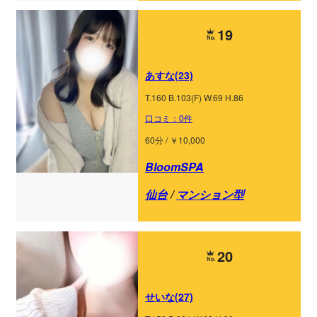
19
あすな(23)
T.160 B.103(F) W.69 H.86
口コミ：0件
60分 / ￥10,000
BloomSPA
仙台
/
マンション型
20
せいな(27)