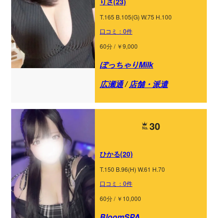
りさ(23)
T.165 B.105(G) W.75 H.100
口コミ：0件
60分 / ￥9,000
ぽっちゃりMilk
広瀬通
/
店舗・派遣
30
ひかる(20)
T.150 B.96(H) W.61 H.70
口コミ：0件
60分 / ￥10,000
BloomSPA