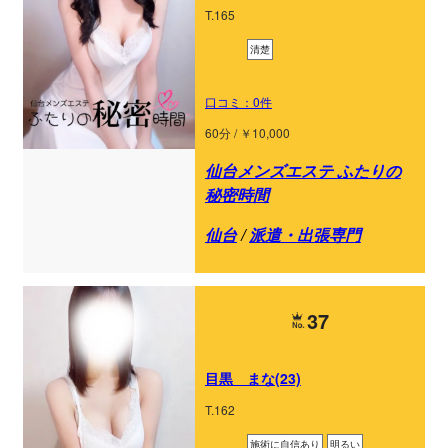
T.165
清楚
口コミ：0件
60分 / ￥10,000
仙台メンズエステ ふたりの
秘密時間
仙台
/
派遣・出張専門
37
目黒 まな(23)
T.162
施術に自信あり
明るい