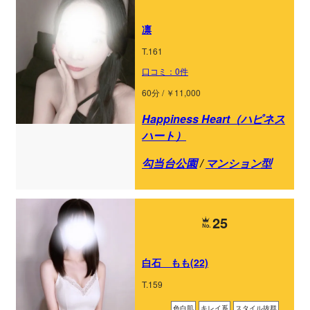
凛
T.161
口コミ：0件
60分 / ￥11,000
Happiness Heart（ハピネス
ハート）
勾当台公園
/
マンション型
25
白石 もも(22)
T.159
色白肌
キレイ系
スタイル抜群