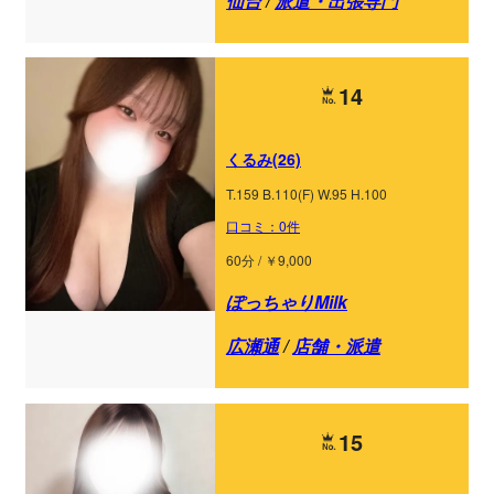
仙台
/
派遣・出張専門
14
くるみ(26)
T.159 B.110(F) W.95 H.100
口コミ：0件
60分 / ￥9,000
ぽっちゃりMilk
広瀬通
/
店舗・派遣
15