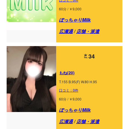
60分 / ￥9,000
ぽっちゃりMilk
広瀬通
/
店舗・派遣
34
もね(20)
T.155 B.95(F) W.80 H.95
口コミ：0件
60分 / ￥9,000
ぽっちゃりMilk
広瀬通
/
店舗・派遣