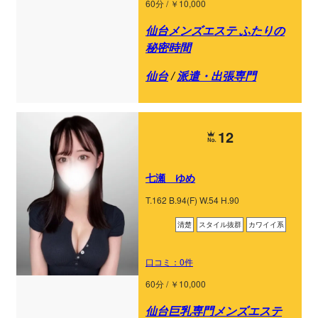
60分 / ￥10,000
仙台メンズエステ ふたりの
秘密時間
仙台
/
派遣・出張専門
12
七瀬 ゆめ
T.162 B.94(F) W.54 H.90
清楚
スタイル抜群
カワイイ系
口コミ：0件
60分 / ￥10,000
仙台巨乳専門メンズエステ