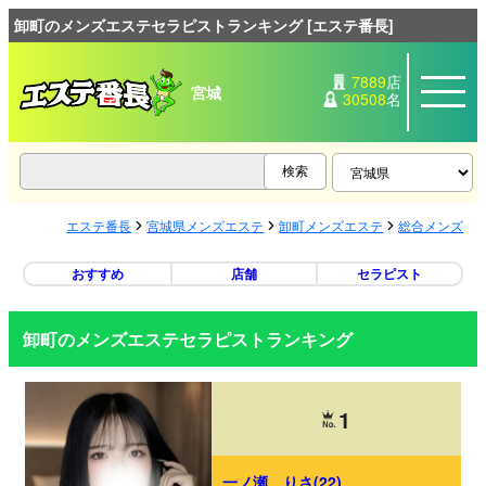
卸町のメンズエステセラピストランキング [エステ番長]
7889
店
宮城
30508
名
エステ番長
宮城県メンズエステ
卸町メンズエステ
総合メンズエ
おすすめ
店舗
セラピスト
卸町のメンズエステセラピストランキング
1
一ノ瀬 りさ(22)