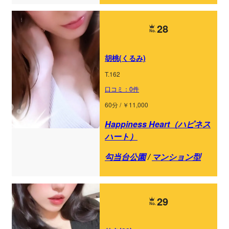
28
胡桃(くるみ)
T.162
口コミ：0件
60分 / ￥11,000
Happiness Heart（ハピネス
ハート）
勾当台公園
/
マンション型
29