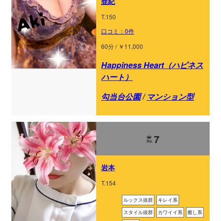
亜紀
T.150
口コミ：0件
60分 / ￥11,000
Happiness Heart（ハピネス
ハート）
勾当台公園
/
マンション型
7
岩本
T.154
ルックス抜群
キレイ系
スタイル抜群
カワイイ系
癒し系