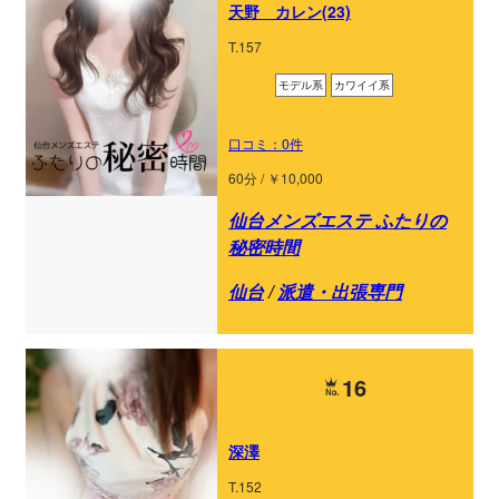
天野 カレン(23)
T.157
モデル系
カワイイ系
口コミ：0件
60分 / ￥10,000
仙台メンズエステ ふたりの
秘密時間
仙台
/
派遣・出張専門
16
深澤
T.152