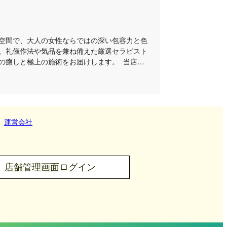
空間で、大人の女性ならではの深い包容力と色
。礼儀作法や気品を兼ね備えた厳選セラピスト
の癒しと極上の施術をお届けします。 当店
々としたラグジュアリーな空間で、極上の安ら
けるリラクゼーションサロンです。高級店にふ
がらも、お客様に寄り添い、ご利用いただきや
提供しております。 施術の際には、事前のカ
をしっかりと伺い、お一人おひとりのコンディ
運営会社
トメントを実施いたします。ただこなすだけの
の心と身体の双方を満たす「本物の癒し」をお
術とホスピタリティを持つセラピストが担当す
深いリラクゼーションを存分に味わえると皆様に
店舗管理画面ログイン
 24時間・年中無休で営業しておりますので、
約いただけます。美しく寛容なセラピストたち
お待ち申し上げております。