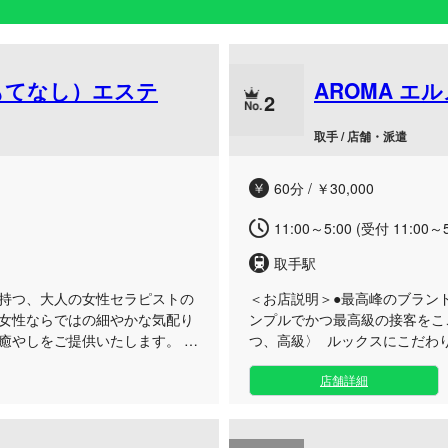
（おもてなし）エステ
AROMA エ
2
取手 / 店舗・派遣
60分 / ￥30,000
11:00～5:00 (受付 11:00～5
取手駅
持つ、大人の女性セラピストの
＜お店説明＞
●最高峰のブラン
女性ならではの細やかな気配り
ンプルでかつ最高級の接客をこ
の癒やしをご提供いたします。
つ、高級〉 ルックスにこだわ
る当サロンでは、日常の慌ただ
た精鋭を集めたお店です かつ
店舗詳細
をご用意しております。 肌に
空間をお楽しみくださいませ
、日々の疲れを芯から解きほぐ
す。ただ施術をするだけでな
特別な時間をお約束いたします。