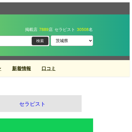
掲載店
7889
店
セラピスト
30508
名
ン
新着情報
口コミ
セラピスト