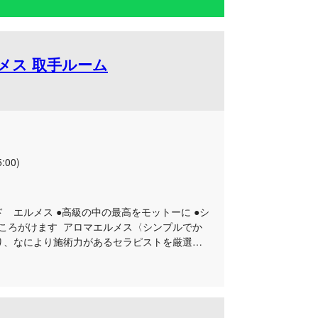
ルメス 取手ルーム
:00)
ド エルメス ●高級の中の最高をモットーに ●シ
ころがけます アロマエルメス〈シンプルでか
り、なにより施術力があるセラピストを厳選し
、高級を意識したこだわりのあるセラピストとの