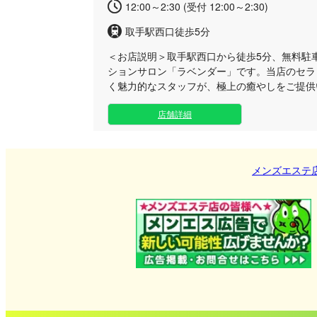
12:00～2:30 (受付 12:00～2:30)
取手駅西口徒歩5分
＜お店説明＞
取手駅西口から徒歩5分、無料駐
ションサロン「ラベンダー」です。当店のセラ
く魅力的なスタッフが、極上の癒やしをご提供
ってお勧めするのは、たっぷりの泡で全身を優
店舗詳細
心地よい指圧とアロマオイルを使用したリンパ
なコースです。60分から120分までご用意し
具合に合わせてお選びいただけます。また、お
リフレッシュできる30分の洗体コースもござい
メンズエステ
分までとなっておりますので、お仕事帰りが遅
レッシュにも最適です。日常の喧騒から離れ、
質な空間をご用意してお待ちしております。ぜ
しをご体感ください。