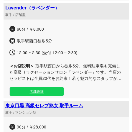
定で実現いたしました。 施術前には丁寧なカウンセリングを
Lavender（ラベンダー）
実施し、その日のご体調やご要望に合わせた最適なトリート
取手 / 店舗型
メントをご提案させていただきます。 日常の喧騒から離れた
広々としたプライベート空間で、ゆったりとした安らぎのひ
60分 / ￥8,000
とときをお過ごしください。セラピストの才覚を存分に味わ
える、充実の90分コースが特におすすめです。 年中無休・
取手駅西口徒歩5分
24時間営業で、皆様のいつでも癒されたいという思いにお応
えいたします。ご来店を心よりお待ち申し上げております。
12:00 ~ 2:30 (受付 12:00 ~ 2:30)
＜お店説明＞
取手駅西口から徒歩5分、無料駐車場も完備し
た高級リラクゼーションサロン「ラベンダー」です。当店の
セラピストは全員20代をお約束！若く魅力的なスタッフが、
極上の癒やしをご提供いたします。 当店が自信を持ってお勧
めするのは、たっぷりの泡で全身を優しく包み込む「泡泡洗
店舗詳細
体」に、心地よい指圧とアロマオイルを使用したリンパマッ
サージを組み合わせた贅沢なコースです。60分から120分ま
東京目黒 高級セレブ熟女 取手ルーム
でご用意しておりますので、その日のお疲れ具合に合わせて
取手 / マンション型
お選びいただけます。また、お時間がない方のためにサクッ
とリフレッシュできる30分の洗体コースもございます。 営業
90分 / ￥28,000
時間は翌朝2時30分までとなっておりますので、お仕事帰り