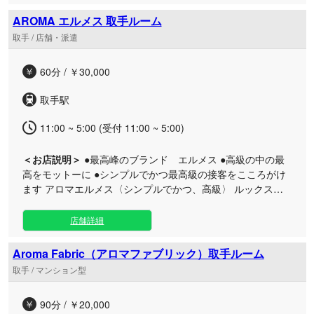
の慌ただしさを忘れさせる洗練されたプライベート空間をご
用意しております。 肌に触れる柔らかな感触と丁寧なトリー
AROMA エルメス 取手ルーム
トメントは、日々の疲れを芯から解きほぐし、心身ともに深
取手 / 店舗・派遣
いリラックス状態へと導きます。ただ施術をするだけでな
く、お客様の心まで温かく包み込むような、特別な時間をお
60分 / ￥30,000
約束いたします。 大人の男性にふさわしい、穏やかで上質な
ひとときをぜひ当サロンでご体感くださいませ。皆様のお越
取手駅
しを心よりお待ち申し上げております。
11:00 ~ 5:00 (受付 11:00 ~ 5:00)
＜お店説明＞
●最高峰のブランド エルメス ●高級の中の最
高をモットーに ●シンプルでかつ最高級の接客をこころがけ
ます アロマエルメス〈シンプルでかつ、高級〉 ルックスに
こだわり、なにより施術力があるセラピストを厳選した精鋭
を集めたお店です かつ、高級を意識したこだわりのあるセラ
店舗詳細
ピストとの空間をお楽しみくださいませ
Aroma Fabric（アロマファブリック）取手ルーム
取手 / マンション型
90分 / ￥20,000