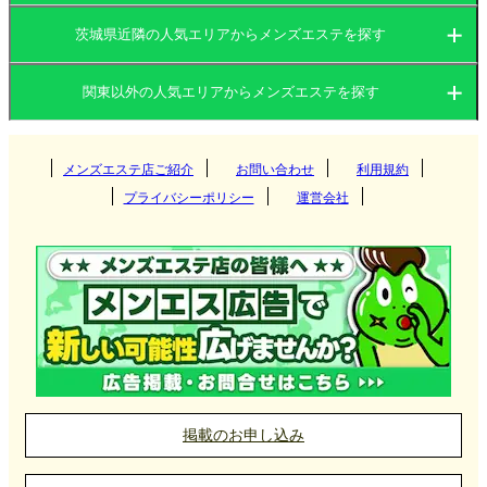
な空間を提供しています。大都市圏ほど店舗数は多
くありませんが、その分地域密着型で利用しやすい
茨城県近隣の人気エリアからメンズエステを探す
茨城県
群馬県
お店が多い点が魅力です。
関東以外の人気エリアからメンズエステを探す
茨城県
栃木県
東京都
取手のメンズエステ店は、静かな環境で本格的なマ
ッサージが受けられる店舗が中心で、都心部と比較
関西
群馬県
神奈川県
メンズエステ店ご紹介
お問い合わせ
千葉県
利用規約
つくば
すると価格帯もリーズナブルです。仕事帰りや休日
プライバシーポリシー
運営会社
に、癒しを求めて訪れる人が多い地域です。
埼玉県
東海
栃木県
筑西
大阪府
京都府
高崎
北海道・東北
東京都
守谷
兵庫県
滋賀県
伊勢崎
愛知県
岐阜県
宇都宮
神栖
取手メンズエステ店の選び方
九州・沖縄
神奈川県
奈良県
和歌山県
太田
三重県
静岡県
那須塩原
北海道
岩手県
新宿
取手は都市部からのアクセスが便利でありながら、
取手
前橋
中国
千葉県
栃木・佐野・足利
宮城県
山形県
吉祥寺
福岡県
大分県
横浜
周辺には自然が広がる穏やかな環境が魅力です。そ
掲載のお申し込み
土浦
館林
小山
北陸・甲信越
のため、都会の喧騒を離れた癒しのひとときを味わ
埼玉県
秋田県
青森県
府中
長崎県
宮崎県
新横浜
岡山県
広島県
千葉