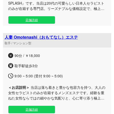
SPLASH』です。当店は20代の可愛らしい日本人セラピスト
のみが在籍する専門店。リーズナブルな価格設定で、極上の
癒やしと圧倒的な非日常空間をお届けいたします。 日々の疲
れやストレスを抱えるお客様へ、当店ならではの超濃厚なオ
店舗詳細
リジナル施術メニューをご用意しております。選び抜かれた
可憐なセラピストたちが、真心を込めたおもてなしと確かな
技術で、心身ともに満たされる至福のひとときをご提供いた
人妻 Omotenashi（おもてなし）エステ
します。 毎日ご利用いただけるお得な割引キャンペーンを多
取手 / マンション型
数ご用意しているほか、各種キャッシュレス決済にも対応し
ており、お仕事帰りなどにもお気軽にお立ち寄りいただけま
90分 / ￥18,000
す。年末年始も休まず営業しておりますので、ご自身のライ
フスタイルに合わせていつでも癒やしを求めにいらしてくだ
取手駅徒歩3分
さい。 極上のリラクゼーションと心弾むような時間を、ぜひ
当店でご体感くださいませ。皆様のご来店を心よりお待ち申
9:00 ~ 5:00 (受付 9:00 ~ 5:00)
し上げております。
＜お店説明＞
当店は落ち着きと豊かな包容力を持つ、大人の
女性セラピストのみが在籍するメンズエステです。経験を重
ねた女性ならではの細やかな気配りと、心に寄り添う極上の
おもてなしで、至福の癒やしをご提供いたします。 マリアー
ジュグループが自信を持ってお届けする当サロンでは、日常
店舗詳細