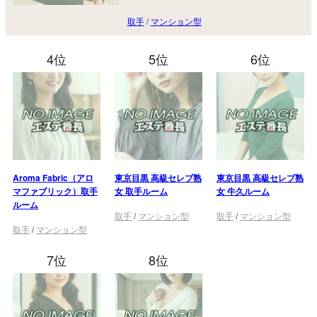
取手
/
マンション型
4位
5位
6位
Aroma Fabric（アロ
東京目黒 高級セレブ熟
東京目黒 高級セレブ熟
マファブリック）取手
女 取手ルーム
女 牛久ルーム
ルーム
取手
/
マンション型
取手
/
マンション型
取手
/
マンション型
7位
8位