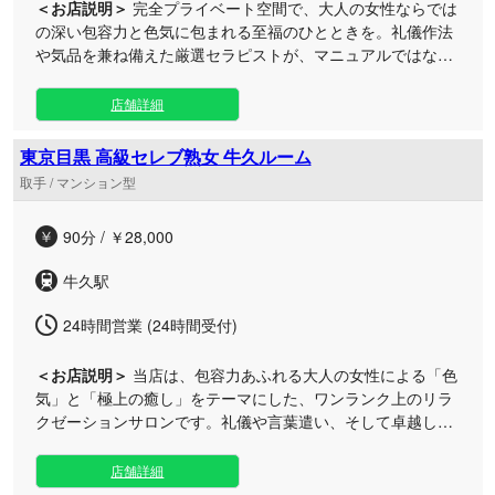
＜お店説明＞
完全プライベート空間で、大人の女性ならでは
の深い包容力と色気に包まれる至福のひとときを。礼儀作法
や気品を兼ね備えた厳選セラピストが、マニュアルではない
心からの癒しと極上の施術をお届けします。 当店は、日常の
喧騒を忘れさせる広々としたラグジュアリーな空間で、極上
店舗詳細
の安らぎを心ゆくまでお楽しみいただけるリラクゼーション
サロンです。高級店にふさわしいおもてなしを心がけながら
東京目黒 高級セレブ熟女 牛久ルーム
も、お客様に寄り添い、ご利用いただきやすい価格設定で特
取手 / マンション型
別な時間をご提供しております。 施術の際には、事前のカウ
ンセリングでお客様のご希望をしっかりと伺い、お一人おひ
90分 / ￥28,000
とりのコンディションに合わせた最適なトリートメントを実
施いたします。ただこなすだけの業務的な施術ではなく、お
牛久駅
客様の心と身体の双方を満たす「本物の癒し」をお約束いた
します。 卓越した技術とホスピタリティを持つセラピストが
24時間営業 (24時間受付)
担当する当店自慢の90分コースは、深いリラクゼーションを
存分に味わえると皆様にご好評をいただいております。 24時
＜お店説明＞
当店は、包容力あふれる大人の女性による「色
間・年中無休で営業しておりますので、お疲れを感じたらい
気」と「極上の癒し」をテーマにした、ワンランク上のリラ
つでもご予約いただけます。美しく寛容なセラピストたちと
クゼーションサロンです。礼儀や言葉遣い、そして卓越した
共に、皆様のご来店を心よりお待ち申し上げております。
技術を持つ厳選セラピストが至福の時間へ導きます。 ただの
マニュアル通りの作業ではなく、お客様一人ひとりの心と身
店舗詳細
体に深く寄り添う「本物の癒やし」を、お求めやすい価格設