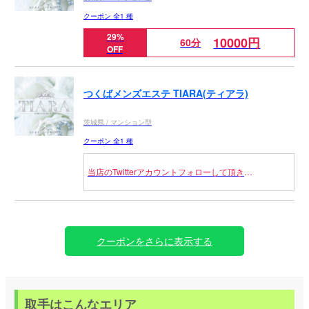
クーポン 全1 種
29%
10000円
60分
OFF
つくばメンズエステ TIARA(ティアラ)
茨城県 / マンション型
クーポン 全1 種
当店のTwitterアカウントフォローして頂き
次回入室後セラピストへフォロー画面お見せ頂き総額
から2000円OFF
※他のクーポンと併用不可、お一人様一度までとなり
ます
クーポンをさらに表示する
※金土日対象外
※18時以降対象外
※指名不可.フリー限定
取手はこんなエリア