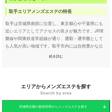
取手エリアメンズエステの特長
取手は茨城県南部に位置し、東京都心や千葉県にも
近いエリアとしてアクセスの良さが魅力です。JR常
磐線や関東鉄道常総線が通り、通勤・通学圏として
も人気が高い地域です。取手市内には自然豊かな公
園や河川敷が多く、穏やかな雰囲気が漂っていま
続き読む
す。都市部への利便性を備えつつも、落ち着いた生
活環境が特徴です。
そんな取手では、メンズエステ（メンエス）も着実
エリアからメンズエステを探す
に需要を伸ばしています。取手駅周辺や住宅街に点
Search by area
在するメンズエステ店は、マンションの一室を利用
した個室型が多く、リラックスできるプライベート
茨城県近隣の都道府県からメンズエステを探す