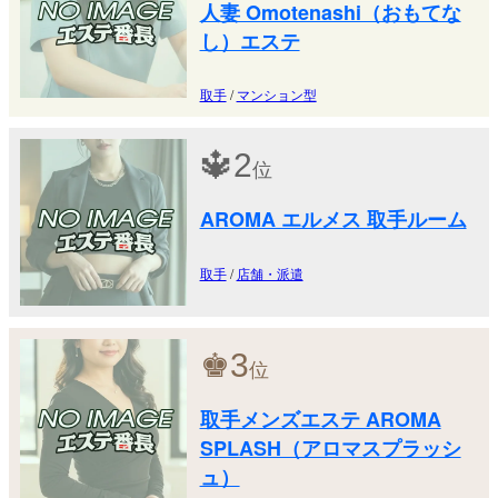
人妻 Omotenashi（おもてな
し）エステ
取手
/
マンション型
🔱
2
位
AROMA エルメス 取手ルーム
取手
/
店舗・派遣
♚
3
位
取手メンズエステ AROMA
SPLASH（アロマスプラッシ
ュ）