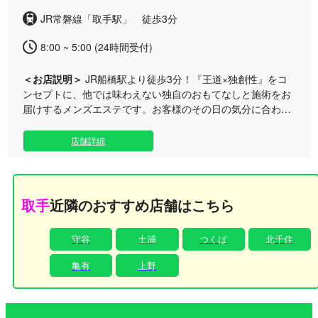
JR常磐線「取手駅」 徒歩3分
8:00 ~ 5:00 (24時間受付)
＜お店説明＞
JR船橋駅より徒歩3分！『王道×独創性』をコ
ンセプトに、他では味わえない独自のおもてなしと施術をお
届けするメンズエステです。お客様のその日の気分に合わ
せ、多彩な魅力を持つセラピストがお迎えします。 当店は、
お客様が心からくつろげる居心地の良いプライベート空間作
店舗詳細
りにこだわっております。 在籍するセラピストは、明るい笑
顔と思いやりを備えた女性ばかり。可憐な学生風、洗練され
たお姉さん風、親しみやすい素人風など、幅広いタイプのセ
ラピストが揃っておりますので、ご来店のたびに新鮮な癒し
取手
近隣のおすすめ店舗はこちら
をお楽しみいただけます。 容姿の美しさはもちろんのこと、
礼儀作法や細やかな気配り、そして心を込めたサービスに至
守谷
土浦
つくば
北千住
るまで、妥協のないクオリティを追求しております。何度で
も足を運びたくなるような、常にお客様第一の姿勢を大切に
亀有
上野
しております。 「想像よりも近い」と感じていただける絶妙
な距離感で、心身ともに満たされる至上のリラクゼーション
をご提供いたします。当店ならではの革新的な癒しを、ぜひ
ご堪能くださいませ。