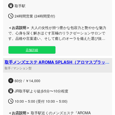
が遅くなった日や、飲み会後のリフレッシュにも最適です。
取手駅
日常の喧騒から離れ、心身ともにリラックスできる上質な空
間をご用意してお待ちしております。ぜひ一度、当店の極上
24時間営業 (24時間受付)
のおもてなしをご体感ください。
＜お店説明＞
大人の女性が持つ豊かな包容力と艶やかな魅力
で、心身を深く解きほぐす至極のリラクゼーションサロンで
す。品格や言葉遣い、そして癒しのオーラを備えた選び抜か
れたセラピストが極上の安らぎをお届けいたします。 当店で
は、決してマニュアル通りの業務的な施術ではなく、お客様
店舗詳細
の心に寄り添う温かなおもてなしを何よりも大切にしており
ます。事前の丁寧なカウンセリングを通じてご要望をしっか
取手メンズエステ AROMA SPLASH（アロマスプラッシ
りと汲み取り、お一人おひとりの状態に合わせた最適なトリ
ュ）
取手 / マンション型
ートメントをご提案いたします。 高級店に引けを取らないハ
イクオリティなサービスでありながら、日常的に通いやすい
60分 / ￥14,000
リーズナブルな価格設定を実現いたしました。特におすすめ
の90分コースでは、卓越したセンスと技術を持つセラピスト
JR取手駅より徒歩5分〜10分程度
による究極の癒しを余すところなくご体感いただけます。 日
常の喧騒から切り離された、広々と寛げる非日常のプライベ
10:00 ~ 5:00 (受付 10:00 ~ 5:00)
ート空間をご用意しております。心からリラックスできる優
雅な環境で、美しき大人の女性たちとの心安らぐ癒しの時間
＜お店説明＞
取手駅近くのメンズエステ『AROMA
を心ゆくまでお楽しみください。