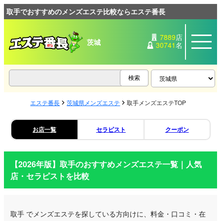
取手でおすすめのメンズエステ比較ならエステ番長
7889
店
茨城
30741
名
エステ番長
茨城県メンズエステ
取手メンズエステTOP
お店一覧
セラピスト
クーポン
【2026年版】
取手
のおすすめメンズエステ一覧｜人気
店・セラピストを比較
取手
でメンズエステを探している方向けに、料金・口コミ・在