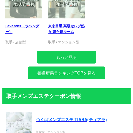
Lavender（ラベンダ
東京目黒 高級セレブ熟
ー）
女 龍ケ崎ルーム
取手
/
店舗型
取手
/
マンション型
もっと見る
都道府県ランキングTOPを見る
取手メンズエステクーポン情報
つくばメンズエステ TIARA(ティアラ)
茨城県 / マンション型