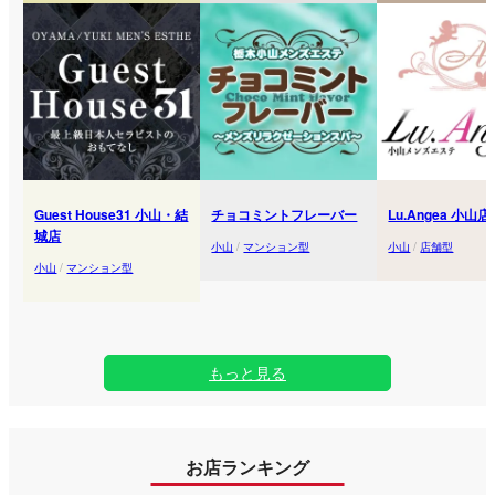
Guest House31 小山・結
チョコミントフレーバー
Lu.Angea 小山店
城店
小山
/
マンション型
小山
/
店舗型
小山
/
マンション型
もっと見る
お店ランキング