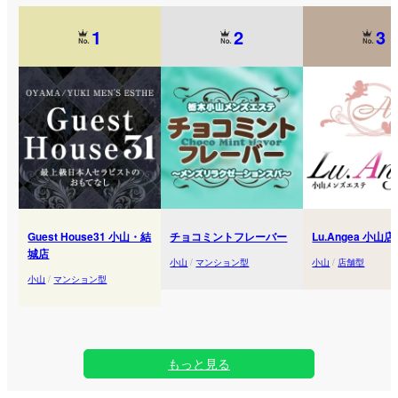
1
2
3
Guest House31 小山・結
チョコミントフレーバー
Lu.Angea 小山店
城店
小山
/
マンション型
小山
/
店舗型
小山
/
マンション型
もっと見る