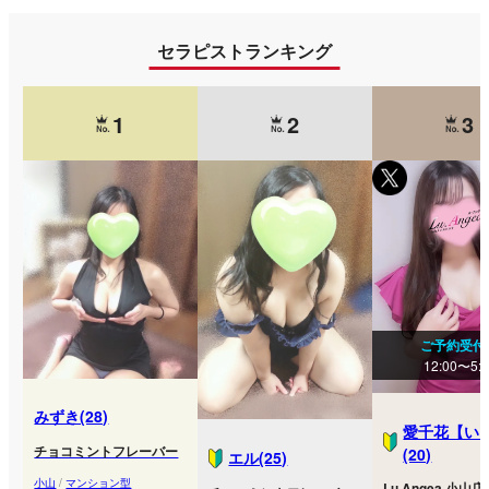
セラピストランキング
1
2
3
ご予約受付
12:00〜5:
みずき(28)
愛千花【い
チョコミントフレーバー
(20)
エル(25)
小山
/
マンション型
Lu.Angea 小山店