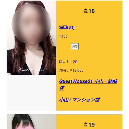
18
深田(34)
T.156
清楚
口コミ：0件
70分 / ￥12,000
Guest House31 小山・結城
店
小山
/
マンション型
19