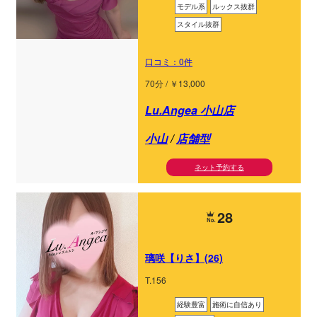
モデル系
ルックス抜群
スタイル抜群
口コミ：0件
70分 / ￥13,000
Lu.Angea 小山店
小山
/
店舗型
ネット予約する
28
璃咲【りさ】(26)
T.156
経験豊富
施術に自信あり