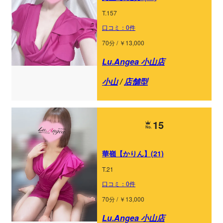
T.157
口コミ：0件
70分 / ￥13,000
Lu.Angea 小山店
小山
/
店舗型
15
華嶺【かりん】(21)
T.21
口コミ：0件
70分 / ￥13,000
Lu.Angea 小山店