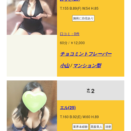
T.155 B.89(F) W.54 H.85
施術に自信あり
口コミ：0件
60分 / ￥12,000
チョコミントフレーバー
小山
/
マンション型
2
エル(25)
T.160 B.92(E) W.60 H.89
業界未経験
黒髪美人
清楚