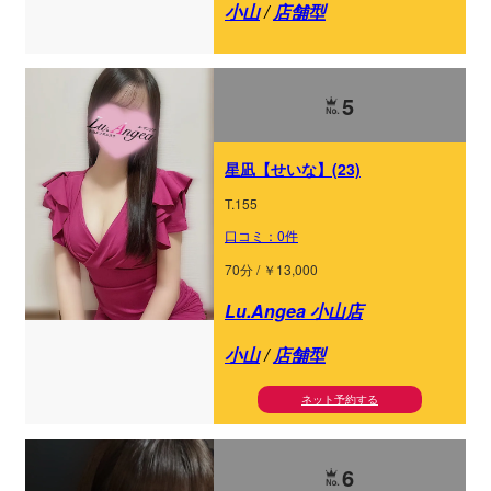
小山
/
店舗型
5
星凪【せいな】(23)
T.155
口コミ：0件
70分 / ￥13,000
Lu.Angea 小山店
小山
/
店舗型
ネット予約する
6