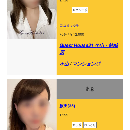
セクシー系
口コミ：0件
70分 / ￥12,000
Guest House31 小山・結城
店
小山
/
マンション型
8
原田(35)
T.155
癒し系
おっとり