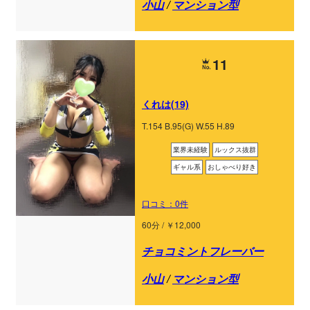
小山
/
マンション型
11
くれは(19)
T.154 B.95(G) W.55 H.89
業界未経験
ルックス抜群
ギャル系
おしゃべり好き
口コミ：0件
60分 / ￥12,000
チョコミントフレーバー
小山
/
マンション型