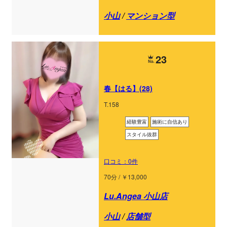
小山
/
マンション型
23
春【はる】(28)
T.158
経験豊富
施術に自信あり
スタイル抜群
口コミ：0件
70分 / ￥13,000
Lu.Angea 小山店
小山
/
店舗型