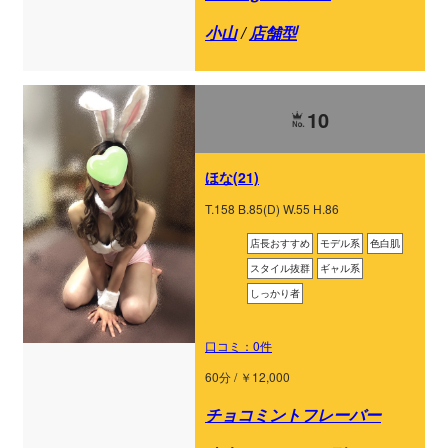
小山
/
店舗型
10
ほな(21)
T.158 B.85(D) W.55 H.86
店長おすすめ
モデル系
色白肌
スタイル抜群
ギャル系
しっかり者
口コミ：0件
60分 / ￥12,000
チョコミントフレーバー