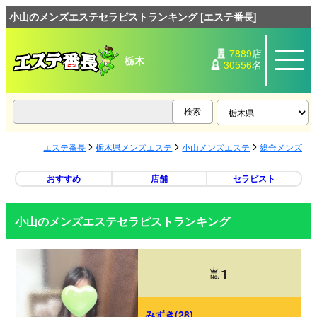
小山のメンズエステセラピストランキング [エステ番長]
7889
店
栃木
30556
名
エステ番長
栃木県メンズエステ
小山メンズエステ
総合メンズエ
おすすめ
店舗
セラピスト
小山のメンズエステセラピストランキング
1
みずき(28)