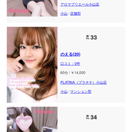
アロマプリエール小山店
小山
/
店舗型
33
のえる(20)
口コミ：0件
60分 / ￥14,000
PLATINA（プラチナ）小山店
小山
/
マンション型
34