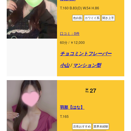
T.160 B.83(D) W.54 H.86
色白肌
カワイイ系
聞き上手
口コミ：0件
60分 / ￥12,000
チョコミントフレーバー
小山
/
マンション型
27
羽那【はな】
T.165
店長おすすめ
業界未経験