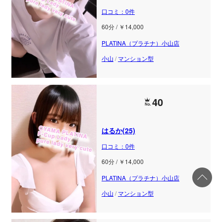
口コミ：0件
60分 / ￥14,000
PLATINA（プラチナ）小山店
小山
/
マンション型
40
はるか(25)
口コミ：0件
60分 / ￥14,000
PLATINA（プラチナ）小山店
小山
/
マンション型