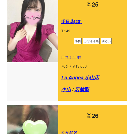
25
明日花(20)
T.149
小柄
カワイイ系
明るい
口コミ：0件
70分 / ￥13,000
Lu.Angea 小山店
小山
/
店舗型
26
ゆめ(22)