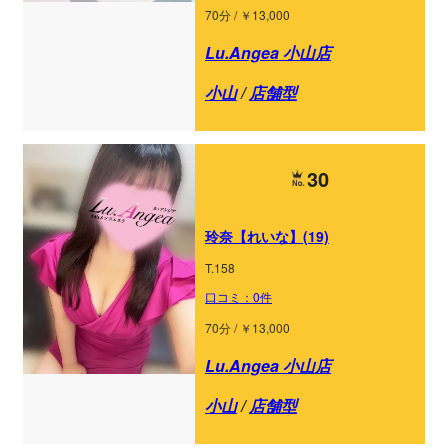
70分 / ￥13,000
Lu.Angea 小山店
小山
/
店舗型
30
玲奈【れいな】(19)
T.158
口コミ：0件
70分 / ￥13,000
Lu.Angea 小山店
小山
/
店舗型