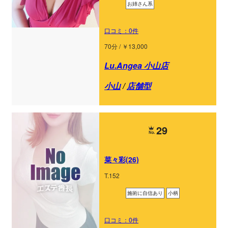
お姉さん系
口コミ：0件
70分 / ￥13,000
Lu.Angea 小山店
小山
/
店舗型
29
菜々彩(26)
T.152
施術に自信あり
小柄
口コミ：0件