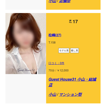
小山
/
店舗型
17
松嶋(27)
T.158
モデル系
癒し系
口コミ：0件
70分 / ￥12,000
Guest House31 小山・結城
店
小山
/
マンション型