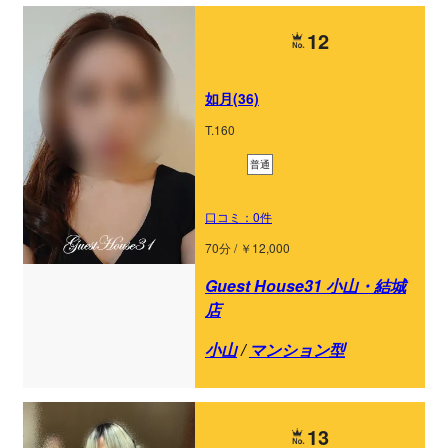
12
如月(36)
T.160
普通
口コミ：0件
70分 / ￥12,000
Guest House31 小山・結城
店
小山
/
マンション型
13