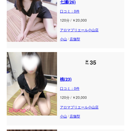
七瀬(26)
口コミ：0件
120分 / ￥20,000
アロマプリエール小山店
小山
/
店舗型
35
桃(23)
口コミ：0件
120分 / ￥20,000
アロマプリエール小山店
小山
/
店舗型