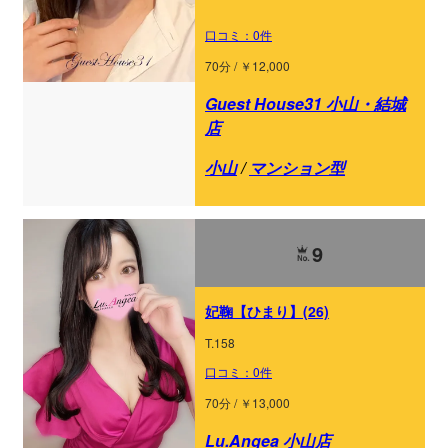
口コミ：0件
70分 / ￥12,000
Guest House31 小山・結城
店
小山
/
マンション型
9
妃鞠【ひまり】(26)
T.158
口コミ：0件
70分 / ￥13,000
Lu.Angea 小山店