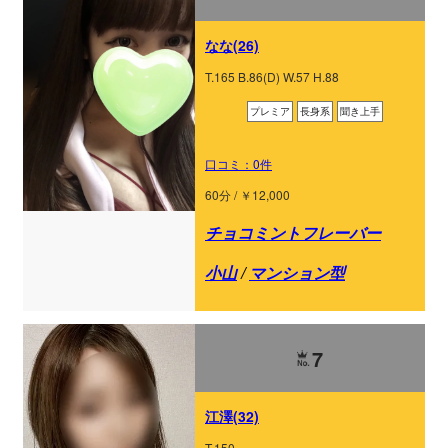
なな(26)
T.165 B.86(D) W.57 H.88
プレミア
長身系
聞き上手
口コミ：0件
60分 / ￥12,000
チョコミントフレーバー
小山
/
マンション型
7
江澤(32)
T.150