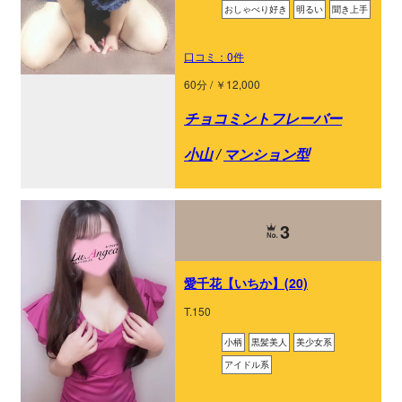
おしゃべり好き
明るい
聞き上手
口コミ：0件
60分 / ￥12,000
チョコミントフレーバー
小山
/
マンション型
3
愛千花【いちか】(20)
T.150
小柄
黒髪美人
美少女系
アイドル系