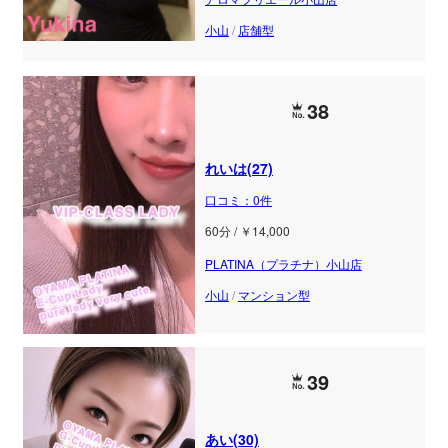
小山
/
店舗型
38
れいは(27)
口コミ：0件
60分 / ￥14,000
PLATINA（プラチナ）小山店
小山
/
マンション型
39
あい(30)