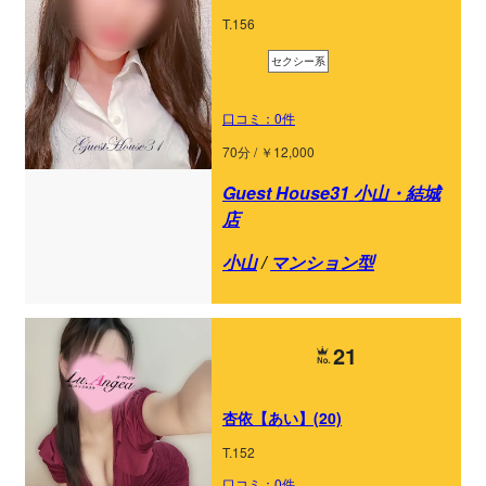
T.156
セクシー系
口コミ：0件
70分 / ￥12,000
Guest House31 小山・結城
店
小山
/
マンション型
21
杏依【あい】(20)
T.152
口コミ：0件