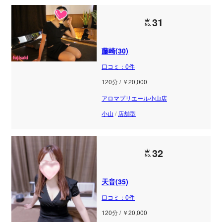
31
藤崎(30)
口コミ：0件
120分 / ￥20,000
アロマプリエール小山店
小山
/
店舗型
32
天音(35)
口コミ：0件
120分 / ￥20,000