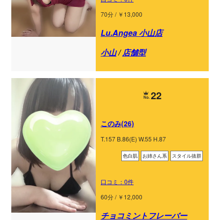
70分 / ￥13,000
Lu.Angea 小山店
小山
/
店舗型
22
このみ(26)
T.157 B.86(E) W.55 H.87
色白肌
お姉さん系
スタイル抜群
口コミ：0件
60分 / ￥12,000
チョコミントフレーバー