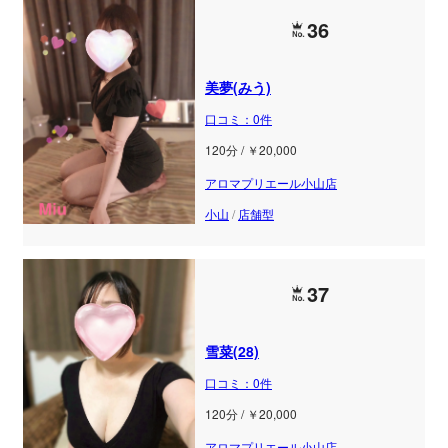
36
美夢(みう)
口コミ：0件
120分 / ￥20,000
アロマプリエール小山店
小山
/
店舗型
37
雪菜(28)
口コミ：0件
120分 / ￥20,000
アロマプリエール小山店