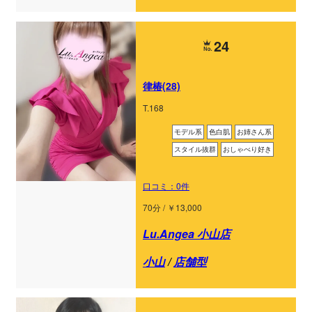
24
律椿(28)
T.168
モデル系
色白肌
お姉さん系
スタイル抜群
おしゃべり好き
口コミ：0件
70分 / ￥13,000
Lu.Angea 小山店
小山
/
店舗型