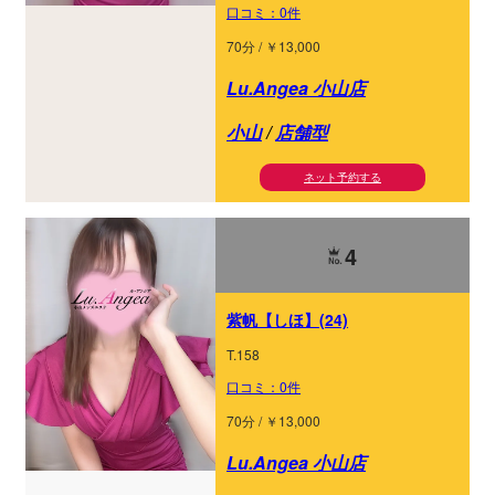
口コミ：0件
70分 / ￥13,000
Lu.Angea 小山店
小山
/
店舗型
ネット予約する
4
紫帆【しほ】(24)
T.158
口コミ：0件
70分 / ￥13,000
Lu.Angea 小山店