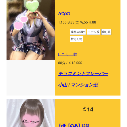
かなの
T.166 B.83(C) W.55 H.88
業界未経験
モデル系
癒し系
甘えん坊
口コミ：0件
60分 / ￥12,000
チョコミントフレーバー
小山
/
マンション型
14
乃亜【のあ】(23)