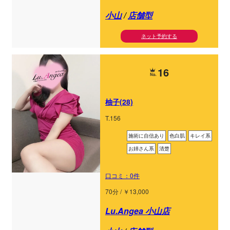
小山
/
店舗型
ネット予約する
16
柚子(28)
T.156
施術に自信あり
色白肌
キレイ系
お姉さん系
清楚
口コミ：0件
70分 / ￥13,000
Lu.Angea 小山店