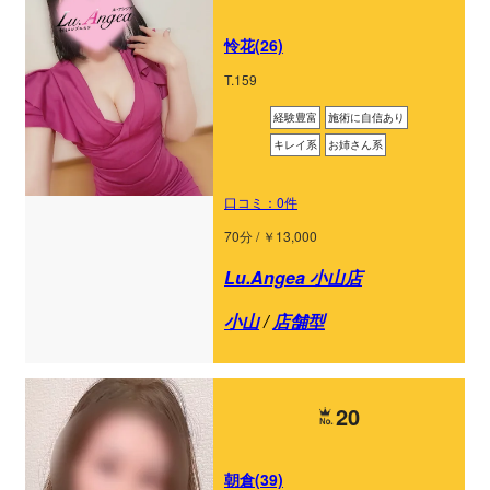
怜花(26)
T.159
経験豊富
施術に自信あり
キレイ系
お姉さん系
口コミ：0件
70分 / ￥13,000
Lu.Angea 小山店
小山
/
店舗型
20
朝倉(39)