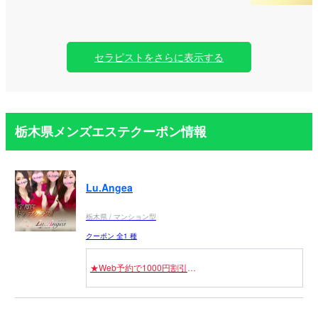
セラピストをさらに表示する
栃木県メンズエステクーポン情報
Lu.Angea
栃木県 / マンション型
クーポン 全1 種
★Web予約で1000円割引
★当店ご利用が初めてのお客様ご新規様1000円割引