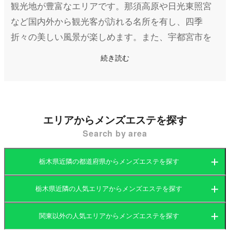
観光地が豊富なエリアです。那須高原や日光東照宮
など国内外から観光客が訪れる名所を有し、四季
折々の美しい風景が楽しめます。また、宇都宮市を
中心に栃木県全体で豊かなグルメ文化が広がり、中
続き読む
でも餃子は全国的に有名です。
そんな栃木県には、観光客や地元の住民がリフレッ
シュするためのメンズエステ（メンエス）店も数多
エリアからメンズエステを探す
く展開されています。特に宇都宮市や小山市、栃木
Search by area
市といったエリアを中心に店舗が集まっており、マ
ンション型や店舗型、出張型などさまざまなスタイ
栃木県近隣の都道府県からメンズエステを探す
ルのメンズエステが存在します。
栃木県近隣の人気エリアからメンズエステを探す
栃木県内のメンズエステは、静かな環境やリラック
茨城県
群馬県
スできる空間を重視した店舗が多く、観光や仕事で
関東以外の人気エリアからメンズエステを探す
茨城県
栃木県
東京都