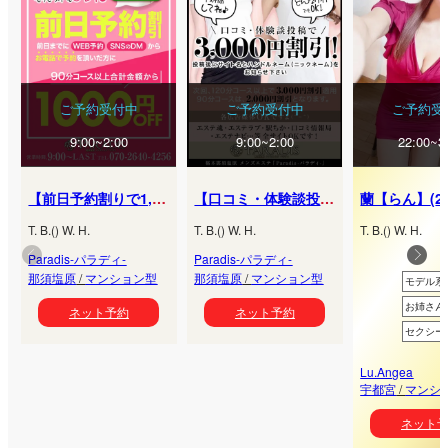
ご予約受付中
ご予約受付中
ご予約受
9:00~2:00
9:00~2:00
22:00~3
【前日予約割りで1,000円割引＆オキニをＧＥＴ！】
【口コミ・体験談投稿で最大3,000円割引】
蘭【らん】
(
2
T.
B.
(
) W.
H.
T.
B.
(
) W.
H.
T.
B.
(
) W.
H.
Paradis-パラディ-
Paradis-パラディ-
那須塩原
/
マンション型
那須塩原
/
マンション型
モデル系
お姉さん
ネット予約
ネット予約
セクシー
Lu.Angea
宇都宮
/
マンシ
ネット