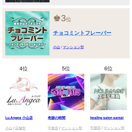
♚
3
位
チョコミントフレーバー
小山
/
マンション型
4位
5位
6位
Lu.Angea 小山店
奇跡の時間
healing salon santai
宇都宮
/
マンション型
小山
/
店舗型
宇都宮
/
マンション型