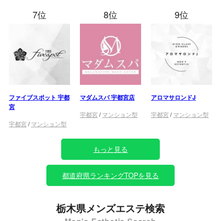
7位
8位
9位
ファイブスポット 宇都
マダムスパ 宇都宮店
アロマサロンドJ
宮
宇都宮
/
マンション型
宇都宮
/
マンション型
宇都宮
/
マンション型
もっと見る
都道府県ランキングTOPを見る
栃木県メンズエステ検索