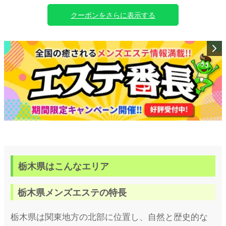
※割引の併用(Web予約)
クーポンをさらに表示する
♡ご新規様 極液RICH90分以上
♡リピーター様 極液VIP100分以上
上記が兼用のご利用になります!!
栃木県はこんなエリア
栃木県メンズエステの特長
栃木県は関東地方の北部に位置し、自然と歴史的な