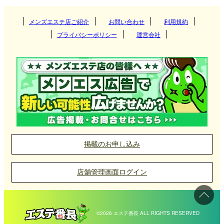
疲れた体を癒やすための利用者が多いのが特徴で
す。
関西
群馬県
神奈川県
メンズエステ店ご紹介
お問い合わせ
千葉県
利用規約
つくば
プライバシーポリシー
運営会社
埼玉県
東海
栃木県
筑西
大阪府
京都府
高崎
栃木県メンズエステ店の選び方
北海道・東北
東京都
守谷
兵庫県
滋賀県
伊勢崎
愛知県
岐阜県
宇都宮
栃木県は都会の喧騒から離れた静かな環境が特徴で
神栖
九州・沖縄
神奈川県
奈良県
和歌山県
太田
三重県
静岡県
那須塩原
北海道
岩手県
新宿
す。メンズエステ店もその雰囲気を活かして、リラ
ックスできる空間づくりに力を入れています。施術
取手
前橋
中国
千葉県
栃木・佐野・足利
宮城県
山形県
吉祥寺
福岡県
大分県
横浜
ルームは緑や木の温もりを感じるようなデザインが
掲載のお申し込み
土浦
館林
小山
北陸・甲信越
取り入れられていることが多く、心身ともに癒やし
埼玉県
秋田県
青森県
府中
長崎県
宮崎県
新横浜
岡山県
広島県
千葉
を提供しています。
店舗管理画面ログイン
日立
福島県
町田
四国
熊本県
鹿児島県
川崎
山口県
鳥取県
松戸
石川県
富山県
大宮
水戸
中野
沖縄県
佐賀県
伊勢佐木長者町
島根県
柏
福井県
新潟県
浦和
愛媛県
香川県
宇都宮市を中心とした繁華街エリアではマンション
©2026 エステ番長 ALL RIGHTS RESERVED