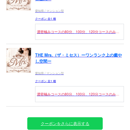
愛知県 / マンション型
クーポン 全1 種
濃密極みコースの80分、100分、120分コースのみに
なります！
（併用不可）
申告制のクーポンになりますのでご利用の際は【前日
予約割】とお伝えください。
THE Mrs.（ザ・ミセス）ーワンランク上の癒や
前日の23：59分までのご予約にご利用ください。
し空間ー
愛知県 / マンション型
クーポン 全1 種
濃密極みコースの80分、100分、120分コースのみと
なります。
（併用不可）
🔰マークの付いたセラピストのみ適応！！
申告制のクーポンになりますのでご利用の際は【新人
割】とお伝えください。
クーポンをさらに表示する