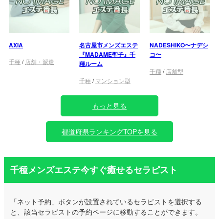
AXIA
名古屋市メンズエステ
NADESHIKO〜ナデシ
『MADAME聖子』千
コ〜
千種
/
店舗・派遣
種ルーム
千種
/
店舗型
千種
/
マンション型
もっと見る
都道府県ランキングTOPを見る
千種メンズエステ今すぐ癒せるセラピスト
「ネット予約」ボタンが設置されているセラピストを選択する
と、該当セラピストの予約ページに移動することができます。