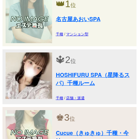
👑
1
位
名古屋あおいSPA
千種
/
マンション型
🔱
2
位
HOSHIFURU SPA（星降るス
パ）千種ルーム
千種
/
店舗・派遣
♚
3
位
Cucue（きゅきゅ）千種・今