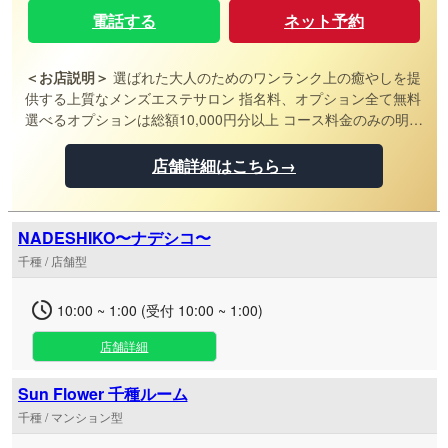
電話する
ネット予約
＜お店説明＞
選ばれた大人のためのワンランク上の癒やしを提
供する上質なメンズエステサロン 指名料、オプション全て無料
選べるオプションは総額10,000円分以上 コース料金のみの明朗
会計ぽっきり価格
店舗詳細はこちら→
NADESHIKO〜ナデシコ〜
千種 / 店舗型
10:00 ~ 1:00 (受付 10:00 ~ 1:00)
店舗詳細
Sun Flower 千種ルーム
千種 / マンション型