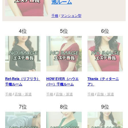
池ルーム
千種
/
マンション型
4位
5位
6位
Ref-Rela（リフリラ）
HOW EVER（ハウエ
Titania（ティターニ
千種ルーム
バー）千種ルーム
ア）
千種
/
店舗・派遣
千種
/
店舗・派遣
千種
/
店舗・派遣
7位
8位
9位