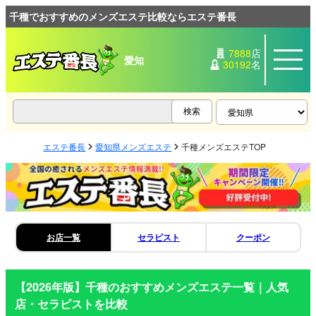
千種でおすすめのメンズエステ比較ならエステ番長
7888
店
愛知
30192
名
エステ番長
愛知県メンズエステ
千種メンズエステTOP
お店一覧
セラピスト
クーポン
【2026年版】
千種
のおすすめメンズエステ一覧｜人気
店・セラピストを比較