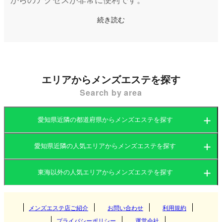
千種駅周辺は住宅街と商業施設がバランスよく配置
続き読む
されたエリアで、駅直結のショッピングモールや飲
食店が多く点在しています。一方で、池下エリアは
高級住宅地としても知られ、落ち着いた雰囲気とお
しゃれな飲食店、カフェが多いことで人気を集めて
エリアからメンズエステを探す
います。
Search by area
このような環境の中で、メンズエステ店も数多く営
愛知県近隣の都道府県からメンズエステを探す
業しており、都会の喧騒を離れてゆったりと癒しを
求めるお客様に最適な立地です。特に、池下エリア
愛知県近隣の人気エリアからメンズエステを探す
愛知県
岐阜県
には高級感のあるマンション型店舗が多く、洗練さ
東海以外の人気エリアからメンズエステを探す
れた空間での施術が特徴です。
愛知県
三重県
静岡県
関東
岐阜県
メンズエステ店ご紹介
お問い合わせ
利用規約
名古屋
プライバシーポリシー
運営会社