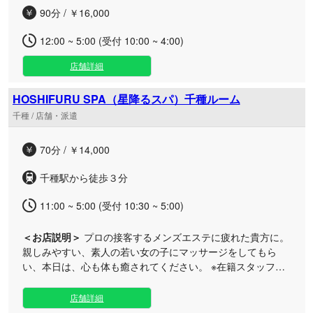
90分 / ￥16,000
12:00 ~ 5:00 (受付 10:00 ~ 4:00)
店舗詳細
HOSHIFURU SPA（星降るスパ）千種ルーム
千種 / 店舗・派遣
70分 / ￥14,000
千種駅から徒歩３分
11:00 ~ 5:00 (受付 10:30 ~ 5:00)
＜お店説明＞
プロの接客するメンズエステに疲れた貴方に。
親しみやすい、素人の若い女の子にマッサージをしてもら
い、本日は、心も体も癒されてください。 ※在籍スタッフに
は、主に、清楚な雰囲気の女性を取り揃えております。 ※そ
う！皆大好き、清楚系素人！ ※似た店名の店、どこかにあっ
店舗詳細
た？！ ※伝説が蘇る。