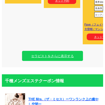
ネット予約
業界未経
長身系
ルックス
Fave（フェイ
大曽根
/
マンシ
ネット
セラピストをさらに表示する
千種メンズエステクーポン情報
THE Mrs.（ザ・ミセス）ーワンランク上の癒や
し空間ー