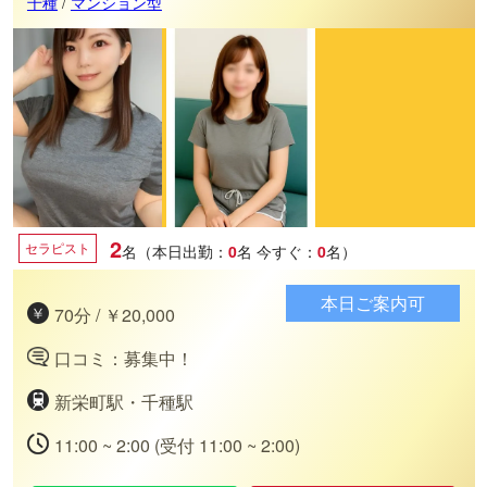
千種
/
マンション型
2
セラピスト
名（本日出勤：
0
名
今すぐ：
0
名）
本日ご案内可
70分 / ￥20,000
口コミ：募集中！
新栄町駅・千種駅
11:00 ~ 2:00 (受付 11:00 ~ 2:00)