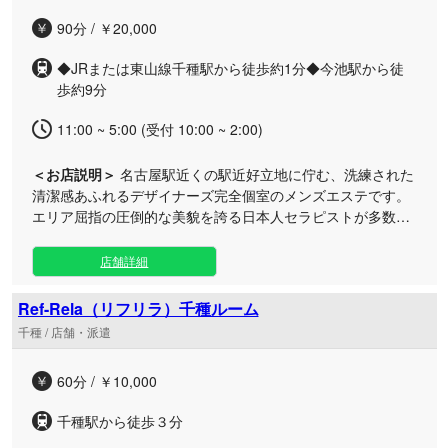
90分 / ￥20,000
◆JRまたは東山線千種駅から徒歩約1分◆今池駅から徒
歩約9分
11:00 ~ 5:00 (受付 10:00 ~ 2:00)
＜お店説明＞
名古屋駅近くの駅近好立地に佇む、洗練された
清潔感あふれるデザイナーズ完全個室のメンズエステです。
エリア屈指の圧倒的な美貌を誇る日本人セラピストが多数在
籍し、至高の非日常空間へとあなたを誘います。 丁寧な施術
と心からの優しい笑顔で、日々の仕事で蓄積した心身の疲れ
店舗詳細
をじんわりと解きほぐし、芯から満たされる極上のひととき
をお届けいたします。自分へのご褒美や休日の特別なリフレ
Ref-Rela（リフリラ）千種ルーム
ッシュに、日常の喧騒を忘れられる贅沢なプライベートタイ
千種 / 店舗・派遣
ムを過ごしてみませんか。 リアルタイムの出勤情報から、ぜ
ひあなた好みの特別なセラピストを見つけてみてください。
60分 / ￥10,000
今この瞬間も、魅力あふれる彼女たちがあなたのご来店を心
よりお待ちしております。
千種駅から徒歩３分