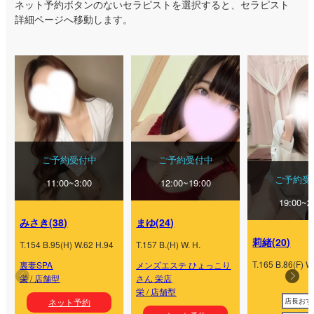
ネット予約ボタンのないセラピストを選択すると、セラピスト
詳細ページへ移動します。
ご予約受付中
ご予約受付中
ご予約受
11:00~3:00
12:00~19:00
19:00~2
みさき
(
38
)
まゆ
(
24
)
莉緒
(
20
)
T.
154
B.
95
(
H
) W.
62
H.
94
T.
157
B.
(
H
) W.
H.
T.
165
B.
86
(
F
) W
裏妻SPA
メンズエステ ひょっこり
栄
/
店舗型
さん 栄店
栄
/
店舗型
店長おす
ネット予約