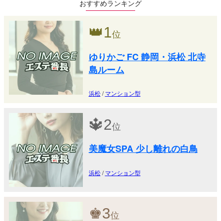
おすすめランキング
👑
1
位
ゆりかご FC 静岡・浜松 北寺
島ルーム
浜松
/
マンション型
🔱
2
位
美魔女SPA 少し離れの白鳥
浜松
/
マンション型
♚
3
位