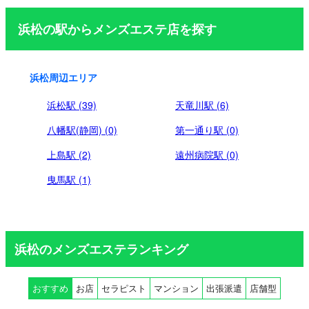
ジ
浜松の駅からメンズエステ店を探す
送
り
浜松周辺エリア
浜松駅 (39)
天竜川駅 (6)
八幡駅(静岡) (0)
第一通り駅 (0)
上島駅 (2)
遠州病院駅 (0)
曳馬駅 (1)
浜松のメンズエステランキング
おすすめ
お店
セラピスト
マンション
出張派遣
店舗型