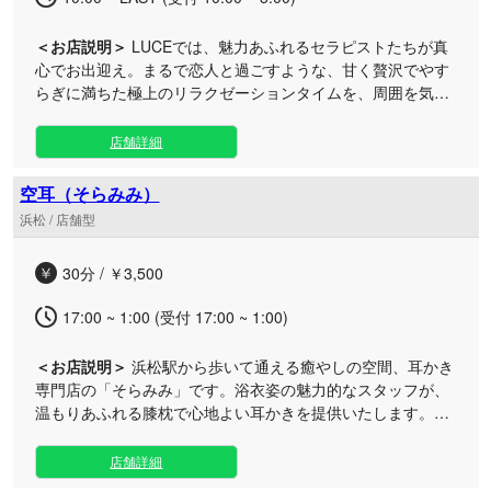
＜お店説明＞
LUCEでは、魅力あふれるセラピストたちが真
心でお出迎え。まるで恋人と過ごすような、甘く贅沢でやす
らぎに満ちた極上のリラクゼーションタイムを、周囲を気に
せず心ゆくまでご堪能いただけます。 日々の慌ただしさや日
常のストレスから解放され、心も体も芯から解きほぐされる
店舗詳細
特別な空間をご用意いたしました。 洗練されたセラピストに
よる細やかなおもてなしと、上質なプライベート空間で、あ
空耳（そらみみ）
なただけの特別なひとときをお約束します。ディープな癒や
浜松 / 店舗型
しと最高のホスピタリティをぜひご体感ください。 スタッフ
一同、皆様のご来店を心よりお待ちしております。
30分 / ￥3,500
17:00 ~ 1:00 (受付 17:00 ~ 1:00)
＜お店説明＞
浜松駅から歩いて通える癒やしの空間、耳かき
専門店の「そらみみ」です。浴衣姿の魅力的なスタッフが、
温もりあふれる膝枕で心地よい耳かきを提供いたします。性
別や年齢を問わず、どなた様も大歓迎です！ 日々の忙しさや
喧騒から少しだけ離れて、心と身体をホッと休ませてみませ
店舗詳細
んか？ 当店では、個性あふれるスタッフたちがまごころを込