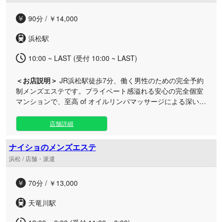
90分 / ￥14,000
浜松駅
10:00 ~ LAST (受付 10:00 ~ LAST)
＜お店説明＞
JR浜松駅徒歩7分、働く男性のための完全予約
制メンズエステです。プライベート感溢れる安心の完全個室
マンションで、至高 of オイルリンパマッサージによる深い癒
やしと心地よい幸福感をお届けいたします。 当店の施術は、
日々の疲れやストレスを優しく解きほぐし、心身ともに満た
店舗詳細
される特別なひとときを追求しております。 セラピストによ
る本日の出勤情報や、それぞれの個性が光るブログ、さらに
ナイショのメンズエステ
店長からのホットなメッセージも毎日欠かさず更新中！朝10
浜松 / 店舗・派遣
時から深夜まで、いつでも貴方のお越しを心よりお待ちして
おります。
70分 / ￥13,000
天竜川駅