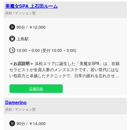
めて、お客様お一人おひとりに寄り添ったリラクゼーション
美魔女SPA 上石田ルーム
のひとときをお届けしております。 まるでお家でくつろいで
浜松 / マンション型
いるかのような安心感と、心地よい耳かきの刺激で、心身共
に癒やされる至福の時間をお過ごしいただけます。 駅から徒
90分 / ￥12,000
歩15分圏内とアクセスも良好ですので、お仕事帰りや休日の
お出かけついでなど、ぜひお気軽にお立ち寄りくださいま
上島駅
せ。 皆様のご来店を、スタッフ一同心よりお待ち申し上げて
おります。
10:00 ~ 0:00 (受付 10:00 ~ 0:00)
＜お店説明＞
浜松エリアに誕生した「美魔女SPA」は、在籍
セラピストが全員人妻のメンズエステです。若い世代にはな
い包容力と卓越したテクニックで、日常の疲れを忘れさせる
極上のリラクゼーションをお届けいたします。 プライベート
を重視した完全個室の落ち着いた空間で、大人のための特別
店舗詳細
なストレッチや丁寧なオイルトリートメントをご堪能いただ
けます。 当店が誇る美熟女セラピストたちは、細やかな気配
Damerino
りとサービス精神にあふれ、お客様お一人おひとりの心と体
浜松 / マンション型
に寄り添います。いつもとは一味違う、濃厚でディープな癒
やしの時間をリーズナブルな価格でご提供。日々の喧騒から
90分 / ￥14,000
離れ、秘密の隠れ家で至福のひとときをどうぞごゆっくりお