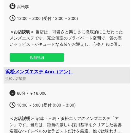
ただけます。 さらに、毎月1・4・8のつく日は特別なイベン
浜松駅
トデーを開催しているほか、平日の早い時間からお得にご利
用いただける割引プランも実施中。あなた好みのセラピスト
12:00 ~ 2:00 (受付 12:00 ~ 2:00)
が、心を込めたおもてなしでお待ちしております。
＜お店説明＞
当店は、可愛さと楽しさに徹底的にこだわった
メンズエステです。完全個室のプライベート空間で、質の高
いセラピストがキュートな衣装でお迎えし、心身ともに優し
く解きほぐされる最高の癒やしをお届けします。 洗練された
技術による丁寧な施術で、日々の疲れが溜まったお身体をす
店舗詳細
っきりとリフレッシュ。それだけでなく、お客様を自然と笑
顔にする、あまあまで温かいおもてなしを何よりも大切にし
浜松メンズエステ Ann（アン）
ています。 魅力あふれるセラピストたちとの楽しい会話や、
浜松 / 店舗型
細部までこだわり抜いた至福のケアによって、お仕事帰りの
ストレスや心の緊張もじんわりと解けていくはずです。日常
60分 / ￥16,000
の忙しさを忘れられる贅沢なプライベートサロンで、心も身
体も満たされる極上のひとときをぜひご体感ください。
10:00 ~ 5:00 (受付 9:00 ~ 3:30)
＜お店説明＞
沼津・三島・浜松エリアのメンズエステ「ア
ン」です。当店は、独自の厳しい採用基準をクリアした容姿
端麗なハイレベルのセラピストだけを厳選。他では味わえな