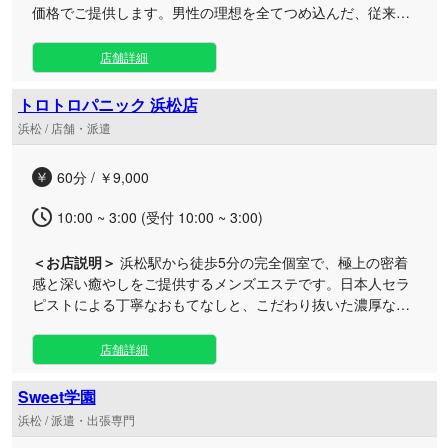
価格でご提供します。男性の理想を全てつめ込んだ、従来と
は一線を画す極上の癒やしをどうぞ。 当店では、他店で高額
になりがちなディープリンパ施術をあらかじめコース内に含
店舗詳細
めてお届け。さらに、人気の高いマイクロビキニといった特
別なオプションも、お財布に優しいリーズナブルな価格設定
トロトロパニック 浜松店
でご用意しております。高すぎる追加料金に頭を悩ませる必
浜松 / 店舗・派遣
要はもうありません。 大手出張グループだからこその高いク
オリティと安心感のもと、可愛らしい制服や華やかなチア衣
60分 / ￥9,000
装に身を包んだセラピストが、お客様だけのプライベートな
空間へと駆けつけます。日常の疲れを忘れ、心ゆくまで長濃
10:00 ~ 3:00 (受付 10:00 ~ 3:00)
密なアロマトリートメントと至福の時間をお楽しみくださ
い。皆様からのご予約を心よりお待ちしております。
＜お店説明＞
浜松駅から徒歩5分の完全個室で、極上の密着
感と深い癒やしをご提供するメンズエステです。日本人セラ
ピストによる丁寧なおもてなしと、こだわり抜いた濃厚なア
ロマ施術で、日常の疲れを芯から解きほぐします。 当店で
は、お客様の好みに寄り添う多彩な贅沢コースをご用意して
店舗詳細
おります。 特に、徹底的に深部へとアプローチする「ガチ鼠
径部リンパコース」は、これまでにない圧倒的な解放感をご
Sweet学園
堪能いただける当店のイチオシメニューです。 さらに、滑ら
浜松 / 派遣・出張専門
かな感触が癖になる贅沢な「極液」や、心地よい泡に包まれ