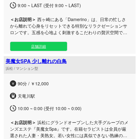
過ごしください。
9:00 ~ LAST (受付 9:00 ~ LAST)
＜お店説明＞
西ヶ崎にある「Damerino」は、日常の忙しさ
から離れて心身をリセットできる特別なリラクゼーションサ
ロンです。五感を心地よく刺激するこだわりの贅沢空間で、
別世界にいるような極上の癒しをご提供します。 当店の自慢
は、単なるマッサージにとどまらない「自分だけのプライベ
店舗詳細
ートな癒し空間」です。照明の明るさ、心地よい音楽、心を
落ち着かせる香りなど、細部まで徹底的にこだわり、お客様
美魔女SPA 少し離れの白鳥
が心からリラックスできる環境を整えております。 さらに、
浜松 / マンション型
丁寧なアロマトリートメントやマッサージ施術はもちろん、
セラピストとの温かみのある会話も魅力のひとつ。まるで親
90分 / ￥12,000
しい友人と過ごしているかのような、安心感と心地よいリズ
ムを大切にしています。 日常の喧騒から少し離れて、身体も
天竜川駅
心もすっきりとリフレッシュできる当店だけの特別な時間
を、ぜひ一度ご体感ください。皆様のご来店を心よりお待ち
10:00 ~ 0:00 (受付 10:00 ~ 0:00)
しております。
＜お店説明＞
浜松にグランドオープンした大手グループのメ
ンズエステ『美魔女Spa』です。在籍セラピストは全員が厳
選された人妻・美熟女。若い女性には真似できない熟練のテ