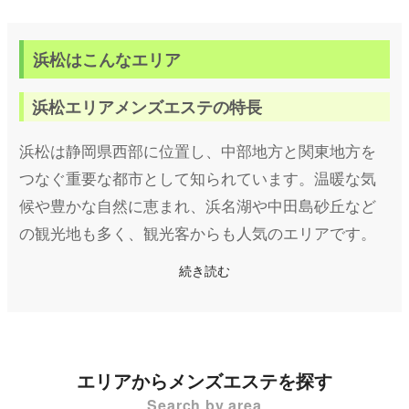
180分コース 3.8万円→3.3万円
浜松はこんなエリア
浜松エリアメンズエステの特長
浜松は静岡県西部に位置し、中部地方と関東地方を
つなぐ重要な都市として知られています。温暖な気
候や豊かな自然に恵まれ、浜名湖や中田島砂丘など
の観光地も多く、観光客からも人気のエリアです。
また、楽器やオートバイの産業が盛んで、世界的な
続き読む
企業の本社があることでも知られています。新幹線
の停車駅である浜松駅を中心に市街地が広がり、シ
ョッピングモールや飲食店も充実しています。
エリアからメンズエステを探す
そんな浜松では、リラックスや癒しを求める方に人
Search by area