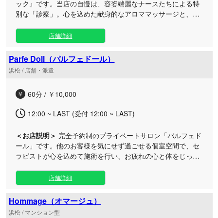
ック』です。当店の自慢は、容姿端麗なナースたちによる特
別な「診察」。心を込めた献身的なアロママッサージと、胸
が高鳴るようなドキドキ感を同時にお届けします。 日常の慌
ただしさから離れ、特別な癒やしを体験してみませんか？ 白
店舗詳細
衣に身を包んだ綺麗でチャーミングなセラピストたちが、あ
なた専属のナースとなって心身の疲れを優しくケアいたしま
Parfe Doll（パルフェドール）
す。 ただ身体をほぐすだけでなく、刺激的で胸が躍るような
浜松 / 店舗・派遣
おもてなしを徹底。二人きりの空間で繰り広げられる献身的
なトリートメントは、日々のストレスを忘れさせ、至福の高
60分 / ￥10,000
揚感をもたらします。 「贅沢にリフレッシュしたい」「いつ
もと違うドキドキ感を味わいたい」という方は、ぜひ当クリ
12:00 ~ LAST (受付 12:00 ~ LAST)
ニックへご来院ください。最高のご褒美タイムをご用意し
て、ナース一同、皆様のご来院を心よりお待ちしておりま
＜お店説明＞
完全予約制のプライベートサロン「パルフェド
す。
ール」です。他のお客様を気にせず過ごせる個室空間で、セ
ラピストが心を込めて施術を行い、お疲れの心と体をじっく
りと深い癒やしへと導きます。 お昼の12時から深夜遅くまで
（最終受付は午前2時）営業しておりますので、お仕事終わ
店舗詳細
りや1日の締めくくりなど、ご都合の良いお時間にお気軽に
お立ち寄りいただけます。 日常の喧騒から離れた贅沢な空間
Hommage（オマージュ）
で、自分だけの特別な時間をご堪能ください。皆様のご来店
浜松 / マンション型
を心よりお待ちしております。