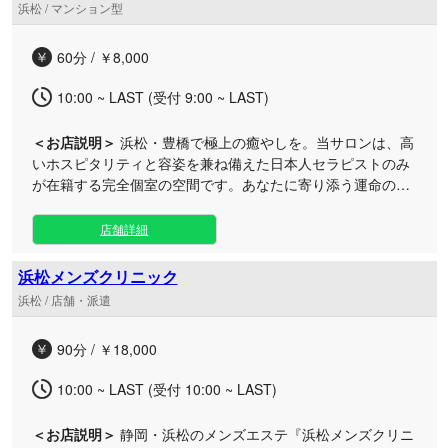
浜松 / マンション型
り添った最高峰のおもてなしでお迎えいたします。 また、贅
沢を知る大人のための特別な空間づくりにも妥協はありませ
60分 / ￥8,000
ん。毎日の除菌や徹底した衛生管理により、圧倒的な清潔感
を維持した完全個室のプライベート空間をご用意しておりま
10:00 ~ LAST (受付 9:00 ~ LAST)
す。周囲を気にせず、心身ともに満たされる極上のひととき
をお過ごしください。 全ルームに専用駐車場を完備している
＜お店説明＞
浜松・豊橋で極上の癒やしを。当サロンは、高
ため、お車でのアクセスも快適です。さらに各種カード決済
いホスピタリティと容姿を兼ね備えた日本人セラピストのみ
にも対応し、スマートにご利用いただけます。日常の忙しさ
が在籍する完全個室の空間です。あなたに寄り添う運命のセ
を忘れ、まるで王室の特別なお客様になったかのような至福
ラピストが、至高のひとときをお約束します。 使用するオイ
の時間を、ぜひご体感ください。
ルは、独自のこだわりで調合された無香料のオリジナルブレ
店舗詳細
ンド。上質な質感でお肌を包み込み、蓄積された心身の緊張
を優しく深く解きほぐします。 他人の目を気にすることのな
浜松メンズクリニック
い贅沢なプライベート空間だからこそ、手軽でありながら洗
浜松 / 店舗・派遣
練された最高級のボディトリートメントを心ゆくまでご堪能
いただけます。 「日々の疲れをリセットしたい」「自分だけ
90分 / ￥18,000
の特別な時間を過ごしたい」そんな貴方のご期待に応える、
極上のトリートメントとおもてなしをご用意してお待ちして
10:00 ~ LAST (受付 10:00 ~ LAST)
おります。
＜お店説明＞
静岡・浜松のメンズエステ『浜松メンズクリニ