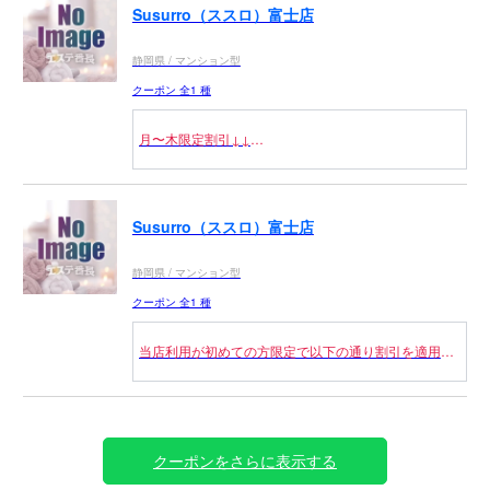
Susurro（ススロ）富士店
静岡県 / マンション型
クーポン 全1 種
月〜木限定割引↓↓
平日10時〜17時までのご利用で2000円引！
平日17時〜20時までのご利用で4000円引！
平日21時以降ご利用で3000円引！！
Susurro（ススロ）富士店
※60分or80分は適用外
静岡県 / マンション型
※90分コースは3000円引となります。
クーポン 全1 種
当店利用が初めての方限定で以下の通り割引を適用さ
せていただきます！
カスタム80分コース 2.0万円→1.9万円
90分コース 2.1万円→1.9万円
120分コース 2.7万円→2.3万円
クーポンをさらに表示する
150分コース 3.2万円→2.8万円