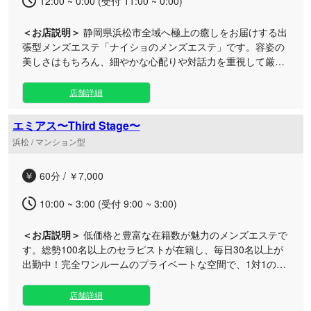
12:00 ~ 0:00 (受付 11:00 ~ 0:00)
＜お店説明＞
静岡県浜松市全域へ極上の癒しをお届けする出
張型メンズエステ「ナイショのメンズエステ」です。容姿の
美しさはもちろん、細やかな心配りや対話力を重視して厳選
したセラピストが、特別な高揚感へと導きます。 ご自宅やご
宿泊先のホテルなど、お客様だけの完全なプライベート空間
店舗詳細
だからこそ堪能できる、贅沢なリラクゼーションタイムをご
用意いたしました。 当店のセラピストは外見の麗しさだけで
エミアス〜Third Stage〜
なく、お客様の心に寄り添う高いホスピタリティを兼ね備え
浜松 / マンション型
ております。日々の慌ただしさやストレスから解放されるよ
うな、心のこもった丁寧な施術と温かいおもてなしで、至福
60分 / ￥7,000
のひとときをお約束いたします。 浜松エリアであればどこで
も派遣可能です。あなただけの秘密のサロンとして、最高峰
10:00 ~ 3:00 (受付 9:00 ~ 3:00)
の癒しを心ゆくまでお楽しみください。
＜お店説明＞
低価格と豊富な在籍数が魅力のメンズエステで
す。総勢100名以上のセラピストが在籍し、毎日30名以上が
出勤中！完全ワンルームのプライベートな空間で、1対1の贅
沢な時間を驚きのコスパでお届けします。 ショートからロン
グまでお財布に優しい料金設定に徹底的にこだわり、いつで
店舗詳細
も気軽に足を運べる身近な癒しの場を目指しています。さら