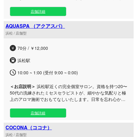
い、贅沢で特別な至福の時間をお約束いたします。 数多くの
サロンが存在する中で、私たちは何よりも「セラピストの
店舗詳細
質」に徹底的にこだわり抜いています。 外見の美しさはもち
ろんのこと、洗練されたおもてなしの心を兼ね備えた女性だ
AQUASPA （アクアスパ）
けを厳選して採用しております。高いハードルを乗り越えた
浜松 / 店舗型
プロフェッショナルな彼女たちが、お客様一人ひとりに寄り
添い、心身ともに深いリラクゼーションへと誘います。 洗練
70分 / ￥12,000
された極上のセラピストと過ごすプライベートな空間は、日
常の忙しさを忘れさせ、何物にも代えがたい特別な価値を感
浜松駅
じていただけるはずです。贅沢を極めた非日常のひととき
を、ぜひ当店でご体感ください。皆様のご来店を心よりお待
10:00 ~ 1:00 (受付 9:00 ~ 0:00)
ちしております。
＜お店説明＞
浜松駅近くの完全個室サロン。資格を持つ20〜
50代の洗練されたミセスセラピストが、細やかな気配りと極
上のアロマ施術でおもてなしいたします。日常を忘れ心から
リラックスできる大人のための贅沢な癒し空間。 清潔感あふ
れる築浅マンションの一室で、ラグジュアリーかつ落ち着い
店舗詳細
た雰囲気のなか、ゆったりとした贅沢な時間をお過ごしいた
だけます。 当店のセラピストは、しっかりとした研修を修了
COCONA（ココナ）
し、礼儀や高いマナーを身につけたプロフェッショナルの
浜松 / 店舗型