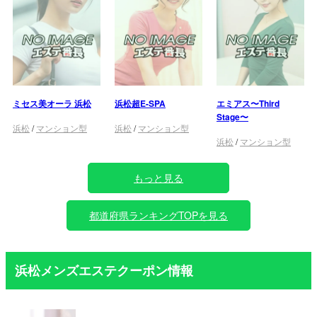
ミセス美オーラ 浜松
浜松超E-SPA
エミアス〜Third
Stage〜
浜松
/
マンション型
浜松
/
マンション型
浜松
/
マンション型
もっと見る
都道府県ランキングTOPを見る
浜松メンズエステクーポン情報