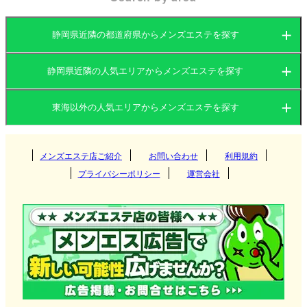
気のメンズエステ（メンエス）が多く営業していま
す。駅周辺や主要エリアでは、マンション型のプラ
静岡県近隣の都道府県からメンズエステを探す
イベートサロンや店舗型のメンズエステが展開され
ており、静かな環境でリフレッシュすることが可能
静岡県近隣の人気エリアからメンズエステを探す
愛知県
岐阜県
です。また、出張型のメンズエステも存在し、ホテ
東海以外の人気エリアからメンズエステを探す
ルや自宅で施術を受けられるサービスが充実してい
愛知県
三重県
静岡県
ます。
関東
岐阜県
メンズエステ店ご紹介
お問い合わせ
利用規約
名古屋
浜松のメンズエステでは、アロママッサージやリン
プライバシーポリシー
運営会社
パマッサージを中心に、身体の疲れを癒す施術を提
関西
三重県
錦
茨城県
群馬県
岐阜
供する店舗が多いのが特徴です。観光やビジネスで
北海道・東北
静岡県
訪れる方も利用しやすい立地や営業形態が整ってい
千種
栃木県
東京都
多治見
大阪府
京都府
松阪
ます。
栄
九州・沖縄
神奈川県
千葉県
各務原
兵庫県
滋賀県
津
北海道
岩手県
浜松
今池
埼玉県
大垣
中国
奈良県
和歌山県
桑名
宮城県
山形県
静岡