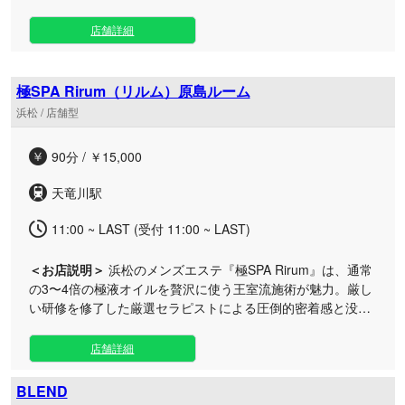
クニックを、業界最安値でご提供いたします！ 普段とは一味
違う、大人の色気あふれる極上の癒やしを体験してみません
店舗詳細
か？ 年上好きな方はもちろん、若い女性による施術に物足り
なさを感じている方にも心からご満足いただける、濃厚でサ
ービス満点な時間をお届けします。 オールマイティな技術を
極SPA Rirum（リルム）原島ルーム
持つ美熟女たちが、細やかな気配りと究極の手技で、お客様
浜松 / 店舗型
を未体験の心地よさへと誘います。誰にも邪魔されない空間
で日々の忙しさを忘れ、どうぞ心ゆくまでゆったりとお寛ぎ
90分 / ￥15,000
ください。
天竜川駅
11:00 ~ LAST (受付 11:00 ~ LAST)
＜お店説明＞
浜松のメンズエステ『極SPA Rirum』は、通常
の3〜4倍の極液オイルを贅沢に使う王室流施術が魅力。厳し
い研修を修了した厳選セラピストによる圧倒的密着感と没入
感で、至高 of 癒やしをお届けします。 当店のこだわりは、
すべてのコースにディープリンパケアが含まれていること。
店舗詳細
贅沢な極液オイルを惜しみなく使用し、お身体の深部までじ
っくりと解きほぐしていきます。技術指導と接客研修を重ね
BLEND
た洗練されたセラピストたちが、お客様お一人おひとりに寄