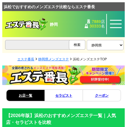
浜松でおすすめのメンズエステ比較ならエステ番長
7889
店
静岡
30333
名
エステ番長
静岡県メンズエステ
浜松メンズエステTOP
お店一覧
セラピスト
クーポン
【2026年版】
浜松
のおすすめメンズエステ一覧｜人気
店・セラピストを比較