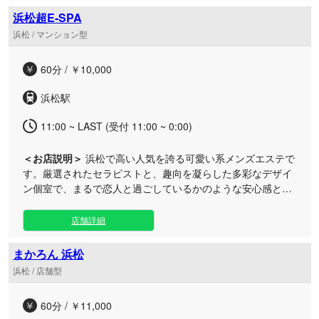
にお得に楽しめる早割や遅割のタイムサービスもご用意いた
浜松超E-SPA
しました。 架空のスタッフは一切おらず、全員がリアルに在
浜松 / マンション型
籍する個性豊かなセラピストばかり。エリア随一の圧倒的な
選択肢の中から、あなただけのお気に入りをリサーチするワ
60分 / ￥10,000
クワク感も堪能していただけます。 周囲の視線や雑音が気に
ならない完全プライベートなワンルーム空間にて、キャスト
浜松駅
と二人きりで過ごすドキドキと極上のリラクゼーションを心
ゆくまでお楽しみください。皆様の快適なメンエスライフを
11:00 ~ LAST (受付 11:00 ~ 0:00)
全力でサポートいたします。
＜お店説明＞
浜松で高い人気を誇る可愛い系メンズエステで
す。厳選されたセラピストと、趣向を凝らした多彩なデザイ
ン個室で、まるで恋人と過ごしているかのような安心感と、
至福のパーソナルな癒やしを提供いたします。 当店のルーム
は、可愛いお部屋からスタイリッシュなクールルーム、異国
店舗詳細
情緒あふれるアジアンテイストまで、気分に合わせて選べる
非日常空間をご用意。全室に駐車場を完備しており、プライ
まかろん 浜松
バシーを重視されるお客様も安心してご来店いただけます。
浜松 / 店舗型
施術には贅沢な広さの特大エステ用マットと、シャワーでサ
ッと簡単に洗い流せる最高級オイルを採用。ストレスを感じ
60分 / ￥11,000
ることなく、心ゆくまで珠玉のハンドテクニックをご堪能い