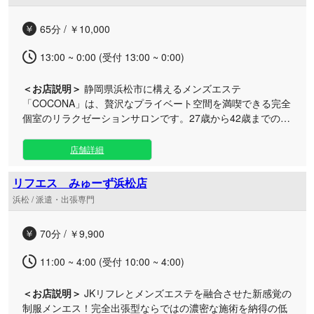
み。単なる施術にとどまらず、お客様の体調やご要望に寄り
添う丁寧なカウンセリングを行い、心と身体を芯から癒す本
65分 / ￥10,000
格アロママッサージをご提供いたします。 日々のがんばりか
ら解放され、自分を労わる特別なケアタイムをぜひご堪能く
13:00 ~ 0:00 (受付 13:00 ~ 0:00)
ださい。
＜お店説明＞
静岡県浜松市に構えるメンズエステ
「COCONA」は、贅沢なプライベート空間を満喫できる完全
個室のリラクゼーションサロンです。27歳から42歳までの、
包容力溢れる大人の女性セラピストが在籍しております。 他
のお客様と顔を合わせることのない隠れ家のような空間で、
店舗詳細
落ち着いたインテリアに囲まれながら、あなただけの特別な
ひとときをお過ごしいただけます。 洗練された技術ときめ細
リフエス みゅーず浜松店
やかなおもてなしで、日々のストレスや疲れが溜まった心と
浜松 / 派遣・出張専門
身体を芯から優しく解きほぐします。大人の男性にふさわし
い上質なケアで、至福のリフレッシュタイムをご堪能くださ
70分 / ￥9,900
い。皆様のご来店を心よりお待ちしております。
11:00 ~ 4:00 (受付 10:00 ~ 4:00)
＜お店説明＞
JKリフレとメンズエステを融合させた新感覚の
制服メンエス！完全出張型ならではの濃密な施術を納得の低