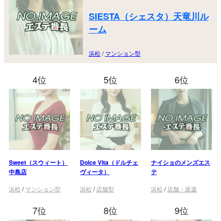
SIESTA（シェスタ）天竜川ル
ーム
浜松
/
マンション型
4位
5位
6位
Sweet（スウィート）
Dolce Vita（ドルチェ
ナイショのメンズエス
中島店
ヴィータ）
テ
浜松
/
マンション型
浜松
/
店舗型
浜松
/
店舗・派遣
7位
8位
9位