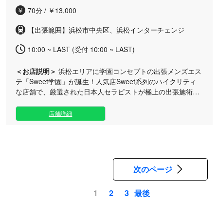
る「泡洗体」、お好みの演出を自由に組み合わせられる「ト
70分 / ￥13,000
ロ極上フル完備セレクトコース」など、他では味わえない魅
惑のシーケンスを取り揃えております。 店舗は千歳飲み屋街
【出張範囲】浜松市中央区、浜松インターチェンジ
やモール街からもすぐの好立地にあり、専用の駐車場も完
備。年中無休で深夜1時まで営業しておりますので、お仕事
10:00 ~ LAST (受付 10:00 ~ LAST)
帰りや隙間時間にも最適です。都会の喧騒を忘れる洗練され
たプライベート空間で、至高のひとときを心ゆくまでお楽し
＜お店説明＞
浜松エリアに学園コンセプトの出張メンズエス
みください。
テ「Sweet学園」が誕生！人気店Sweet系列のハイクリティ
な店舗で、厳選された日本人セラピストが極上の出張施術を
ご堪能いただけます。 日常の疲れを忘れさせる特別な世界観
と、細部まで行き届いたおもてなしをご提供いたします。 当
店舗詳細
店のセラピストは、容姿の美しさだけでなく、高い技術力と
細やかなホスピタリティを兼ね備えた自慢のメンバーのみを
厳選採用しております。ご自宅やご宿泊先のホテルなど、お
客様だけの完全プライベート空間へ迅速にお伺いいたしま
す。 他では味わえないハイクオリティなアロマオイルマッサ
次のページ
ージと、優しく寄り添う丁寧な施術で、心も身体も芯から解
きほぐされる至福のひとときをお楽しみください。 お仕事帰
最後
1
2
3
りや一日の終わりのご褒美に、贅沢な癒やしを体験してみま
ペ
せんか？ セラピスト一同、皆様からのご予約・お問い合わせ
を心よりお待ちしております。
ー