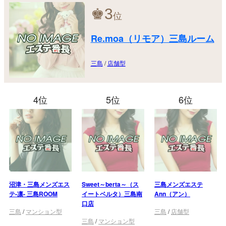
♚
3
位
Re.moa（リモア）三島ルーム
三島
/
店舗型
4位
5位
6位
沼津・三島メンズエス
Sweet～berta～（ス
三島メンズエステ
テ-凛- 三島ROOM
イートベルタ）三島南
Ann（アン）
口店
三島
/
マンション型
三島
/
店舗型
三島
/
マンション型