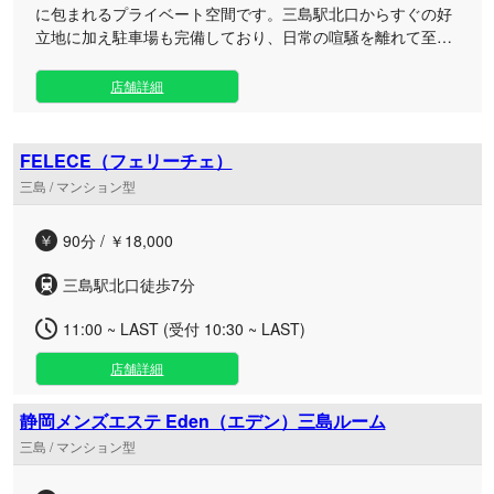
に包まれるプライベート空間です。三島駅北口からすぐの好
立地に加え駐車場も完備しており、日常の喧騒を離れて至高
のリセット体験をご提供いたします。 うさぎの愛らしさと静
謐さが調和した完全個室は、日々のお仕事や家事でお疲れの
店舗詳細
大人の方に最適な隠れ家です。心身の緊張を丁寧に解きほぐ
し、深いリラクゼーションへと導くこだわりの癒やしでおも
てなしいたします。 三島駅北口すぐというアクセスの良さと
FELECE（フェリーチェ）
駐車場完備の利便性を兼ね備えた当ルームは、お仕事帰りや
三島 / マンション型
お車でのお出かけの合間のリフレッシュにも大変便利です。
当店ならではの心安らぐひとときを、ぜひご堪能ください。
90分 / ￥18,000
三島駅北口徒歩7分
11:00 ~ LAST (受付 10:30 ~ LAST)
店舗詳細
静岡メンズエステ Eden（エデン）三島ルーム
三島 / マンション型