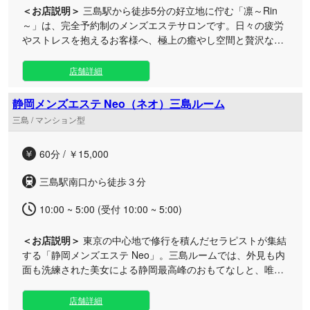
＜お店説明＞
三島駅から徒歩5分の好立地に佇む「凛～Rin
～」は、完全予約制のメンズエステサロンです。日々の疲労
やストレスを抱えるお客様へ、極上の癒やし空間と贅沢なリ
ラクゼーションタイムをお届けいたします。 当三島ROOM
は、周囲を気にせずゆったりと過ごせる完全個室のプライベ
店舗詳細
ート空間をご用意しております。毎日を忙しく過ごし、心身
の疲れを溜め込んだ大人の方に最適なサロンです。 施術で
静岡メンズエステ Neo（ネオ）三島ルーム
は、温もりを大切にしながら全身を優しく、かつ深く揉みほ
三島 / マンション型
ぐしていきます。緊張したお身体と心をじんわりと解きほぐ
し、本来の素の自分へと戻れるような至福のひと時をご提供
60分 / ￥15,000
いたします。 アクセス抜群の駅近ルームですので、お仕事帰
りやお出かけの合間のリフレッシュなど、ライフスタイルに
三島駅南口から徒歩３分
合わせてお気軽にご利用いただけます。セラピスト一同、皆
様のご来店を心よりお待ちしております。
10:00 ~ 5:00 (受付 10:00 ~ 5:00)
＜お店説明＞
東京の中心地で修行を積んだセラピストが集結
する「静岡メンズエステ Neo」。三島ルームでは、外見も内
面も洗練された美女による静岡最高峰のおもてなしと、唯一
無二の「攻めのマッサージ」をお届けします。 アクセスも便
利な三島ルームは、日々の忙しさから解放されて贅沢な時間
店舗詳細