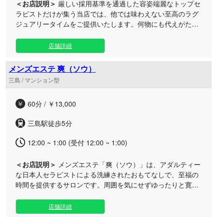
＜お店説明＞
厳しい採用基準を通過した容姿端麗なトップセ
ラピストだけが集う当店では、他では味わえない至高のラグ
ジュアリータイムをご提供いたします。何物にも代えがたい
価値ある贅沢なひとときをお楽しみください。 日々の忙しさ
から解放されたい大人の方に向けて、洗練されたプライベー
店舗詳細
ト空間をご用意いたしました。アクセスもしやすい三島エリ
アのルームにて、ハイレベルな女性セラピストが心を込めた
メンズエステ 爽（ソウ）
丁寧な施術を行い、極上の癒やしをお届けいたします。お仕
三島 / マンション型
事帰りのリフレッシュやご自身へのご褒美など、お客様のご
都合に合わせていつでもお気軽にご利用いただけます。上質
60分 / ￥13,000
な空間と洗練されたおもてなしで、心安らぐ特別な時間をお
約束いたします。
三島駅徒歩5分
12:00 ~ 1:00 (受付 12:00 ~ 1:00)
＜お店説明＞
メンズエステ「爽（ソウ）」は、アダルティー
な日本人セラピストによる洗練されたおもてなしで、至福の
時間を提供するサロンです。周囲を気にせずゆったりと寛げ
る贅沢なプライベート空間をご用意しております。 当サロン
は、日々の忙しさから解放され、心から癒やされたい男性の
店舗詳細
ための特別な場所です。 ワンルーム型の完全個室となってお