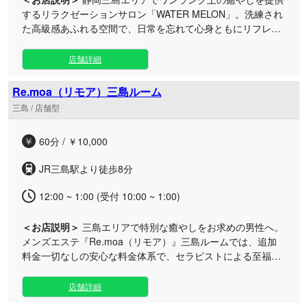
するリラクゼーションサロン「WATER MELON」。洗練され
た高級感あふれる空間で、日常を忘れて心身ともにリフレッ
シュできる極上のひとときをお届けします。 当ルームでは、
日々の忙しさから離れて贅沢な時間を過ごしたい方に最適
店舗詳細
な、非日常を感じられる落ち着いた上質な空間をご用意して
おります。高い接客力と優れた施術レベルを兼ね備えた厳選
Re.moa（リモア）三島ルーム
されたセラピストが、お客様一人ひとりに寄り添い、細やか
三島 / 店舗型
で丁寧な施術を行います。 お仕事帰りの疲れた体を癒やした
い時はもちろん、休日のご褒美タイムとしてもいつでもお気
60分 / ￥10,000
軽にご利用いただけます。静岡三島で特別なリフレッシュの
時間を心ゆくまでご堪能ください。皆様のご来店を心よりお
JR三島駅より徒歩8分
待ち申し上げております。
12:00 ~ 1:00 (受付 10:00 ~ 1:00)
＜お店説明＞
三島エリアで特別な癒やしをお求めの男性へ。
メンズエステ『Re.moa（リモア）』三島ルームでは、追加
料金一切なしの安心な料金体系で、セラピストによる至福の
リラクゼーションをご提供いたします。 当ブランドは複数の
エリアで展開しており、こちらの三島ルームは駅から徒歩数
店舗詳細
分とアクセス抜群の好立地にございます。周囲を気にせず心