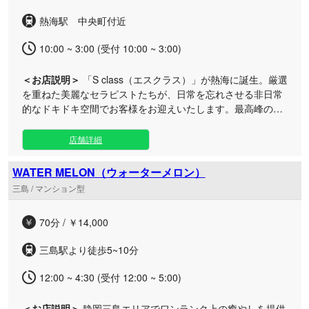
を癒やしたい夜や、お出かけの合間のリフレッシュなど、ご
熱海駅 中央町付近
都合の良い時間帯にいつでもお気軽にお立ち寄りください。
皆様のご来店を心よりお待ちしております。
10:00 ~ 3:00 (受付 10:00 ~ 3:00)
＜お店説明＞
「S class（エスクラス）」が熱海に誕生。厳選
を重ねた美麗なセラピストたちが、日常を忘れさせる非日常
的なドキドキ空間でお客様をお迎えいたします。最高峰の癒
やしと洗練されたおもてなしをご堪能ください。 日々の忙し
さから解放されたい大人の男性に向けて、周囲を気にせずゆ
店舗詳細
ったりと過ごせるプライベートな空間をご用意いたしまし
た。 熱海エリアのルームでは、選び抜かれたセラピストが心
WATER MELON（ウォーターメロン）
を込めた丁寧な施術を行い、心身ともに深いリフレッシュへ
三島 / マンション型
と導きます。お仕事終わりのリラックスタイムや休日のご褒
美など、お好きな時間帯にいつでも極上のトリートメントを
70分 / ￥14,000
お楽しみいただけます。洗練された美しさと確かな技術で、
贅沢なひとときをお約束いたします。
三島駅より徒歩5~10分
12:00 ~ 4:30 (受付 12:00 ~ 5:00)
＜お店説明＞
静岡三島エリアでワンランク上の癒やしを提供