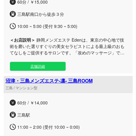
60分 / ￥15,000
三島駅南口から徒歩３分
10:00 ~ 5:00 (受付 9:30 ~ 5:00)
＜お店説明＞
静岡メンズエステ Edenは、東京の中心地で技
術を磨いた選りすぐりの美女セラピストによる最上級のおも
てなしをご提供するサロンです。「攻めのマッサージ」で唯
一無二の極上の癒やしをお届けします。 三島エリアに佇む当
ルームでは、日々の忙しさから解放されたい男性に向けて、
店舗詳細
周囲を気にせず過ごせる落ち着いたプライベート空間をご用
意いたしました。選び抜かれたセラピストが、細やかな気配
沼津・三島メンズエステ-凛- 三島ROOM
りと真心に満ちた接客で、まるで二人きりの恋人気分のよう
三島 / マンション型
な特別な時間をおもてなしいたします。お仕事帰りのリフレ
ッシュや休日の贅沢なひとときに、日常を忘れる極上のメン
60分 / ￥14,000
ズエステをぜひご体感ください。
三島駅
11:00 ~ 2:00 (受付 10:00 ~ 0:00)