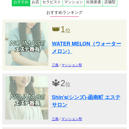
おすすめ
お店
セラピスト
マンション
出張派遣
店舗型
おすすめランキング
👑
1
位
WATER MELON（ウォーター
メロン）
三島
/
マンション型
🔱
2
位
Shin's(シンズ)-函南町 エステ
サロン
三島
/
マンション型