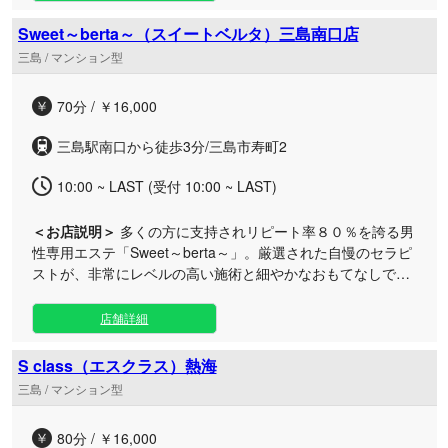
を過ごしたい男性に最適です。落ち着いたプライベート空間
のなか、選び抜かれたセラピストが心を込めて丁寧に施術を
Sweet～berta～（スイートベルタ）三島南口店
行います。 細やかな気配りと真心のこもったサービスで、二
三島 / マンション型
人きりの甘い恋人気分を楽しみながら、心身ともに深いリフ
レッシュをご体感いただけます。お仕事帰りのひとときや休
70分 / ￥16,000
日の自分へのご褒美など、お好きな時間帯にぜひご利用くだ
さい。
三島駅南口から徒歩3分/三島市寿町2
10:00 ~ LAST (受付 10:00 ~ LAST)
＜お店説明＞
多くの方に支持されリピート率８０％を誇る男
性専用エステ「Sweet～berta～」。厳選された自慢のセラピ
ストが、非常にレベルの高い施術と細やかなおもてなしで、
極上の癒やしをお届けいたします。 沼津や富士エリアでも展
開する当ブランド共通の高いクオリティを、アクセスに便利
店舗詳細
な三島南口店でも変わらずご体感いただけます。 日々お仕事
を頑張るビジネスマンの方や、日常から離れて静かにリフレ
S class（エスクラス）熱海
ッシュしたい男性のための特別な空間をご用意いたしまし
三島 / マンション型
た。人目を気にせず心から安らげるプライベートな空間で、
選び抜かれたセラピストがじっくりと丁寧にコリをほぐし、
80分 / ￥16,000
お体を深い健やかさへと導きます。 お仕事帰りの疲れたお体