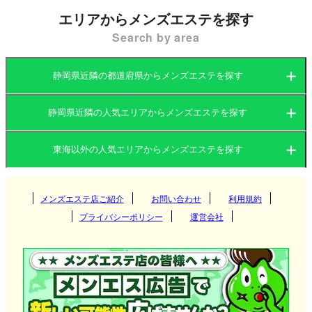
エリアからメンズエステを探す
Search by area
静岡県近隣の都道府県からメンズエステを探す
静岡県近隣の人気エリアからメンズエステを探す
愛知県
岐阜県
東海以外の人気エリアからメンズエステを探す
愛知県
三重県
静岡県
関東
岐阜県
メンズエステ店ご紹介
お問い合わせ
利用規約
名古屋
プライバシーポリシー
運営会社
関西
三重県
錦
茨城県
群馬県
岐阜
北海道・東北
静岡県
千種
栃木県
東京都
多治見
大阪府
京都府
松阪
栄
九州・沖縄
神奈川県
千葉県