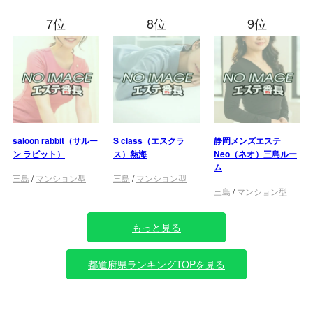
7位
8位
9位
saloon rabbit（サルー
S class（エスクラ
静岡メンズエステ
ン ラビット）
ス）熱海
Neo（ネオ）三島ルー
ム
三島
/
マンション型
三島
/
マンション型
三島
/
マンション型
もっと見る
都道府県ランキングTOPを見る