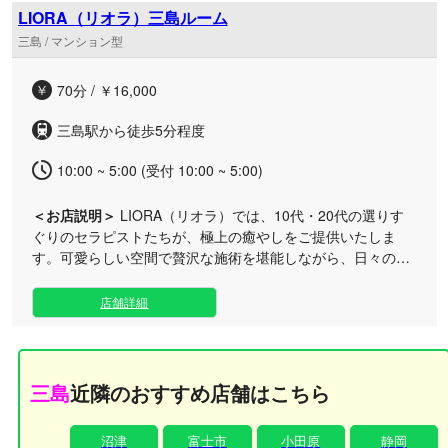
からくつろげるプライベートな空間をご用意し、日々の疲れ
LIORA（リオラ）三島ルーム
を忘れてリフレッシュしたい男性のお客さまをお迎えいたし
三島 / マンション型
ます。 セラピストが心を込めてお届けする丁寧な施術と、贅
沢なひと時をお楽しみいただける独自のコースが自慢です。
70分 / ￥16,000
クレジットカード決済にも対応しており、お仕事帰りや空い
た時間のリフレッシュにも便利にご利用いただけます。スタ
三島駅から徒歩5分程度
ッフ一同、皆さまのご来店を心よりお待ちしております。
10:00 ~ 5:00 (受付 10:00 ~ 5:00)
＜お店説明＞
LIORA（リオラ）では、10代・20代の選りす
ぐりのセラピストたちが、極上の癒やしをご提供いたしま
す。可愛らしい空間で贅沢な施術を堪能しながら、日々の忙
しさを忘れて特別な時間をお過ごしください。 三島エリアに
位置する当ルームは、内装にもこだわった可愛らしくて清潔
店舗詳細
感のあるプライベート空間です。日々の疲れを忘れてリフレ
ッシュしたい方に向けて、贅沢なオイル増量や定評のあるDP
リンパ、心地よい泡ホイップを取り入れた丁寧な施術をお届
けいたします。 お出かけの合間やお仕事帰りのひとときに、
三島
近隣のおすすめ店舗はこちら
心から癒やされる至福のケアをご堪能ください。各種クレジ
ットカードやPayPayでのスマートな決済にも対応しており、
沼津
富士市
小田原
静岡
安心してご利用いただけます。皆様のご来店を心よりお待ち