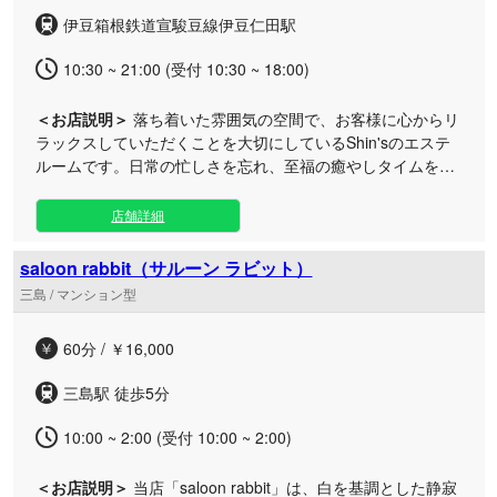
伊豆箱根鉄道宣駿豆線伊豆仁田駅
10:30 ~ 21:00 (受付 10:30 ~ 18:00)
＜お店説明＞
落ち着いた雰囲気の空間で、お客様に心からリ
ラックスしていただくことを大切にしているShin'sのエステ
ルームです。日常の忙しさを忘れ、至福の癒やしタイムを心
ゆくまでご堪能いただけます。 当サロンは、日々の疲れを癒
やしたい大人の方や、自分へのご褒美をお求めの方に最適な
店舗詳細
サロンです。函南町エリアの落ち着いた環境に位置するルー
ムは、心地よさを追求した静かな空間となっております。 お
saloon rabbit（サルーン ラビット）
客様一人ひとりに寄り添った丁寧な施術で、心身のコリや緊
三島 / マンション型
張を優しく解きほぐします。お出かけの合間のリフレッシュ
にはもちろん、一日の終わりのリラックスタイムとしてもお
60分 / ￥16,000
気軽にご利用いただけます。洗練されたおもてなしの心で、
皆様のご来店を心よりお待ちしております。
三島駅 徒歩5分
10:00 ~ 2:00 (受付 10:00 ~ 2:00)
＜お店説明＞
当店「saloon rabbit」は、白を基調とした静寂