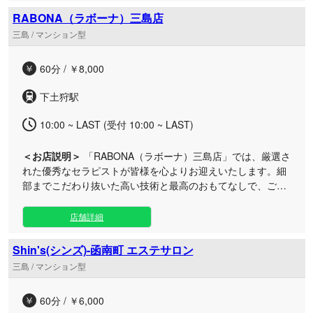
り、プライベートな空間で誰にも邪魔されずにリラックスし
RABONA（ラボーナ）三島店
ていただけます。品格のある日本人セラピストによる丁寧な
三島 / マンション型
施術は、心身ともに深い安らぎをもたらします。 お仕事帰り
のリフレッシュや休日のご褒美など、お好きな時間帯にいつ
60分 / ￥8,000
でもご利用いただけます。こちらのルームで、皆様のご来店
を心よりお待ちしております。
下土狩駅
10:00 ~ LAST (受付 10:00 ~ LAST)
＜お店説明＞
「RABONA（ラボーナ）三島店」では、厳選さ
れた優秀なセラピストが皆様を心よりお迎えいたします。細
部までこだわり抜いた高い技術と最高のおもてなしで、ご期
待を裏切らない極上の癒やしをお約束します。 日々の慌ただ
しさを忘れ、心からリラックスしたい大人の方に最適なサロ
店舗詳細
ンです。落ち着いた雰囲気が漂う三島店のプライベート空間
は、周囲を気にせず自分だけの贅沢な時間を堪能していただ
Shin's(シンズ)-函南町 エステサロン
けます。 選び抜かれたセラピストによる丁寧で心のこもった
三島 / マンション型
施術は、溜まったお疲れを優しく解きほぐします。お仕事帰
りのリフレッシュや、休日のご褒美としてもお気軽にご利用
60分 / ￥6,000
ください。皆様のご来店を心よりお待ちしております。