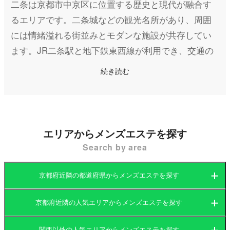
二条は京都市中京区に位置する歴史と現代が融合す
るエリアです。二条城などの観光名所があり、周囲
には情緒溢れる街並みとモダンな施設が共存してい
ます。JR二条駅と地下鉄東西線が利用でき、交通の
便も良いことから、地元住民や観光客が多く訪れま
続き読む
す。
このエリアのメンズエステは、静かな環境で心身の
リフレッシュを求める人々に支持されています。マ
エリアからメンズエステを探す
ンション型の個室エステが中心で、周囲の喧騒を忘
Search by area
れられる落ち着いた空間で施術を受けることが可能
です。
京都府近隣の都道府県からメンズエステを探す
京都府近隣の人気エリアからメンズエステを探す
大阪府
京都府
関西以外の人気エリアからメンズエステを探す