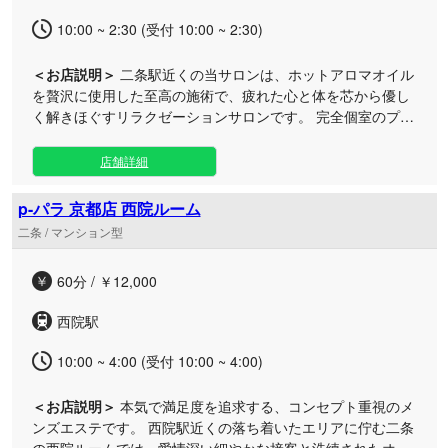
10:00 ~ 2:30 (受付 10:00 ~ 2:30)
＜お店説明＞
二条駅近くの当サロンは、ホットアロマオイル
を贅沢に使用した至高の施術で、疲れた心と体を芯から優し
く解きほぐすリラクゼーションサロンです。 完全個室のプラ
イベートな空間は、周囲を気にせずゆったりと過ごせるた
め、お仕事帰りなどの遅い時間にも気軽にリフレッシュして
店舗詳細
いただけます。 日々お忙しく過ごす大人の方に向けて、厳選
されたセラピストが真心を込めて丁寧におもてなしいたしま
p-パラ 京都店 西院ルーム
す。アクセスしやすい二条エリアの店舗で、日常の喧騒を忘
二条 / マンション型
れられる贅沢なひとときをご堪能ください。
60分 / ￥12,000
西院駅
10:00 ~ 4:00 (受付 10:00 ~ 4:00)
＜お店説明＞
本気で満足度を追求する、コンセプト重視のメ
ンズエステです。 西院駅近くの落ち着いたエリアに佇む二条
の西院ルームでは、愛情深い細やかな接客と洗練されたオー