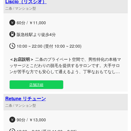
Liscio（リスシオ）
な癒やしを求める大人の方に最適です。 厳選されたセラピス
二条 / マンション型
トが、まごころを込めてお一人おひとりの体に寄り添う丁寧
なボディケアを施します。 お仕事帰りの夜遅い時間や、お出
60分 / ￥11,000
かけの合間のスキマ時間などにぜひ足をお運びください。洗
練された空間と極上のハンド技術で、溜まった疲れをじっく
阪急桂駅より徒歩4分
りと解きほぐす、至福のひとときをご提供いたします。
10:00 ~ 22:00 (受付 10:00 ~ 22:00)
＜お店説明＞
二条のプライベート空間で、男性特化の本格マ
ッサージとこだわりの脱毛を提供するサロンです。大手サロ
ンが苦手な方でも安心して通えるよう、丁寧なおもてなしを
心がけております。 静かに癒やされたい大人の方に向けて、
完全個室のプライベート空間をご用意いたしました。施術で
店舗詳細
は、最高級オイルを用いたロングストロークのバリニーズと
ロミロミを融合したオリジナルのアロママッサージや、痛み
Retune リチューン
に配慮した脱毛を提供しております。お仕事帰りの遅い時間
二条 / マンション型
やお出かけの合間のリフレッシュに、シャワーも完備した清
潔な店内で至福のひとときをお過ごしください。
90分 / ￥13,000