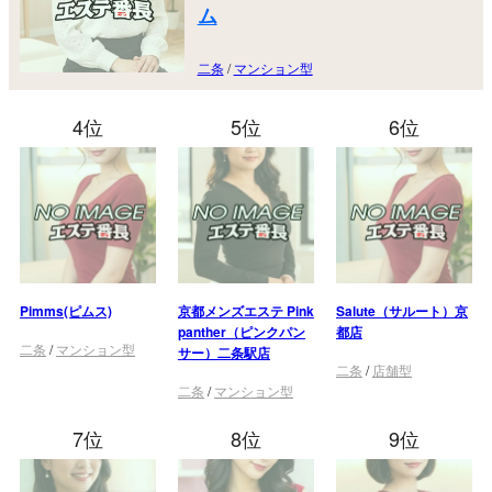
ム
二条
/
マンション型
4位
5位
6位
Pimms(ピムス)
京都メンズエステ Pink
Salute（サルート）京
panther（ピンクパン
都店
二条
/
マンション型
サー）二条駅店
二条
/
店舗型
二条
/
マンション型
7位
8位
9位