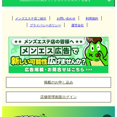
二条メンズエステ店の選び方
大阪府
兵庫県
滋賀県
二条エリアでは、、歴史的な街並みと調和したリラ
関東
京都府
奈良県
メンズエステ店ご紹介
お問い合わせ
和歌山県
利用規約
梅田
クゼーションが特徴で、二条城近くの落ち着いた環
プライバシーポリシー
運営会社
境でリラクゼーションを提供する店舗が多く、施術
東海
兵庫県
難波
茨城県
群馬県
京都
とともに心も癒されます。
多様なサービスとプライベート空間
北海道・東北
滋賀県
南森町
栃木県
東京都
四条烏丸
愛知県
岐阜県
三宮
マンション型の店舗が主流で、アロマオイルマッサ
ージやリンパマッサージといった癒しの施術をプラ
堺筋本町
九州・沖縄
奈良県
神奈川県
千葉県
二条
三重県
静岡県
尼崎
北海道
岩手県
草津
イベートな空間で受けることができます。
阿波座
埼玉県
四条河原町
中国
和歌山県
姫路
宮城県
山形県
彦根
福岡県
大分県
奈良
掲載のお申し込み
京橋(大阪)
明石
北陸・甲信越
秋田県
青森県
大津
長崎県
宮崎県
岡山県
広島県
和歌山
二条駅エリアメンズエステの特長
店舗管理画面ログイン
長堀橋
加古川
福島県
四国
熊本県
鹿児島県
山口県
鳥取県
石川県
富山県
二条駅周辺は、ショッピング施設や飲食店が立ち並
新大阪
西宮
沖縄県
佐賀県