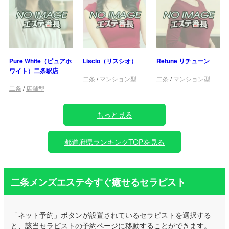
Pure White（ピュアホ
Liscio（リスシオ）
Retune リチューン
ワイト）二条駅店
二条
/
マンション型
二条
/
マンション型
二条
/
店舗型
もっと見る
都道府県ランキングTOPを見る
二条メンズエステ今すぐ癒せるセラピスト
「ネット予約」ボタンが設置されているセラピストを選択する
と、該当セラピストの予約ページに移動することができます。