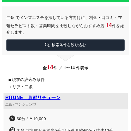
二条
でメンズエステを探している方向けに、料金・口コミ・在
14
籍セラピスト数・営業時間を比較しながらおすすめ店
件を紹
介します。
検索条件を絞り込む
14
全
件 ／ 1〜14 件表示
▪
現在の絞込み条件
エリア：二条
RITUNE 京都リチューン
二条 / マンション型
60分 / ￥10,000
阪急 大宮駅から徒歩5分 地下鉄 四条駅から徒歩10分