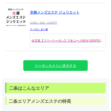
90分20,000円→17,000円（税込）
120分27,000円→23,000円（税込）
京都メンズエステ ジュリエット
150分35,000円→30,000円（税込）
京都府 / 派遣・出張専門
時間を延ばすほど満足度が跳ね上がる、この内容は正
直反則。
クーポン 全1 種
今だから選べる、今だから試せる。
合言葉【フリークーポン】で全コース90分1000円OFF
※指名料・交通費別途
にてご案内致します。
※本指名はご利用いただけません
クーポンをさらに表示する
二条はこんなエリア
二条エリアメンズエステの特長