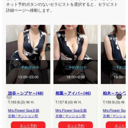
ネット予約ボタンのないセラピストを選択すると、セラピスト
詳細ページへ移動します。
ご予約受付中
ご予約受付中
ご予約受
13:00~23:00
18:00~2:00
19:00~2
渋谷～シブヤ～
(
48
)
相葉～アイバ～
(
46
)
柏木～カシワ
T.
165
B.
(
D
) W.
H.
T.
157
B.
(
G
) W.
H.
T.
156
B.
(
G
) W.
H
Mrs.Flower Spa京都
Mrs.Flower Spa京都
Mrs.Flower S
京都
/
マンション型
京都
/
マンション型
京都
/
マンショ
ネット予約
ネット予約
ネット