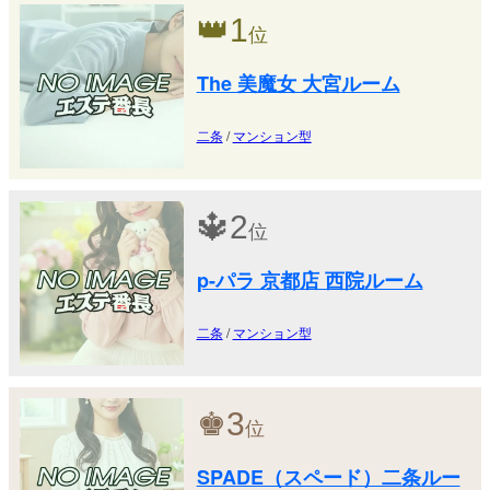
👑
1
位
The 美魔女 大宮ルーム
二条
/
マンション型
🔱
2
位
p-パラ 京都店 西院ルーム
二条
/
マンション型
♚
3
位
SPADE（スペード）二条ルー