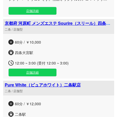
ジで、日々の疲れをリセットする特別な時間をお届けいたし
ます。 温かいホットアロマオイルを贅沢に使用した丁寧な施
店舗詳細
術は、日々のストレスから解放されたいビジネスマンの方
や、本格的なもみほぐしを求めるメンズエステに通い慣れた
京都府 河原町 メンズエステ Sourire（スリール）四条大
方に最適です。人目を気にせずリラックスできる心地よい空
宮ルーム
二条 / 店舗型
間をご用意しておりますので、お仕事帰りの遅い時間や、お
出かけの合間のリフレッシュなど、お客様のご都合に合わせ
60分 / ￥10,000
てお気軽にご利用いただけます。セラピストが心を込めて、
極上のおもてなしと癒やしを提供いたします。
四条大宮駅
12:00 ~ 3:00 (受付 12:00 ~ 3:00)
店舗詳細
Pure White（ピュアホワイト）二条駅店
二条 / 店舗型
60分 / ￥12,000
二条駅