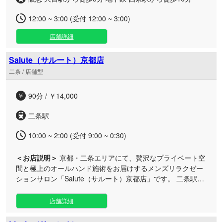
12:00 ~ 3:00 (受付 12:00 ~ 3:00)
店舗詳細
Salute（サルート）京都店
二条 / 店舗型
90分 / ￥14,000
二条駅
10:00 ~ 2:00 (受付 9:00 ~ 0:30)
＜お店説明＞
京都・二条エリアにて、贅沢なプライベート空
間と極上のオールハンド施術をお届けするメンズリラクゼー
ションサロン「Salute（サルート）京都店」です。 二条駅か
らアクセスしやすい抜群の立地にある当ルームは、静寂とプ
ライベート感を大切にした完全個室をご用意しております。
店舗詳細
周囲を気にせずゆったりとお過ごしいただけますので、日々
お忙しいビジネスマンの方や、ご自身へのご褒美として特別