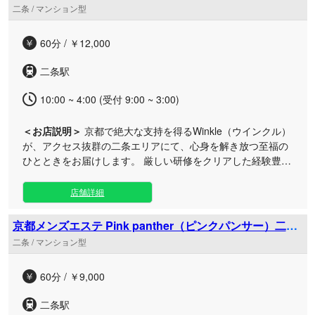
セラピストがお疲れの部位に合わせた細やかな施術を行い、
二条 / マンション型
お体だけでなく心まで解きほぐす丁寧なおもてなしが強みで
す。 都会の喧騒を離れた隠れ家のような落ち着いた空間で、
60分 / ￥12,000
日常を忘れて心身ともにリフレッシュできる特別な時間をお
過ごしください。
二条駅
10:00 ~ 4:00 (受付 9:00 ~ 3:00)
＜お店説明＞
京都で絶大な支持を得るWinkle（ウインクル）
が、アクセス抜群の二条エリアにて、心身を解き放つ至福の
ひとときをお届けします。 厳しい研修をクリアした経験豊富
なセラピストによる、ワンランク上の丁寧なアロマリラクゼ
ーションが当店の自慢です。静かに癒やされたい大人の方
店舗詳細
や、日々の仕事でお疲れのビジネスマンの方に最適な、完全
個室のプライベート空間をご用意いたしました。 二条駅から
京都メンズエステ Pink panther（ピンクパンサー）二条
すぐの落ち着いたルームで、お仕事帰りや休日のリフレッシ
駅店
二条 / マンション型
ュなど、ご都合の良い時間帯に極上のメンズエステをご堪能
いただけます。セラピストの確かな技術と温かいおもてなし
60分 / ￥9,000
で、体だけでなく心まで満たされる特別な時間をお過ごしく
ださい。
二条駅