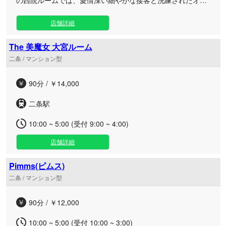
ルハンドの施術で、究極の癒しをご提供いたします。 お仕事
帰りのビジネスマンをはじめ、日々の疲れから解放されたい
店舗詳細
大人のお客様に最適な、日常の喧騒を忘れられるプライベー
ト空間をご用意しております。 厳選された容姿端麗なセラピ
The 美魔女 大宮ルーム
ストが、アロマ香る空間で心と体の芯から丁寧にほぐす独自
二条 / マンション型
のリンパドレナージュを行い、心身の緊張を優しく解き放ち
ます。 日常に「うれしい癒し」を添える、とっておきの贅沢
90分 / ￥14,000
な時間をいつでもお気軽にご堪能ください。
二条駅
10:00 ~ 5:00 (受付 9:00 ~ 4:00)
店舗詳細
Pimms(ピムス)
二条 / マンション型
90分 / ￥12,000
10:00 ~ 5:00 (受付 10:00 ~ 3:00)