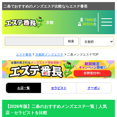
二条でおすすめのメンズエステ比較ならエステ番長
7889
店
京都
30333
名
エステ番長
京都府メンズエステ
二条メンズエステTOP
お店一覧
セラピスト
クーポン
【2026年版】
二条
のおすすめメンズエステ一覧｜人気
店・セラピストを比較