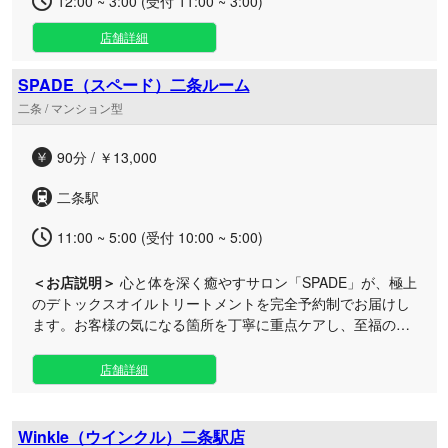
12:00 ~ 3:00 (受付 11:00 ~ 3:00)
店舗詳細
SPADE（スペード）二条ルーム
二条 / マンション型
90分 / ￥13,000
二条駅
11:00 ~ 5:00 (受付 10:00 ~ 5:00)
＜お店説明＞
心と体を深く癒やすサロン「SPADE」が、極上
のデトックスオイルトリートメントを完全予約制でお届けし
ます。お客様の気になる箇所を丁寧に重点ケアし、至福のパ
ーソナルな癒やしをご提供いたします。 アクセス抜群な二条
駅近くに位置する当ルームは、静かに自分だけの時間を過ご
店舗詳細
せるマンション型のプライベート空間です。 お仕事帰りの遅
い時間や、一日の疲れをリセットしたい大人の方に最適な環
境を整えております。 当店自慢のオイルトリートメントは、
Winkle（ウインクル）二条駅店