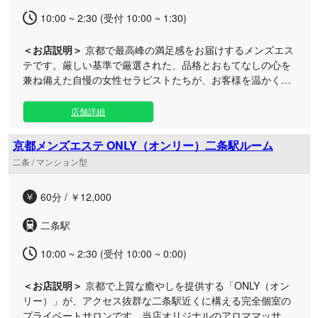
10:00 ~ 2:30 (受付 10:00 ~ 1:30)
＜お店説明＞
京都で最高峰の満足感をお届けするメンズエス
テです。厳しい基準で厳選された、品格とおもてなしの心を
兼ね備えた自慢の女性セラピストたちが、お客様を温かくお
迎えいたします。 二条駅近くに位置する当ルームは、他のお
客様と顔を合わせることのない完全個室のプライベート空
店舗詳細
間。静かに日々の疲れを癒やしたい紳士な大人の方に最適な
環境を整えております。お仕事帰りの遅い時間や、日常の合
京都メンズエステ ONLY（オンリー）二条駅ルーム
間のリフレッシュとして、いつでもお気軽にご利用いただけ
二条 / マンション型
ます。お出迎えからお見送りまで、担当のセラピストが心を
込めて丁寧にアロママッサージを施術いたします。都会の喧
60分 / ￥12,000
騒を忘れられる贅沢なひとときを、ぜひ心ゆくまでご堪能く
ださい。
二条駅
10:00 ~ 2:30 (受付 10:00 ~ 0:00)
＜お店説明＞
京都で上質な癒やしを提供する「ONLY（オン
リー）」が、アクセス抜群な二条駅近くに構える完全個室の
プライベートサロンです。当店オリジナルのアロママッサー