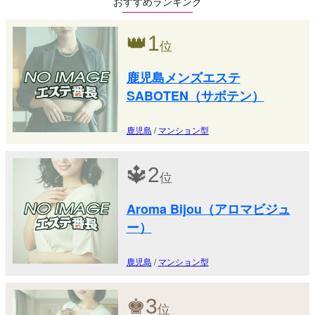
おすすめランキング
👑
1
位
鹿児島メンズエステ
SABOTEN（サボテン）
鹿児島
/
マンション型
🔱
2
位
Aroma Bijou（アロマビジュ
ー）
鹿児島
/
マンション型
♚
3
位