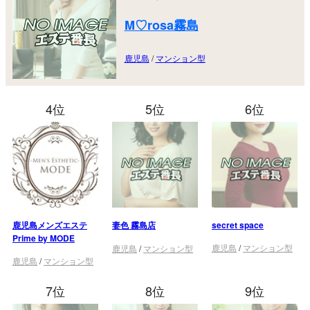
M♡rosa霧島
鹿児島
/
マンション型
4位
5位
6位
鹿児島メンズエステ
妻色 霧島店
secret space
Prime by MODE
鹿児島
/
マンション型
鹿児島
/
マンション型
鹿児島
/
マンション型
7位
8位
9位