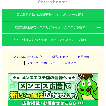
Search by area
鹿児島県近隣の都道府県からメンズエステを探す
鹿児島県近隣の人気エリアからメンズエステを探す
福岡県
大分県
九州・沖縄以外の人気エリアからメンズエステを探す
福岡県
長崎県
宮崎県
関東
大分県
熊本県
メンズエステ店ご紹介
お問い合わせ
鹿児島県
利用規約
博多
プライバシーポリシー
運営会社
沖縄県
佐賀県
関西
長崎県
飯塚・筑豊
茨城県
群馬県
大分
東海
宮崎県
天神・大名
栃木県
東京都
大阪府
京都府
長崎
久留米
北海道・東北
熊本県
神奈川県
千葉県
兵庫県
滋賀県
佐世保
愛知県
岐阜県
宮崎