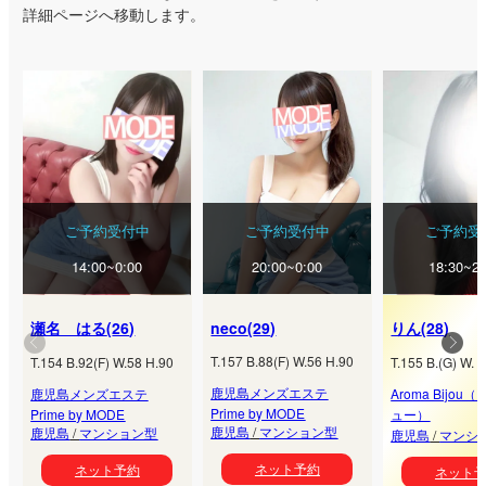
詳細ページへ移動します。
ご予約受付中
ご予約受付中
ご予約受
14:00~0:00
20:00~0:00
18:30~21
瀬名 はる
(
26
)
neco
(
29
)
りん
(
28
)
T.
157
B.
88
(
F
) W.
56
H.
90
T.
154
B.
92
(
F
) W.
58
H.
90
T.
155
B.
(
G
) W.
H
鹿児島メンズエステ
鹿児島メンズエステ
Aroma Bijo
Prime by MODE
Prime by MODE
ュー）
鹿児島
/
マンション型
鹿児島
/
マンション型
鹿児島
/
マンシ
ネット予約
ネット予約
ネット