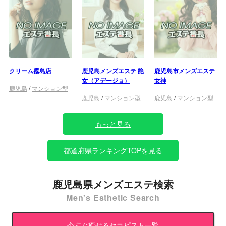
クリーム霧島店
鹿児島メンズエステ 艶
鹿児島市メンズエステ
女（アデージョ）
女神
鹿児島
/
マンション型
鹿児島
/
マンション型
鹿児島
/
マンション型
もっと見る
都道府県ランキングTOPを見る
鹿児島県メンズエステ検索
Men's Esthetic Search
今すぐ癒せるセラピスト一覧