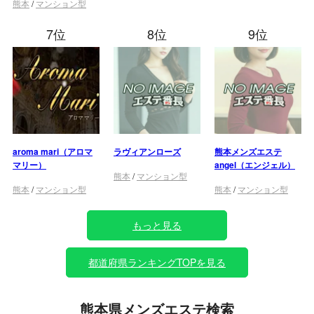
熊本
/
マンション型
7位
8位
9位
aroma mari（アロマ
ラヴィアンローズ
熊本メンズエステ
マリー）
angel（エンジェル）
熊本
/
マンション型
熊本
/
マンション型
熊本
/
マンション型
もっと見る
都道府県ランキングTOPを見る
熊本県メンズエステ検索