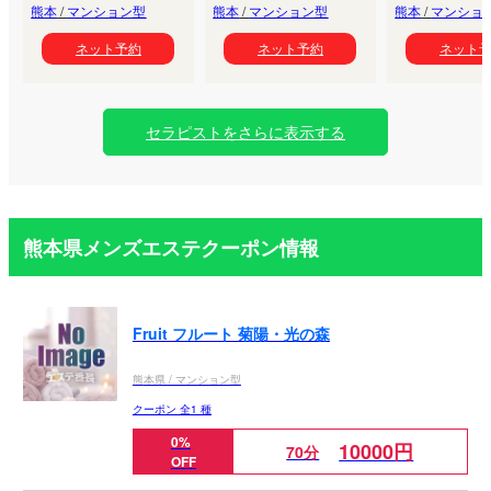
熊本
/
マンション型
熊本
/
マンション型
熊本
/
マンショ
ネット予約
ネット予約
ネット
セラピストをさらに表示する
熊本県メンズエステクーポン情報
Fruit フルート 菊陽・光の森
熊本県 / マンション型
クーポン 全1 種
0%
10000円
70分
OFF