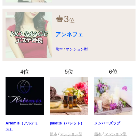
♚
3
位
アンネフェ
熊本
/
マンション型
4位
5位
6位
Artemis（アルテミ
palette（パレット）
メンバーズラブ
ス）
熊本
/
マンション型
熊本
/
マンション型