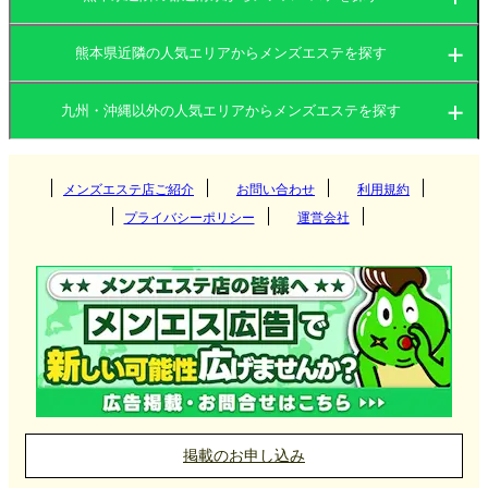
熊本県近隣の人気エリアからメンズエステを探す
福岡県
大分県
九州・沖縄以外の人気エリアからメンズエステを探す
福岡県
長崎県
宮崎県
関東
大分県
熊本県
メンズエステ店ご紹介
お問い合わせ
鹿児島県
利用規約
博多
プライバシーポリシー
運営会社
沖縄県
佐賀県
関西
長崎県
飯塚・筑豊
茨城県
群馬県
大分
東海
宮崎県
天神・大名
栃木県
東京都
大阪府
京都府
長崎
久留米
北海道・東北
熊本県
神奈川県
千葉県
兵庫県
滋賀県
佐世保
愛知県
岐阜県
宮崎
小倉
埼玉県
中国
鹿児島県
奈良県
和歌山県
三重県
静岡県
北海道
岩手県
熊本
掲載のお申し込み
黒崎
北陸・甲信越
沖縄県
宮城県
山形県