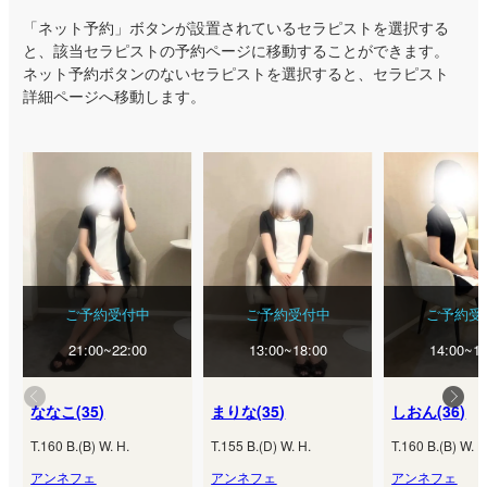
「ネット予約」ボタンが設置されているセラピストを選択する
と、該当セラピストの予約ページに移動することができます。
ネット予約ボタンのないセラピストを選択すると、セラピスト
詳細ページへ移動します。
ご予約受付中
ご予約受付中
ご予約受
21:00~22:00
13:00~18:00
14:00~18
ななこ
(
35
)
まりな
(
35
)
しおん
(
36
)
T.
160
B.
(
B
) W.
H.
T.
155
B.
(
D
) W.
H.
T.
160
B.
(
B
) W.
H
アンネフェ
アンネフェ
アンネフェ