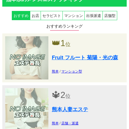
おすすめ
お店
セラピスト
マンション
出張派遣
店舗型
おすすめランキング
👑
1
位
Fruit フルート 菊陽・光の森
熊本
/
マンション型
🔱
2
位
熊本人妻エステ
熊本
/
店舗・派遣