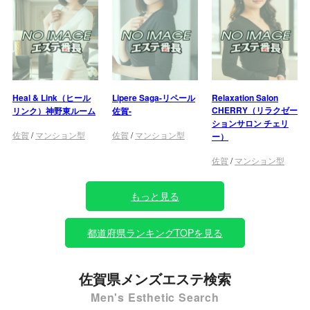
Heal & Link（ヒール
Lipere Saga-リペール
Relaxation Salon
CHERRY（リラクゼー
リンク）神野東ルーム
佐賀-
ションサロン チェリ
佐賀
/
マンション型
佐賀
/
マンション型
ー）
佐賀
/
マンション型
もっと見る
都道府県ランキングTOPを見る
佐賀県メンズエステ検索
Men's Esthetic Search