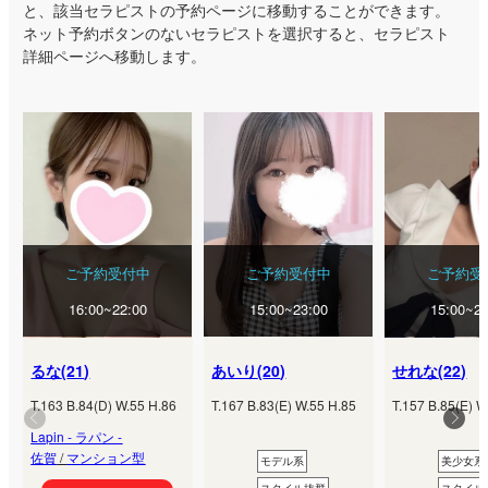
と、該当セラピストの予約ページに移動することができます。
ネット予約ボタンのないセラピストを選択すると、セラピスト
詳細ページへ移動します。
ご予約受付中
ご予約受付中
ご予約受
16:00~22:00
15:00~23:00
15:00~21
るな
(
21
)
あいり
(
20
)
せれな
(
22
)
T.
163
B.
84
(
D
) W.
55
H.
86
T.
167
B.
83
(
E
) W.
55
H.
85
T.
157
B.
85
(
E
) W
Lapin - ラパン -
佐賀
/
マンション型
モデル系
美少女系