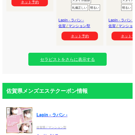
スタイル抜群
スタイル
ネット予約
礼儀正しい
明るい
明るい
Lapin - ラパン -
Lapin - ラパン -
佐賀
/
マンション型
佐賀
/
マンショ
ネット予約
ネット
セラピストをさらに表示する
佐賀県メンズエステクーポン情報
Lapin - ラパン -
佐賀県 / マンション型