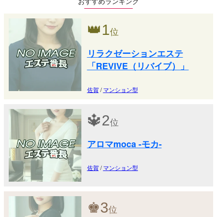
おすすめランキング
👑
1
位
リラクゼーションエステ
「REVIVE（リバイブ）」
佐賀
/
マンション型
🔱
2
位
アロマmoca -モカ-
佐賀
/
マンション型
♚
3
位