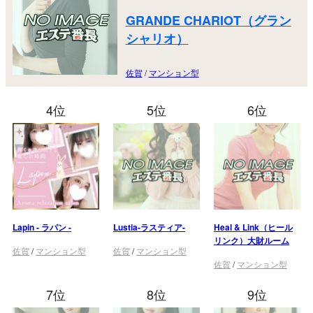
GRANDE CHARIOT（グラン
シャリオ）
佐賀
/
マンション型
4位
5位
6位
Lapin - ラパン -
Lustia-ラスティア-
Heal & Link（ヒール
リンク）大財ルーム
佐賀
/
マンション型
佐賀
/
マンション型
佐賀
/
マンション型
7位
8位
9位