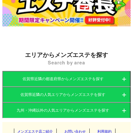
エリアからメンズエステを探す
Search by area
佐賀県近隣の都道府県からメンズエステを探す
佐賀県近隣の人気エリアからメンズエステを探す
福岡県
大分県
九州・沖縄以外の人気エリアからメンズエステを探す
福岡県
長崎県
宮崎県
関東
大分県
熊本県
メンズエステ店ご紹介
お問い合わせ
鹿児島県
利用規約